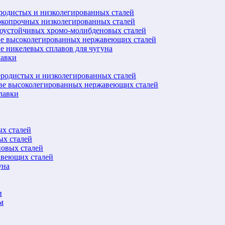
еродистых и низколегированных сталей
окопрочных низколегированных сталей
лоустойчивых хромо-молибденовых сталей
ве высоколегированных нержавеющих сталей
е никелевых сплавов для чугуна
лавки
еродистых и низколегированных сталей
ове высоколегированных нержавеющих сталей
лавки
ых сталей
ых сталей
новых сталей
авеющих сталей
уна
и
м