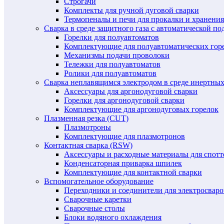
Строгачи
Комплекты для ручной дуговой сварки
Термопеналы и печи для прокалки и хранения
Сварка в среде защитного газа с автоматической 
Горелки для полуавтоматов
Комплектующие для полуавтоматических гор
Механизмы подачи проволоки
Тележки для полуавтоматов
Ролики для полуавтоматов
Сварка неплавящимся электродом в среде инертных 
Аксессуары для аргонодуговой сварки
Горелки для аргонодуговой сварки
Комплектующие для аргонодуговых горелок
Плазменная резка (CUT)
Плазмотроны
Комплектующие для плазмотронов
Контактная сварка (RSW)
Аксессуары и расходные материалы для спотт
Конденсаторная приварка шпилек
Комплектующие для контактной сварки
Вспомогательное оборудование
Переходники и соединители для электросвар
Сварочные каретки
Сварочные столы
Блоки водяного охлаждения