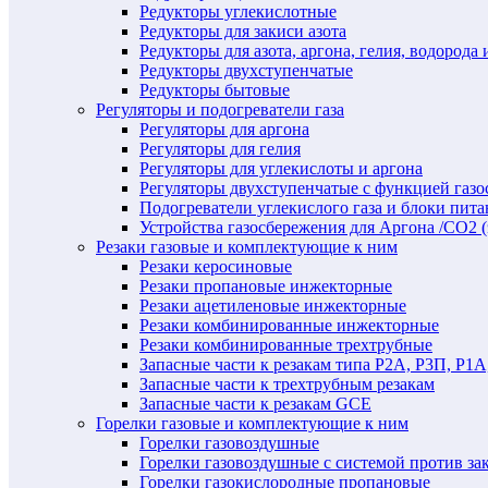
Редукторы углекислотные
Редукторы для закиси азота
Редукторы для азота, аргона, гелия, водорода 
Редукторы двухступенчатые
Редукторы бытовые
Регуляторы и подогреватели газа
Регуляторы для аргона
Регуляторы для гелия
Регуляторы для углекислоты и аргона
Регуляторы двухступенчатые c функцией газ
Подогреватели углекислого газа и блоки пита
Устройства газосбережения для Аргона /СО2 
Резаки газовые и комплектующие к ним
Резаки керосиновые
Резаки пропановые инжекторные
Резаки ацетиленовые инжекторные
Резаки комбинированные инжекторные
Резаки комбинированные трехтрубные
Запасные части к резакам типа Р2А, Р3П, Р1А
Запасные части к трехтрубным резакам
Запасные части к резакам GCE
Горелки газовые и комплектующие к ним
Горелки газовоздушные
Горелки газовоздушные с системой против за
Горелки газокислородные пропановые