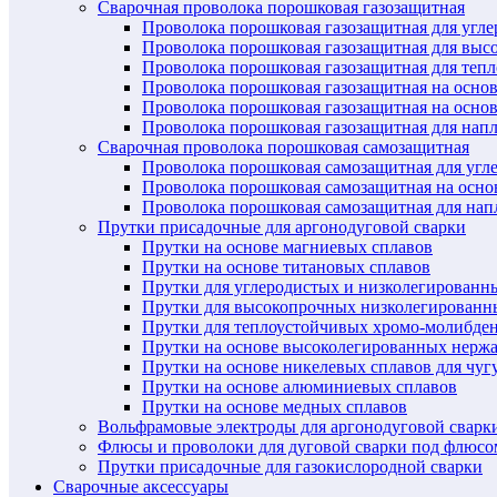
Сварочная проволока порошковая газозащитная
Проволока порошковая газозащитная для угл
Проволока порошковая газозащитная для выс
Проволока порошковая газозащитная для теп
Проволока порошковая газозащитная на осно
Проволока порошковая газозащитная на основ
Проволока порошковая газозащитная для нап
Сварочная проволока порошковая самозащитная
Проволока порошковая самозащитная для угл
Проволока порошковая самозащитная на осн
Проволока порошковая самозащитная для нап
Прутки присадочные для аргонодуговой сварки
Прутки на основе магниевых сплавов
Прутки на основе титановых сплавов
Прутки для углеродистых и низколегированн
Прутки для высокопрочных низколегированн
Прутки для теплоустойчивых хромо-молибде
Прутки на основе высоколегированных нерж
Прутки на основе никелевых сплавов для чуг
Прутки на основе алюминиевых сплавов
Прутки на основе медных сплавов
Вольфрамовые электроды для аргонодуговой сварк
Флюсы и проволоки для дуговой сварки под флюсо
Прутки присадочные для газокислородной сварки
Сварочные аксессуары