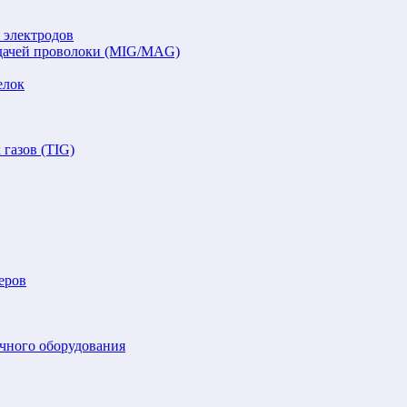
 электродов
подачей проволоки (MIG/MAG)
елок
газов (TIG)
еров
очного оборудования