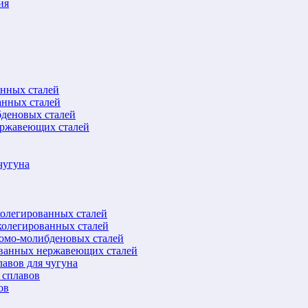
ия
анных сталей
анных сталей
бденовых сталей
ержавеющих сталей
чугуна
колегированных сталей
колегированных сталей
ромо-молибденовых сталей
ованных нержавеющих сталей
авов для чугуна
 сплавов
ов