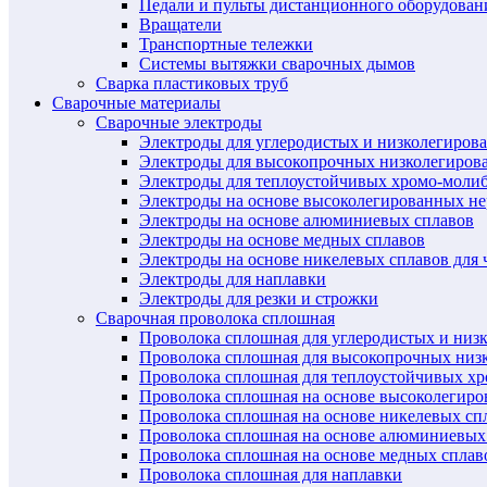
Педали и пульты дистанционного оборудован
Вращатели
Транспортные тележки
Системы вытяжки сварочных дымов
Сварка пластиковых труб
Сварочные материалы
Сварочные электроды
Электроды для углеродистых и низколегиров
Электроды для высокопрочных низколегиров
Электроды для теплоустойчивых хромо-моли
Электроды на основе высоколегированных н
Электроды на основе алюминиевых сплавов
Электроды на основе медных сплавов
Электроды на основе никелевых сплавов для 
Электроды для наплавки
Электроды для резки и строжки
Сварочная проволока сплошная
Проволока сплошная для углеродистых и низ
Проволока сплошная для высокопрочных низ
Проволока сплошная для теплоустойчивых х
Проволока сплошная на основе высоколегир
Проволока сплошная на основе никелевых спл
Проволока сплошная на основе алюминиевых
Проволока сплошная на основе медных сплав
Проволока сплошная для наплавки