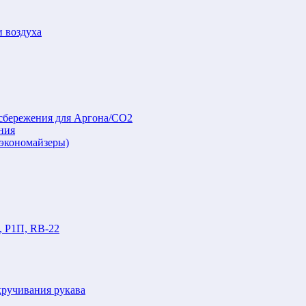
и воздуха
осбережения для Аргона/СО2
ния
(экономайзеры)
, Р1П, RB-22
кручивания рукава