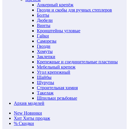
Анкерный крепёж
Гвозди и скобы для ручных степлеров
Болты
Дюбели
Винты
Кронштейны угловые
Гайки
Саморезы
Гвозди
Хомуты
Заклепки
Крепежные и соединительные пластины
Мебельный крепеж
Угол крепежный
Шайбы
Шурупы
Строительная химия
Такелаж
Шпильки резьбовые
Архив моделей
New
Новинки
Хит
Хиты продаж
%
Скидки