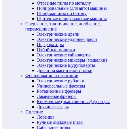
Отрезные пилы по металлу
Полировальные (для авто) машины
Шлифмашины по бетону
Щеточные шлифовальные машины
Сверление, завинчивание, долбление,
перемешивание
Электрические дрели
Электрические ударные дрели
Перфораторы
Отбойные молотки
Электрические гайковерты
Электрические миксеры (мешалки)
Электрические шуруповерты
Дрели на магнитной стойке
Фрезерование и строгание
Электрические рубанки
Универсальные фрезеры
Ротационные фрезеры
Ламельные фрезеры
Кромочные (окантовочные) фрезеры
Другие фрезеры
Пиление
Лобзики
Ручные дисковые пилы
Сабельные пилы