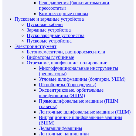
Реле давления (блоки автоматики,
прессостаты)
Компрессорные головы
Пусковые и зарядные устройства
Пусковые кабели
Зарядные устройства
Пуско-зарядные устройства
Пусковые устройства
Электроинструмент
Бетоносмесители, растворосмесители
Вибраторы глубинные
Отрезание, шлифование, полирование
Многофункциональные инструменты
(реноваторы)
Угловые шлифмашины (болгарки, УШМ)
Штроборезы (бороздоделы)
Эксцентриковые, орбитальные
шлифмашины (ЭШМ)
Прямошлифовальные машины (ПШМ,
граверы)
Ленточные шлифовальные машины (ЛШМ)
Вибрационные шлифовальные машины
(ВШМ)
Дельташлифмашины
Ленточные напильники