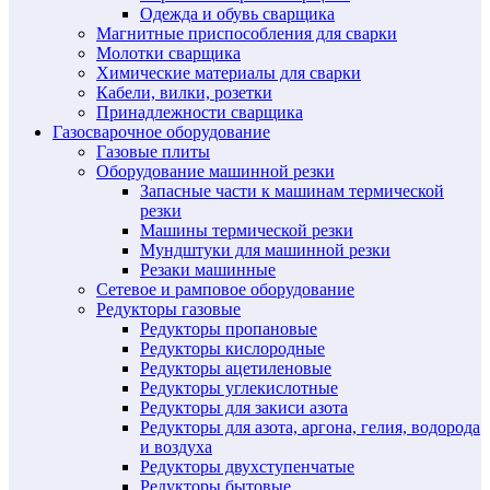
Одежда и обувь сварщика
Магнитные приспособления для сварки
Молотки сварщика
Химические материалы для сварки
Кабели, вилки, розетки
Принадлежности сварщика
Газосварочное оборудование
Газовые плиты
Оборудование машинной резки
Запасные части к машинам термической
резки
Машины термической резки
Мундштуки для машинной резки
Резаки машинные
Сетевое и рамповое оборудование
Редукторы газовые
Редукторы пропановые
Редукторы кислородные
Редукторы ацетиленовые
Редукторы углекислотные
Редукторы для закиси азота
Редукторы для азота, аргона, гелия, водорода
и воздуха
Редукторы двухступенчатые
Редукторы бытовые