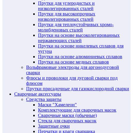
Прутки для углеродистых и
низколегированных сталей
Прутки для высокопрочных
низколегированных сталей
Прутки для теплоустойчивых хромо-
молибденовых сталей
Прутки на основе высоколегированных
нержавеющих сталей
Прутки на основе никелевых сплавов для
чугуна
Прутки на основе алюминиевых сплавов
Прутки на основе медных сплавов
Вольфрамовые электроды для аргонодуговой
сварки
Флюсы и проволоки для дуговой сварки под
флюсом
Прутки присадочные для газокислородной сварки
Сварочные аксессуары
Средства защиты
Маски "Хамелеон"
Комплектующие для сварочных масок
Сварочные маски (обычные)
Стекла для сварочных масок
Защитные очки
Перчатки и краги сварщика