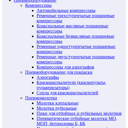
Пневмооборудование
Компрессоры
Автомобильные компрессоры
Ременные трехступенчатые поршневые
компрессоры
Коаксиальные масляные поршневые
компрессоры
Коаксиальные безмасляные поршневые
компрессоры
Ременные одноступенчатые поршневые
компрессоры
Ременные двухступенчатые поршневые
компрессоры
Компрессоры для аэрографов
Пневмоборудование для покраски
Аэрографы
Краскораспылители (краскопульты,
пульверизаторы)
Сопла для краскораспылителей
Пневмомолотки
Молотки клепальные
Молотки рубильные
Пики для отбойных и рубильных молотков
Пневматические отбойные молотки МО,
МОП, бетоноломы Б, БК