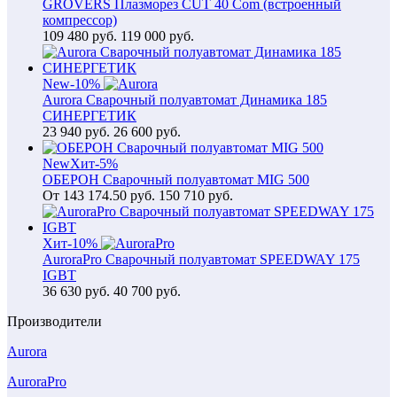
GROVERS Плазморез CUT 40 Com (встроенный
компрессор)
109 480
руб.
119 000 руб.
New
-10%
Aurora Сварочный полуавтомат Динамика 185
СИНЕРГЕТИК
23 940
руб.
26 600 руб.
New
Хит
-5%
ОБЕРОН Сварочный полуавтомат MIG 500
От
143 174.50
руб.
150 710 руб.
Хит
-10%
AuroraPro Сварочный полуавтомат SPEEDWAY 175
IGBT
36 630
руб.
40 700 руб.
Производители
Aurora
AuroraPro