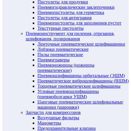
Пистолеты для продувки
Пневмогидравлические заклепочники
Пневмопистолеты для герметика
Пистолеты для антигравия
Пневмопистолеты для заполнения пустот
Текстурные пистолеты
Пневмоинструмент для пиления, отрезания,
шлифования, полирования
Ленточные пневматические шлифмашинки
Лобзики пневматические
Пилы пневматические
Пневмограверы
Пневмоножницы (ножницы
пневматические)
Пневмошлифмашины орбитальные (ЭШМ)
Пневматические виброшлифмашины (ВШМ)
Торцевые пневматические шлифмашины
Угловые пневмошлифмашины
(пневмоболгарки УШМ)
Цанговые пневматические шлифовальные
машинки (шарошки)
Запчасти для компрессоров
Воздушные фильтры
Манометры
Предохранительные клапана