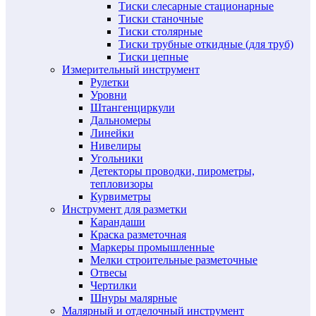
Тиски слесарные стационарные
Тиски станочные
Тиски столярные
Тиски трубные откидные (для труб)
Тиски цепные
Измерительный инструмент
Рулетки
Уровни
Штангенциркули
Дальномеры
Линейки
Нивелиры
Угольники
Детекторы проводки, пирометры,
тепловизоры
Курвиметры
Инструмент для разметки
Карандаши
Краска разметочная
Маркеры промышленные
Мелки строительные разметочные
Отвесы
Чертилки
Шнуры малярные
Малярный и отделочный инструмент