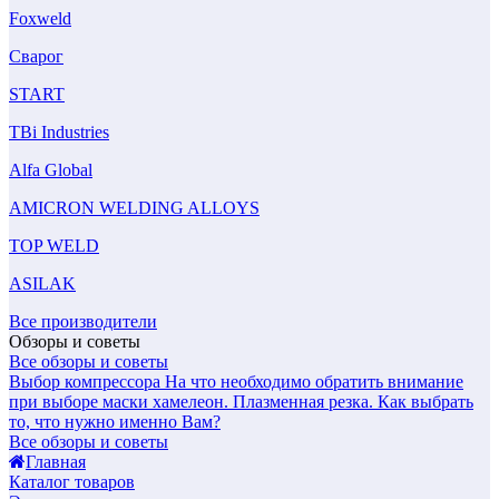
Foxweld
Сварог
START
TBi Industries
Alfa Global
AMICRON WELDING ALLOYS
TOP WELD
ASILAK
Все производители
Обзоры и советы
Все обзоры и советы
Выбор компрессора
На что необходимо обратить внимание
при выборе маски хамелеон.
Плазменная резка. Как выбрать
то, что нужно именно Вам?
Все обзоры и советы
Главная
Каталог товаров