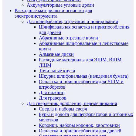
Аккумуляторные угловые дрели
Расходные материалы и оснастка для
электроинструмента
Для шлифования, отрезания и полирования
Шлифовальная оснастка и приспособления
для дрелей
Абразивные отрезные круги
Абразивные шлифовальные и лепестковые
круги
Алмазные диски
Расходные материалы для ЭШМ, ВШМ,
ЛШМ
Точильные круги
Шкурка шлифовальная (наждачная бумага)
Оснастка и приспособления для УШМ и
штроборезов
Для ножниц
Для граверов
Для сверления, долбления, перемешивания
Сверла и наборы сверл
Буры и долота для перфораторов и отбойных
молотков
Коронки, наборы коронок, хвостовики
Оснастка и приспособления для дрелей