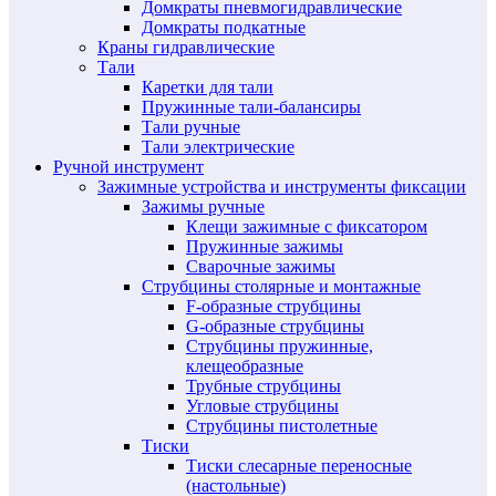
Домкраты пневмогидравлические
Домкраты подкатные
Краны гидравлические
Тали
Каретки для тали
Пружинные тали-балансиры
Тали ручные
Тали электрические
Ручной инструмент
Зажимные устройства и инструменты фиксации
Зажимы ручные
Клещи зажимные с фиксатором
Пружинные зажимы
Сварочные зажимы
Струбцины столярные и монтажные
F-образные струбцины
G-образные струбцины
Струбцины пружинные,
клещеобразные
Трубные струбцины
Угловые струбцины
Струбцины пистолетные
Тиски
Тиски слесарные переносные
(настольные)