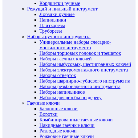
Кордщетки ручные
Режущий и пильный инструмент
Лобзики ручные
Напильники
Плиткорезы
Труборезы
Наборы ручного инструмента
Универсальные наборы слесарно-
монтажного иструмента
Наборы торцовых головок и трещеток
Наборы гаечных ключей
Наборы имбусовых, шестигранных ключей
Наборы электромонтажного инструмента
Наборы отверток
Наборы шарнирно-губцевого инструмента
Наборы резьбонарезного инструмента
Наборы напильников
Наборы для резьбы по дереву
Гаечные ключи
Баллонные ключи
Воротки
Комбинированные гаечные ключи
Накидные гаечные ключи
Разводные ключи
Рожковые гаечные ключи