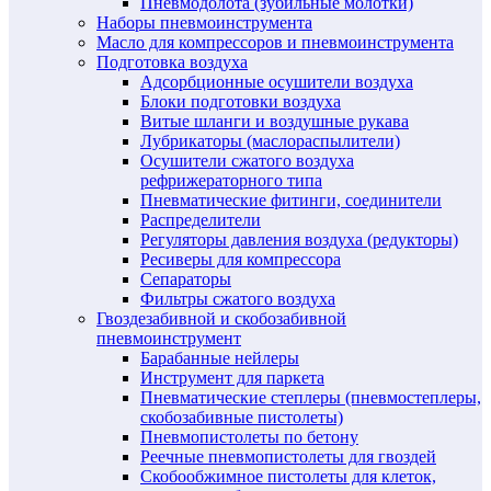
Пневмодолота (зубильные молотки)
Наборы пневмоинструмента
Масло для компрессоров и пневмоинструмента
Подготовка воздуха
Адсорбционные осушители воздуха
Блоки подготовки воздуха
Витые шланги и воздушные рукава
Лубрикаторы (маслораспылители)
Осушители сжатого воздуха
рефрижераторного типа
Пневматические фитинги, соединители
Распределители
Регуляторы давления воздуха (редукторы)
Ресиверы для компрессора
Сепараторы
Фильтры сжатого воздуха
Гвоздезабивной и скобозабивной
пневмоинструмент
Барабанные нейлеры
Инструмент для паркета
Пневматические степлеры (пневмостеплеры,
скобозабивные пистолеты)
Пневмопистолеты по бетону
Реечные пневмопистолеты для гвоздей
Скобообжимное пистолеты для клеток,