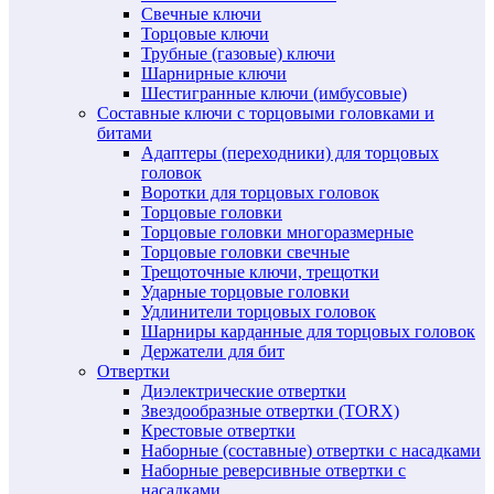
Свечные ключи
Торцовые ключи
Трубные (газовые) ключи
Шарнирные ключи
Шестигранные ключи (имбусовые)
Составные ключи с торцовыми головками и
битами
Адаптеры (переходники) для торцовых
головок
Воротки для торцовых головок
Торцовые головки
Торцовые головки многоразмерные
Торцовые головки свечные
Трещоточные ключи, трещотки
Ударные торцовые головки
Удлинители торцовых головок
Шарниры карданные для торцовых головок
Держатели для бит
Отвертки
Диэлектрические отвертки
Звездообразные отвертки (TORX)
Крестовые отвертки
Наборные (составные) отвертки с насадками
Наборные реверсивные отвертки с
насадками