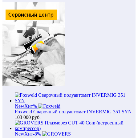
New
Хит
%
Foxweld Сварочный полуавтомат INVERMIG 351 SYN
103 000
руб.
New
Хит
-8%