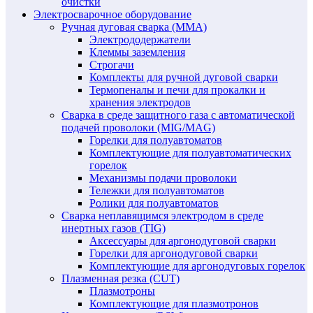
очистки
Электросварочное оборудование
Ручная дуговая сварка (MMA)
Электрододержатели
Клеммы заземления
Строгачи
Комплекты для ручной дуговой сварки
Термопеналы и печи для прокалки и
хранения электродов
Сварка в среде защитного газа с автоматической
подачей проволоки (MIG/MAG)
Горелки для полуавтоматов
Комплектующие для полуавтоматических
горелок
Механизмы подачи проволоки
Тележки для полуавтоматов
Ролики для полуавтоматов
Сварка неплавящимся электродом в среде
инертных газов (TIG)
Аксессуары для аргонодуговой сварки
Горелки для аргонодуговой сварки
Комплектующие для аргонодуговых горелок
Плазменная резка (CUT)
Плазмотроны
Комплектующие для плазмотронов