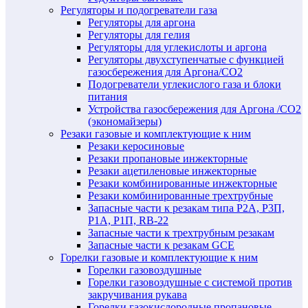
Регуляторы и подогреватели газа
Регуляторы для аргона
Регуляторы для гелия
Регуляторы для углекислоты и аргона
Регуляторы двухступенчатые c функцией
газосбережения для Аргона/СО2
Подогреватели углекислого газа и блоки
питания
Устройства газосбережения для Аргона /СО2
(экономайзеры)
Резаки газовые и комплектующие к ним
Резаки керосиновые
Резаки пропановые инжекторные
Резаки ацетиленовые инжекторные
Резаки комбинированные инжекторные
Резаки комбинированные трехтрубные
Запасные части к резакам типа Р2А, Р3П,
Р1А, Р1П, RB-22
Запасные части к трехтрубным резакам
Запасные части к резакам GCE
Горелки газовые и комплектующие к ним
Горелки газовоздушные
Горелки газовоздушные с системой против
закручивания рукава
Горелки газокислородные пропановые