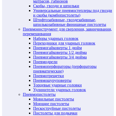
матрасов, габионов
Скобы, гвозди и шпильки
Универсальные пневмостеплеры под гвозди
и скобы (комбопистолеты)
Штифтозабивные, гвоздезабивные,
шпилькозабивные финишные пистолеты
Пневмоинструмент для сверления, завинчивания,
перемешивания
Наборы ударных головок
Переходники для ударных головок
Пневмогайковерты 1 дюйм
Пневмогайковерты 1/2 дюйма
Пневмогайковерты 3/4 дюйма
Пневмодрели
Пневмоперфораторы (перфораторы
пневматические)
Пневмотрещетки
Пневмошуруповерты
Торцевые ударные головки
Удлинители ударных головок
Пневмопистолеты
Мовильные пистолеты
Моющие пистолеты
Пескоструйные пистолеты
Пистолеты для подкачки