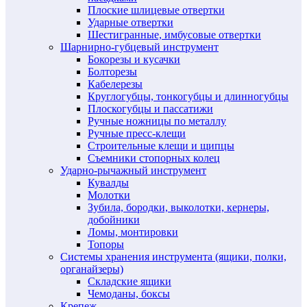
Плоские шлицевые отвертки
Ударные отвертки
Шестигранные, имбусовые отвертки
Шарнирно-губцевый инструмент
Бокорезы и кусачки
Болторезы
Кабелерезы
Круглогубцы, тонкогубцы и длинногубцы
Плоскогубцы и пассатижи
Ручные ножницы по металлу
Ручные пресс-клещи
Строительные клещи и щипцы
Съемники стопорных колец
Ударно-рычажный инструмент
Кувалды
Молотки
Зубила, бородки, выколотки, кернеры,
добойники
Ломы, монтировки
Топоры
Системы хранения инструмента (ящики, полки,
органайзеры)
Складские ящики
Чемоданы, боксы
Крепеж