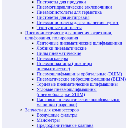
Пистолеты для продувки
Пневмогидравлические заклепочники
Пневмопистолеты для герметика
Пистолеты для антигравия
Пневмопистолеты для заполнения пустот
Текстурные пистолеты
Пневмоинструмент для пиления, отрезания,
шлифования, полирования
Ленточные пневматические шлифмашинки
Лобзики пневматические
Пилы пневматические
Пневмограверы
Пневмоножницы (ножницы
пневматические)
Пневмошлифмашины орбитальные (ЭШМ)
Пневматические виброшлифмашины (ВШМ)
Торцевые пневматические шлифмашины
Угловые пневмошлифмашины
(пневмоболгарки УШМ)
Цанговые пневматические шлифовальные
машинки (шарошки)
Запчасти для компрессоров
Воздушные фильтры
Манометры
Предохранительные клапана