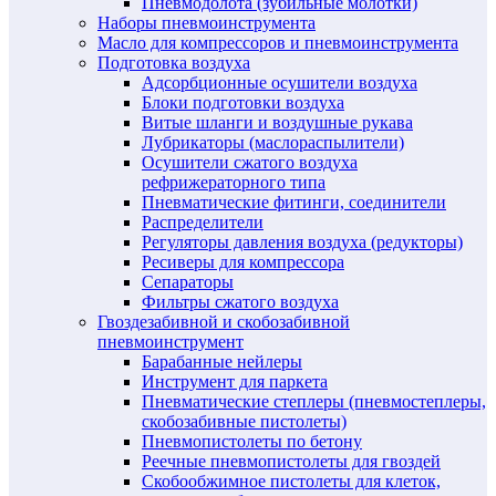
Пневмодолота (зубильные молотки)
Наборы пневмоинструмента
Масло для компрессоров и пневмоинструмента
Подготовка воздуха
Адсорбционные осушители воздуха
Блоки подготовки воздуха
Витые шланги и воздушные рукава
Лубрикаторы (маслораспылители)
Осушители сжатого воздуха
рефрижераторного типа
Пневматические фитинги, соединители
Распределители
Регуляторы давления воздуха (редукторы)
Ресиверы для компрессора
Сепараторы
Фильтры сжатого воздуха
Гвоздезабивной и скобозабивной
пневмоинструмент
Барабанные нейлеры
Инструмент для паркета
Пневматические степлеры (пневмостеплеры,
скобозабивные пистолеты)
Пневмопистолеты по бетону
Реечные пневмопистолеты для гвоздей
Скобообжимное пистолеты для клеток,