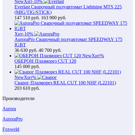
New
Хит
-10%
Everlast Сварочный полуавтомат Lightning MTS 225
(MIG/TIG/STICK)
147 510
руб.
163 900 руб.
Хит
-10%
AuroraPro Сварочный полуавтомат SPEEDWAY 175
IGBT
36 630
руб.
40 700 руб.
New
Хит
%
ОБЕРОН Плазморез CUT 120
145 000
руб.
New
Хит
%
Сварог Плазморез REAL CUT 100 NHF (L22101)
203 610
руб.
Производители
Aurora
AuroraPro
Foxweld