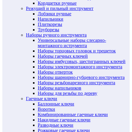
Кордщетки ручные
Режущий и пильный инструмент
Лобзики ручные
Напильники
Плиткорезы
Труборезы
Наборы ручного инструмента
Универсальные наборы слесарно-
монтажного иструмента
Наборы торцовых головок и трещеток
Наборы гаечных ключей
Наборы имбусовых, шестигранных ключей
Наборы электромонтажного инструмента
Наборы отверток
Наборы шарнирно-губцевого инструмента
Наборы резьбонарезного инструмента
Наборы напильников
Наборы для резьбы по дереву
Гаечные ключи
Баллонные ключи
Воротки
Комбинированные гаечные ключи
Накидные гаечные ключи
Разводные ключи
Рожковые гаечные ключи