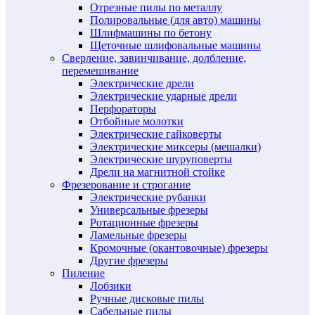
Отрезные пилы по металлу
Полировальные (для авто) машины
Шлифмашины по бетону
Щеточные шлифовальные машины
Сверление, завинчивание, долбление,
перемешивание
Электрические дрели
Электрические ударные дрели
Перфораторы
Отбойные молотки
Электрические гайковерты
Электрические миксеры (мешалки)
Электрические шуруповерты
Дрели на магнитной стойке
Фрезерование и строгание
Электрические рубанки
Универсальные фрезеры
Ротационные фрезеры
Ламельные фрезеры
Кромочные (окантовочные) фрезеры
Другие фрезеры
Пиление
Лобзики
Ручные дисковые пилы
Сабельные пилы