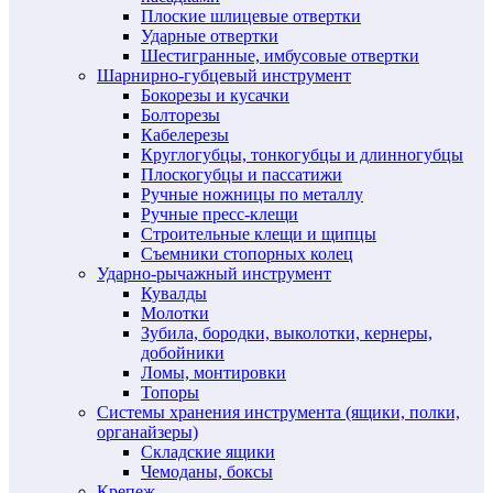
Плоские шлицевые отвертки
Ударные отвертки
Шестигранные, имбусовые отвертки
Шарнирно-губцевый инструмент
Бокорезы и кусачки
Болторезы
Кабелерезы
Круглогубцы, тонкогубцы и длинногубцы
Плоскогубцы и пассатижи
Ручные ножницы по металлу
Ручные пресс-клещи
Строительные клещи и щипцы
Съемники стопорных колец
Ударно-рычажный инструмент
Кувалды
Молотки
Зубила, бородки, выколотки, кернеры,
добойники
Ломы, монтировки
Топоры
Системы хранения инструмента (ящики, полки,
органайзеры)
Складские ящики
Чемоданы, боксы
Крепеж