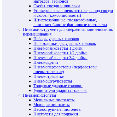
матрасов, габионов
Скобы, гвозди и шпильки
Универсальные пневмостеплеры под гвозди
и скобы (комбопистолеты)
Штифтозабивные, гвоздезабивные,
шпилькозабивные финишные пистолеты
Пневмоинструмент для сверления, завинчивания,
перемешивания
Наборы ударных головок
Переходники для ударных головок
Пневмогайковерты 1 дюйм
Пневмогайковерты 1/2 дюйма
Пневмогайковерты 3/4 дюйма
Пневмодрели
Пневмоперфораторы (перфораторы
пневматические)
Пневмотрещетки
Пневмошуруповерты
Торцевые ударные головки
Удлинители ударных головок
Пневмопистолеты
Мовильные пистолеты
Моющие пистолеты
Пескоструйные пистолеты
Пистолеты для подкачки