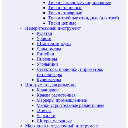
Тиски слесарные стационарные
Тиски станочные
Тиски столярные
Тиски трубные откидные (для труб)
Тиски цепные
Измерительный инструмент
Рулетки
Уровни
Штангенциркули
Дальномеры
Линейки
Нивелиры
Угольники
Детекторы проводки, пирометры,
тепловизоры
Курвиметры
Инструмент для разметки
Карандаши
Краска разметочная
Маркеры промышленные
Мелки строительные разметочные
Отвесы
Чертилки
Шнуры малярные
Малярный и отделочный инструмент