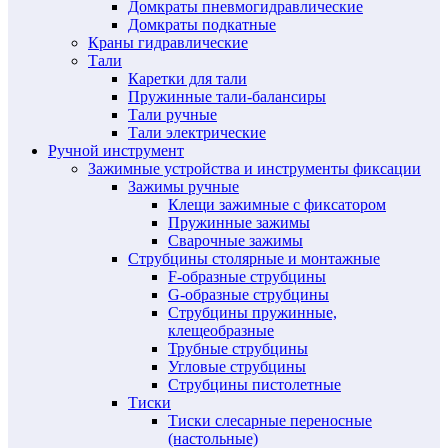
Домкраты пневмогидравлические
Домкраты подкатные
Краны гидравлические
Тали
Каретки для тали
Пружинные тали-балансиры
Тали ручные
Тали электрические
Ручной инструмент
Зажимные устройства и инструменты фиксации
Зажимы ручные
Клещи зажимные с фиксатором
Пружинные зажимы
Сварочные зажимы
Струбцины столярные и монтажные
F-образные струбцины
G-образные струбцины
Струбцины пружинные,
клещеобразные
Трубные струбцины
Угловые струбцины
Струбцины пистолетные
Тиски
Тиски слесарные переносные
(настольные)