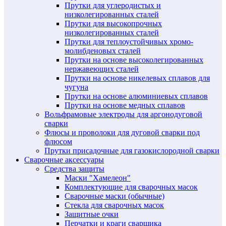
Прутки для углеродистых и
низколегированных сталей
Прутки для высокопрочных
низколегированных сталей
Прутки для теплоустойчивых хромо-
молибденовых сталей
Прутки на основе высоколегированных
нержавеющих сталей
Прутки на основе никелевых сплавов для
чугуна
Прутки на основе алюминиевых сплавов
Прутки на основе медных сплавов
Вольфрамовые электроды для аргонодуговой
сварки
Флюсы и проволоки для дуговой сварки под
флюсом
Прутки присадочные для газокислородной сварки
Сварочные аксессуары
Средства защиты
Маски "Хамелеон"
Комплектующие для сварочных масок
Сварочные маски (обычные)
Стекла для сварочных масок
Защитные очки
Перчатки и краги сварщика