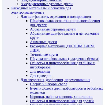
Аккумуляторные угловые дрели
Расходные материалы и оснастка для
электроинструмента
Для шлифования, отрезания и полирования
Шлифовальная оснастка и приспособления
для дрелей
Абразивные отрезные круги
Абразивные шлифовальные и лепестковые
круги
Алмазные диски
Расходные материалы для ЭШМ, ВШМ,
ЛШМ
Точильные круги
Шкурка шлифовальная (наждачная бумага)
Оснастка и приспособления для УШМ и
штроборезов
Для ножниц
Для граверов
Для сверления, долбления, перемешивания
Сверла и наборы сверл
Буры и долота для перфораторов и отбойных
молотков
Коронки, наборы коронок, хвостовики
Оснастка и приспособления для дрелей