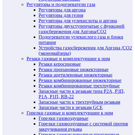
Регуляторы и подогреватели газа
Регуляторы для аргона
Регуляторы для гелия
Регуляторы для углекислоты и аргона
Регуляторы двухступенчатые c функцией
газосбережения для Аргона/СО2
Подогреватели углекислого газа и блоки
питания
Устройства газосбережения для Аргона /СО2
(экономайзеры)
Резаки газовые и комплектующие к ним
Резаки керосиновые
Резаки пропановые инжекторные
Резаки ацетиленовые инжекторные
Резаки комбинированные инжекторные
Резаки комбинированные трехтрубные
Запасные части к резакам типа Р2А, Р3П,
Р1А, Р1П, RB-22
Запасные части к трехтрубным резакам
Запасные части к резакам GCE
Горелки газовые и комплектующие к ним
Горелки газовоздушные
Горелки газовоздушные с системой против
закручивания рукава
Горелки газокислородные пропановые