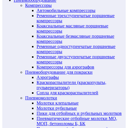
Пневмооборудование
Компрессоры
Автомобильные компрессоры
Ременные трехступенчатые поршневые
компрессоры
Коаксиальные масляные поршневые
компрессоры
Коаксиальные безмасляные поршневые
компрессоры
Ременные одноступенчатые поршневые
компрессоры
Ременные двухступенчатые поршневые
компрессоры
Компрессоры для аэрографов
Пневмоборудование для покраски
Аэрографы
Краскораспылители (краскопульты,
пульверизаторы)
Сопла для краскораспылителей
Пневмомолотки
Молотки клепальные
Молотки рубильные
Пики для отбойных и рубильных молотков
Пневматические отбойные молотки МО,
МОП, бетоноломы Б, БК