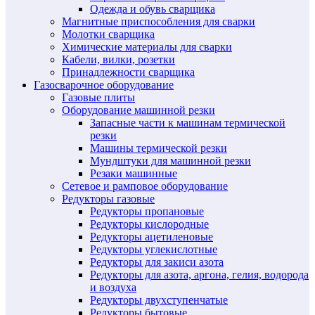
Одежда и обувь сварщика
Магнитные приспособления для сварки
Молотки сварщика
Химические материалы для сварки
Кабели, вилки, розетки
Принадлежности сварщика
Газосварочное оборудование
Газовые плиты
Оборудование машинной резки
Запасные части к машинам термической
резки
Машины термической резки
Мундштуки для машинной резки
Резаки машинные
Сетевое и рамповое оборудование
Редукторы газовые
Редукторы пропановые
Редукторы кислородные
Редукторы ацетиленовые
Редукторы углекислотные
Редукторы для закиси азота
Редукторы для азота, аргона, гелия, водорода
и воздуха
Редукторы двухступенчатые
Редукторы бытовые