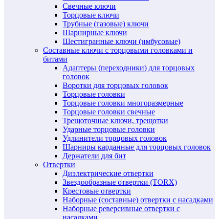
Свечные ключи
Торцовые ключи
Трубные (газовые) ключи
Шарнирные ключи
Шестигранные ключи (имбусовые)
Составные ключи с торцовыми головками и
битами
Адаптеры (переходники) для торцовых
головок
Воротки для торцовых головок
Торцовые головки
Торцовые головки многоразмерные
Торцовые головки свечные
Трещоточные ключи, трещотки
Ударные торцовые головки
Удлинители торцовых головок
Шарниры карданные для торцовых головок
Держатели для бит
Отвертки
Диэлектрические отвертки
Звездообразные отвертки (TORX)
Крестовые отвертки
Наборные (составные) отвертки с насадками
Наборные реверсивные отвертки с
насадками