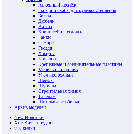
Анкерный крепёж
Гвозди и скобы для ручных степлеров
Болты
Дюбели
Винты
Кронштейны угловые
Гайки
Саморезы
Гвозди
Хомуты
Заклепки
Крепежные и соединительные пластины
Мебельный крепеж
Угол крепежный
Шайбы
Шурупы
Строительная химия
Такелаж
Шпильки резьбовые
Архив моделей
New
Новинки
Хит
Хиты продаж
%
Скидки