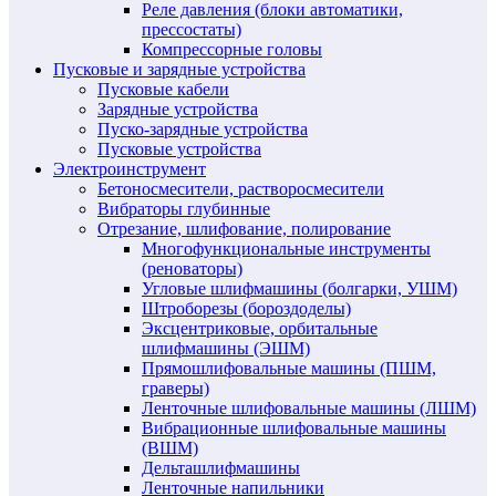
Реле давления (блоки автоматики,
прессостаты)
Компрессорные головы
Пусковые и зарядные устройства
Пусковые кабели
Зарядные устройства
Пуско-зарядные устройства
Пусковые устройства
Электроинструмент
Бетоносмесители, растворосмесители
Вибраторы глубинные
Отрезание, шлифование, полирование
Многофункциональные инструменты
(реноваторы)
Угловые шлифмашины (болгарки, УШМ)
Штроборезы (бороздоделы)
Эксцентриковые, орбитальные
шлифмашины (ЭШМ)
Прямошлифовальные машины (ПШМ,
граверы)
Ленточные шлифовальные машины (ЛШМ)
Вибрационные шлифовальные машины
(ВШМ)
Дельташлифмашины
Ленточные напильники