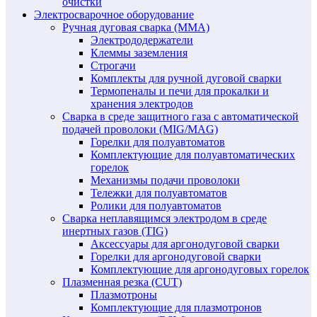
очистки
Электросварочное оборудование
Ручная дуговая сварка (MMA)
Электрододержатели
Клеммы заземления
Строгачи
Комплекты для ручной дуговой сварки
Термопеналы и печи для прокалки и
хранения электродов
Сварка в среде защитного газа с автоматической
подачей проволоки (MIG/MAG)
Горелки для полуавтоматов
Комплектующие для полуавтоматических
горелок
Механизмы подачи проволоки
Тележки для полуавтоматов
Ролики для полуавтоматов
Сварка неплавящимся электродом в среде
инертных газов (TIG)
Аксессуары для аргонодуговой сварки
Горелки для аргонодуговой сварки
Комплектующие для аргонодуговых горелок
Плазменная резка (CUT)
Плазмотроны
Комплектующие для плазмотронов