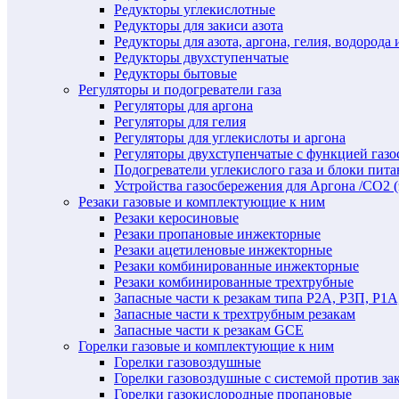
Редукторы углекислотные
Редукторы для закиси азота
Редукторы для азота, аргона, гелия, водорода 
Редукторы двухступенчатые
Редукторы бытовые
Регуляторы и подогреватели газа
Регуляторы для аргона
Регуляторы для гелия
Регуляторы для углекислоты и аргона
Регуляторы двухступенчатые c функцией газ
Подогреватели углекислого газа и блоки пита
Устройства газосбережения для Аргона /СО2 
Резаки газовые и комплектующие к ним
Резаки керосиновые
Резаки пропановые инжекторные
Резаки ацетиленовые инжекторные
Резаки комбинированные инжекторные
Резаки комбинированные трехтрубные
Запасные части к резакам типа Р2А, Р3П, Р1А
Запасные части к трехтрубным резакам
Запасные части к резакам GCE
Горелки газовые и комплектующие к ним
Горелки газовоздушные
Горелки газовоздушные с системой против за
Горелки газокислородные пропановые