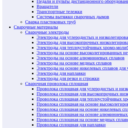
Педали и пульты дистанционного оборудован
Вращатели
Транспортные тележки
Системы вытяжки сварочных дымов
Сварка пластиковых труб
Сварочные материалы
Сварочные электроды
Электроды для углеродистых и низколегиров
Электроды для высокопрочных низколегиров
Электроды для теплоустойчивых хромо-моли
Электроды на основе высоколегированных н
Электроды на основе алюминиевых сплавов
Электроды на основе медных сплавов
Электроды на основе никелевых сплавов для 
Электроды для наплавки
Электроды для резки и строжки
Сварочная проволока сплошная
Проволока сплошная для углеродистых и низ
Проволока сплошная для высокопрочных низ
Проволока сплошная для теплоустойчивых х
Проволока сплошная на основе высоколегир
Проволока сплошная на основе никелевых спл
Проволока сплошная на основе алюминиевых
Проволока сплошная на основе медных сплав
Проволока сплошная для наплавки