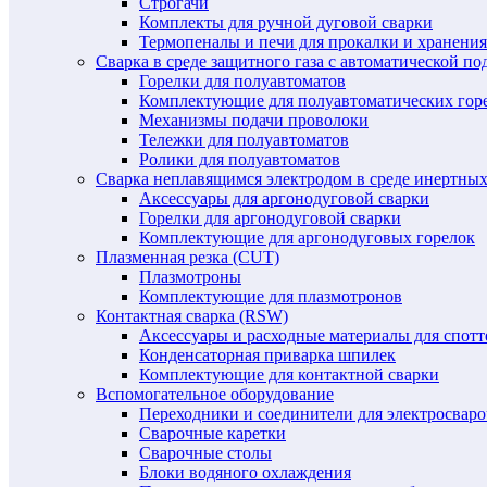
Строгачи
Комплекты для ручной дуговой сварки
Термопеналы и печи для прокалки и хранения
Сварка в среде защитного газа с автоматической 
Горелки для полуавтоматов
Комплектующие для полуавтоматических гор
Механизмы подачи проволоки
Тележки для полуавтоматов
Ролики для полуавтоматов
Сварка неплавящимся электродом в среде инертных 
Аксессуары для аргонодуговой сварки
Горелки для аргонодуговой сварки
Комплектующие для аргонодуговых горелок
Плазменная резка (CUT)
Плазмотроны
Комплектующие для плазмотронов
Контактная сварка (RSW)
Аксессуары и расходные материалы для спотт
Конденсаторная приварка шпилек
Комплектующие для контактной сварки
Вспомогательное оборудование
Переходники и соединители для электросвар
Сварочные каретки
Сварочные столы
Блоки водяного охлаждения