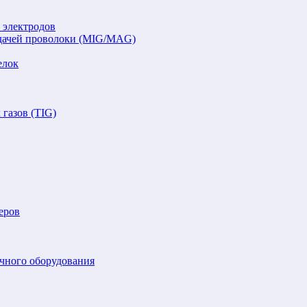
 электродов
подачей проволоки (MIG/MAG)
елок
газов (TIG)
еров
очного оборудования