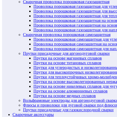
Сварочная проволока порошковая газозащитная
Проволока порошковая газозащитная для угл
Проволока порошковая газозащитная для выс
Проволока порошковая газозащитная для теп
Проволока порошковая газозащитная на осно
Проволока порошковая газозащитная на основ
Проволока порошковая газозащитная для нап
Сварочная проволока порошковая самозащитная
Проволока порошковая самозащитная для угл
Проволока порошковая самозащитная на осн
Проволока порошковая самозащитная для нап
Прутки присадочные для аргонодуговой сварки
Прутки на основе магниевых сплавов
Прутки на основе титановых сплавов
Прутки для углеродистых и низколегированн
Прутки для высокопрочных низколегированн
Прутки для теплоустойчивых хромо-молибде
Прутки на основе высоколегированных нерж
Прутки на основе никелевых сплавов для чуг
Прутки на основе алюминиевых сплавов
Прутки на основе медных сплавов
Вольфрамовые электроды для аргонодуговой сварк
Флюсы и проволоки для дуговой сварки под флюсо
Прутки присадочные для газокислородной сварки
Сварочные аксессуары