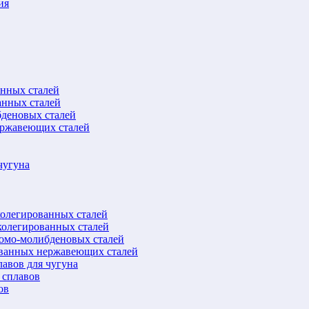
ия
анных сталей
анных сталей
бденовых сталей
ержавеющих сталей
чугуна
колегированных сталей
колегированных сталей
ромо-молибденовых сталей
ованных нержавеющих сталей
авов для чугуна
 сплавов
ов