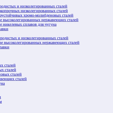
еродистых и низколегированных сталей
окопрочных низколегированных сталей
лоустойчивых хромо-молибденовых сталей
ве высоколегированных нержавеющих сталей
е никелевых сплавов для чугуна
лавки
еродистых и низколегированных сталей
ове высоколегированных нержавеющих сталей
лавки
ых сталей
ых сталей
новых сталей
авеющих сталей
уна
и
м