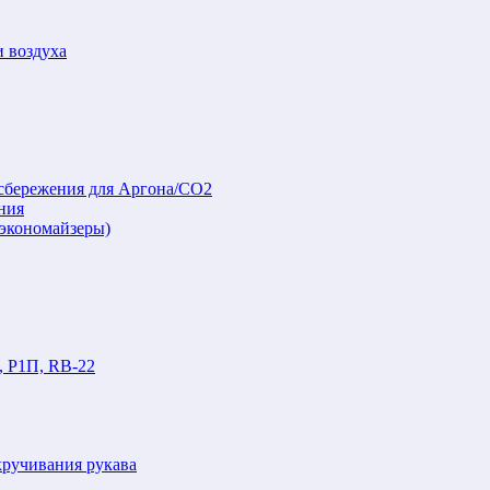
и воздуха
осбережения для Аргона/СО2
ния
(экономайзеры)
, Р1П, RB-22
кручивания рукава