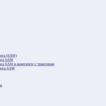
люса (SAW)
люса SAW
юса SAW в комплекте с трактором
флюса SAW
ки