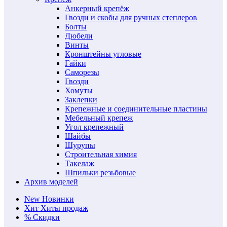
Анкерный крепёж
Гвозди и скобы для ручных степлеров
Болты
Дюбели
Винты
Кронштейны угловые
Гайки
Саморезы
Гвозди
Хомуты
Заклепки
Крепежные и соединительные пластины
Мебельный крепеж
Угол крепежный
Шайбы
Шурупы
Строительная химия
Такелаж
Шпильки резьбовые
Архив моделей
New
Новинки
Хит
Хиты продаж
%
Скидки