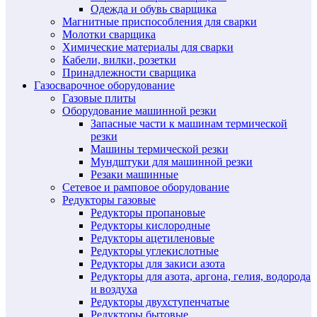
Одежда и обувь сварщика
Магнитные приспособления для сварки
Молотки сварщика
Химические материалы для сварки
Кабели, вилки, розетки
Принадлежности сварщика
Газосварочное оборудование
Газовые плиты
Оборудование машинной резки
Запасные части к машинам термической
резки
Машины термической резки
Мундштуки для машинной резки
Резаки машинные
Сетевое и рамповое оборудование
Редукторы газовые
Редукторы пропановые
Редукторы кислородные
Редукторы ацетиленовые
Редукторы углекислотные
Редукторы для закиси азота
Редукторы для азота, аргона, гелия, водорода
и воздуха
Редукторы двухступенчатые
Редукторы бытовые