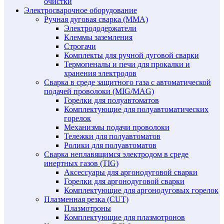
очистки
Электросварочное оборудование
Ручная дуговая сварка (MMA)
Электрододержатели
Клеммы заземления
Строгачи
Комплекты для ручной дуговой сварки
Термопеналы и печи для прокалки и
хранения электродов
Сварка в среде защитного газа с автоматической
подачей проволоки (MIG/MAG)
Горелки для полуавтоматов
Комплектующие для полуавтоматических
горелок
Механизмы подачи проволоки
Тележки для полуавтоматов
Ролики для полуавтоматов
Сварка неплавящимся электродом в среде
инертных газов (TIG)
Аксессуары для аргонодуговой сварки
Горелки для аргонодуговой сварки
Комплектующие для аргонодуговых горелок
Плазменная резка (CUT)
Плазмотроны
Комплектующие для плазмотронов