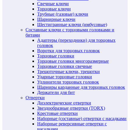
Свечные ключи
Торцовые ключи
Трубные (газовые) ключи
Шарнирные ключи
Шестигранные ключи (имбусовые)
Составные ключи с торцовыми головками и
битами
Адаптеры (переходники) для торцовых
головок
Воротки для торцовых головок
Торцовые головки
Торцовые головки многоразмерные
Торцовые головки свечные
Трещоточные ключи, трещотки
Ударные торцовые головки
Удлинители торцовых головок
Шарниры карданные для торцовых головок
Держатели для бит
Отвертки
Диэлектрические отвертки
Звездообразные отвертки (TORX)
Крестовые отвертки
Наборные (составные) отвертки с насадками
Наборные реверсивные отвертки с
насадками