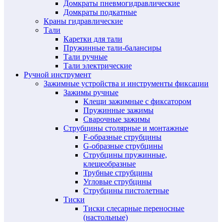
Домкраты пневмогидравлические
Домкраты подкатные
Краны гидравлические
Тали
Каретки для тали
Пружинные тали-балансиры
Тали ручные
Тали электрические
Ручной инструмент
Зажимные устройства и инструменты фиксации
Зажимы ручные
Клещи зажимные с фиксатором
Пружинные зажимы
Сварочные зажимы
Струбцины столярные и монтажные
F-образные струбцины
G-образные струбцины
Струбцины пружинные,
клещеобразные
Трубные струбцины
Угловые струбцины
Струбцины пистолетные
Тиски
Тиски слесарные переносные
(настольные)