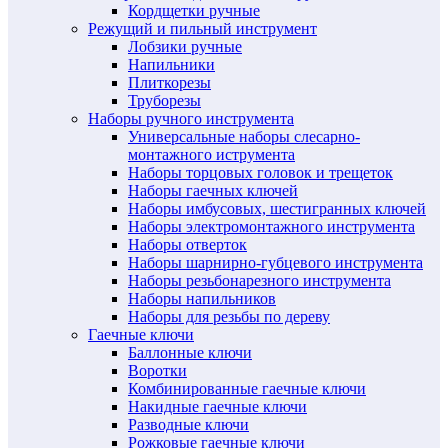
Кордщетки ручные
Режущий и пильный инструмент
Лобзики ручные
Напильники
Плиткорезы
Труборезы
Наборы ручного инструмента
Универсальные наборы слесарно-
монтажного иструмента
Наборы торцовых головок и трещеток
Наборы гаечных ключей
Наборы имбусовых, шестигранных ключей
Наборы электромонтажного инструмента
Наборы отверток
Наборы шарнирно-губцевого инструмента
Наборы резьбонарезного инструмента
Наборы напильников
Наборы для резьбы по дереву
Гаечные ключи
Баллонные ключи
Воротки
Комбинированные гаечные ключи
Накидные гаечные ключи
Разводные ключи
Рожковые гаечные ключи