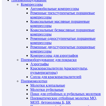
Пневмооборудование
Компрессоры
Автомобильные компрессоры
Ременные трехступенчатые поршневые
компрессоры
Коаксиальные масляные поршневые
компрессоры
Коаксиальные безмасляные поршневые
компрессоры
Ременные одноступенчатые поршневые
компрессоры
Ременные двухступенчатые поршневые
компрессоры
Компрессоры для аэрографов
Пневмоборудование для покраски
Аэрографы
Краскораспылители (краскопульты,
пульверизаторы)
Сопла для краскораспылителей
Пневмомолотки
Молотки клепальные
Молотки рубильные
Пики для отбойных и рубильных молотков
Пневматические отбойные молотки МО,
МОП, бетоноломы Б, БК