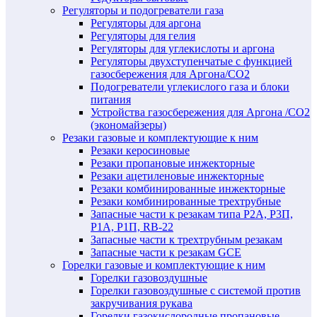
Регуляторы и подогреватели газа
Регуляторы для аргона
Регуляторы для гелия
Регуляторы для углекислоты и аргона
Регуляторы двухступенчатые c функцией
газосбережения для Аргона/СО2
Подогреватели углекислого газа и блоки
питания
Устройства газосбережения для Аргона /СО2
(экономайзеры)
Резаки газовые и комплектующие к ним
Резаки керосиновые
Резаки пропановые инжекторные
Резаки ацетиленовые инжекторные
Резаки комбинированные инжекторные
Резаки комбинированные трехтрубные
Запасные части к резакам типа Р2А, Р3П,
Р1А, Р1П, RB-22
Запасные части к трехтрубным резакам
Запасные части к резакам GCE
Горелки газовые и комплектующие к ним
Горелки газовоздушные
Горелки газовоздушные с системой против
закручивания рукава
Горелки газокислородные пропановые