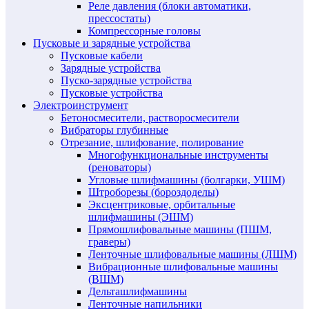
Реле давления (блоки автоматики,
прессостаты)
Компрессорные головы
Пусковые и зарядные устройства
Пусковые кабели
Зарядные устройства
Пуско-зарядные устройства
Пусковые устройства
Электроинструмент
Бетоносмесители, растворосмесители
Вибраторы глубинные
Отрезание, шлифование, полирование
Многофункциональные инструменты
(реноваторы)
Угловые шлифмашины (болгарки, УШМ)
Штроборезы (бороздоделы)
Эксцентриковые, орбитальные
шлифмашины (ЭШМ)
Прямошлифовальные машины (ПШМ,
граверы)
Ленточные шлифовальные машины (ЛШМ)
Вибрационные шлифовальные машины
(ВШМ)
Дельташлифмашины
Ленточные напильники