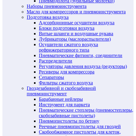
Пневмодолота (зубильные молотки)
Наборы пневмоинструмента
Масло для компрессоров и пневмоинструмента
Подготовка воздуха
Адсорбционные осушители воздуха
Блоки подготовки воздуха
Витые шланги и воздушные рукава
Лубрикаторы (маслораспылители)
Осушители сжатого воздуха
рефрижераторного типа
Пневматические фитинги, соединители
Распределители
Регуляторы давления воздуха (редукторы)
Ресиверы для компрессора
Сепараторы
Фильтры сжатого воздуха
Гвоздезабивной и скобозабивной
пневмоинструмент
Барабанные нейлеры
Инструмент для паркета
Пневматические степлеры (пневмостеплеры,
скобозабивные пистолеты)
Пневмопистолеты по бетону
Реечные пневмопистолеты для гвоздей
Скобообжимное пистолеты для клеток,