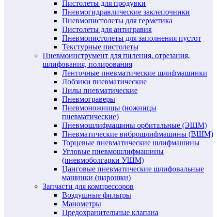
Пистолеты для продувки
Пневмогидравлические заклепочники
Пневмопистолеты для герметика
Пистолеты для антигравия
Пневмопистолеты для заполнения пустот
Текстурные пистолеты
Пневмоинструмент для пиления, отрезания,
шлифования, полирования
Ленточные пневматические шлифмашинки
Лобзики пневматические
Пилы пневматические
Пневмограверы
Пневмоножницы (ножницы
пневматические)
Пневмошлифмашины орбитальные (ЭШМ)
Пневматические виброшлифмашины (ВШМ)
Торцевые пневматические шлифмашины
Угловые пневмошлифмашины
(пневмоболгарки УШМ)
Цанговые пневматические шлифовальные
машинки (шарошки)
Запчасти для компрессоров
Воздушные фильтры
Манометры
Предохранительные клапана