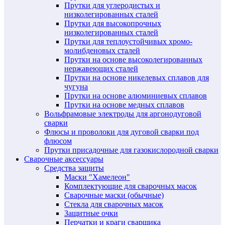
Прутки для углеродистых и
низколегированных сталей
Прутки для высокопрочных
низколегированных сталей
Прутки для теплоустойчивых хромо-
молибденовых сталей
Прутки на основе высоколегированных
нержавеющих сталей
Прутки на основе никелевых сплавов для
чугуна
Прутки на основе алюминиевых сплавов
Прутки на основе медных сплавов
Вольфрамовые электроды для аргонодуговой
сварки
Флюсы и проволоки для дуговой сварки под
флюсом
Прутки присадочные для газокислородной сварки
Сварочные аксессуары
Средства защиты
Маски "Хамелеон"
Комплектующие для сварочных масок
Сварочные маски (обычные)
Стекла для сварочных масок
Защитные очки
Перчатки и краги сварщика