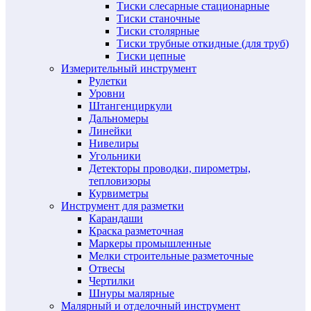
Тиски слесарные стационарные
Тиски станочные
Тиски столярные
Тиски трубные откидные (для труб)
Тиски цепные
Измерительный инструмент
Рулетки
Уровни
Штангенциркули
Дальномеры
Линейки
Нивелиры
Угольники
Детекторы проводки, пирометры,
тепловизоры
Курвиметры
Инструмент для разметки
Карандаши
Краска разметочная
Маркеры промышленные
Мелки строительные разметочные
Отвесы
Чертилки
Шнуры малярные
Малярный и отделочный инструмент