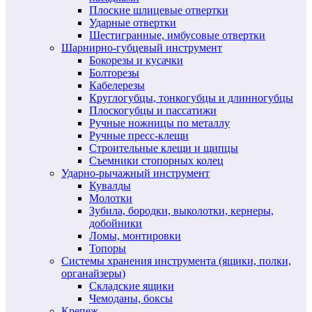
Плоские шлицевые отвертки
Ударные отвертки
Шестигранные, имбусовые отвертки
Шарнирно-губцевый инструмент
Бокорезы и кусачки
Болторезы
Кабелерезы
Круглогубцы, тонкогубцы и длинногубцы
Плоскогубцы и пассатижи
Ручные ножницы по металлу
Ручные пресс-клещи
Строительные клещи и щипцы
Съемники стопорных колец
Ударно-рычажный инструмент
Кувалды
Молотки
Зубила, бородки, выколотки, кернеры,
добойники
Ломы, монтировки
Топоры
Системы хранения инструмента (ящики, полки,
органайзеры)
Складские ящики
Чемоданы, боксы
Крепеж