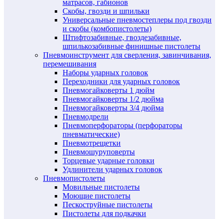
матрасов, габионов
Скобы, гвозди и шпильки
Универсальные пневмостеплеры под гвозди
и скобы (комбопистолеты)
Штифтозабивные, гвоздезабивные,
шпилькозабивные финишные пистолеты
Пневмоинструмент для сверления, завинчивания,
перемешивания
Наборы ударных головок
Переходники для ударных головок
Пневмогайковерты 1 дюйм
Пневмогайковерты 1/2 дюйма
Пневмогайковерты 3/4 дюйма
Пневмодрели
Пневмоперфораторы (перфораторы
пневматические)
Пневмотрещетки
Пневмошуруповерты
Торцевые ударные головки
Удлинители ударных головок
Пневмопистолеты
Мовильные пистолеты
Моющие пистолеты
Пескоструйные пистолеты
Пистолеты для подкачки