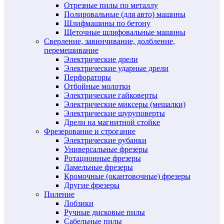
Отрезные пилы по металлу
Полировальные (для авто) машины
Шлифмашины по бетону
Щеточные шлифовальные машины
Сверление, завинчивание, долбление,
перемешивание
Электрические дрели
Электрические ударные дрели
Перфораторы
Отбойные молотки
Электрические гайковерты
Электрические миксеры (мешалки)
Электрические шуруповерты
Дрели на магнитной стойке
Фрезерование и строгание
Электрические рубанки
Универсальные фрезеры
Ротационные фрезеры
Ламельные фрезеры
Кромочные (окантовочные) фрезеры
Другие фрезеры
Пиление
Лобзики
Ручные дисковые пилы
Сабельные пилы