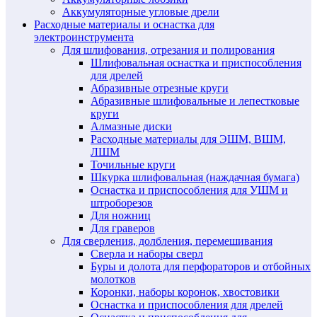
Аккумуляторные угловые дрели
Расходные материалы и оснастка для
электроинструмента
Для шлифования, отрезания и полирования
Шлифовальная оснастка и приспособления
для дрелей
Абразивные отрезные круги
Абразивные шлифовальные и лепестковые
круги
Алмазные диски
Расходные материалы для ЭШМ, ВШМ,
ЛШМ
Точильные круги
Шкурка шлифовальная (наждачная бумага)
Оснастка и приспособления для УШМ и
штроборезов
Для ножниц
Для граверов
Для сверления, долбления, перемешивания
Сверла и наборы сверл
Буры и долота для перфораторов и отбойных
молотков
Коронки, наборы коронок, хвостовики
Оснастка и приспособления для дрелей