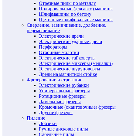
Отрезные пилы по металлу
Полировальные (для авто) машины
Шлифмашины по бетону
Щеточные шлифовальные машины
Сверление, завинчивание, долбление,
перемешивание
Электрические дрели
Электрические ударные дрели
Перфораторы
Отбойные молотки
Электрические гайковерты
Электрические миксеры (мешалки)
Электрические шуруповерты
Дрели на магнитной стойке
Фрезерование и строгание
Электрические рубанки
Универсальные фрезеры
Ротационные фрезеры
Ламельные фрезеры
Кромочные (окантовочные) фрезеры
Другие фрезеры
Пиление
Лобзики
Ручные дисковые пилы
Сабельные пилы