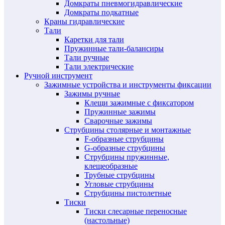
Домкраты пневмогидравлические
Домкраты подкатные
Краны гидравлические
Тали
Каретки для тали
Пружинные тали-балансиры
Тали ручные
Тали электрические
Ручной инструмент
Зажимные устройства и инструменты фиксации
Зажимы ручные
Клещи зажимные с фиксатором
Пружинные зажимы
Сварочные зажимы
Струбцины столярные и монтажные
F-образные струбцины
G-образные струбцины
Струбцины пружинные,
клещеобразные
Трубные струбцины
Угловые струбцины
Струбцины пистолетные
Тиски
Тиски слесарные переносные
(настольные)