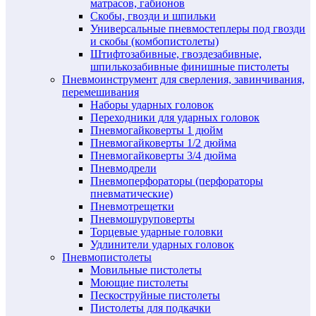
матрасов, габионов
Скобы, гвозди и шпильки
Универсальные пневмостеплеры под гвозди
и скобы (комбопистолеты)
Штифтозабивные, гвоздезабивные,
шпилькозабивные финишные пистолеты
Пневмоинструмент для сверления, завинчивания,
перемешивания
Наборы ударных головок
Переходники для ударных головок
Пневмогайковерты 1 дюйм
Пневмогайковерты 1/2 дюйма
Пневмогайковерты 3/4 дюйма
Пневмодрели
Пневмоперфораторы (перфораторы
пневматические)
Пневмотрещетки
Пневмошуруповерты
Торцевые ударные головки
Удлинители ударных головок
Пневмопистолеты
Мовильные пистолеты
Моющие пистолеты
Пескоструйные пистолеты
Пистолеты для подкачки