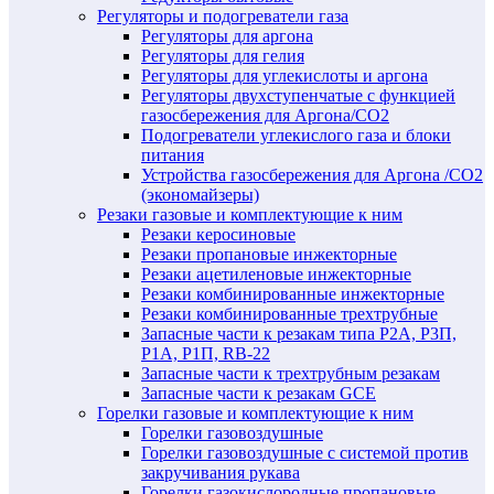
Регуляторы и подогреватели газа
Регуляторы для аргона
Регуляторы для гелия
Регуляторы для углекислоты и аргона
Регуляторы двухступенчатые c функцией
газосбережения для Аргона/СО2
Подогреватели углекислого газа и блоки
питания
Устройства газосбережения для Аргона /СО2
(экономайзеры)
Резаки газовые и комплектующие к ним
Резаки керосиновые
Резаки пропановые инжекторные
Резаки ацетиленовые инжекторные
Резаки комбинированные инжекторные
Резаки комбинированные трехтрубные
Запасные части к резакам типа Р2А, Р3П,
Р1А, Р1П, RB-22
Запасные части к трехтрубным резакам
Запасные части к резакам GCE
Горелки газовые и комплектующие к ним
Горелки газовоздушные
Горелки газовоздушные с системой против
закручивания рукава
Горелки газокислородные пропановые