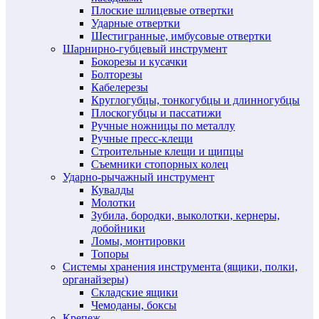
Плоские шлицевые отвертки
Ударные отвертки
Шестигранные, имбусовые отвертки
Шарнирно-губцевый инструмент
Бокорезы и кусачки
Болторезы
Кабелерезы
Круглогубцы, тонкогубцы и длинногубцы
Плоскогубцы и пассатижи
Ручные ножницы по металлу
Ручные пресс-клещи
Строительные клещи и щипцы
Съемники стопорных колец
Ударно-рычажный инструмент
Кувалды
Молотки
Зубила, бородки, выколотки, кернеры,
добойники
Ломы, монтировки
Топоры
Системы хранения инструмента (ящики, полки,
органайзеры)
Складские ящики
Чемоданы, боксы
Крепеж