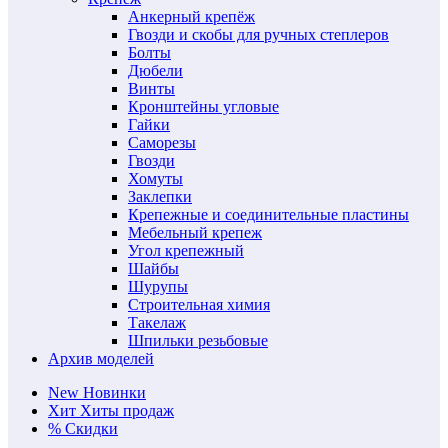
Анкерный крепёж
Гвозди и скобы для ручных степлеров
Болты
Дюбели
Винты
Кронштейны угловые
Гайки
Саморезы
Гвозди
Хомуты
Заклепки
Крепежные и соединительные пластины
Мебельный крепеж
Угол крепежный
Шайбы
Шурупы
Строительная химия
Такелаж
Шпильки резьбовые
Архив моделей
New
Новинки
Хит
Хиты продаж
%
Скидки