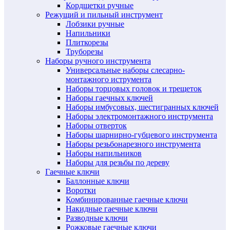
Кордщетки ручные
Режущий и пильный инструмент
Лобзики ручные
Напильники
Плиткорезы
Труборезы
Наборы ручного инструмента
Универсальные наборы слесарно-
монтажного иструмента
Наборы торцовых головок и трещеток
Наборы гаечных ключей
Наборы имбусовых, шестигранных ключей
Наборы электромонтажного инструмента
Наборы отверток
Наборы шарнирно-губцевого инструмента
Наборы резьбонарезного инструмента
Наборы напильников
Наборы для резьбы по дереву
Гаечные ключи
Баллонные ключи
Воротки
Комбинированные гаечные ключи
Накидные гаечные ключи
Разводные ключи
Рожковые гаечные ключи