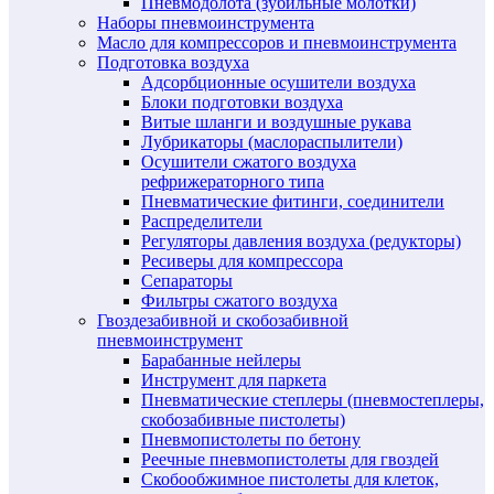
Пневмодолота (зубильные молотки)
Наборы пневмоинструмента
Масло для компрессоров и пневмоинструмента
Подготовка воздуха
Адсорбционные осушители воздуха
Блоки подготовки воздуха
Витые шланги и воздушные рукава
Лубрикаторы (маслораспылители)
Осушители сжатого воздуха
рефрижераторного типа
Пневматические фитинги, соединители
Распределители
Регуляторы давления воздуха (редукторы)
Ресиверы для компрессора
Сепараторы
Фильтры сжатого воздуха
Гвоздезабивной и скобозабивной
пневмоинструмент
Барабанные нейлеры
Инструмент для паркета
Пневматические степлеры (пневмостеплеры,
скобозабивные пистолеты)
Пневмопистолеты по бетону
Реечные пневмопистолеты для гвоздей
Скобообжимное пистолеты для клеток,