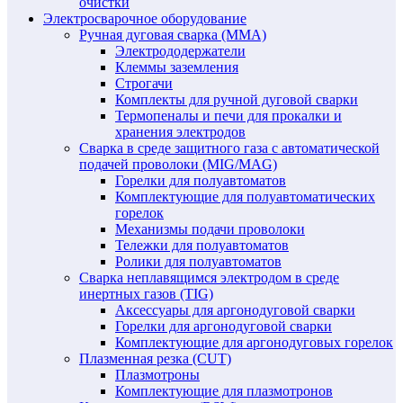
очистки
Электросварочное оборудование
Ручная дуговая сварка (MMA)
Электрододержатели
Клеммы заземления
Строгачи
Комплекты для ручной дуговой сварки
Термопеналы и печи для прокалки и
хранения электродов
Сварка в среде защитного газа с автоматической
подачей проволоки (MIG/MAG)
Горелки для полуавтоматов
Комплектующие для полуавтоматических
горелок
Механизмы подачи проволоки
Тележки для полуавтоматов
Ролики для полуавтоматов
Сварка неплавящимся электродом в среде
инертных газов (TIG)
Аксессуары для аргонодуговой сварки
Горелки для аргонодуговой сварки
Комплектующие для аргонодуговых горелок
Плазменная резка (CUT)
Плазмотроны
Комплектующие для плазмотронов