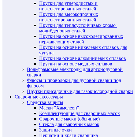
Прутки для углеродистых и
низколегированных сталей
Прутки для высокопрочных
низколегированных сталей
Прутки для теплоустойчивых хромо-
молибденовых сталей
Прутки на основе высоколегированных
нержавеющих сталей
Прутки на основе никелевых сплавов для
чугуна
Прутки на основе алюминиевых сплавов
Прутки на основе медных сплавов
Вольфрамовые электроды для аргонодуговой
сварки
Флюсы и проволоки для дуговой сварки под
флюсом
Прутки присадочные для газокислородной сварки
Сварочные аксессуары
Средства защиты
Маски "Хамелеон"
Комплектующие для сварочных масок
Сварочные маски (обычные)
Стекла для сварочных масок
Защитные очки
Перчатки и краги сварщика