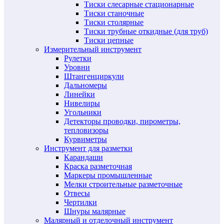
Тиски слесарные стационарные
Тиски станочные
Тиски столярные
Тиски трубные откидные (для труб)
Тиски цепные
Измерительный инструмент
Рулетки
Уровни
Штангенциркули
Дальномеры
Линейки
Нивелиры
Угольники
Детекторы проводки, пирометры,
тепловизоры
Курвиметры
Инструмент для разметки
Карандаши
Краска разметочная
Маркеры промышленные
Мелки строительные разметочные
Отвесы
Чертилки
Шнуры малярные
Малярный и отделочный инструмент