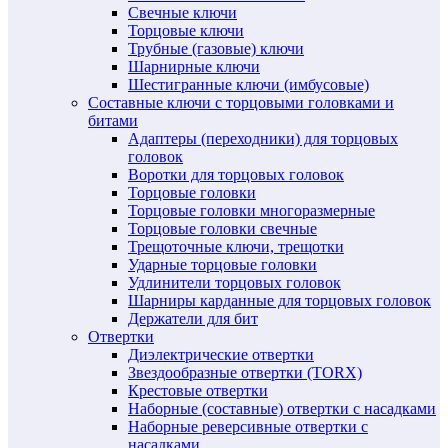
Свечные ключи
Торцовые ключи
Трубные (газовые) ключи
Шарнирные ключи
Шестигранные ключи (имбусовые)
Составные ключи с торцовыми головками и
битами
Адаптеры (переходники) для торцовых
головок
Воротки для торцовых головок
Торцовые головки
Торцовые головки многоразмерные
Торцовые головки свечные
Трещоточные ключи, трещотки
Ударные торцовые головки
Удлинители торцовых головок
Шарниры карданные для торцовых головок
Держатели для бит
Отвертки
Диэлектрические отвертки
Звездообразные отвертки (TORX)
Крестовые отвертки
Наборные (составные) отвертки с насадками
Наборные реверсивные отвертки с
насадками