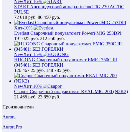
New
Хит
-16%
START Аргонодуговой аппарат technoTIG 230 AC/DC
PULSE
72 618
руб.
86 450 руб.
Хит
-10%
Everlast Сварочный полуавтомат Poweri-MIG 253DPI
191 025
руб.
212 250 руб.
New
Хит
-15%
HUGONG Сварочный полуавтомат EMIG 350C III
(045481) БЕЗ ГОРЕЛКИ
126 467.25
руб.
148 785 руб.
New
Хит
-10%
Сварог Сварочный полуавтомат REAL MIG 200 (N2K2)
21 465
руб.
23 850 руб.
Производители
Aurora
AuroraPro