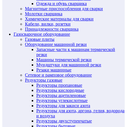
Одежда и обувь сварщика
Магнитные приспособления для сварки
Молотки сварщика
Химические материалы для сварки
Кабели, вилки, розетки
Принадлежности сварщика
Газосварочное оборудование
Газовые плиты
Оборудование машинной резки
Запасные части к машинам термической
резки
Машины термической резки
Мундштуки для машинной резки
Резаки машинные
Сетевое и рамповое оборудование
Редукторы газовые
Редукторы пропановые
Редукторы кислородные
Редукторы ацетиленовые
Редукторы углекислотные
Редукторы для закиси азота
Редукторы для азота, аргона, гелия, водорода
и воздуха
Редукторы двухступенчатые
Редукторы бытовые