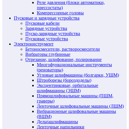
Реле давления (блоки автоматики,
прессостаты)
Компрессорные головы
Пусковые и зарядные устройства
Пусковые кабели
Зарядные устройства
Пуско-зарядные устройства
Пусковые устройства
Электроинструмент
Бетоносмесители, растворосмесители
Вибраторы глубинные
Отрезание, шлифование, полирование
Многофункциональные инструменты
(реноваторы)
Угловые шлифмашины (болгарки, УШМ)
Штроборезы (бороздоделы)
Эксцентриковые, орбитальные
шлифмашины (ЭШМ)
Прямошлифовальные машины (ПШМ,
граверы)
Ленточные шлифовальные машины (ЛШМ)
Вибрационные шлифовальные машины
(ВШМ)
Дельташлифмашины
Ленточные напильники