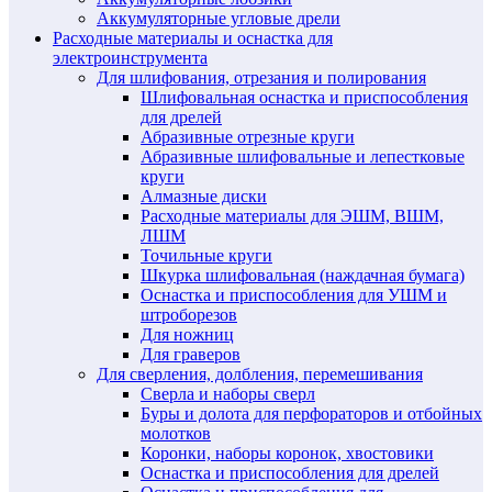
Аккумуляторные угловые дрели
Расходные материалы и оснастка для
электроинструмента
Для шлифования, отрезания и полирования
Шлифовальная оснастка и приспособления
для дрелей
Абразивные отрезные круги
Абразивные шлифовальные и лепестковые
круги
Алмазные диски
Расходные материалы для ЭШМ, ВШМ,
ЛШМ
Точильные круги
Шкурка шлифовальная (наждачная бумага)
Оснастка и приспособления для УШМ и
штроборезов
Для ножниц
Для граверов
Для сверления, долбления, перемешивания
Сверла и наборы сверл
Буры и долота для перфораторов и отбойных
молотков
Коронки, наборы коронок, хвостовики
Оснастка и приспособления для дрелей