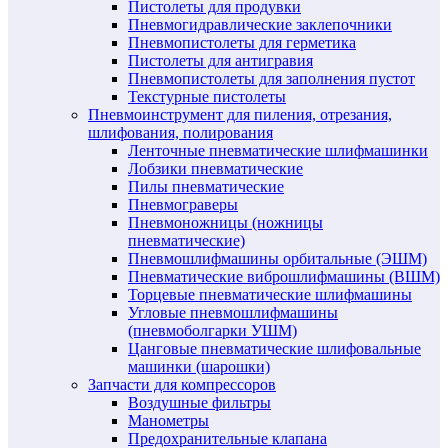
Пистолеты для продувки
Пневмогидравлические заклепочники
Пневмопистолеты для герметика
Пистолеты для антигравия
Пневмопистолеты для заполнения пустот
Текстурные пистолеты
Пневмоинструмент для пиления, отрезания,
шлифования, полирования
Ленточные пневматические шлифмашинки
Лобзики пневматические
Пилы пневматические
Пневмограверы
Пневмоножницы (ножницы
пневматические)
Пневмошлифмашины орбитальные (ЭШМ)
Пневматические виброшлифмашины (ВШМ)
Торцевые пневматические шлифмашины
Угловые пневмошлифмашины
(пневмоболгарки УШМ)
Цанговые пневматические шлифовальные
машинки (шарошки)
Запчасти для компрессоров
Воздушные фильтры
Манометры
Предохранительные клапана