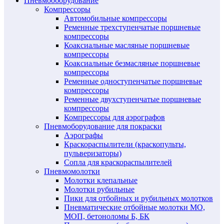
Пневмооборудование
Компрессоры
Автомобильные компрессоры
Ременные трехступенчатые поршневые
компрессоры
Коаксиальные масляные поршневые
компрессоры
Коаксиальные безмасляные поршневые
компрессоры
Ременные одноступенчатые поршневые
компрессоры
Ременные двухступенчатые поршневые
компрессоры
Компрессоры для аэрографов
Пневмоборудование для покраски
Аэрографы
Краскораспылители (краскопульты,
пульверизаторы)
Сопла для краскораспылителей
Пневмомолотки
Молотки клепальные
Молотки рубильные
Пики для отбойных и рубильных молотков
Пневматические отбойные молотки МО,
МОП, бетоноломы Б, БК