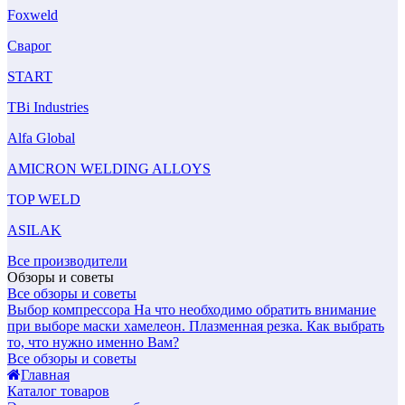
Foxweld
Сварог
START
TBi Industries
Alfa Global
AMICRON WELDING ALLOYS
TOP WELD
ASILAK
Все производители
Обзоры и советы
Все обзоры и советы
Выбор компрессора
На что необходимо обратить внимание
при выборе маски хамелеон.
Плазменная резка. Как выбрать
то, что нужно именно Вам?
Все обзоры и советы
Главная
Каталог товаров