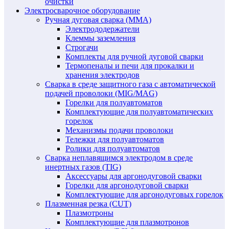
очистки
Электросварочное оборудование
Ручная дуговая сварка (MMA)
Электрододержатели
Клеммы заземления
Строгачи
Комплекты для ручной дуговой сварки
Термопеналы и печи для прокалки и
хранения электродов
Сварка в среде защитного газа с автоматической
подачей проволоки (MIG/MAG)
Горелки для полуавтоматов
Комплектующие для полуавтоматических
горелок
Механизмы подачи проволоки
Тележки для полуавтоматов
Ролики для полуавтоматов
Сварка неплавящимся электродом в среде
инертных газов (TIG)
Аксессуары для аргонодуговой сварки
Горелки для аргонодуговой сварки
Комплектующие для аргонодуговых горелок
Плазменная резка (CUT)
Плазмотроны
Комплектующие для плазмотронов