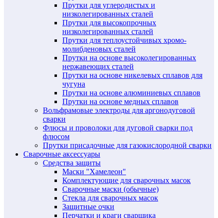
Прутки для углеродистых и
низколегированных сталей
Прутки для высокопрочных
низколегированных сталей
Прутки для теплоустойчивых хромо-
молибденовых сталей
Прутки на основе высоколегированных
нержавеющих сталей
Прутки на основе никелевых сплавов для
чугуна
Прутки на основе алюминиевых сплавов
Прутки на основе медных сплавов
Вольфрамовые электроды для аргонодуговой
сварки
Флюсы и проволоки для дуговой сварки под
флюсом
Прутки присадочные для газокислородной сварки
Сварочные аксессуары
Средства защиты
Маски "Хамелеон"
Комплектующие для сварочных масок
Сварочные маски (обычные)
Стекла для сварочных масок
Защитные очки
Перчатки и краги сварщика