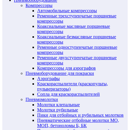
Пневмооборудование
Компрессоры
Автомобильные компрессоры
Ременные трехступенчатые поршневые
компрессоры
Коаксиальные масляные поршневые
компрессоры
Коаксиальные безмасляные поршневые
компрессоры
Ременные одноступенчатые поршневые
компрессоры
Ременные двухступенчатые поршневые
компрессоры
Компрессоры для аэрографов
Пневмоборудование для покраски
Аэрографы
Краскораспылители (краскопульты,
пульверизаторы)
Сопла для краскораспылителей
Пневмомолотки
Молотки клепальные
Молотки рубильные
Пики для отбойных и рубильных молотков
Пневматические отбойные молотки МО,
МОП, бетоноломы Б, БК