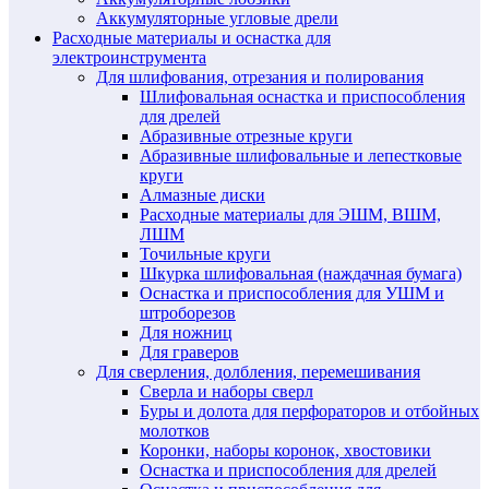
Аккумуляторные угловые дрели
Расходные материалы и оснастка для
электроинструмента
Для шлифования, отрезания и полирования
Шлифовальная оснастка и приспособления
для дрелей
Абразивные отрезные круги
Абразивные шлифовальные и лепестковые
круги
Алмазные диски
Расходные материалы для ЭШМ, ВШМ,
ЛШМ
Точильные круги
Шкурка шлифовальная (наждачная бумага)
Оснастка и приспособления для УШМ и
штроборезов
Для ножниц
Для граверов
Для сверления, долбления, перемешивания
Сверла и наборы сверл
Буры и долота для перфораторов и отбойных
молотков
Коронки, наборы коронок, хвостовики
Оснастка и приспособления для дрелей