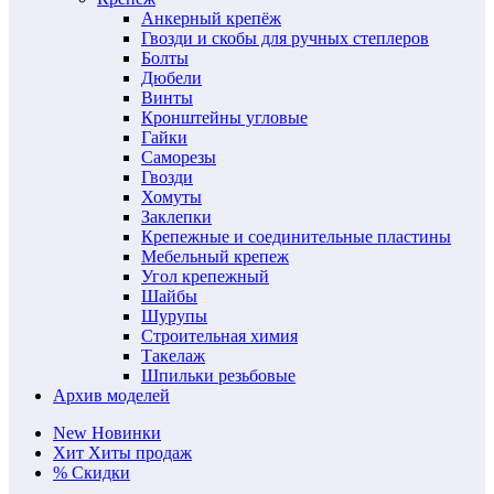
Анкерный крепёж
Гвозди и скобы для ручных степлеров
Болты
Дюбели
Винты
Кронштейны угловые
Гайки
Саморезы
Гвозди
Хомуты
Заклепки
Крепежные и соединительные пластины
Мебельный крепеж
Угол крепежный
Шайбы
Шурупы
Строительная химия
Такелаж
Шпильки резьбовые
Архив моделей
New
Новинки
Хит
Хиты продаж
%
Скидки