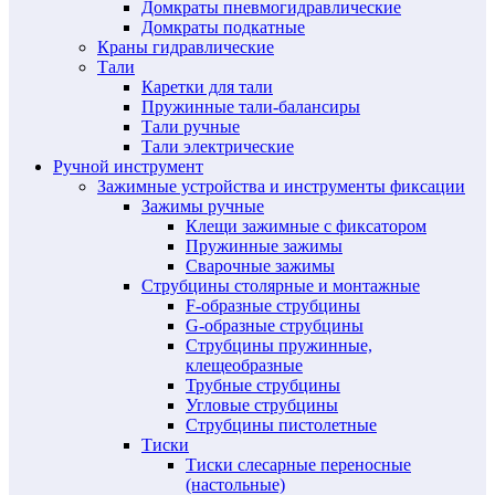
Домкраты пневмогидравлические
Домкраты подкатные
Краны гидравлические
Тали
Каретки для тали
Пружинные тали-балансиры
Тали ручные
Тали электрические
Ручной инструмент
Зажимные устройства и инструменты фиксации
Зажимы ручные
Клещи зажимные с фиксатором
Пружинные зажимы
Сварочные зажимы
Струбцины столярные и монтажные
F-образные струбцины
G-образные струбцины
Струбцины пружинные,
клещеобразные
Трубные струбцины
Угловые струбцины
Струбцины пистолетные
Тиски
Тиски слесарные переносные
(настольные)