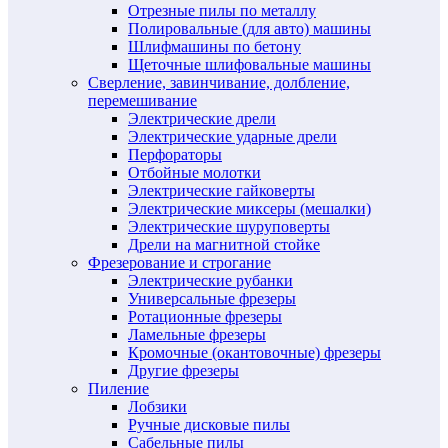
Отрезные пилы по металлу
Полировальные (для авто) машины
Шлифмашины по бетону
Щеточные шлифовальные машины
Сверление, завинчивание, долбление,
перемешивание
Электрические дрели
Электрические ударные дрели
Перфораторы
Отбойные молотки
Электрические гайковерты
Электрические миксеры (мешалки)
Электрические шуруповерты
Дрели на магнитной стойке
Фрезерование и строгание
Электрические рубанки
Универсальные фрезеры
Ротационные фрезеры
Ламельные фрезеры
Кромочные (окантовочные) фрезеры
Другие фрезеры
Пиление
Лобзики
Ручные дисковые пилы
Сабельные пилы