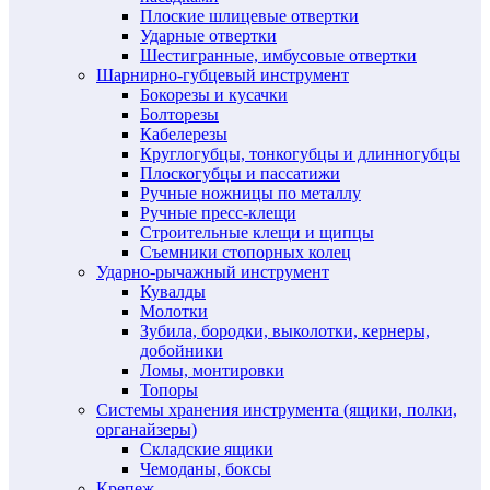
Плоские шлицевые отвертки
Ударные отвертки
Шестигранные, имбусовые отвертки
Шарнирно-губцевый инструмент
Бокорезы и кусачки
Болторезы
Кабелерезы
Круглогубцы, тонкогубцы и длинногубцы
Плоскогубцы и пассатижи
Ручные ножницы по металлу
Ручные пресс-клещи
Строительные клещи и щипцы
Съемники стопорных колец
Ударно-рычажный инструмент
Кувалды
Молотки
Зубила, бородки, выколотки, кернеры,
добойники
Ломы, монтировки
Топоры
Системы хранения инструмента (ящики, полки,
органайзеры)
Складские ящики
Чемоданы, боксы
Крепеж