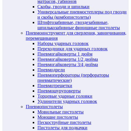
матрасов, габионов
Скобы, гвозди и шпильки
Универсальные пневмостеплеры под гвозди
и скобы (комбопистолеты)
Штифтозабивные, гвоздезабивные,
шпилькозабивные финишные пистолеты
Пневмоинструмент для сверления, завинчивания,
перемешивания
Наборы ударных головок
Переходники для ударных головок
Пневмогайковерты 1 дюйм
Пневмогайковерты 1/2 дюйма
Пневмогайковерты 3/4 дюйма
Пневмодрели
Пневмоперфораторы (перфораторы
пневматические)
Пневмотрещетки
Пневмошуруповерты
Торцевые ударные головки
Удлинители ударных головок
Пневмопистолеты
Мовильные пистолеты
Моющие пистолеты
Пескоструйные пистолеты
Пистолеты для подкачки