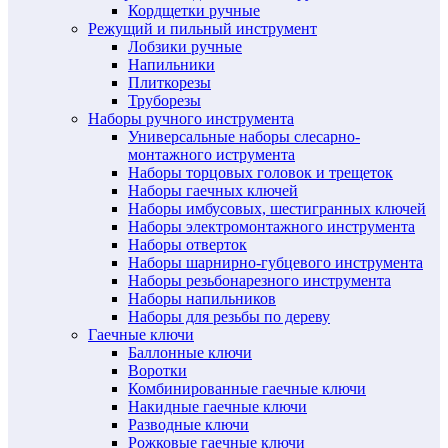
Кордщетки ручные
Режущий и пильный инструмент
Лобзики ручные
Напильники
Плиткорезы
Труборезы
Наборы ручного инструмента
Универсальные наборы слесарно-
монтажного иструмента
Наборы торцовых головок и трещеток
Наборы гаечных ключей
Наборы имбусовых, шестигранных ключей
Наборы электромонтажного инструмента
Наборы отверток
Наборы шарнирно-губцевого инструмента
Наборы резьбонарезного инструмента
Наборы напильников
Наборы для резьбы по дереву
Гаечные ключи
Баллонные ключи
Воротки
Комбинированные гаечные ключи
Накидные гаечные ключи
Разводные ключи
Рожковые гаечные ключи