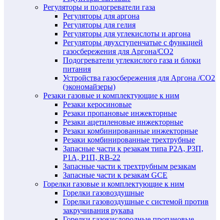
Регуляторы и подогреватели газа
Регуляторы для аргона
Регуляторы для гелия
Регуляторы для углекислоты и аргона
Регуляторы двухступенчатые c функцией
газосбережения для Аргона/СО2
Подогреватели углекислого газа и блоки
питания
Устройства газосбережения для Аргона /СО2
(экономайзеры)
Резаки газовые и комплектующие к ним
Резаки керосиновые
Резаки пропановые инжекторные
Резаки ацетиленовые инжекторные
Резаки комбинированные инжекторные
Резаки комбинированные трехтрубные
Запасные части к резакам типа Р2А, Р3П,
Р1А, Р1П, RB-22
Запасные части к трехтрубным резакам
Запасные части к резакам GCE
Горелки газовые и комплектующие к ним
Горелки газовоздушные
Горелки газовоздушные с системой против
закручивания рукава
Горелки газокислородные пропановые