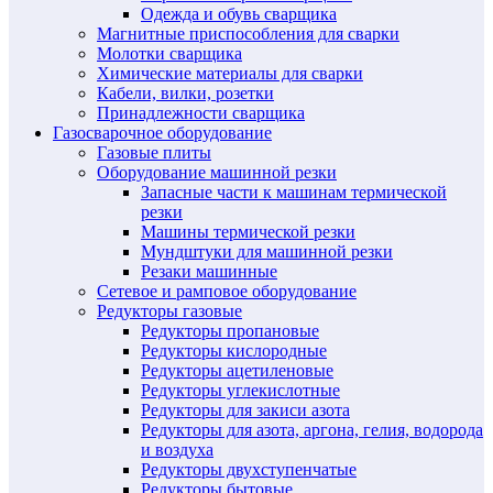
Одежда и обувь сварщика
Магнитные приспособления для сварки
Молотки сварщика
Химические материалы для сварки
Кабели, вилки, розетки
Принадлежности сварщика
Газосварочное оборудование
Газовые плиты
Оборудование машинной резки
Запасные части к машинам термической
резки
Машины термической резки
Мундштуки для машинной резки
Резаки машинные
Сетевое и рамповое оборудование
Редукторы газовые
Редукторы пропановые
Редукторы кислородные
Редукторы ацетиленовые
Редукторы углекислотные
Редукторы для закиси азота
Редукторы для азота, аргона, гелия, водорода
и воздуха
Редукторы двухступенчатые
Редукторы бытовые