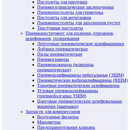
Пистолеты для продувки
Пневмогидравлические заклепочники
Пневмопистолеты для герметика
Пистолеты для антигравия
Пневмопистолеты для заполнения пустот
Текстурные пистолеты
Пневмоинструмент для пиления, отрезания,
шлифования, полирования
Ленточные пневматические шлифмашинки
Лобзики пневматические
Пилы пневматические
Пневмограверы
Пневмоножницы (ножницы
пневматические)
Пневмошлифмашины орбитальные (ЭШМ)
Пневматические виброшлифмашины (ВШМ)
Торцевые пневматические шлифмашины
Угловые пневмошлифмашины
(пневмоболгарки УШМ)
Цанговые пневматические шлифовальные
машинки (шарошки)
Запчасти для компрессоров
Воздушные фильтры
Манометры
Предохранительные клапана