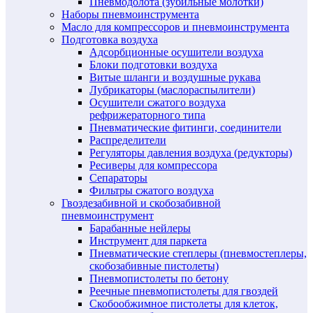
Пневмодолота (зубильные молотки)
Наборы пневмоинструмента
Масло для компрессоров и пневмоинструмента
Подготовка воздуха
Адсорбционные осушители воздуха
Блоки подготовки воздуха
Витые шланги и воздушные рукава
Лубрикаторы (маслораспылители)
Осушители сжатого воздуха
рефрижераторного типа
Пневматические фитинги, соединители
Распределители
Регуляторы давления воздуха (редукторы)
Ресиверы для компрессора
Сепараторы
Фильтры сжатого воздуха
Гвоздезабивной и скобозабивной
пневмоинструмент
Барабанные нейлеры
Инструмент для паркета
Пневматические степлеры (пневмостеплеры,
скобозабивные пистолеты)
Пневмопистолеты по бетону
Реечные пневмопистолеты для гвоздей
Скобообжимное пистолеты для клеток,