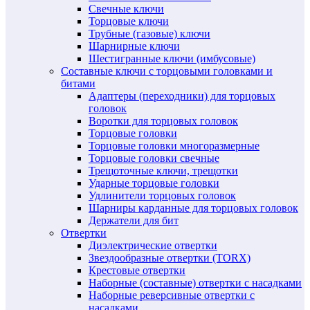
Свечные ключи
Торцовые ключи
Трубные (газовые) ключи
Шарнирные ключи
Шестигранные ключи (имбусовые)
Составные ключи с торцовыми головками и
битами
Адаптеры (переходники) для торцовых
головок
Воротки для торцовых головок
Торцовые головки
Торцовые головки многоразмерные
Торцовые головки свечные
Трещоточные ключи, трещотки
Ударные торцовые головки
Удлинители торцовых головок
Шарниры карданные для торцовых головок
Держатели для бит
Отвертки
Диэлектрические отвертки
Звездообразные отвертки (TORX)
Крестовые отвертки
Наборные (составные) отвертки с насадками
Наборные реверсивные отвертки с
насадками