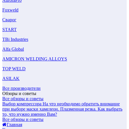
AuroraPro
Foxweld
Сварог
START
TBi Industries
Alfa Global
AMICRON WELDING ALLOYS
TOP WELD
ASILAK
Все производители
Обзоры и советы
Все обзоры и советы
Выбор компрессора
На что необходимо обратить внимание
при выборе маски хамелеон.
Плазменная резка. Как выбрать
то, что нужно именно Вам?
Все обзоры и советы
Главная