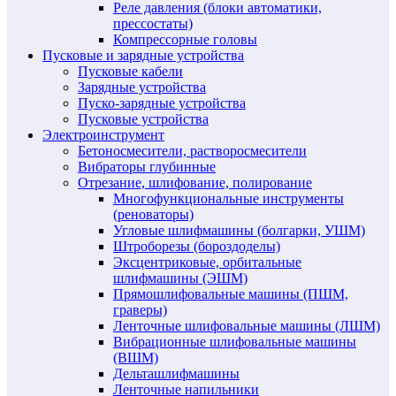
Реле давления (блоки автоматики,
прессостаты)
Компрессорные головы
Пусковые и зарядные устройства
Пусковые кабели
Зарядные устройства
Пуско-зарядные устройства
Пусковые устройства
Электроинструмент
Бетоносмесители, растворосмесители
Вибраторы глубинные
Отрезание, шлифование, полирование
Многофункциональные инструменты
(реноваторы)
Угловые шлифмашины (болгарки, УШМ)
Штроборезы (бороздоделы)
Эксцентриковые, орбитальные
шлифмашины (ЭШМ)
Прямошлифовальные машины (ПШМ,
граверы)
Ленточные шлифовальные машины (ЛШМ)
Вибрационные шлифовальные машины
(ВШМ)
Дельташлифмашины
Ленточные напильники