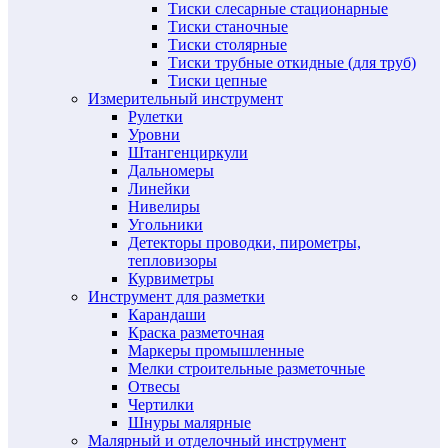
Тиски слесарные стационарные
Тиски станочные
Тиски столярные
Тиски трубные откидные (для труб)
Тиски цепные
Измерительный инструмент
Рулетки
Уровни
Штангенциркули
Дальномеры
Линейки
Нивелиры
Угольники
Детекторы проводки, пирометры,
тепловизоры
Курвиметры
Инструмент для разметки
Карандаши
Краска разметочная
Маркеры промышленные
Мелки строительные разметочные
Отвесы
Чертилки
Шнуры малярные
Малярный и отделочный инструмент