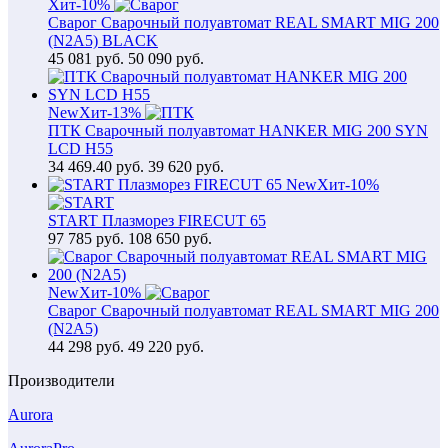
Хит
-10%
Сварог Сварочный полуавтомат REAL SMART MIG 200
(N2A5) BLACK
45 081
руб.
50 090 руб.
New
Хит
-13%
ПТК Сварочный полуавтомат HANKER MIG 200 SYN
LCD H55
34 469.40
руб.
39 620 руб.
New
Хит
-10%
START Плазморез FIRECUT 65
97 785
руб.
108 650 руб.
New
Хит
-10%
Сварог Сварочный полуавтомат REAL SMART MIG 200
(N2A5)
44 298
руб.
49 220 руб.
Производители
Aurora