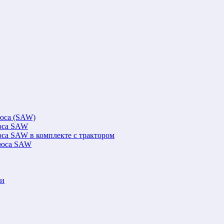
люса (SAW)
люса SAW
юса SAW в комплекте с трактором
флюса SAW
ки