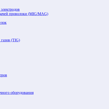
 электродов
подачей проволоки (MIG/MAG)
елок
газов (TIG)
еров
очного оборудования