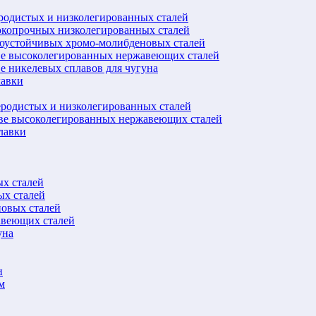
еродистых и низколегированных сталей
окопрочных низколегированных сталей
лоустойчивых хромо-молибденовых сталей
ве высоколегированных нержавеющих сталей
е никелевых сплавов для чугуна
лавки
еродистых и низколегированных сталей
ове высоколегированных нержавеющих сталей
лавки
ых сталей
ых сталей
новых сталей
авеющих сталей
уна
и
м