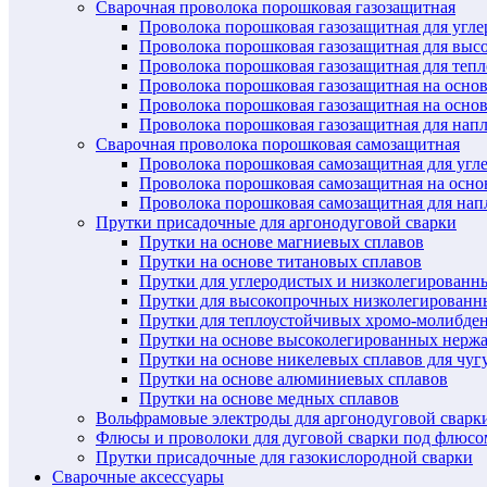
Сварочная проволока порошковая газозащитная
Проволока порошковая газозащитная для угл
Проволока порошковая газозащитная для выс
Проволока порошковая газозащитная для теп
Проволока порошковая газозащитная на осно
Проволока порошковая газозащитная на основ
Проволока порошковая газозащитная для нап
Сварочная проволока порошковая самозащитная
Проволока порошковая самозащитная для угл
Проволока порошковая самозащитная на осн
Проволока порошковая самозащитная для нап
Прутки присадочные для аргонодуговой сварки
Прутки на основе магниевых сплавов
Прутки на основе титановых сплавов
Прутки для углеродистых и низколегированн
Прутки для высокопрочных низколегированн
Прутки для теплоустойчивых хромо-молибде
Прутки на основе высоколегированных нерж
Прутки на основе никелевых сплавов для чуг
Прутки на основе алюминиевых сплавов
Прутки на основе медных сплавов
Вольфрамовые электроды для аргонодуговой сварк
Флюсы и проволоки для дуговой сварки под флюсо
Прутки присадочные для газокислородной сварки
Сварочные аксессуары