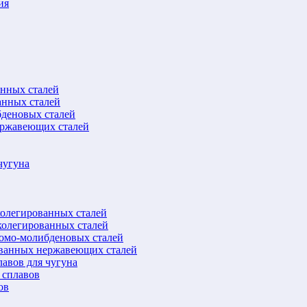
ия
анных сталей
анных сталей
бденовых сталей
ержавеющих сталей
чугуна
колегированных сталей
колегированных сталей
ромо-молибденовых сталей
ованных нержавеющих сталей
авов для чугуна
 сплавов
ов