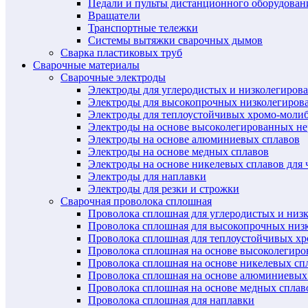
Педали и пульты дистанционного оборудован
Вращатели
Транспортные тележки
Системы вытяжки сварочных дымов
Сварка пластиковых труб
Сварочные материалы
Сварочные электроды
Электроды для углеродистых и низколегиров
Электроды для высокопрочных низколегиров
Электроды для теплоустойчивых хромо-моли
Электроды на основе высоколегированных н
Электроды на основе алюминиевых сплавов
Электроды на основе медных сплавов
Электроды на основе никелевых сплавов для 
Электроды для наплавки
Электроды для резки и строжки
Сварочная проволока сплошная
Проволока сплошная для углеродистых и низ
Проволока сплошная для высокопрочных низ
Проволока сплошная для теплоустойчивых х
Проволока сплошная на основе высоколегир
Проволока сплошная на основе никелевых спл
Проволока сплошная на основе алюминиевых
Проволока сплошная на основе медных сплав
Проволока сплошная для наплавки