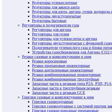
Редукторы углекислотные
Редукторы для закиси азота
Редукторы для азота, аргона, гелия, водорода 
Редукторы двухступенчатые
Редукторы бытовые
Регуляторы и подогреватели газа
Регуляторы для аргона
Регуляторы для гелия
Регуляторы для углекислоты и аргона
Регуляторы двухступенчатые c функцией газ
Подогреватели углекислого газа и блоки пита
Устройства газосбережения для Аргона /СО2 
Резаки газовые и комплектующие к ним
Резаки керосиновые
Резаки пропановые инжекторные
Резаки ацетиленовые инжекторные
Резаки комбинированные инжекторные
Резаки комбинированные трехтрубные
Запасные части к резакам типа Р2А, Р3П, Р1А
Запасные части к трехтрубным резакам
Запасные части к резакам GCE
Горелки газовые и комплектующие к ним
Горелки газовоздушные
Горелки газовоздушные с системой против за
Горелки газокислородные пропановые