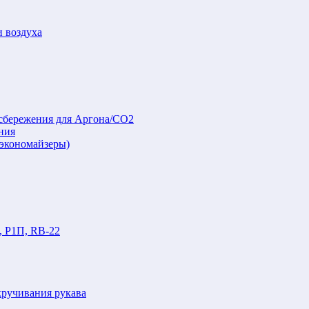
и воздуха
осбережения для Аргона/СО2
ния
(экономайзеры)
, Р1П, RB-22
кручивания рукава