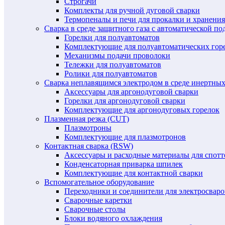
Строгачи
Комплекты для ручной дуговой сварки
Термопеналы и печи для прокалки и хранения
Сварка в среде защитного газа с автоматической 
Горелки для полуавтоматов
Комплектующие для полуавтоматических гор
Механизмы подачи проволоки
Тележки для полуавтоматов
Ролики для полуавтоматов
Сварка неплавящимся электродом в среде инертных 
Аксессуары для аргонодуговой сварки
Горелки для аргонодуговой сварки
Комплектующие для аргонодуговых горелок
Плазменная резка (CUT)
Плазмотроны
Комплектующие для плазмотронов
Контактная сварка (RSW)
Аксессуары и расходные материалы для спотт
Конденсаторная приварка шпилек
Комплектующие для контактной сварки
Вспомогательное оборудование
Переходники и соединители для электросвар
Сварочные каретки
Сварочные столы
Блоки водяного охлаждения