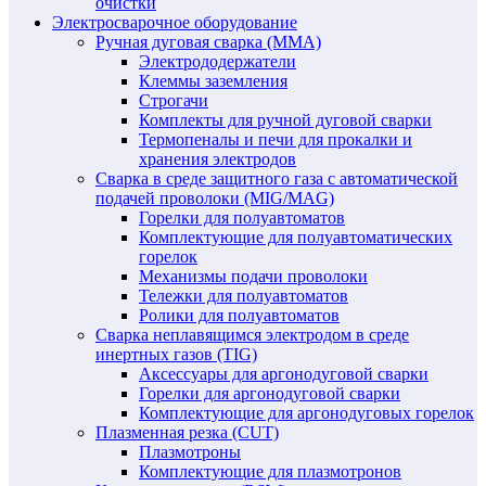
очистки
Электросварочное оборудование
Ручная дуговая сварка (MMA)
Электрододержатели
Клеммы заземления
Строгачи
Комплекты для ручной дуговой сварки
Термопеналы и печи для прокалки и
хранения электродов
Сварка в среде защитного газа с автоматической
подачей проволоки (MIG/MAG)
Горелки для полуавтоматов
Комплектующие для полуавтоматических
горелок
Механизмы подачи проволоки
Тележки для полуавтоматов
Ролики для полуавтоматов
Сварка неплавящимся электродом в среде
инертных газов (TIG)
Аксессуары для аргонодуговой сварки
Горелки для аргонодуговой сварки
Комплектующие для аргонодуговых горелок
Плазменная резка (CUT)
Плазмотроны
Комплектующие для плазмотронов