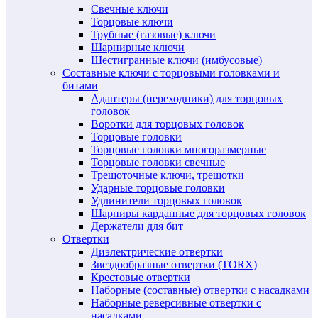
Свечные ключи
Торцовые ключи
Трубные (газовые) ключи
Шарнирные ключи
Шестигранные ключи (имбусовые)
Составные ключи с торцовыми головками и
битами
Адаптеры (переходники) для торцовых
головок
Воротки для торцовых головок
Торцовые головки
Торцовые головки многоразмерные
Торцовые головки свечные
Трещоточные ключи, трещотки
Ударные торцовые головки
Удлинители торцовых головок
Шарниры карданные для торцовых головок
Держатели для бит
Отвертки
Диэлектрические отвертки
Звездообразные отвертки (TORX)
Крестовые отвертки
Наборные (составные) отвертки с насадками
Наборные реверсивные отвертки с
насадками