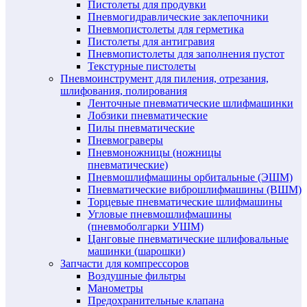
Пистолеты для продувки
Пневмогидравлические заклепочники
Пневмопистолеты для герметика
Пистолеты для антигравия
Пневмопистолеты для заполнения пустот
Текстурные пистолеты
Пневмоинструмент для пиления, отрезания,
шлифования, полирования
Ленточные пневматические шлифмашинки
Лобзики пневматические
Пилы пневматические
Пневмограверы
Пневмоножницы (ножницы
пневматические)
Пневмошлифмашины орбитальные (ЭШМ)
Пневматические виброшлифмашины (ВШМ)
Торцевые пневматические шлифмашины
Угловые пневмошлифмашины
(пневмоболгарки УШМ)
Цанговые пневматические шлифовальные
машинки (шарошки)
Запчасти для компрессоров
Воздушные фильтры
Манометры
Предохранительные клапана