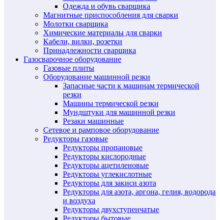
Одежда и обувь сварщика
Магнитные приспособления для сварки
Молотки сварщика
Химические материалы для сварки
Кабели, вилки, розетки
Принадлежности сварщика
Газосварочное оборудование
Газовые плиты
Оборудование машинной резки
Запасные части к машинам термической
резки
Машины термической резки
Мундштуки для машинной резки
Резаки машинные
Сетевое и рамповое оборудование
Редукторы газовые
Редукторы пропановые
Редукторы кислородные
Редукторы ацетиленовые
Редукторы углекислотные
Редукторы для закиси азота
Редукторы для азота, аргона, гелия, водорода
и воздуха
Редукторы двухступенчатые
Редукторы бытовые