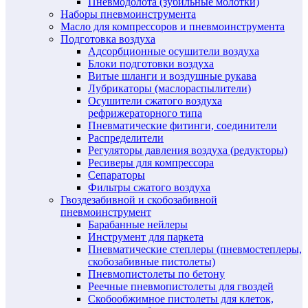
Пневмодолота (зубильные молотки)
Наборы пневмоинструмента
Масло для компрессоров и пневмоинструмента
Подготовка воздуха
Адсорбционные осушители воздуха
Блоки подготовки воздуха
Витые шланги и воздушные рукава
Лубрикаторы (маслораспылители)
Осушители сжатого воздуха
рефрижераторного типа
Пневматические фитинги, соединители
Распределители
Регуляторы давления воздуха (редукторы)
Ресиверы для компрессора
Сепараторы
Фильтры сжатого воздуха
Гвоздезабивной и скобозабивной
пневмоинструмент
Барабанные нейлеры
Инструмент для паркета
Пневматические степлеры (пневмостеплеры,
скобозабивные пистолеты)
Пневмопистолеты по бетону
Реечные пневмопистолеты для гвоздей
Скобообжимное пистолеты для клеток,