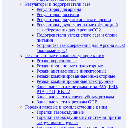
Регуляторы и подогреватели газа
Регуляторы для аргона
Регуляторы для гелия
Регуляторы для углекислоты и аргона
Регуляторы двухступенчатые c функцией
газосбережения для Аргона/СО2
Подогреватели углекислого газа и блоки
питания
Устройства газосбережения для Аргона /СО2
(экономайзеры)
Резаки газовые и комплектующие к ним
Резаки керосиновые
Резаки пропановые инжекторные
Резаки ацетиленовые инжекторные
Резаки комбинированные инжекторные
Резаки комбинированные трехтрубные
Запасные части к резакам типа Р2А, Р3П,
Р1А, Р1П, RB-22
Запасные части к трехтрубным резакам
Запасные части к резакам GCE
Горелки газовые и комплектующие к ним
Горелки газовоздушные
Горелки газовоздушные с системой против
закручивания рукава
Горелки газокислородные пропановые