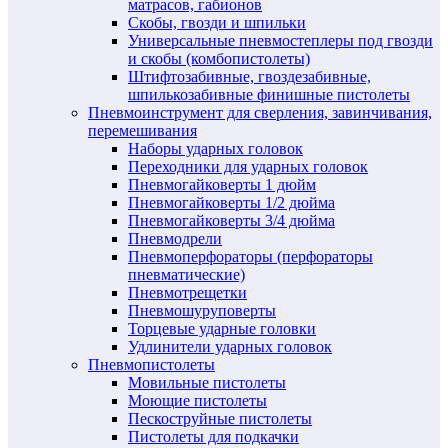
матрасов, габионов
Скобы, гвозди и шпильки
Универсальные пневмостеплеры под гвозди
и скобы (комбопистолеты)
Штифтозабивные, гвоздезабивные,
шпилькозабивные финишные пистолеты
Пневмоинструмент для сверления, завинчивания,
перемешивания
Наборы ударных головок
Переходники для ударных головок
Пневмогайковерты 1 дюйм
Пневмогайковерты 1/2 дюйма
Пневмогайковерты 3/4 дюйма
Пневмодрели
Пневмоперфораторы (перфораторы
пневматические)
Пневмотрещетки
Пневмошуруповерты
Торцевые ударные головки
Удлинители ударных головок
Пневмопистолеты
Мовильные пистолеты
Моющие пистолеты
Пескоструйные пистолеты
Пистолеты для подкачки