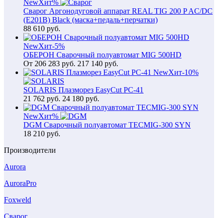
New
Хит
%
Сварог Аргонодуговой аппарат REAL TIG 200 P AC/DC
(E201B) Black (маска+педаль+перчатки)
88 610
руб.
New
Хит
-5%
ОБЕРОН Сварочный полуавтомат MIG 500HD
От
206 283
руб.
217 140 руб.
New
Хит
-10%
SOLARIS Плазморез EasyCut PC-41
21 762
руб.
24 180 руб.
New
Хит
%
DGM Сварочный полуавтомат TECMIG-300 SYN
18 210
руб.
Производители
Aurora
AuroraPro
Foxweld
Сварог