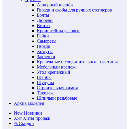
Анкерный крепёж
Гвозди и скобы для ручных степлеров
Болты
Дюбели
Винты
Кронштейны угловые
Гайки
Саморезы
Гвозди
Хомуты
Заклепки
Крепежные и соединительные пластины
Мебельный крепеж
Угол крепежный
Шайбы
Шурупы
Строительная химия
Такелаж
Шпильки резьбовые
Архив моделей
New
Новинки
Хит
Хиты продаж
%
Скидки