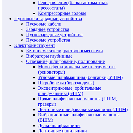
Реле давления (блоки автоматики,
прессостаты)
Компрессорные головы
Пусковые и зарядные устройства
Пусковые кабели
Зарядные устройства
Пуско-зарядные устройства
Пусковые устройства
Электроинструмент
Бетоносмесители, растворосмесители
Вибраторы глубинные
Отрезание, шлифование, полирование
Многофункциональные инструменты
(реноваторы)
Угловые шлифмашины (болгарки, УШМ)
Штроборезы (бороздоделы)
Эксцентриковые, орбитальные
шлифмашины (ЭШМ)
Прямошлифовальные машины (ПШМ,
граверы)
Ленточные шлифовальные машины (ЛШМ)
Вибрационные шлифовальные машины
(ВШМ)
Дельташлифмашины
Ленточные напильники