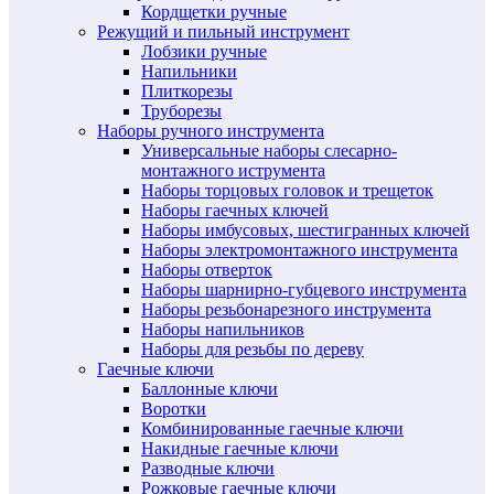
Кордщетки ручные
Режущий и пильный инструмент
Лобзики ручные
Напильники
Плиткорезы
Труборезы
Наборы ручного инструмента
Универсальные наборы слесарно-
монтажного иструмента
Наборы торцовых головок и трещеток
Наборы гаечных ключей
Наборы имбусовых, шестигранных ключей
Наборы электромонтажного инструмента
Наборы отверток
Наборы шарнирно-губцевого инструмента
Наборы резьбонарезного инструмента
Наборы напильников
Наборы для резьбы по дереву
Гаечные ключи
Баллонные ключи
Воротки
Комбинированные гаечные ключи
Накидные гаечные ключи
Разводные ключи
Рожковые гаечные ключи