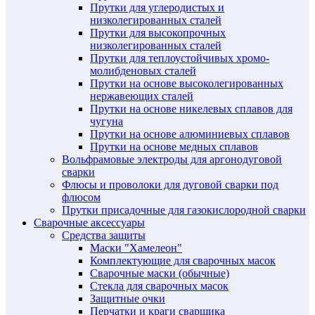
Прутки для углеродистых и
низколегированных сталей
Прутки для высокопрочных
низколегированных сталей
Прутки для теплоустойчивых хромо-
молибденовых сталей
Прутки на основе высоколегированных
нержавеющих сталей
Прутки на основе никелевых сплавов для
чугуна
Прутки на основе алюминиевых сплавов
Прутки на основе медных сплавов
Вольфрамовые электроды для аргонодуговой
сварки
Флюсы и проволоки для дуговой сварки под
флюсом
Прутки присадочные для газокислородной сварки
Сварочные аксессуары
Средства защиты
Маски "Хамелеон"
Комплектующие для сварочных масок
Сварочные маски (обычные)
Стекла для сварочных масок
Защитные очки
Перчатки и краги сварщика