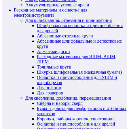
Аккумуляторные угловые дрели
Расходные материалы и оснастка для
электроинструмента
Для шлифования, отрезания и полирования
Шлифовальная оснастка и приспособления
для дрелей
Абразивные отрезные круги
Абразивные шлифовальные и лепестковые
круги
Алмазные диски
Расходные материалы для ЭШМ, ВШМ,
ЛШМ
Точильные круги
Шкурка шлифовальная (наждачная бумага)
Оснастка и приспособления для УШМ и
штроборезов
Для ножниц
Для граверов
Для сверления, долбления, перемешивания
Сверла и наборы сверл
Буры и долота для перфораторов и отбойных
молотков
Коронки, наборы коронок, хвостовики
Оснастка и приспособления для дрелей