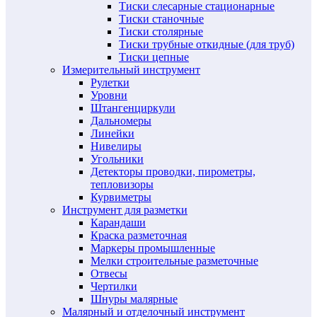
Тиски слесарные стационарные
Тиски станочные
Тиски столярные
Тиски трубные откидные (для труб)
Тиски цепные
Измерительный инструмент
Рулетки
Уровни
Штангенциркули
Дальномеры
Линейки
Нивелиры
Угольники
Детекторы проводки, пирометры,
тепловизоры
Курвиметры
Инструмент для разметки
Карандаши
Краска разметочная
Маркеры промышленные
Мелки строительные разметочные
Отвесы
Чертилки
Шнуры малярные
Малярный и отделочный инструмент