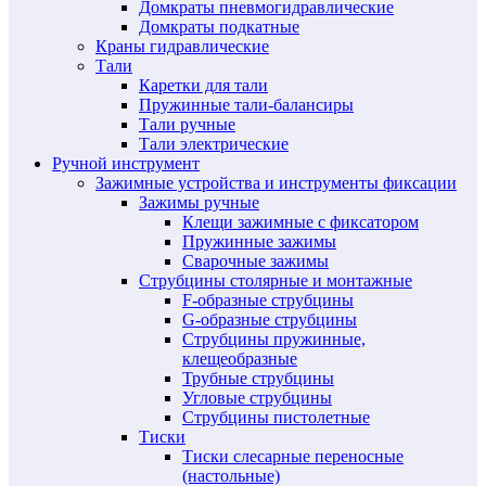
Домкраты пневмогидравлические
Домкраты подкатные
Краны гидравлические
Тали
Каретки для тали
Пружинные тали-балансиры
Тали ручные
Тали электрические
Ручной инструмент
Зажимные устройства и инструменты фиксации
Зажимы ручные
Клещи зажимные с фиксатором
Пружинные зажимы
Сварочные зажимы
Струбцины столярные и монтажные
F-образные струбцины
G-образные струбцины
Струбцины пружинные,
клещеобразные
Трубные струбцины
Угловые струбцины
Струбцины пистолетные
Тиски
Тиски слесарные переносные
(настольные)