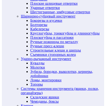
Плоские шлицевые отвертки
Ударные отвертки
Шестигранные, имбусовые отвертки
Шарнирно-губцевый инструмент
Бокорезы и кусачки
Болторезы
Кабелерезы
Круглогубцы, тонкогубцы и длинногубцы
Плоскогубцы и пассатижи
Ручные ножницы по металлу
Ручные пресс-клещи
Строительные клещи и щипцы
Съемники стопорных колец
Ударно-рычажный инструмент
Кувалды
Молотки
Зубила, бородки, выколотки, кернеры,
добойники
Ломы, монтировки
Топоры
Системы хранения инструмента (ящики, полки,
органайзеры)
Складские ящики
Чемоданы, боксы
Крепеж