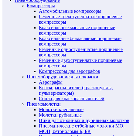
Пневмооборудование
Компрессоры
Автомобильные компрессоры
Ременные трехступенчатые поршневые
компрессоры
Коаксиальные масляные поршневые
компрессоры
Коаксиальные безмасляные поршневые
компрессоры
Ременные одноступенчатые поршневые
компрессоры
Ременные двухступенчатые поршневые
компрессоры
Компрессоры для аэрографов
Пневмоборудование для покраски
Аэрографы
Краскораспылители (краскопульты,
пульверизаторы)
Сопла для краскораспылителей
Пневмомолотки
Молотки клепальные
Молотки рубильные
Пики для отбойных и рубильных молотков
Пневматические отбойные молотки МО,
МОП, бетоноломы Б, БК