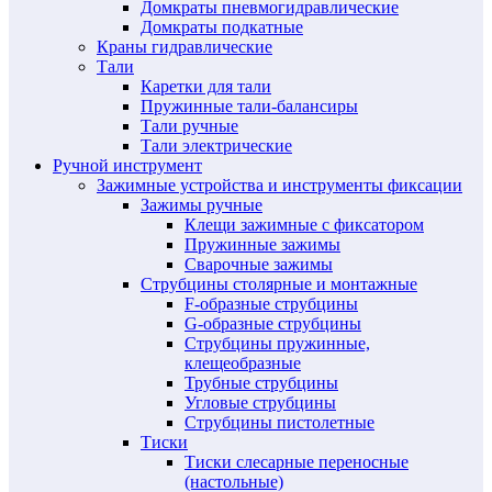
Домкраты пневмогидравлические
Домкраты подкатные
Краны гидравлические
Тали
Каретки для тали
Пружинные тали-балансиры
Тали ручные
Тали электрические
Ручной инструмент
Зажимные устройства и инструменты фиксации
Зажимы ручные
Клещи зажимные с фиксатором
Пружинные зажимы
Сварочные зажимы
Струбцины столярные и монтажные
F-образные струбцины
G-образные струбцины
Струбцины пружинные,
клещеобразные
Трубные струбцины
Угловые струбцины
Струбцины пистолетные
Тиски
Тиски слесарные переносные
(настольные)