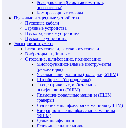
Реле давления (блоки автоматики,
прессостаты)
Компрессорные головы
Пусковые и зарядные устройства
Пусковые кабели
Зарядные устройства
Пуско-зарядные устройства
Пусковые устройства
Электроинструмент
Бетоносмесители, растворосмесители
Вибраторы глубинные
Отрезание, шлифование, полирование
Многофункциональные инструменты
(реноваторы)
Угловые шлифмашины (болгарки, УШМ)
Штроборезы (бороздоделы)
Эксцентриковые, орбитальные
шлифмашины (ЭШМ)
Прямошлифовальные машины (ПШМ,
граверы)
Ленточные шлифовальные машины (ЛШМ)
Вибрационные шлифовальные машины
(ВШМ)
Дельташлифмашины
Ленточные напильники