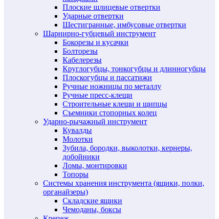
Плоские шлицевые отвертки
Ударные отвертки
Шестигранные, имбусовые отвертки
Шарнирно-губцевый инструмент
Бокорезы и кусачки
Болторезы
Кабелерезы
Круглогубцы, тонкогубцы и длинногубцы
Плоскогубцы и пассатижи
Ручные ножницы по металлу
Ручные пресс-клещи
Строительные клещи и щипцы
Съемники стопорных колец
Ударно-рычажный инструмент
Кувалды
Молотки
Зубила, бородки, выколотки, кернеры,
добойники
Ломы, монтировки
Топоры
Системы хранения инструмента (ящики, полки,
органайзеры)
Складские ящики
Чемоданы, боксы
Крепеж