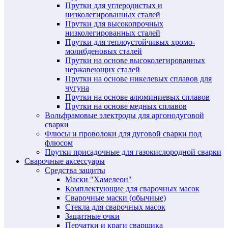
Прутки для углеродистых и
низколегированных сталей
Прутки для высокопрочных
низколегированных сталей
Прутки для теплоустойчивых хромо-
молибденовых сталей
Прутки на основе высоколегированных
нержавеющих сталей
Прутки на основе никелевых сплавов для
чугуна
Прутки на основе алюминиевых сплавов
Прутки на основе медных сплавов
Вольфрамовые электроды для аргонодуговой
сварки
Флюсы и проволоки для дуговой сварки под
флюсом
Прутки присадочные для газокислородной сварки
Сварочные аксессуары
Средства защиты
Маски "Хамелеон"
Комплектующие для сварочных масок
Сварочные маски (обычные)
Стекла для сварочных масок
Защитные очки
Перчатки и краги сварщика