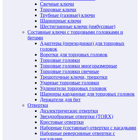
Свечные ключи
Торцовые ключи
Трубные (газовые) ключи
Шарнирные ключи
Шестигранные ключи (имбусовые)
Составные ключи с торцовыми головками и
битами
Адаптеры (переходники) для торцовых
головок
Воротки для торцовых головок
Торцовые головки
Торцовые головки многоразмерные
Торцовые головки свечные
Трещоточные ключи, трещотки
Ударные торцовые головки
Удлинители торцовых головок
Шарниры карданные для торцовых головок
Держатели для бит
Отвертки
Диэлектрические отвертки
Звездообразные отвертки (TORX)
Крестовые отвертки
Наборные (составные) отвертки с насадками
Наборные реверсивные отвертки с
насадками