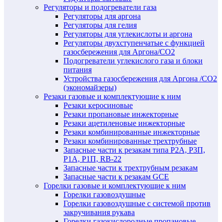
Регуляторы и подогреватели газа
Регуляторы для аргона
Регуляторы для гелия
Регуляторы для углекислоты и аргона
Регуляторы двухступенчатые c функцией
газосбережения для Аргона/СО2
Подогреватели углекислого газа и блоки
питания
Устройства газосбережения для Аргона /СО2
(экономайзеры)
Резаки газовые и комплектующие к ним
Резаки керосиновые
Резаки пропановые инжекторные
Резаки ацетиленовые инжекторные
Резаки комбинированные инжекторные
Резаки комбинированные трехтрубные
Запасные части к резакам типа Р2А, Р3П,
Р1А, Р1П, RB-22
Запасные части к трехтрубным резакам
Запасные части к резакам GCE
Горелки газовые и комплектующие к ним
Горелки газовоздушные
Горелки газовоздушные с системой против
закручивания рукава
Горелки газокислородные пропановые