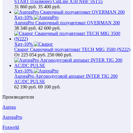
START Плазморез CutLine X50 NHF 5ST55
31 860
руб.
35 400 руб.
Хит
-10%
AuroraPro Сварочный полуавтомат OVERMAN 200
38 340
руб.
42 600 руб.
Хит
-10%
Сварог Сварочный полуавтомат TECH MIG 3500 (N222)
От
225 054
руб.
250 060 руб.
Хит
-10%
AuroraPro Аргонодуговой аппарат INTER TIG 200
AC/DC PULSE
62 190
руб.
69 100 руб.
Производители
Aurora
AuroraPro
Foxweld