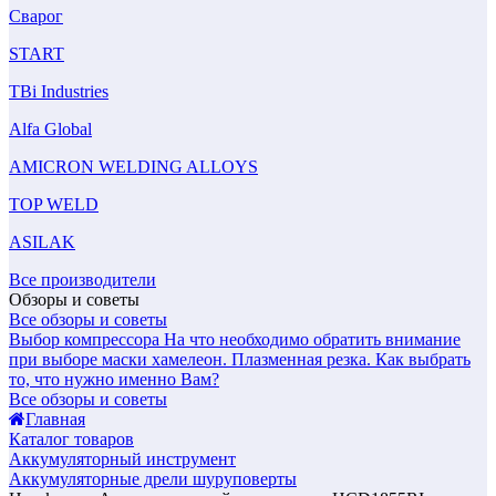
Сварог
START
TBi Industries
Alfa Global
AMICRON WELDING ALLOYS
TOP WELD
ASILAK
Все производители
Обзоры и советы
Все обзоры и советы
Выбор компрессора
На что необходимо обратить внимание
при выборе маски хамелеон.
Плазменная резка. Как выбрать
то, что нужно именно Вам?
Все обзоры и советы
Главная
Каталог товаров
Аккумуляторный инструмент
Аккумуляторные дрели шуруповерты