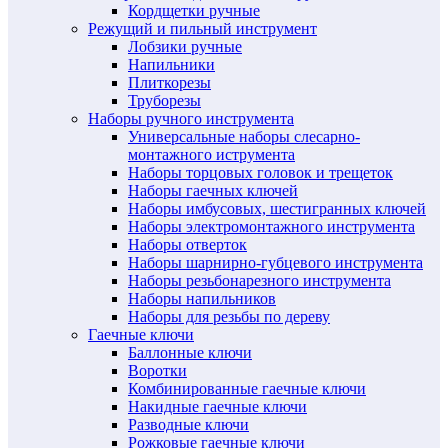
Кордщетки ручные
Режущий и пильный инструмент
Лобзики ручные
Напильники
Плиткорезы
Труборезы
Наборы ручного инструмента
Универсальные наборы слесарно-
монтажного иструмента
Наборы торцовых головок и трещеток
Наборы гаечных ключей
Наборы имбусовых, шестигранных ключей
Наборы электромонтажного инструмента
Наборы отверток
Наборы шарнирно-губцевого инструмента
Наборы резьбонарезного инструмента
Наборы напильников
Наборы для резьбы по дереву
Гаечные ключи
Баллонные ключи
Воротки
Комбинированные гаечные ключи
Накидные гаечные ключи
Разводные ключи
Рожковые гаечные ключи