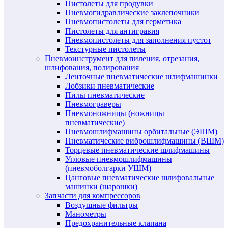
Пистолеты для продувки
Пневмогидравлические заклепочники
Пневмопистолеты для герметика
Пистолеты для антигравия
Пневмопистолеты для заполнения пустот
Текстурные пистолеты
Пневмоинструмент для пиления, отрезания,
шлифования, полирования
Ленточные пневматические шлифмашинки
Лобзики пневматические
Пилы пневматические
Пневмограверы
Пневмоножницы (ножницы
пневматические)
Пневмошлифмашины орбитальные (ЭШМ)
Пневматические виброшлифмашины (ВШМ)
Торцевые пневматические шлифмашины
Угловые пневмошлифмашины
(пневмоболгарки УШМ)
Цанговые пневматические шлифовальные
машинки (шарошки)
Запчасти для компрессоров
Воздушные фильтры
Манометры
Предохранительные клапана