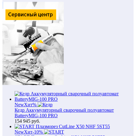
New
Хит
%
Кедр Аккумуляторный сварочный полуавтомат
BatteryMIG-100 PRO
154 945
руб.
New
Хит
-10%