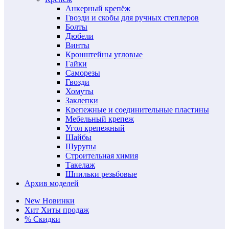
Анкерный крепёж
Гвозди и скобы для ручных степлеров
Болты
Дюбели
Винты
Кронштейны угловые
Гайки
Саморезы
Гвозди
Хомуты
Заклепки
Крепежные и соединительные пластины
Мебельный крепеж
Угол крепежный
Шайбы
Шурупы
Строительная химия
Такелаж
Шпильки резьбовые
Архив моделей
New
Новинки
Хит
Хиты продаж
%
Скидки