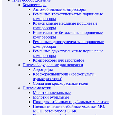
Пневмооборудование
Компрессоры
Автомобильные компрессоры
Ременные трехступенчатые поршневые
компрессоры
Коаксиальные масляные поршневые
компрессоры
Коаксиальные безмасляные поршневые
компрессоры
Ременные одноступенчатые поршневые
компрессоры
Ременные двухступенчатые поршневые
компрессоры
Компрессоры для аэрографов
Пневмоборудование для покраски
Аэрографы
Краскораспылители (краскопульты,
пульверизаторы)
Сопла для краскораспылителей
Пневмомолотки
Молотки клепальные
Молотки рубильные
Пики для отбойных и рубильных молотков
Пневматические отбойные молотки МО,
МОП, бетоноломы Б, БК