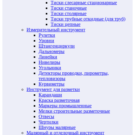
Тиски слесарные стационарные
Тиски станочные
Тиски столярные
Тиски трубные откидные (для труб)
Тиски цепные
Измерительный инструмент
Рулетки
Уровни
Штангенциркули
Дальномеры
Линейки
Нивелиры
Угольники
Детекторы проводки, пирометры,
тепловизоры
Курвиметры
Инструмент для разметки
Карандаши
Краска разметочная
Маркеры промышленные
Мелки строительные разметочные
Отвесы
Чертилки
Шнуры малярные
Малярный и отделочный инструмент