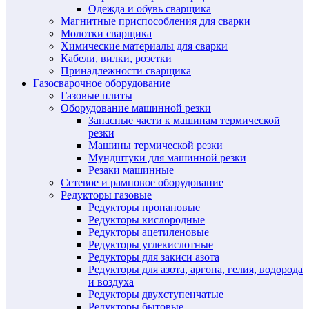
Одежда и обувь сварщика
Магнитные приспособления для сварки
Молотки сварщика
Химические материалы для сварки
Кабели, вилки, розетки
Принадлежности сварщика
Газосварочное оборудование
Газовые плиты
Оборудование машинной резки
Запасные части к машинам термической
резки
Машины термической резки
Мундштуки для машинной резки
Резаки машинные
Сетевое и рамповое оборудование
Редукторы газовые
Редукторы пропановые
Редукторы кислородные
Редукторы ацетиленовые
Редукторы углекислотные
Редукторы для закиси азота
Редукторы для азота, аргона, гелия, водорода
и воздуха
Редукторы двухступенчатые
Редукторы бытовые