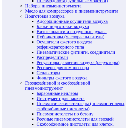
Пневмодолота (зубильные молотки)
Наборы пневмоинструмента
Масло для компрессоров и пневмоинструмента
Подготовка воздуха
Адсорбционные осушители воздуха
Блоки подготовки воздуха
Витые шланги и воздушные рукава
Лубрикаторы (маслораспылители)
Осушители сжатого воздуха
рефрижераторного типа
Пневматические фитинги, соединители
Распределители
Регуляторы давления воздуха (редукторы)
Ресиверы для компрессора
Сепараторы
Фильтры сжатого воздуха
Гвоздезабивной и скобозабивной
пневмоинструмент
Барабанные нейлеры
Инструмент для паркета
Пневматические степлеры (пневмостеплеры,
скобозабивные пистолеты)
Пневмопистолеты по бетону
Реечные пневмопистолеты для гвоздей
Скобообжимное пистолеты для клеток,