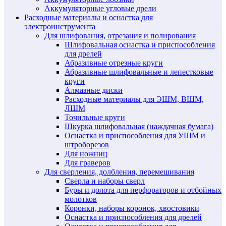
Аккумуляторные угловые дрели
Расходные материалы и оснастка для
электроинструмента
Для шлифования, отрезания и полирования
Шлифовальная оснастка и приспособления
для дрелей
Абразивные отрезные круги
Абразивные шлифовальные и лепестковые
круги
Алмазные диски
Расходные материалы для ЭШМ, ВШМ,
ЛШМ
Точильные круги
Шкурка шлифовальная (наждачная бумага)
Оснастка и приспособления для УШМ и
штроборезов
Для ножниц
Для граверов
Для сверления, долбления, перемешивания
Сверла и наборы сверл
Буры и долота для перфораторов и отбойных
молотков
Коронки, наборы коронок, хвостовики
Оснастка и приспособления для дрелей