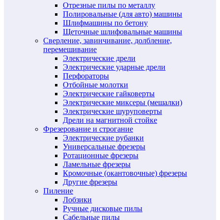
Отрезные пилы по металлу
Полировальные (для авто) машины
Шлифмашины по бетону
Щеточные шлифовальные машины
Сверление, завинчивание, долбление,
перемешивание
Электрические дрели
Электрические ударные дрели
Перфораторы
Отбойные молотки
Электрические гайковерты
Электрические миксеры (мешалки)
Электрические шуруповерты
Дрели на магнитной стойке
Фрезерование и строгание
Электрические рубанки
Универсальные фрезеры
Ротационные фрезеры
Ламельные фрезеры
Кромочные (окантовочные) фрезеры
Другие фрезеры
Пиление
Лобзики
Ручные дисковые пилы
Сабельные пилы