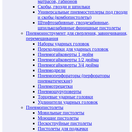
матрасов, габионов
Скобы, гвозди и шпильки
Универсальные пневмостеплеры под гвозди
и скобы (комбопистолеты)
Штифтозабивные, гвоздезабивные,
шпилькозабивные финишные пистолеты
Пневмоинструмент для сверления, завинчивания,
перемешивания
Наборы ударных головок
Переходники для ударных головок
Пневмогайковерты 1 дюйм
Пневмогайковерты 1/2 дюйма
Пневмогайковерты 3/4 дюйма
Пневмодрели
Пневмоперфораторы (перфораторы
пневматические)
Пневмотрещетки
Пневмошуруповерты
Торцевые ударные головки
Удлинители ударных головок
Пневмопистолеты
Мовильные пистолеты
Моющие пистолеты
Пескоструйные пистолеты
Пистолеты для подкачки