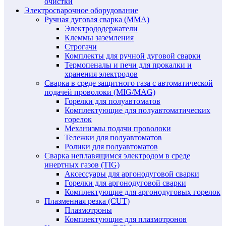
очистки
Электросварочное оборудование
Ручная дуговая сварка (MMA)
Электрододержатели
Клеммы заземления
Строгачи
Комплекты для ручной дуговой сварки
Термопеналы и печи для прокалки и
хранения электродов
Сварка в среде защитного газа с автоматической
подачей проволоки (MIG/MAG)
Горелки для полуавтоматов
Комплектующие для полуавтоматических
горелок
Механизмы подачи проволоки
Тележки для полуавтоматов
Ролики для полуавтоматов
Сварка неплавящимся электродом в среде
инертных газов (TIG)
Аксессуары для аргонодуговой сварки
Горелки для аргонодуговой сварки
Комплектующие для аргонодуговых горелок
Плазменная резка (CUT)
Плазмотроны
Комплектующие для плазмотронов