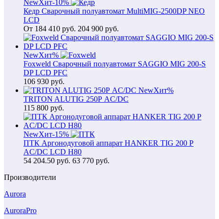
New
Хит
-10%
Кедр Сварочный полуавтомат MultiMIG-2500DP NEO
LCD
От
184 410
руб.
204 900 руб.
New
Хит
%
Foxweld Сварочный полуавтомат SAGGIO MIG 200-S
DP LCD PFC
106 930
руб.
New
Хит
%
TRITON ALUTIG 250Р AC/DC
115 800
руб.
New
Хит
-15%
ПТК Аргонодуговой аппарат HANKER TIG 200 P
AC/DC LCD H80
54 204.50
руб.
63 770 руб.
Производители
Aurora
AuroraPro