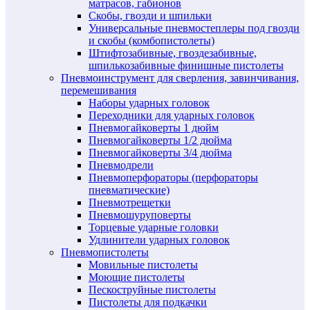
матрасов, габионов
Скобы, гвозди и шпильки
Универсальные пневмостеплеры под гвозди
и скобы (комбопистолеты)
Штифтозабивные, гвоздезабивные,
шпилькозабивные финишные пистолеты
Пневмоинструмент для сверления, завинчивания,
перемешивания
Наборы ударных головок
Переходники для ударных головок
Пневмогайковерты 1 дюйм
Пневмогайковерты 1/2 дюйма
Пневмогайковерты 3/4 дюйма
Пневмодрели
Пневмоперфораторы (перфораторы
пневматические)
Пневмотрещетки
Пневмошуруповерты
Торцевые ударные головки
Удлинители ударных головок
Пневмопистолеты
Мовильные пистолеты
Моющие пистолеты
Пескоструйные пистолеты
Пистолеты для подкачки