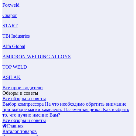
Foxweld
Сварог
START
TBi Industries
Alfa Global
AMICRON WELDING ALLOYS
TOP WELD
ASILAK
Все производители
Обзоры и советы
Все обзоры и советы
Выбор компрессора
На что необходимо обратить внимание
при выборе маски хамелеон.
Плазменная резка. Как выбрать
то, что нужно именно Вам?
Все обзоры и советы
Главная
Каталог товаров