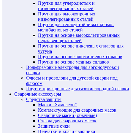
Прутки для углеродистых и
низколегированных сталей
Прутки для высокопрочных
низколегированных сталей
Прутки для теплоустойчивых хромо-
молибденовых сталей
Прутки на основе высоколегированных
нержавеющих сталей
Прутки на основе никелевых сплавов для
чугуна
Прутки на основе алюминиевых сплавов
Прутки на основе медных сплавов
Вольфрамовые электроды для аргонодуговой
сварки
Флюсы и проволоки для дуговой сварки под
флюсом
Прутки присадочные для газокислородной сварки
Сварочные аксессуары
Средства защиты
Маски "Хамелеон"
Комплектующие для сварочных масок
Сварочные маски (обычные)
Стекла для сварочных масок
Защитные очки
Перчатки и краги сварщика