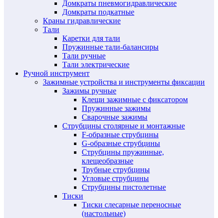
Домкраты пневмогидравлические
Домкраты подкатные
Краны гидравлические
Тали
Каретки для тали
Пружинные тали-балансиры
Тали ручные
Тали электрические
Ручной инструмент
Зажимные устройства и инструменты фиксации
Зажимы ручные
Клещи зажимные с фиксатором
Пружинные зажимы
Сварочные зажимы
Струбцины столярные и монтажные
F-образные струбцины
G-образные струбцины
Струбцины пружинные,
клещеобразные
Трубные струбцины
Угловые струбцины
Струбцины пистолетные
Тиски
Тиски слесарные переносные
(настольные)