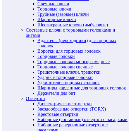
Свечные ключи
Торцовые ключи
Трубные (газовые) ключи
Шарнирные ключи
Шестигранные ключи (имбусовые)
Составные ключи с торцовыми головками и
битами
Адаптеры (переходники) для торцовых
головок
Воротки для торцовых головок
Торцовые головки
Торцовые головки многоразмерные
Торцовые головки свечные
Трещоточные ключи, трещотки
Ударные торцовые головки
Удлинители торцовых головок
Шарниры карданные для торцовых головок
Держатели для бит
Отвертки
Диэлектрические отвертки
Звездообразные отвертки (TORX)
Крестовые отвертки
Наборные (составные) отвертки с насадками
Наборные реверсивные отвертки с
насадками