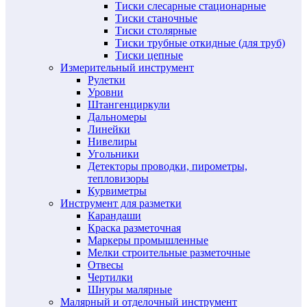
Тиски слесарные стационарные
Тиски станочные
Тиски столярные
Тиски трубные откидные (для труб)
Тиски цепные
Измерительный инструмент
Рулетки
Уровни
Штангенциркули
Дальномеры
Линейки
Нивелиры
Угольники
Детекторы проводки, пирометры,
тепловизоры
Курвиметры
Инструмент для разметки
Карандаши
Краска разметочная
Маркеры промышленные
Мелки строительные разметочные
Отвесы
Чертилки
Шнуры малярные
Малярный и отделочный инструмент