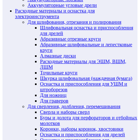
Аккумуляторные угловые дрели
Расходные материалы и оснастка для
электроинструмента
Для шлифования, отрезания и полирования
Шлифовальная оснастка и приспособления
для дрелей
Абразивные отрезные круги
Абразивные шлифовальные и лепестковые
круги
Алмазные диски
Расходные материалы для ЭШМ, ВШМ,
ЛШМ
Точильные круги
Шкурка шлифовальная (наждачная бумага)
Оснастка и приспособления для УШМ и
штроборезов
Для ножниц
Для граверов
Для сверления, долбления, перемешивания
Сверла и наборы сверл
Буры и долота для перфораторов и отбойных
молотков
Коронки, наборы коронок, хвостовики
Оснастка и приспособления для дрелей