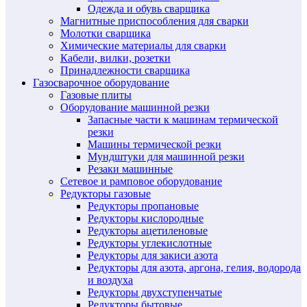
Одежда и обувь сварщика
Магнитные приспособления для сварки
Молотки сварщика
Химические материалы для сварки
Кабели, вилки, розетки
Принадлежности сварщика
Газосварочное оборудование
Газовые плиты
Оборудование машинной резки
Запасные части к машинам термической
резки
Машины термической резки
Мундштуки для машинной резки
Резаки машинные
Сетевое и рамповое оборудование
Редукторы газовые
Редукторы пропановые
Редукторы кислородные
Редукторы ацетиленовые
Редукторы углекислотные
Редукторы для закиси азота
Редукторы для азота, аргона, гелия, водорода
и воздуха
Редукторы двухступенчатые
Редукторы бытовые