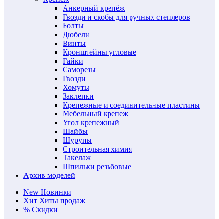
Анкерный крепёж
Гвозди и скобы для ручных степлеров
Болты
Дюбели
Винты
Кронштейны угловые
Гайки
Саморезы
Гвозди
Хомуты
Заклепки
Крепежные и соединительные пластины
Мебельный крепеж
Угол крепежный
Шайбы
Шурупы
Строительная химия
Такелаж
Шпильки резьбовые
Архив моделей
New
Новинки
Хит
Хиты продаж
%
Скидки