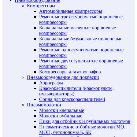
Пневмооборудование
Компрессоры
Автомобильные компрессоры
Ременные трехступенчатые поршневые
компрессоры
Коаксиальные масляные поршневые
компрессоры
Коаксиальные безмасляные поршневые
компрессоры
Ременные одноступенчатые поршневые
компрессоры
Ременные двухступенчатые поршневые
компрессоры
Компрессоры для аэрографов
Пневмоборудование для покраски
Аэрографы
Краскораспылители (краскопульты,
пульверизаторы)
Сопла для краскораспылителей
Пневмомолотки
Молотки клепальные
Молотки рубильные
Пики для отбойных и рубильных молотков
Пневматические отбойные молотки МО,
МОП, бетоноломы Б, БК