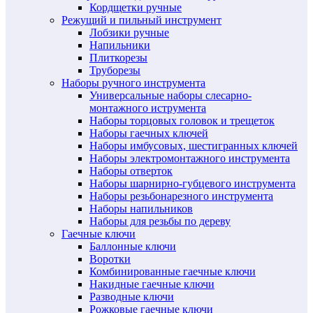
Кордщетки ручные
Режущий и пильный инструмент
Лобзики ручные
Напильники
Плиткорезы
Труборезы
Наборы ручного инструмента
Универсальные наборы слесарно-
монтажного иструмента
Наборы торцовых головок и трещеток
Наборы гаечных ключей
Наборы имбусовых, шестигранных ключей
Наборы электромонтажного инструмента
Наборы отверток
Наборы шарнирно-губцевого инструмента
Наборы резьбонарезного инструмента
Наборы напильников
Наборы для резьбы по дереву
Гаечные ключи
Баллонные ключи
Воротки
Комбинированные гаечные ключи
Накидные гаечные ключи
Разводные ключи
Рожковые гаечные ключи