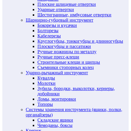
Плоские шлицевые отвертки
Ударные отвертки
Шестигранные, имбусовые отвертки
Шарнирно-губцевый инструмент
Бокорезы и кусачки
Болторезы
Кабелерезы
Круглогубцы, тонкогубцы и длинногубцы
Плоскогубцы и пассатижи
Ручные ножницы по металлу
Ручные пресс-клещи
Строительные клещи и щипцы
Съемники стопорных колец
Ударно-рычажный инструмент
Кувалды
Молотки
Зубила, бородки, выколотки, кернеры,
добойники
Ломы, монтировки
Топоры
Системы хранения инструмента (ящики, полки,
органайзеры)
Складские ящики
Чемоданы, боксы
Крепеж