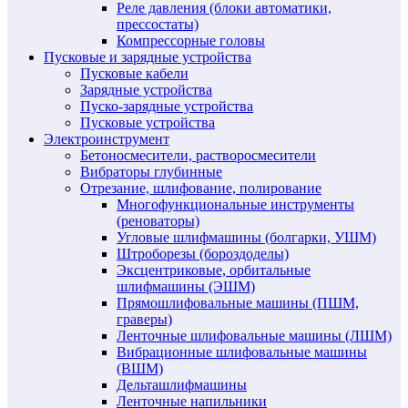
Реле давления (блоки автоматики,
прессостаты)
Компрессорные головы
Пусковые и зарядные устройства
Пусковые кабели
Зарядные устройства
Пуско-зарядные устройства
Пусковые устройства
Электроинструмент
Бетоносмесители, растворосмесители
Вибраторы глубинные
Отрезание, шлифование, полирование
Многофункциональные инструменты
(реноваторы)
Угловые шлифмашины (болгарки, УШМ)
Штроборезы (бороздоделы)
Эксцентриковые, орбитальные
шлифмашины (ЭШМ)
Прямошлифовальные машины (ПШМ,
граверы)
Ленточные шлифовальные машины (ЛШМ)
Вибрационные шлифовальные машины
(ВШМ)
Дельташлифмашины
Ленточные напильники