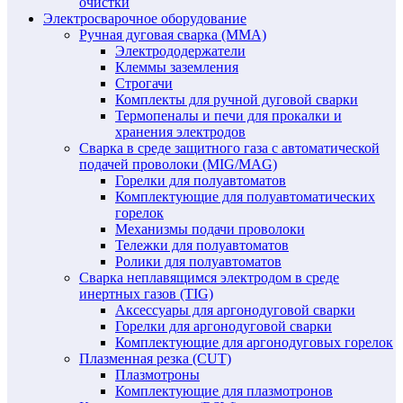
очистки
Электросварочное оборудование
Ручная дуговая сварка (MMA)
Электрододержатели
Клеммы заземления
Строгачи
Комплекты для ручной дуговой сварки
Термопеналы и печи для прокалки и
хранения электродов
Сварка в среде защитного газа с автоматической
подачей проволоки (MIG/MAG)
Горелки для полуавтоматов
Комплектующие для полуавтоматических
горелок
Механизмы подачи проволоки
Тележки для полуавтоматов
Ролики для полуавтоматов
Сварка неплавящимся электродом в среде
инертных газов (TIG)
Аксессуары для аргонодуговой сварки
Горелки для аргонодуговой сварки
Комплектующие для аргонодуговых горелок
Плазменная резка (CUT)
Плазмотроны
Комплектующие для плазмотронов