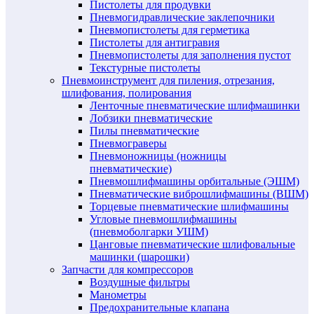
Пистолеты для продувки
Пневмогидравлические заклепочники
Пневмопистолеты для герметика
Пистолеты для антигравия
Пневмопистолеты для заполнения пустот
Текстурные пистолеты
Пневмоинструмент для пиления, отрезания,
шлифования, полирования
Ленточные пневматические шлифмашинки
Лобзики пневматические
Пилы пневматические
Пневмограверы
Пневмоножницы (ножницы
пневматические)
Пневмошлифмашины орбитальные (ЭШМ)
Пневматические виброшлифмашины (ВШМ)
Торцевые пневматические шлифмашины
Угловые пневмошлифмашины
(пневмоболгарки УШМ)
Цанговые пневматические шлифовальные
машинки (шарошки)
Запчасти для компрессоров
Воздушные фильтры
Манометры
Предохранительные клапана