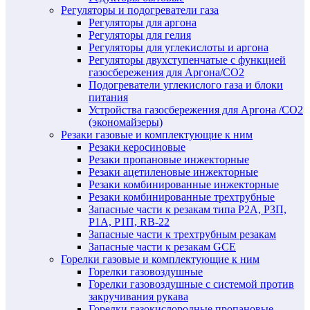
Регуляторы и подогреватели газа
Регуляторы для аргона
Регуляторы для гелия
Регуляторы для углекислоты и аргона
Регуляторы двухступенчатые c функцией
газосбережения для Аргона/СО2
Подогреватели углекислого газа и блоки
питания
Устройства газосбережения для Аргона /СО2
(экономайзеры)
Резаки газовые и комплектующие к ним
Резаки керосиновые
Резаки пропановые инжекторные
Резаки ацетиленовые инжекторные
Резаки комбинированные инжекторные
Резаки комбинированные трехтрубные
Запасные части к резакам типа Р2А, Р3П,
Р1А, Р1П, RB-22
Запасные части к трехтрубным резакам
Запасные части к резакам GCE
Горелки газовые и комплектующие к ним
Горелки газовоздушные
Горелки газовоздушные с системой против
закручивания рукава
Горелки газокислородные пропановые