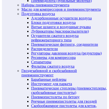
Пневмодолота (зубильные молотки)
Наборы пневмоинструмента
Масло для компрессоров и пневмоинструмента
Подготовка воздуха
Адсорбционные осушители воздуха
Блоки подготовки воздуха
Витые шланги и воздушные рукава
Лубрикаторы (маслораспылители)
Осушители сжатого воздуха
рефрижераторного типа
Пневматические фитинги, соединители
Распределители
Регуляторы давления воздуха (редукторы)
Ресиверы для компрессора
Сепараторы
Фильтры сжатого воздуха
Гвоздезабивной и скобозабивной
пневмоинструмент
Барабанные нейлеры
Инструмент для паркета
Пневматические степлеры (пневмостеплеры,
скобозабивные пистолеты)
Пневмопистолеты по бетону
Реечные пневмопистолеты для гвоздей
Скобообжимное пистолеты для клеток,