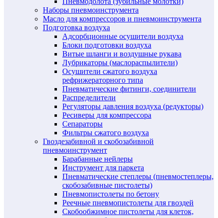
Пневмодолота (зубильные молотки)
Наборы пневмоинструмента
Масло для компрессоров и пневмоинструмента
Подготовка воздуха
Адсорбционные осушители воздуха
Блоки подготовки воздуха
Витые шланги и воздушные рукава
Лубрикаторы (маслораспылители)
Осушители сжатого воздуха
рефрижераторного типа
Пневматические фитинги, соединители
Распределители
Регуляторы давления воздуха (редукторы)
Ресиверы для компрессора
Сепараторы
Фильтры сжатого воздуха
Гвоздезабивной и скобозабивной
пневмоинструмент
Барабанные нейлеры
Инструмент для паркета
Пневматические степлеры (пневмостеплеры,
скобозабивные пистолеты)
Пневмопистолеты по бетону
Реечные пневмопистолеты для гвоздей
Скобообжимное пистолеты для клеток,