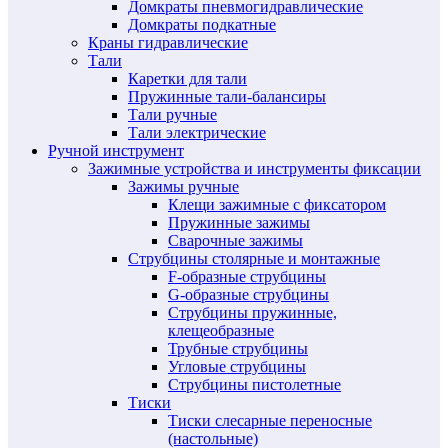
Домкраты пневмогидравлические
Домкраты подкатные
Краны гидравлические
Тали
Каретки для тали
Пружинные тали-балансиры
Тали ручные
Тали электрические
Ручной инструмент
Зажимные устройства и инструменты фиксации
Зажимы ручные
Клещи зажимные с фиксатором
Пружинные зажимы
Сварочные зажимы
Струбцины столярные и монтажные
F-образные струбцины
G-образные струбцины
Струбцины пружинные,
клещеобразные
Трубные струбцины
Угловые струбцины
Струбцины пистолетные
Тиски
Тиски слесарные переносные
(настольные)