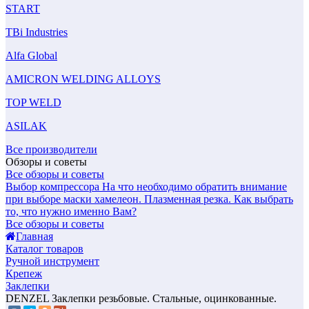
START
TBi Industries
Alfa Global
AMICRON WELDING ALLOYS
TOP WELD
ASILAK
Все производители
Обзоры и советы
Все обзоры и советы
Выбор компрессора
На что необходимо обратить внимание
при выборе маски хамелеон.
Плазменная резка. Как выбрать
то, что нужно именно Вам?
Все обзоры и советы
Главная
Каталог товаров
Ручной инструмент
Крепеж
Заклепки
DENZEL Заклепки резьбовые. Стальные, оцинкованные.