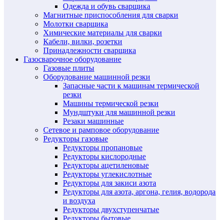
Одежда и обувь сварщика
Магнитные приспособления для сварки
Молотки сварщика
Химические материалы для сварки
Кабели, вилки, розетки
Принадлежности сварщика
Газосварочное оборудование
Газовые плиты
Оборудование машинной резки
Запасные части к машинам термической
резки
Машины термической резки
Мундштуки для машинной резки
Резаки машинные
Сетевое и рамповое оборудование
Редукторы газовые
Редукторы пропановые
Редукторы кислородные
Редукторы ацетиленовые
Редукторы углекислотные
Редукторы для закиси азота
Редукторы для азота, аргона, гелия, водорода
и воздуха
Редукторы двухступенчатые
Редукторы бытовые