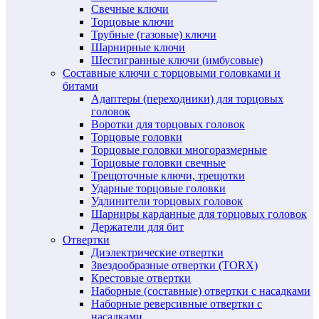
Свечные ключи
Торцовые ключи
Трубные (газовые) ключи
Шарнирные ключи
Шестигранные ключи (имбусовые)
Составные ключи с торцовыми головками и
битами
Адаптеры (переходники) для торцовых
головок
Воротки для торцовых головок
Торцовые головки
Торцовые головки многоразмерные
Торцовые головки свечные
Трещоточные ключи, трещотки
Ударные торцовые головки
Удлинители торцовых головок
Шарниры карданные для торцовых головок
Держатели для бит
Отвертки
Диэлектрические отвертки
Звездообразные отвертки (TORX)
Крестовые отвертки
Наборные (составные) отвертки с насадками
Наборные реверсивные отвертки с
насадками