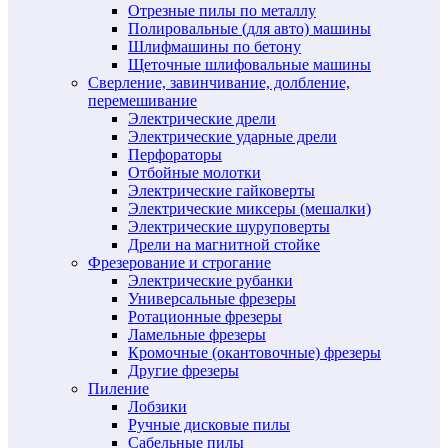
Отрезные пилы по металлу
Полировальные (для авто) машины
Шлифмашины по бетону
Щеточные шлифовальные машины
Сверление, завинчивание, долбление,
перемешивание
Электрические дрели
Электрические ударные дрели
Перфораторы
Отбойные молотки
Электрические гайковерты
Электрические миксеры (мешалки)
Электрические шуруповерты
Дрели на магнитной стойке
Фрезерование и строгание
Электрические рубанки
Универсальные фрезеры
Ротационные фрезеры
Ламельные фрезеры
Кромочные (окантовочные) фрезеры
Другие фрезеры
Пиление
Лобзики
Ручные дисковые пилы
Сабельные пилы