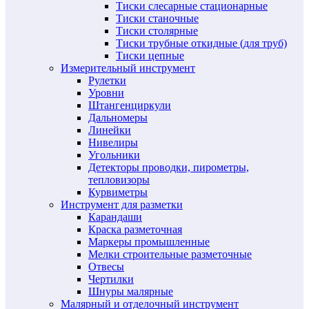
Тиски слесарные стационарные
Тиски станочные
Тиски столярные
Тиски трубные откидные (для труб)
Тиски цепные
Измерительный инструмент
Рулетки
Уровни
Штангенциркули
Дальномеры
Линейки
Нивелиры
Угольники
Детекторы проводки, пирометры,
тепловизоры
Курвиметры
Инструмент для разметки
Карандаши
Краска разметочная
Маркеры промышленные
Мелки строительные разметочные
Отвесы
Чертилки
Шнуры малярные
Малярный и отделочный инструмент