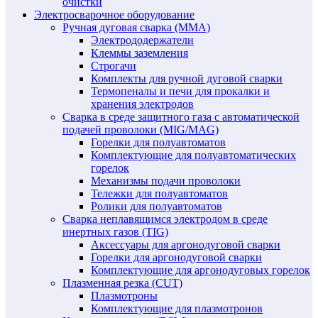
очистки
Электросварочное оборудование
Ручная дуговая сварка (MMA)
Электрододержатели
Клеммы заземления
Строгачи
Комплекты для ручной дуговой сварки
Термопеналы и печи для прокалки и
хранения электродов
Сварка в среде защитного газа с автоматической
подачей проволоки (MIG/MAG)
Горелки для полуавтоматов
Комплектующие для полуавтоматических
горелок
Механизмы подачи проволоки
Тележки для полуавтоматов
Ролики для полуавтоматов
Сварка неплавящимся электродом в среде
инертных газов (TIG)
Аксессуары для аргонодуговой сварки
Горелки для аргонодуговой сварки
Комплектующие для аргонодуговых горелок
Плазменная резка (CUT)
Плазмотроны
Комплектующие для плазмотронов