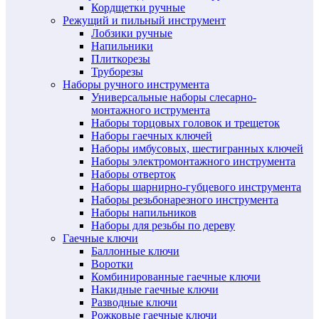
Кордщетки ручные
Режущий и пильный инструмент
Лобзики ручные
Напильники
Плиткорезы
Труборезы
Наборы ручного инструмента
Универсальные наборы слесарно-
монтажного иструмента
Наборы торцовых головок и трещеток
Наборы гаечных ключей
Наборы имбусовых, шестигранных ключей
Наборы электромонтажного инструмента
Наборы отверток
Наборы шарнирно-губцевого инструмента
Наборы резьбонарезного инструмента
Наборы напильников
Наборы для резьбы по дереву
Гаечные ключи
Баллонные ключи
Воротки
Комбинированные гаечные ключи
Накидные гаечные ключи
Разводные ключи
Рожковые гаечные ключи