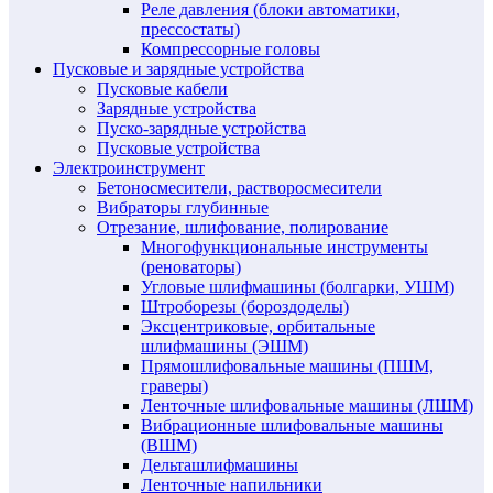
Реле давления (блоки автоматики,
прессостаты)
Компрессорные головы
Пусковые и зарядные устройства
Пусковые кабели
Зарядные устройства
Пуско-зарядные устройства
Пусковые устройства
Электроинструмент
Бетоносмесители, растворосмесители
Вибраторы глубинные
Отрезание, шлифование, полирование
Многофункциональные инструменты
(реноваторы)
Угловые шлифмашины (болгарки, УШМ)
Штроборезы (бороздоделы)
Эксцентриковые, орбитальные
шлифмашины (ЭШМ)
Прямошлифовальные машины (ПШМ,
граверы)
Ленточные шлифовальные машины (ЛШМ)
Вибрационные шлифовальные машины
(ВШМ)
Дельташлифмашины
Ленточные напильники