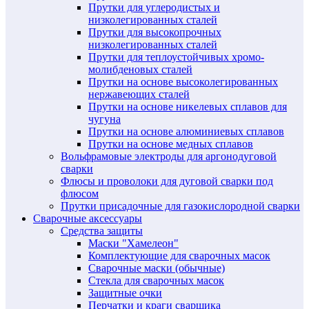
Прутки для углеродистых и
низколегированных сталей
Прутки для высокопрочных
низколегированных сталей
Прутки для теплоустойчивых хромо-
молибденовых сталей
Прутки на основе высоколегированных
нержавеющих сталей
Прутки на основе никелевых сплавов для
чугуна
Прутки на основе алюминиевых сплавов
Прутки на основе медных сплавов
Вольфрамовые электроды для аргонодуговой
сварки
Флюсы и проволоки для дуговой сварки под
флюсом
Прутки присадочные для газокислородной сварки
Сварочные аксессуары
Средства защиты
Маски "Хамелеон"
Комплектующие для сварочных масок
Сварочные маски (обычные)
Стекла для сварочных масок
Защитные очки
Перчатки и краги сварщика