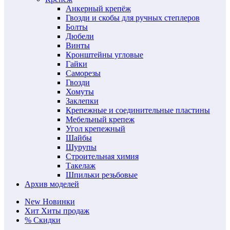
Анкерный крепёж
Гвозди и скобы для ручных степлеров
Болты
Дюбели
Винты
Кронштейны угловые
Гайки
Саморезы
Гвозди
Хомуты
Заклепки
Крепежные и соединительные пластины
Мебельный крепеж
Угол крепежный
Шайбы
Шурупы
Строительная химия
Такелаж
Шпильки резьбовые
Архив моделей
New
Новинки
Хит
Хиты продаж
%
Скидки