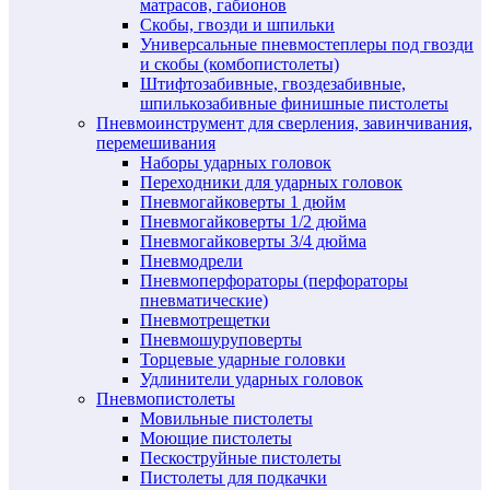
матрасов, габионов
Скобы, гвозди и шпильки
Универсальные пневмостеплеры под гвозди
и скобы (комбопистолеты)
Штифтозабивные, гвоздезабивные,
шпилькозабивные финишные пистолеты
Пневмоинструмент для сверления, завинчивания,
перемешивания
Наборы ударных головок
Переходники для ударных головок
Пневмогайковерты 1 дюйм
Пневмогайковерты 1/2 дюйма
Пневмогайковерты 3/4 дюйма
Пневмодрели
Пневмоперфораторы (перфораторы
пневматические)
Пневмотрещетки
Пневмошуруповерты
Торцевые ударные головки
Удлинители ударных головок
Пневмопистолеты
Мовильные пистолеты
Моющие пистолеты
Пескоструйные пистолеты
Пистолеты для подкачки