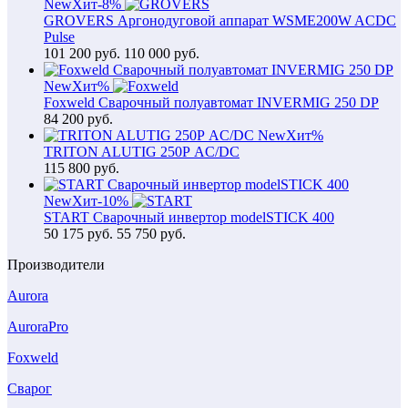
New
Хит
-8%
GROVERS Аргонодуговой аппарат WSME200W ACDC
Pulse
101 200
руб.
110 000 руб.
New
Хит
%
Foxweld Сварочный полуавтомат INVERMIG 250 DP
84 200
руб.
New
Хит
%
TRITON ALUTIG 250Р AC/DC
115 800
руб.
New
Хит
-10%
START Сварочный инвертор modelSTICK 400
50 175
руб.
55 750 руб.
Производители
Aurora
AuroraPro
Foxweld
Сварог