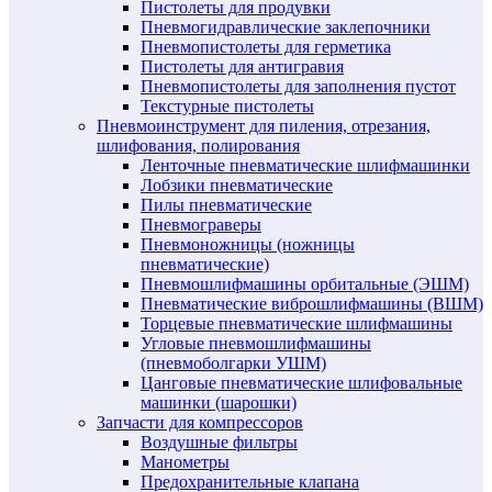
Пистолеты для продувки
Пневмогидравлические заклепочники
Пневмопистолеты для герметика
Пистолеты для антигравия
Пневмопистолеты для заполнения пустот
Текстурные пистолеты
Пневмоинструмент для пиления, отрезания,
шлифования, полирования
Ленточные пневматические шлифмашинки
Лобзики пневматические
Пилы пневматические
Пневмограверы
Пневмоножницы (ножницы
пневматические)
Пневмошлифмашины орбитальные (ЭШМ)
Пневматические виброшлифмашины (ВШМ)
Торцевые пневматические шлифмашины
Угловые пневмошлифмашины
(пневмоболгарки УШМ)
Цанговые пневматические шлифовальные
машинки (шарошки)
Запчасти для компрессоров
Воздушные фильтры
Манометры
Предохранительные клапана