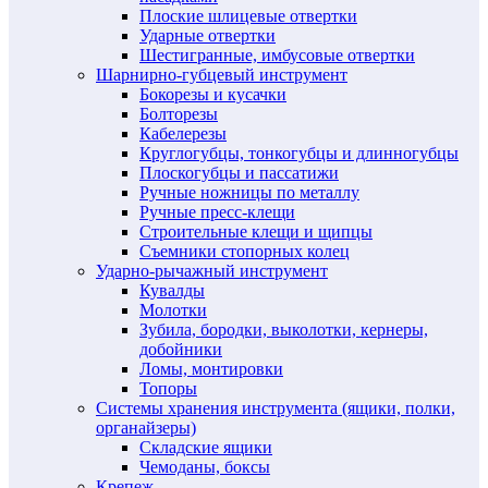
Плоские шлицевые отвертки
Ударные отвертки
Шестигранные, имбусовые отвертки
Шарнирно-губцевый инструмент
Бокорезы и кусачки
Болторезы
Кабелерезы
Круглогубцы, тонкогубцы и длинногубцы
Плоскогубцы и пассатижи
Ручные ножницы по металлу
Ручные пресс-клещи
Строительные клещи и щипцы
Съемники стопорных колец
Ударно-рычажный инструмент
Кувалды
Молотки
Зубила, бородки, выколотки, кернеры,
добойники
Ломы, монтировки
Топоры
Системы хранения инструмента (ящики, полки,
органайзеры)
Складские ящики
Чемоданы, боксы
Крепеж