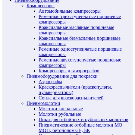
Пневмооборудование
Компрессоры
Автомобильные компрессоры
Ременные трехступенчатые поршневые
компрессоры
Коаксиальные масляные поршневые
компрессоры
Коаксиальные безмасляные поршневые
компрессоры
Ременные одноступенчатые поршневые
компрессоры
Ременные двухступенчатые поршневые
компрессоры
Компрессоры для аэрографов
Пневмоборудование для покраски
Аэрографы
Краскораспылители (краскопульты,
пульверизаторы)
Сопла для краскораспылителей
Пневмомолотки
Молотки клепальные
Молотки рубильные
Пики для отбойных и рубильных молотков
Пневматические отбойные молотки МО,
МОП, бетоноломы Б, БК