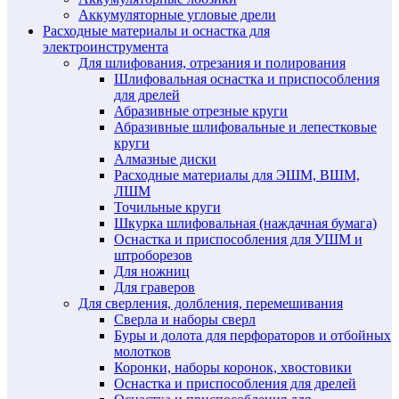
Аккумуляторные угловые дрели
Расходные материалы и оснастка для
электроинструмента
Для шлифования, отрезания и полирования
Шлифовальная оснастка и приспособления
для дрелей
Абразивные отрезные круги
Абразивные шлифовальные и лепестковые
круги
Алмазные диски
Расходные материалы для ЭШМ, ВШМ,
ЛШМ
Точильные круги
Шкурка шлифовальная (наждачная бумага)
Оснастка и приспособления для УШМ и
штроборезов
Для ножниц
Для граверов
Для сверления, долбления, перемешивания
Сверла и наборы сверл
Буры и долота для перфораторов и отбойных
молотков
Коронки, наборы коронок, хвостовики
Оснастка и приспособления для дрелей