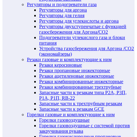
Регуляторы и подогреватели газа
Регуляторы для аргона
Регуляторы для гелия
Регуляторы для углекислоты и аргона
Регуляторы двухступенчатые c функцией
газосбережения для Аргона/СО2
Подогреватели углекислого газа и блоки
питания
Устройства газосбережения для Аргона /СО2
(экономайзеры)
Резаки газовые и комплектующие к ним
Резаки керосиновые
Резаки пропановые инжекторные
Резаки ацетиленовые инжекторные
Резаки комбинированные инжекторные
Резаки комбинированные трехтрубные
Запасные части к резакам типа Р2А, Р3П,
Р1А, Р1П, RB-22
Запасные части к трехтрубным резакам
Запасные части к резакам GCE
Горелки газовые и комплектующие к ним
Горелки газовоздушные
Горелки газовоздушные с системой против
закручивания рукава
Горелки газокислородные пропановые