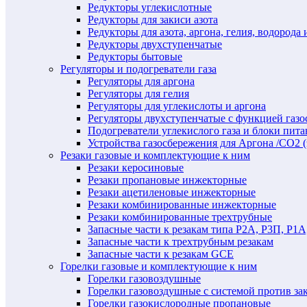
Редукторы углекислотные
Редукторы для закиси азота
Редукторы для азота, аргона, гелия, водорода 
Редукторы двухступенчатые
Редукторы бытовые
Регуляторы и подогреватели газа
Регуляторы для аргона
Регуляторы для гелия
Регуляторы для углекислоты и аргона
Регуляторы двухступенчатые c функцией газ
Подогреватели углекислого газа и блоки пита
Устройства газосбережения для Аргона /СО2 
Резаки газовые и комплектующие к ним
Резаки керосиновые
Резаки пропановые инжекторные
Резаки ацетиленовые инжекторные
Резаки комбинированные инжекторные
Резаки комбинированные трехтрубные
Запасные части к резакам типа Р2А, Р3П, Р1А
Запасные части к трехтрубным резакам
Запасные части к резакам GCE
Горелки газовые и комплектующие к ним
Горелки газовоздушные
Горелки газовоздушные с системой против за
Горелки газокислородные пропановые