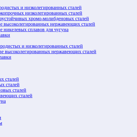
еродистых и низколегированных сталей
окопрочных низколегированных сталей
лоустойчивых хромо-молибденовых сталей
ве высоколегированных нержавеющих сталей
е никелевых сплавов для чугуна
лавки
еродистых и низколегированных сталей
ове высоколегированных нержавеющих сталей
лавки
ых сталей
ых сталей
новых сталей
авеющих сталей
уна
и
м