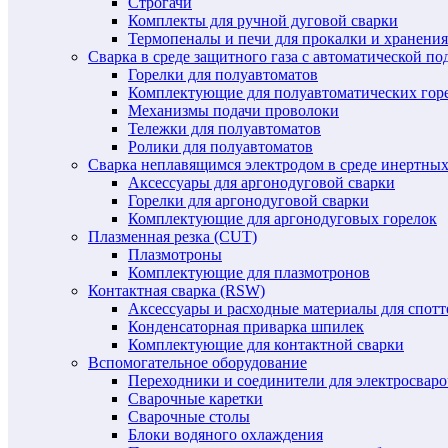
Строгачи
Комплекты для ручной дуговой сварки
Термопеналы и печи для прокалки и хранения
Сварка в среде защитного газа с автоматической 
Горелки для полуавтоматов
Комплектующие для полуавтоматических гор
Механизмы подачи проволоки
Тележки для полуавтоматов
Ролики для полуавтоматов
Сварка неплавящимся электродом в среде инертных 
Аксессуары для аргонодуговой сварки
Горелки для аргонодуговой сварки
Комплектующие для аргонодуговых горелок
Плазменная резка (CUT)
Плазмотроны
Комплектующие для плазмотронов
Контактная сварка (RSW)
Аксессуары и расходные материалы для спотт
Конденсаторная приварка шпилек
Комплектующие для контактной сварки
Вспомогательное оборудование
Переходники и соединители для электросвар
Сварочные каретки
Сварочные столы
Блоки водяного охлаждения