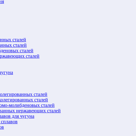
ия
анных сталей
анных сталей
бденовых сталей
ержавеющих сталей
чугуна
колегированных сталей
колегированных сталей
ромо-молибденовых сталей
ованных нержавеющих сталей
авов для чугуна
 сплавов
ов