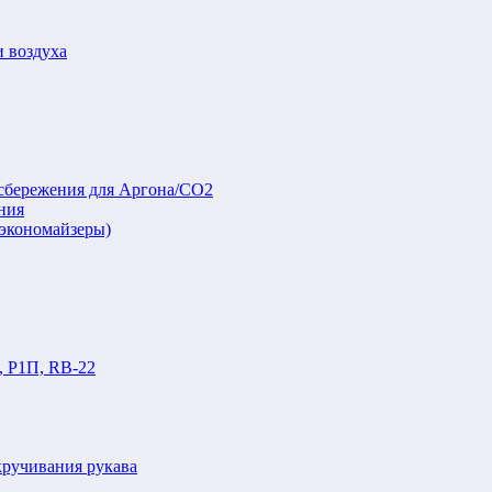
и воздуха
осбережения для Аргона/СО2
ния
(экономайзеры)
, Р1П, RB-22
кручивания рукава