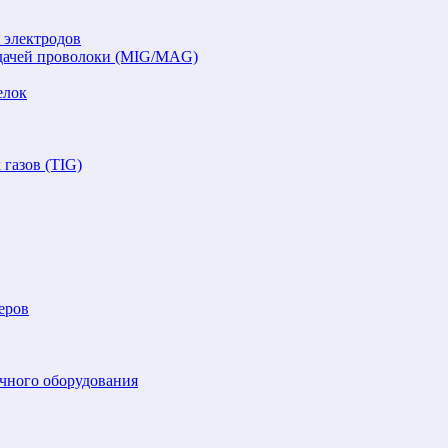
 электродов
подачей проволоки (MIG/MAG)
елок
газов (TIG)
еров
очного оборудования