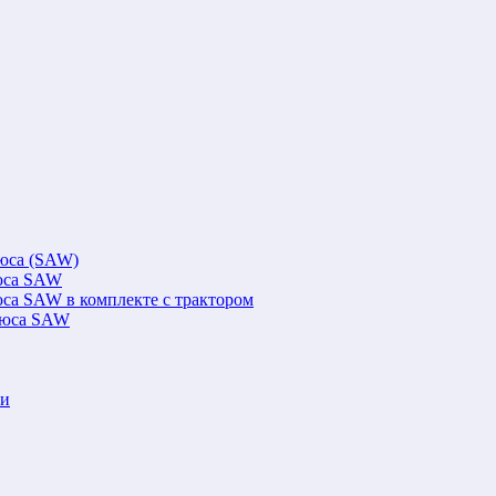
люса (SAW)
люса SAW
юса SAW в комплекте с трактором
флюса SAW
ки