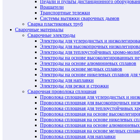
Педали и пульты дистанционного оборудован
Вращатели
Транспортные тележки
Системы вытяжки сварочных дымов
Сварка пластиковых труб
Сварочные материалы
Сварочные электроды
Электроды для углеродистых и низколегиров
Электроды для высокопрочных низколегиров
Электроды для теплоустойчивых хромо-моли
Электроды на основе высоколегированных н
Электроды на основе алюминиевых сплавов
Электроды на основе медных сплавов
Электроды на основе никелевых сплавов для 
Электроды для наплавки
Электроды для резки и строжки
Сварочная проволока сплошная
Проволока сплошная для углеродистых и низ
Проволока сплошная для высокопрочных низ
Проволока сплошная для теплоустойчивых х
Проволока сплошная на основе высоколегир
Проволока сплошная на основе никелевых спл
Проволока сплошная на основе алюминиевых
Проволока сплошная на основе медных сплав
Проволока сплошная для наплавки