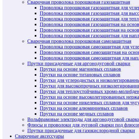
Сварочная проволока порошковая газозащитная
Проволока порошковая газозащитная для угл
Проволока порошковая газозащитная для выс
Проволока порошковая газозащитная для теп
Проволока порошковая газозащитная на осно
Проволока порошковая газозащитная на основ
Проволока порошковая газозащитная для нап
Сварочная проволока порошковая самозащитная
Проволока порошковая самозащитная для угл
Проволока порошковая самозащитная на осн
Проволока порошковая самозащитная для нап
Прутки присадочные для аргонодуговой сварки
Прутки на основе магниевых сплавов
Прутки на основе титановых сплавов
Прутки для углеродистых и низколегированн
Прутки для высокопрочных низколегированн
Прутки для теплоустойчивых хромо-молибде
Прутки на основе высоколегированных нерж
Прутки на основе никелевых сплавов для чуг
Прутки на основе алюминиевых сплавов
Прутки на основе медных сплавов
Вольфрамовые электроды для аргонодуговой сварк
Флюсы и проволоки для дуговой сварки под флюсо
Прутки присадочные для газокислородной сварки
Сварочные аксессуары