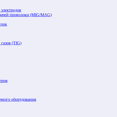
 электродов
подачей проволоки (MIG/MAG)
елок
газов (TIG)
еров
очного оборудования