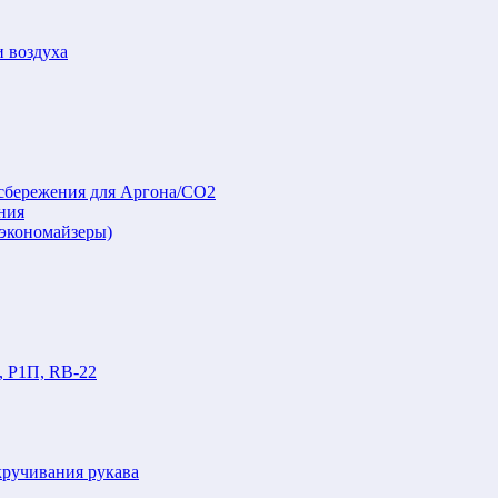
и воздуха
осбережения для Аргона/СО2
ния
(экономайзеры)
, Р1П, RB-22
кручивания рукава