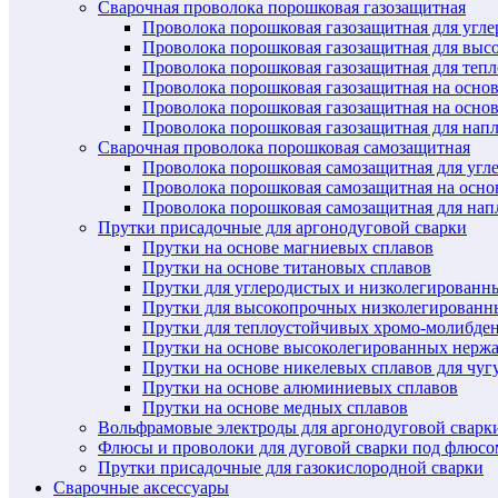
Сварочная проволока порошковая газозащитная
Проволока порошковая газозащитная для угл
Проволока порошковая газозащитная для выс
Проволока порошковая газозащитная для теп
Проволока порошковая газозащитная на осно
Проволока порошковая газозащитная на основ
Проволока порошковая газозащитная для нап
Сварочная проволока порошковая самозащитная
Проволока порошковая самозащитная для угл
Проволока порошковая самозащитная на осн
Проволока порошковая самозащитная для нап
Прутки присадочные для аргонодуговой сварки
Прутки на основе магниевых сплавов
Прутки на основе титановых сплавов
Прутки для углеродистых и низколегированн
Прутки для высокопрочных низколегированн
Прутки для теплоустойчивых хромо-молибде
Прутки на основе высоколегированных нерж
Прутки на основе никелевых сплавов для чуг
Прутки на основе алюминиевых сплавов
Прутки на основе медных сплавов
Вольфрамовые электроды для аргонодуговой сварк
Флюсы и проволоки для дуговой сварки под флюсо
Прутки присадочные для газокислородной сварки
Сварочные аксессуары