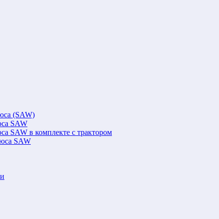
люса (SAW)
люса SAW
юса SAW в комплекте с трактором
флюса SAW
ки