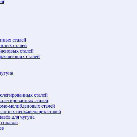
ия
анных сталей
анных сталей
бденовых сталей
ержавеющих сталей
чугуна
колегированных сталей
колегированных сталей
ромо-молибденовых сталей
ованных нержавеющих сталей
авов для чугуна
 сплавов
ов