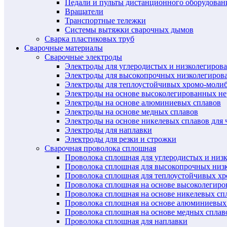
Педали и пульты дистанционного оборудован
Вращатели
Транспортные тележки
Системы вытяжки сварочных дымов
Сварка пластиковых труб
Сварочные материалы
Сварочные электроды
Электроды для углеродистых и низколегиров
Электроды для высокопрочных низколегиров
Электроды для теплоустойчивых хромо-моли
Электроды на основе высоколегированных н
Электроды на основе алюминиевых сплавов
Электроды на основе медных сплавов
Электроды на основе никелевых сплавов для 
Электроды для наплавки
Электроды для резки и строжки
Сварочная проволока сплошная
Проволока сплошная для углеродистых и низ
Проволока сплошная для высокопрочных низ
Проволока сплошная для теплоустойчивых х
Проволока сплошная на основе высоколегир
Проволока сплошная на основе никелевых спл
Проволока сплошная на основе алюминиевых
Проволока сплошная на основе медных сплав
Проволока сплошная для наплавки