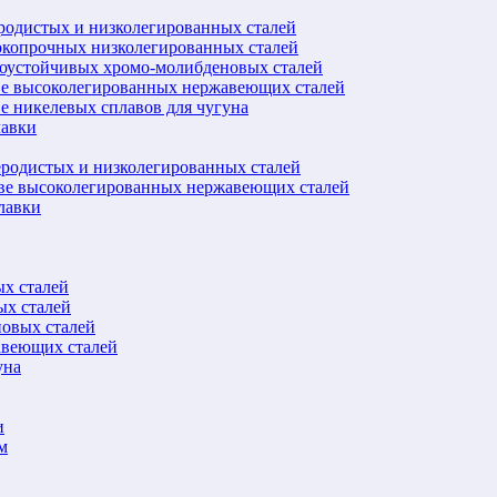
еродистых и низколегированных сталей
окопрочных низколегированных сталей
лоустойчивых хромо-молибденовых сталей
ве высоколегированных нержавеющих сталей
е никелевых сплавов для чугуна
лавки
еродистых и низколегированных сталей
ове высоколегированных нержавеющих сталей
лавки
ых сталей
ых сталей
новых сталей
авеющих сталей
уна
и
м