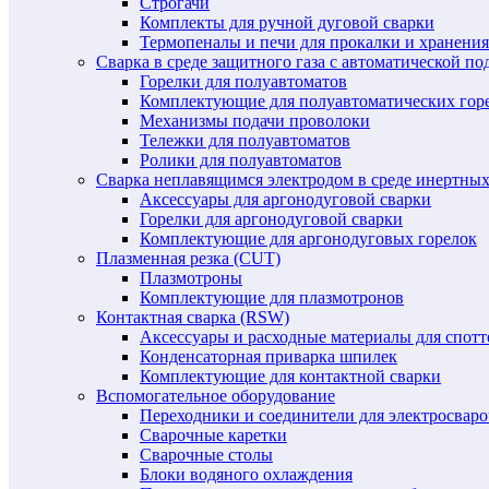
Строгачи
Комплекты для ручной дуговой сварки
Термопеналы и печи для прокалки и хранения
Сварка в среде защитного газа с автоматической 
Горелки для полуавтоматов
Комплектующие для полуавтоматических гор
Механизмы подачи проволоки
Тележки для полуавтоматов
Ролики для полуавтоматов
Сварка неплавящимся электродом в среде инертных 
Аксессуары для аргонодуговой сварки
Горелки для аргонодуговой сварки
Комплектующие для аргонодуговых горелок
Плазменная резка (CUT)
Плазмотроны
Комплектующие для плазмотронов
Контактная сварка (RSW)
Аксессуары и расходные материалы для спотт
Конденсаторная приварка шпилек
Комплектующие для контактной сварки
Вспомогательное оборудование
Переходники и соединители для электросвар
Сварочные каретки
Сварочные столы
Блоки водяного охлаждения