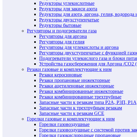
Редукторы углекислотные
Редукторы для закиси азота
Редукторы для азота, аргона, гелия, водорода 
Редукторы двухступенчатые
Редукторы бытовые
Регуляторы и подогреватели газа
Регуляторы для аргона
Регуляторы для гелия
Регуляторы для углекислоты и аргона
Регуляторы двухступенчатые c функцией газ
Подогреватели углекислого газа и блоки пита
Устройства газосбережения для Аргона /СО2 
Резаки газовые и комплектующие к ним
Резаки керосиновые
Резаки пропановые инжекторные
Резаки ацетиленовые инжекторные
Резаки комбинированные инжекторные
Резаки комбинированные трехтрубные
Запасные части к резакам типа Р2А, Р3П, Р1А
Запасные части к трехтрубным резакам
Запасные части к резакам GCE
Горелки газовые и комплектующие к ним
Горелки газовоздушные
Горелки газовоздушные с системой против за
Горелки газокислородные пропановые