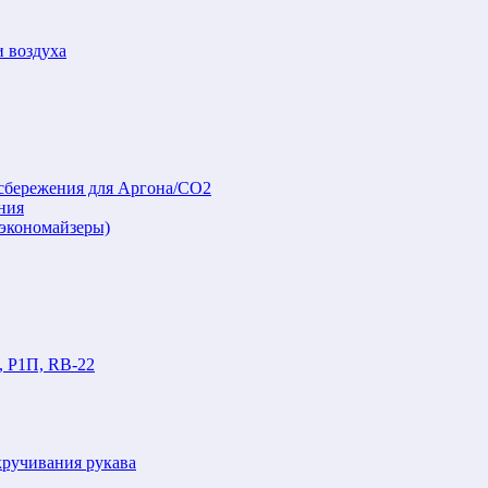
и воздуха
осбережения для Аргона/СО2
ния
(экономайзеры)
, Р1П, RB-22
кручивания рукава