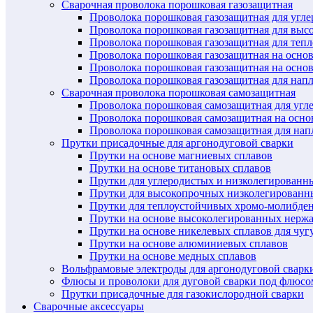
Сварочная проволока порошковая газозащитная
Проволока порошковая газозащитная для угл
Проволока порошковая газозащитная для выс
Проволока порошковая газозащитная для теп
Проволока порошковая газозащитная на осно
Проволока порошковая газозащитная на основ
Проволока порошковая газозащитная для нап
Сварочная проволока порошковая самозащитная
Проволока порошковая самозащитная для угл
Проволока порошковая самозащитная на осн
Проволока порошковая самозащитная для нап
Прутки присадочные для аргонодуговой сварки
Прутки на основе магниевых сплавов
Прутки на основе титановых сплавов
Прутки для углеродистых и низколегированн
Прутки для высокопрочных низколегированн
Прутки для теплоустойчивых хромо-молибде
Прутки на основе высоколегированных нерж
Прутки на основе никелевых сплавов для чуг
Прутки на основе алюминиевых сплавов
Прутки на основе медных сплавов
Вольфрамовые электроды для аргонодуговой сварк
Флюсы и проволоки для дуговой сварки под флюсо
Прутки присадочные для газокислородной сварки
Сварочные аксессуары