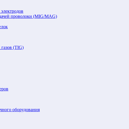
 электродов
подачей проволоки (MIG/MAG)
елок
газов (TIG)
еров
очного оборудования