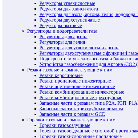
Редукторы углекислотные
Редукторы для закиси азота
Редукторы для азота, аргона, гелия, водорода 
Редукторы двухступенчатые
Редукторы бытовые
Регуляторы и подогреватели газа
Регуляторы для аргона
Регуляторы для гелия
Регуляторы для углекислоты и аргона
Регуляторы двухступенчатые c функцией газ
Подогреватели углекислого газа и блоки пита
Устройства газосбережения для Аргона /СО2 
Резаки газовые и комплектующие к ним
Резаки керосиновые
Резаки пропановые инжекторные
Резаки ацетиленовые инжекторные
Резаки комбинированные инжекторные
Резаки комбинированные трехтрубные
Запасные части к резакам типа Р2А, Р3П, Р1А
Запасные части к трехтрубным резакам
Запасные части к резакам GCE
Горелки газовые и комплектующие к ним
Горелки газовоздушные
Горелки газовоздушные с системой против за
Горелки газокислородные пропановые