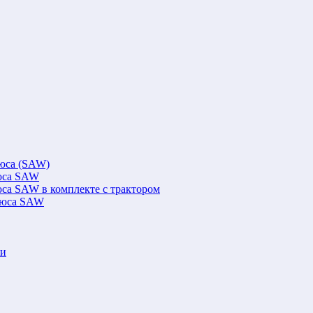
люса (SAW)
люса SAW
юса SAW в комплекте с трактором
флюса SAW
ки