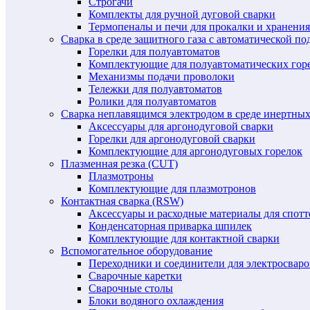
Строгачи
Комплекты для ручной дуговой сварки
Термопеналы и печи для прокалки и хранения
Сварка в среде защитного газа с автоматической 
Горелки для полуавтоматов
Комплектующие для полуавтоматических гор
Механизмы подачи проволоки
Тележки для полуавтоматов
Ролики для полуавтоматов
Сварка неплавящимся электродом в среде инертных 
Аксессуары для аргонодуговой сварки
Горелки для аргонодуговой сварки
Комплектующие для аргонодуговых горелок
Плазменная резка (CUT)
Плазмотроны
Комплектующие для плазмотронов
Контактная сварка (RSW)
Аксессуары и расходные материалы для спотт
Конденсаторная приварка шпилек
Комплектующие для контактной сварки
Вспомогательное оборудование
Переходники и соединители для электросвар
Сварочные каретки
Сварочные столы
Блоки водяного охлаждения