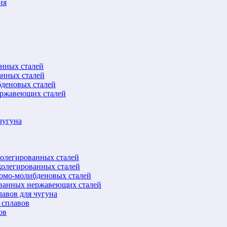
ия
анных сталей
анных сталей
бденовых сталей
ержавеющих сталей
чугуна
колегированных сталей
колегированных сталей
ромо-молибденовых сталей
ованных нержавеющих сталей
авов для чугуна
 сплавов
ов