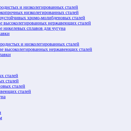
еродистых и низколегированных сталей
окопрочных низколегированных сталей
лоустойчивых хромо-молибденовых сталей
ве высоколегированных нержавеющих сталей
е никелевых сплавов для чугуна
лавки
еродистых и низколегированных сталей
ове высоколегированных нержавеющих сталей
лавки
ых сталей
ых сталей
новых сталей
авеющих сталей
уна
и
м