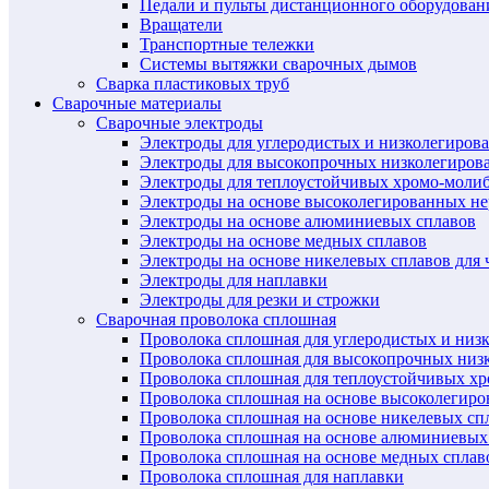
Педали и пульты дистанционного оборудован
Вращатели
Транспортные тележки
Системы вытяжки сварочных дымов
Сварка пластиковых труб
Сварочные материалы
Сварочные электроды
Электроды для углеродистых и низколегиров
Электроды для высокопрочных низколегиров
Электроды для теплоустойчивых хромо-моли
Электроды на основе высоколегированных н
Электроды на основе алюминиевых сплавов
Электроды на основе медных сплавов
Электроды на основе никелевых сплавов для 
Электроды для наплавки
Электроды для резки и строжки
Сварочная проволока сплошная
Проволока сплошная для углеродистых и низ
Проволока сплошная для высокопрочных низ
Проволока сплошная для теплоустойчивых х
Проволока сплошная на основе высоколегир
Проволока сплошная на основе никелевых спл
Проволока сплошная на основе алюминиевых
Проволока сплошная на основе медных сплав
Проволока сплошная для наплавки