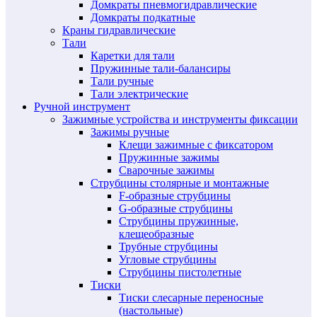
Домкраты пневмогидравлические
Домкраты подкатные
Краны гидравлические
Тали
Каретки для тали
Пружинные тали-балансиры
Тали ручные
Тали электрические
Ручной инструмент
Зажимные устройства и инструменты фиксации
Зажимы ручные
Клещи зажимные с фиксатором
Пружинные зажимы
Сварочные зажимы
Струбцины столярные и монтажные
F-образные струбцины
G-образные струбцины
Струбцины пружинные,
клещеобразные
Трубные струбцины
Угловые струбцины
Струбцины пистолетные
Тиски
Тиски слесарные переносные
(настольные)