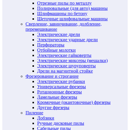
Отрезные пилы по металлу
Полировальные (для авто) машины
Шлифмашины по бетону
Щеточные шлифовальные машины
Сверление, завинчивание, долбление,
перемешивание
Электрические дрели
Электрические ударные дрели
Перфораторы
Отбойные молотки
Электрические гайковерты
Электрические миксеры (мешалки)
Электрические шуруповерты
Дрели на магнитной стойке
Фрезерование и строгание
Электрические рубанки
Универсальные фрезеры
Ротационные фрезеры
Ламельные фрезеры
Кромочные (окантовочные) фрезеры
Другие фрезеры
Пиление
Лобзики
Ручные дисковые пилы
Сабельные пилы