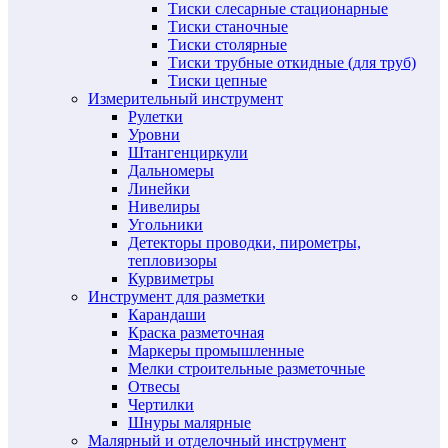
Тиски слесарные стационарные
Тиски станочные
Тиски столярные
Тиски трубные откидные (для труб)
Тиски цепные
Измерительный инструмент
Рулетки
Уровни
Штангенциркули
Дальномеры
Линейки
Нивелиры
Угольники
Детекторы проводки, пирометры,
тепловизоры
Курвиметры
Инструмент для разметки
Карандаши
Краска разметочная
Маркеры промышленные
Мелки строительные разметочные
Отвесы
Чертилки
Шнуры малярные
Малярный и отделочный инструмент