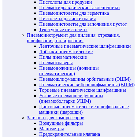
Пистолеты для продувки
Пневмогидравлические заклепочники
Пневмопистолеты для герметика
Пистолеты для антигравия
Пневмопистолеты для заполнения пустот
Текстурные пистолеты
Пневмоинструмент для пиления, отрезания,
шлифования, полирования
Ленточные пневматические шлифмашинки
Лобзики пневматические
Пилы пневматические
Пневмограверы
Пневмоножницы (ножницы
пневматические)
Пневмошлифмашины орбитальные (ЭШМ)
Пневматические виброшлифмашины (ВШМ)
Торцевые пневматические шлифмашины
Угловые пневмошлифмашины
(пневмоболгарки УШМ)
Цанговые пневматические шлифовальные
машинки (шарошки)
Запчасти для компрессоров
Воздушные фильтры
Манометры
Предохранительные клапана