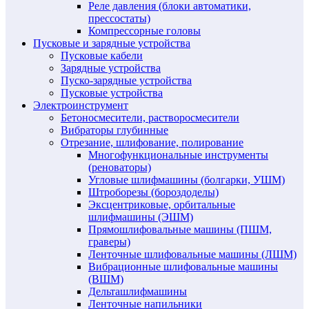
Реле давления (блоки автоматики,
прессостаты)
Компрессорные головы
Пусковые и зарядные устройства
Пусковые кабели
Зарядные устройства
Пуско-зарядные устройства
Пусковые устройства
Электроинструмент
Бетоносмесители, растворосмесители
Вибраторы глубинные
Отрезание, шлифование, полирование
Многофункциональные инструменты
(реноваторы)
Угловые шлифмашины (болгарки, УШМ)
Штроборезы (бороздоделы)
Эксцентриковые, орбитальные
шлифмашины (ЭШМ)
Прямошлифовальные машины (ПШМ,
граверы)
Ленточные шлифовальные машины (ЛШМ)
Вибрационные шлифовальные машины
(ВШМ)
Дельташлифмашины
Ленточные напильники