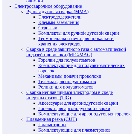
очистки
Электросварочное оборудование
Ручная дуговая сварка (MMA)
Электрододержатели
Клеммы заземления
Строгачи
Комплекты для ручной дуговой сварки
Термопеналы и печи для прокалки и
хранения электродов
Сварка в среде защитного газа с автоматической
подачей проволоки (MIG/MAG)
Горелки для полуавтоматов
Комплектующие для полуавтоматических
горелок
Механизмы подачи проволоки
Тележки для полуавтоматов
Ролики для полуавтоматов
Сварка неплавящимся электродом в среде
инертных газов (TIG)
Аксессуары для аргонодуговой сварки
Горелки для аргонодуговой сварки
Комплектующие для аргонодуговых горелок
Плазменная резка (CUT)
Плазмотроны
Комплектующие для плазмотронов