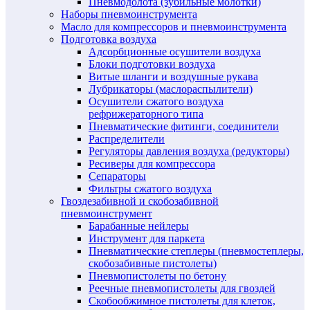
Пневмодолота (зубильные молотки)
Наборы пневмоинструмента
Масло для компрессоров и пневмоинструмента
Подготовка воздуха
Адсорбционные осушители воздуха
Блоки подготовки воздуха
Витые шланги и воздушные рукава
Лубрикаторы (маслораспылители)
Осушители сжатого воздуха
рефрижераторного типа
Пневматические фитинги, соединители
Распределители
Регуляторы давления воздуха (редукторы)
Ресиверы для компрессора
Сепараторы
Фильтры сжатого воздуха
Гвоздезабивной и скобозабивной
пневмоинструмент
Барабанные нейлеры
Инструмент для паркета
Пневматические степлеры (пневмостеплеры,
скобозабивные пистолеты)
Пневмопистолеты по бетону
Реечные пневмопистолеты для гвоздей
Скобообжимное пистолеты для клеток,