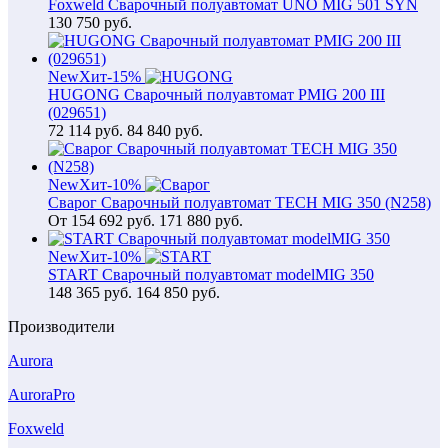
Foxweld Сварочный полуавтомат UNO MIG 501 SYN
130 750
руб.
New
Хит
-15%
HUGONG Сварочный полуавтомат PMIG 200 III
(029651)
72 114
руб.
84 840 руб.
New
Хит
-10%
Сварог Сварочный полуавтомат TECH MIG 350 (N258)
От
154 692
руб.
171 880 руб.
New
Хит
-10%
START Сварочный полуавтомат modelMIG 350
148 365
руб.
164 850 руб.
Производители
Aurora
AuroraPro
Foxweld