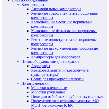
Пневмооборудование
Компрессоры
Автомобильные компрессоры
Ременные трехступенчатые поршневые
компрессоры
Коаксиальные масляные поршневые
компрессоры
Коаксиальные безмасляные поршневые
компрессоры
Ременные одноступенчатые поршневые
компрессоры
Ременные двухступенчатые поршневые
компрессоры
Компрессоры для аэрографов
Пневмоборудование для покраски
Аэрографы
Краскораспылители (краскопульты,
пульверизаторы)
Сопла для краскораспылителей
Пневмомолотки
Молотки клепальные
Молотки рубильные
Пики для отбойных и рубильных молотков
Пневматические отбойные молотки МО,
МОП, бетоноломы Б, БК