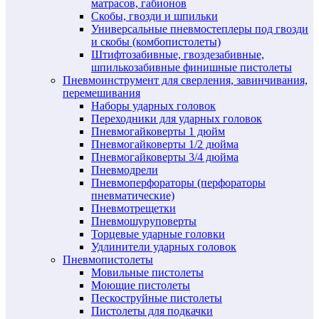
матрасов, габионов
Скобы, гвозди и шпильки
Универсальные пневмостеплеры под гвозди
и скобы (комбопистолеты)
Штифтозабивные, гвоздезабивные,
шпилькозабивные финишные пистолеты
Пневмоинструмент для сверления, завинчивания,
перемешивания
Наборы ударных головок
Переходники для ударных головок
Пневмогайковерты 1 дюйм
Пневмогайковерты 1/2 дюйма
Пневмогайковерты 3/4 дюйма
Пневмодрели
Пневмоперфораторы (перфораторы
пневматические)
Пневмотрещетки
Пневмошуруповерты
Торцевые ударные головки
Удлинители ударных головок
Пневмопистолеты
Мовильные пистолеты
Моющие пистолеты
Пескоструйные пистолеты
Пистолеты для подкачки