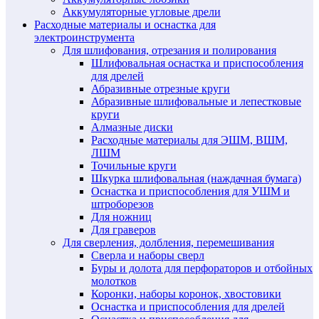
Аккумуляторные угловые дрели
Расходные материалы и оснастка для
электроинструмента
Для шлифования, отрезания и полирования
Шлифовальная оснастка и приспособления
для дрелей
Абразивные отрезные круги
Абразивные шлифовальные и лепестковые
круги
Алмазные диски
Расходные материалы для ЭШМ, ВШМ,
ЛШМ
Точильные круги
Шкурка шлифовальная (наждачная бумага)
Оснастка и приспособления для УШМ и
штроборезов
Для ножниц
Для граверов
Для сверления, долбления, перемешивания
Сверла и наборы сверл
Буры и долота для перфораторов и отбойных
молотков
Коронки, наборы коронок, хвостовики
Оснастка и приспособления для дрелей