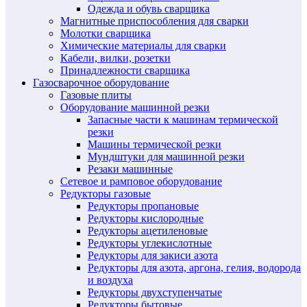
Одежда и обувь сварщика
Магнитные приспособления для сварки
Молотки сварщика
Химические материалы для сварки
Кабели, вилки, розетки
Принадлежности сварщика
Газосварочное оборудование
Газовые плиты
Оборудование машинной резки
Запасные части к машинам термической
резки
Машины термической резки
Мундштуки для машинной резки
Резаки машинные
Сетевое и рамповое оборудование
Редукторы газовые
Редукторы пропановые
Редукторы кислородные
Редукторы ацетиленовые
Редукторы углекислотные
Редукторы для закиси азота
Редукторы для азота, аргона, гелия, водорода
и воздуха
Редукторы двухступенчатые
Редукторы бытовые