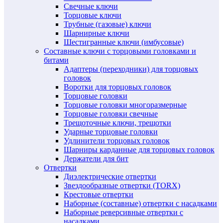
Свечные ключи
Торцовые ключи
Трубные (газовые) ключи
Шарнирные ключи
Шестигранные ключи (имбусовые)
Составные ключи с торцовыми головками и
битами
Адаптеры (переходники) для торцовых
головок
Воротки для торцовых головок
Торцовые головки
Торцовые головки многоразмерные
Торцовые головки свечные
Трещоточные ключи, трещотки
Ударные торцовые головки
Удлинители торцовых головок
Шарниры карданные для торцовых головок
Держатели для бит
Отвертки
Диэлектрические отвертки
Звездообразные отвертки (TORX)
Крестовые отвертки
Наборные (составные) отвертки с насадками
Наборные реверсивные отвертки с
насадками