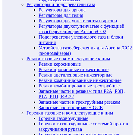
Регуляторы и подогреватели газа
Регуляторы для аргона
Регуляторы для гелия
Регуляторы для углекислоты и аргона
Регуляторы двухступенчатые c функцией
газосбережения для Аргона/СО2
Подогреватели углекислого газа и блоки
питания
Устройства газосбережения для Аргона /СО2
(экономайзеры)
Резаки газовые и комплектующие к ним
Резаки керосиновые
Резаки пропановые инжекторные
Резаки ацетиленовые инжекторные
Резаки комбинированные инжекторные
Резаки комбинированные трехтрубные
Запасные части к резакам типа Р2А, Р3П,
Р1А, Р1П, RB-22
Запасные части к трехтрубным резакам
Запасные части к резакам GCE
Горелки газовые и комплектующие к ним
Горелки газовоздушные
Горелки газовоздушные с системой против
закручивания рукава
Горелки газокислородные пропановые