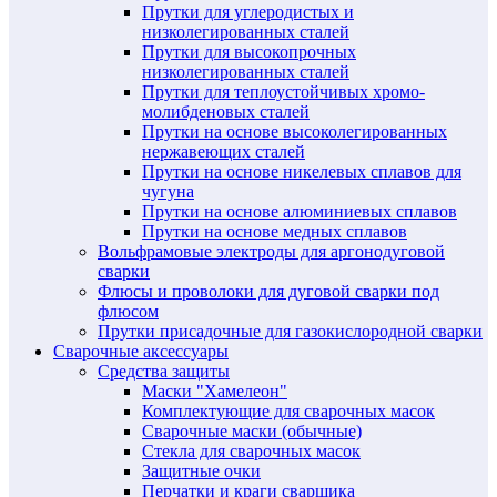
Прутки для углеродистых и
низколегированных сталей
Прутки для высокопрочных
низколегированных сталей
Прутки для теплоустойчивых хромо-
молибденовых сталей
Прутки на основе высоколегированных
нержавеющих сталей
Прутки на основе никелевых сплавов для
чугуна
Прутки на основе алюминиевых сплавов
Прутки на основе медных сплавов
Вольфрамовые электроды для аргонодуговой
сварки
Флюсы и проволоки для дуговой сварки под
флюсом
Прутки присадочные для газокислородной сварки
Сварочные аксессуары
Средства защиты
Маски "Хамелеон"
Комплектующие для сварочных масок
Сварочные маски (обычные)
Стекла для сварочных масок
Защитные очки
Перчатки и краги сварщика