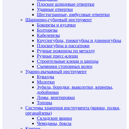
Плоские шлицевые отвертки
Ударные отвертки
Шестигранные, имбусовые отвертки
Шарнирно-губцевый инструмент
Бокорезы и кусачки
Болторезы
Кабелерезы
Круглогубцы, тонкогубцы и длинногубцы
Плоскогубцы и пассатижи
Ручные ножницы по металлу
Ручные пресс-клещи
Строительные клещи и щипцы
Съемники стопорных колец
Ударно-рычажный инструмент
Кувалды
Молотки
Зубила, бородки, выколотки, кернеры,
добойники
Ломы, монтировки
Топоры
Системы хранения инструмента (ящики, полки,
органайзеры)
Складские ящики
Чемоданы, боксы
Крепеж