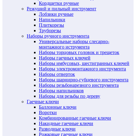
Кордщетки ручные
Режущий и пильный инструмент
Лобзики ручные
Напильники
Плиткорезы
Труборезы
Наборы ручного инструмента
Универсальные наборы слесарно-
монтажного иструмента
Наборы торцовых головок и трещеток
Наборы гаечных ключей
Наборы имбусовых, шестигранных ключей
Наборы электромонтажного инструмента
Наборы отверток
Наборы шарнирно-губцевого инструмента
Наборы резьбонарезного инструмента
Наборы напильников
Наборы для резьбы по дереву
Гаечные ключи
Баллонные ключи
Воротки
Комбинированные гаечные ключи
Накидные гаечные ключи
Разводные ключи
Рожковые гаечные ключи