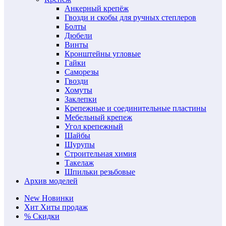
Анкерный крепёж
Гвозди и скобы для ручных степлеров
Болты
Дюбели
Винты
Кронштейны угловые
Гайки
Саморезы
Гвозди
Хомуты
Заклепки
Крепежные и соединительные пластины
Мебельный крепеж
Угол крепежный
Шайбы
Шурупы
Строительная химия
Такелаж
Шпильки резьбовые
Архив моделей
New
Новинки
Хит
Хиты продаж
%
Скидки