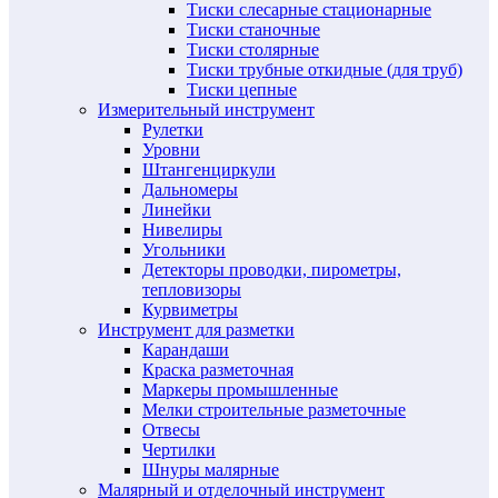
Тиски слесарные стационарные
Тиски станочные
Тиски столярные
Тиски трубные откидные (для труб)
Тиски цепные
Измерительный инструмент
Рулетки
Уровни
Штангенциркули
Дальномеры
Линейки
Нивелиры
Угольники
Детекторы проводки, пирометры,
тепловизоры
Курвиметры
Инструмент для разметки
Карандаши
Краска разметочная
Маркеры промышленные
Мелки строительные разметочные
Отвесы
Чертилки
Шнуры малярные
Малярный и отделочный инструмент