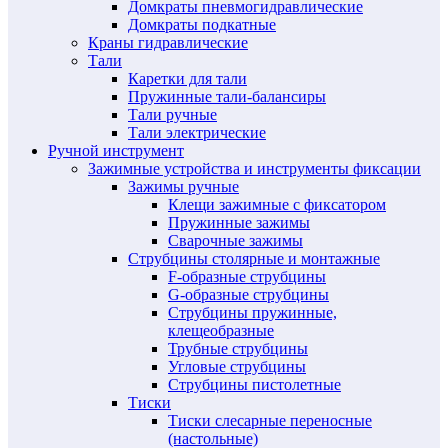
Домкраты пневмогидравлические
Домкраты подкатные
Краны гидравлические
Тали
Каретки для тали
Пружинные тали-балансиры
Тали ручные
Тали электрические
Ручной инструмент
Зажимные устройства и инструменты фиксации
Зажимы ручные
Клещи зажимные с фиксатором
Пружинные зажимы
Сварочные зажимы
Струбцины столярные и монтажные
F-образные струбцины
G-образные струбцины
Струбцины пружинные,
клещеобразные
Трубные струбцины
Угловые струбцины
Струбцины пистолетные
Тиски
Тиски слесарные переносные
(настольные)