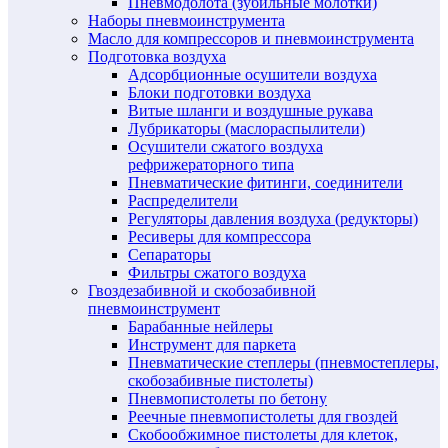
Пневмодолота (зубильные молотки)
Наборы пневмоинструмента
Масло для компрессоров и пневмоинструмента
Подготовка воздуха
Адсорбционные осушители воздуха
Блоки подготовки воздуха
Витые шланги и воздушные рукава
Лубрикаторы (маслораспылители)
Осушители сжатого воздуха
рефрижераторного типа
Пневматические фитинги, соединители
Распределители
Регуляторы давления воздуха (редукторы)
Ресиверы для компрессора
Сепараторы
Фильтры сжатого воздуха
Гвоздезабивной и скобозабивной
пневмоинструмент
Барабанные нейлеры
Инструмент для паркета
Пневматические степлеры (пневмостеплеры,
скобозабивные пистолеты)
Пневмопистолеты по бетону
Реечные пневмопистолеты для гвоздей
Скобообжимное пистолеты для клеток,