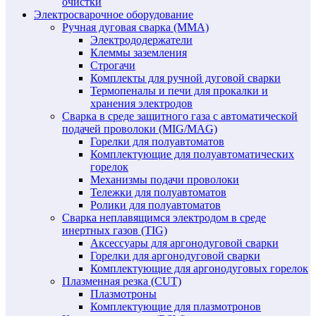
очистки
Электросварочное оборудование
Ручная дуговая сварка (MMA)
Электрододержатели
Клеммы заземления
Строгачи
Комплекты для ручной дуговой сварки
Термопеналы и печи для прокалки и
хранения электродов
Сварка в среде защитного газа с автоматической
подачей проволоки (MIG/MAG)
Горелки для полуавтоматов
Комплектующие для полуавтоматических
горелок
Механизмы подачи проволоки
Тележки для полуавтоматов
Ролики для полуавтоматов
Сварка неплавящимся электродом в среде
инертных газов (TIG)
Аксессуары для аргонодуговой сварки
Горелки для аргонодуговой сварки
Комплектующие для аргонодуговых горелок
Плазменная резка (CUT)
Плазмотроны
Комплектующие для плазмотронов