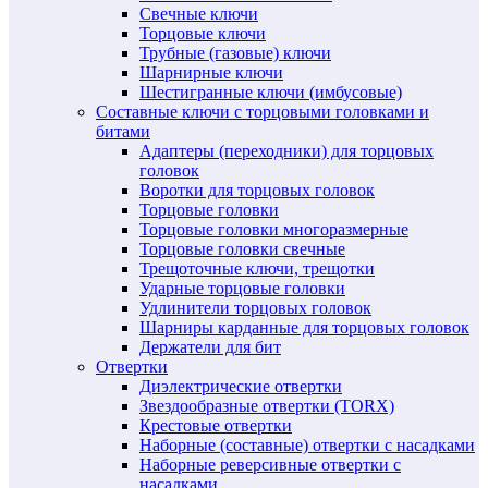
Свечные ключи
Торцовые ключи
Трубные (газовые) ключи
Шарнирные ключи
Шестигранные ключи (имбусовые)
Составные ключи с торцовыми головками и
битами
Адаптеры (переходники) для торцовых
головок
Воротки для торцовых головок
Торцовые головки
Торцовые головки многоразмерные
Торцовые головки свечные
Трещоточные ключи, трещотки
Ударные торцовые головки
Удлинители торцовых головок
Шарниры карданные для торцовых головок
Держатели для бит
Отвертки
Диэлектрические отвертки
Звездообразные отвертки (TORX)
Крестовые отвертки
Наборные (составные) отвертки с насадками
Наборные реверсивные отвертки с
насадками