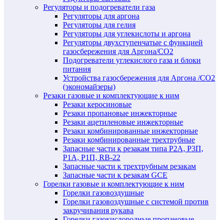
Регуляторы и подогреватели газа
Регуляторы для аргона
Регуляторы для гелия
Регуляторы для углекислоты и аргона
Регуляторы двухступенчатые c функцией
газосбережения для Аргона/СО2
Подогреватели углекислого газа и блоки
питания
Устройства газосбережения для Аргона /СО2
(экономайзеры)
Резаки газовые и комплектующие к ним
Резаки керосиновые
Резаки пропановые инжекторные
Резаки ацетиленовые инжекторные
Резаки комбинированные инжекторные
Резаки комбинированные трехтрубные
Запасные части к резакам типа Р2А, Р3П,
Р1А, Р1П, RB-22
Запасные части к трехтрубным резакам
Запасные части к резакам GCE
Горелки газовые и комплектующие к ним
Горелки газовоздушные
Горелки газовоздушные с системой против
закручивания рукава
Горелки газокислородные пропановые