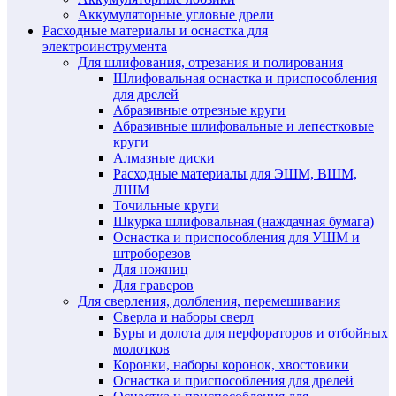
Аккумуляторные угловые дрели
Расходные материалы и оснастка для
электроинструмента
Для шлифования, отрезания и полирования
Шлифовальная оснастка и приспособления
для дрелей
Абразивные отрезные круги
Абразивные шлифовальные и лепестковые
круги
Алмазные диски
Расходные материалы для ЭШМ, ВШМ,
ЛШМ
Точильные круги
Шкурка шлифовальная (наждачная бумага)
Оснастка и приспособления для УШМ и
штроборезов
Для ножниц
Для граверов
Для сверления, долбления, перемешивания
Сверла и наборы сверл
Буры и долота для перфораторов и отбойных
молотков
Коронки, наборы коронок, хвостовики
Оснастка и приспособления для дрелей