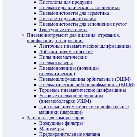
Пистолеты для продувки
Пневмогидравлические заклепочники
Пневмопистолеты для герметика
Пистолеты для антигравия
Пневмопистолеты для заполнения пустот
Текстурные пистолеты
Пневмоинструмент для пиления, отрезания,
шлифования, полирования
Ленточные пневматические шлифмашинки
Лобзики пневматические
Пилы пневматические
Пневмограверы
Пневмоножницы (ножницы
пневматические)
Пневмошлифмашины орбитальные (ЭШМ)
Пневматические виброшлифмашины (ВШМ)
Торцевые пневматические шлифмашины
Угловые пневмошлифмашины
(пневмоболгарки УШМ)
Цанговые пневматические шлифовальные
машинки (шарошки)
Запчасти для компрессоров
Воздушные фильтры
Манометры
Предохранительные клапана