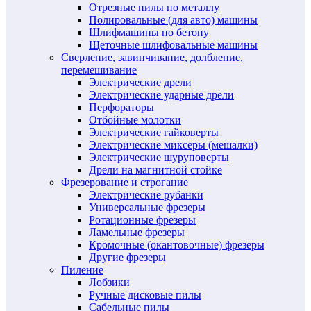
Отрезные пилы по металлу
Полировальные (для авто) машины
Шлифмашины по бетону
Щеточные шлифовальные машины
Сверление, завинчивание, долбление,
перемешивание
Электрические дрели
Электрические ударные дрели
Перфораторы
Отбойные молотки
Электрические гайковерты
Электрические миксеры (мешалки)
Электрические шуруповерты
Дрели на магнитной стойке
Фрезерование и строгание
Электрические рубанки
Универсальные фрезеры
Ротационные фрезеры
Ламельные фрезеры
Кромочные (окантовочные) фрезеры
Другие фрезеры
Пиление
Лобзики
Ручные дисковые пилы
Сабельные пилы