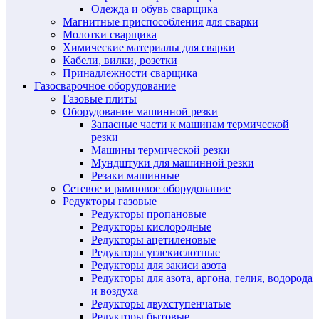
Одежда и обувь сварщика
Магнитные приспособления для сварки
Молотки сварщика
Химические материалы для сварки
Кабели, вилки, розетки
Принадлежности сварщика
Газосварочное оборудование
Газовые плиты
Оборудование машинной резки
Запасные части к машинам термической
резки
Машины термической резки
Мундштуки для машинной резки
Резаки машинные
Сетевое и рамповое оборудование
Редукторы газовые
Редукторы пропановые
Редукторы кислородные
Редукторы ацетиленовые
Редукторы углекислотные
Редукторы для закиси азота
Редукторы для азота, аргона, гелия, водорода
и воздуха
Редукторы двухступенчатые
Редукторы бытовые