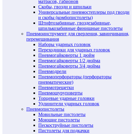
матрасов, габионов
Скобы, гвозди и шпильки
Универсальные пневмостеплеры под гвозди
и скобы (комбопистолеты)
Штифтозабивные, гвоздезабивные,
шпилькозабивные финишные пистолеты
Пневмоинструмент для сверления, завинчивания,
перемешивания
Наборы ударных головок
Переходники для ударных головок
Пневмогайковерты 1 дюйм
Пневмогайковерты 1/2 дюйма
Пневмогайковерты 3/4 дюйма
Пневмодрели
Пневмоперфораторы (перфораторы
пневматические)
Пневмотрещетки
Пневмошуруповерты
Торцевые ударные головки
Удлинители ударных головок
Пневмопистолеты
Мовильные пистолеты
Моющие пистолеты
Пескоструйные пистолеты
Пистолеты для подкачки