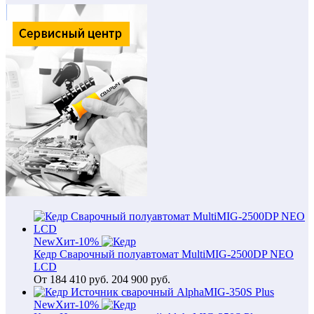
New
Хит
-10%
Кедр Сварочный полуавтомат MultiMIG-2500DP NEO
LCD
От
184 410
руб.
204 900 руб.
New
Хит
-10%