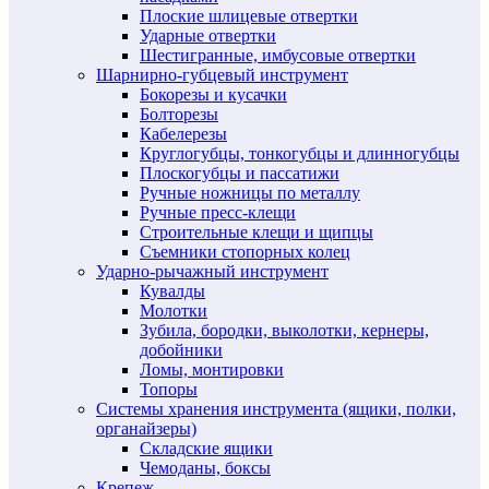
Плоские шлицевые отвертки
Ударные отвертки
Шестигранные, имбусовые отвертки
Шарнирно-губцевый инструмент
Бокорезы и кусачки
Болторезы
Кабелерезы
Круглогубцы, тонкогубцы и длинногубцы
Плоскогубцы и пассатижи
Ручные ножницы по металлу
Ручные пресс-клещи
Строительные клещи и щипцы
Съемники стопорных колец
Ударно-рычажный инструмент
Кувалды
Молотки
Зубила, бородки, выколотки, кернеры,
добойники
Ломы, монтировки
Топоры
Системы хранения инструмента (ящики, полки,
органайзеры)
Складские ящики
Чемоданы, боксы
Крепеж