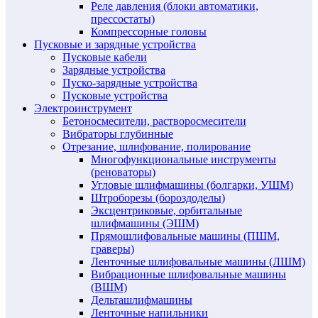
Реле давления (блоки автоматики,
прессостаты)
Компрессорные головы
Пусковые и зарядные устройства
Пусковые кабели
Зарядные устройства
Пуско-зарядные устройства
Пусковые устройства
Электроинструмент
Бетоносмесители, растворосмесители
Вибраторы глубинные
Отрезание, шлифование, полирование
Многофункциональные инструменты
(реноваторы)
Угловые шлифмашины (болгарки, УШМ)
Штроборезы (бороздоделы)
Эксцентриковые, орбитальные
шлифмашины (ЭШМ)
Прямошлифовальные машины (ПШМ,
граверы)
Ленточные шлифовальные машины (ЛШМ)
Вибрационные шлифовальные машины
(ВШМ)
Дельташлифмашины
Ленточные напильники