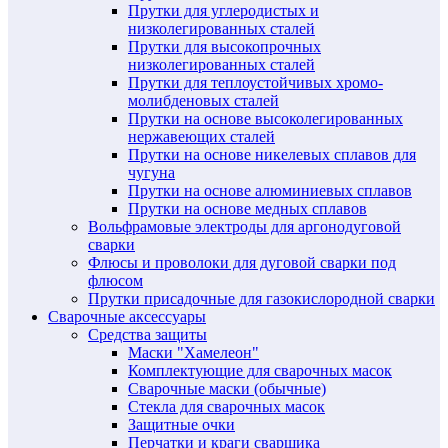
Прутки для углеродистых и
низколегированных сталей
Прутки для высокопрочных
низколегированных сталей
Прутки для теплоустойчивых хромо-
молибденовых сталей
Прутки на основе высоколегированных
нержавеющих сталей
Прутки на основе никелевых сплавов для
чугуна
Прутки на основе алюминиевых сплавов
Прутки на основе медных сплавов
Вольфрамовые электроды для аргонодуговой
сварки
Флюсы и проволоки для дуговой сварки под
флюсом
Прутки присадочные для газокислородной сварки
Сварочные аксессуары
Средства защиты
Маски "Хамелеон"
Комплектующие для сварочных масок
Сварочные маски (обычные)
Стекла для сварочных масок
Защитные очки
Перчатки и краги сварщика