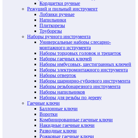
Кордщетки ручные
Режущий и пильный инструмент
Лобзики ручные
Напильники
Плиткорезы
Труборезы
Наборы ручного инструмента
Универсальные наборы слесарно-
монтажного иструмента
Наборы торцовых головок и трещеток
Наборы гаечных ключей
Наборы имбусовых, шестигранных ключей
Наборы электромонтажного инструмента
Наборы отверток
Наборы шарнирно-губцевого инструмента
Наборы резьбонарезного инструмента
Наборы напильников
Наборы для резьбы по дереву
Гаечные ключи
Баллонные ключи
Воротки
Комбинированные гаечные ключи
Накидные гаечные ключи
Разводные ключи
Рожковые гаечные ключи