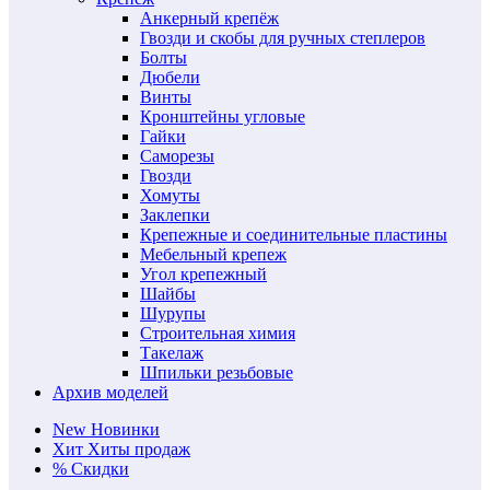
Анкерный крепёж
Гвозди и скобы для ручных степлеров
Болты
Дюбели
Винты
Кронштейны угловые
Гайки
Саморезы
Гвозди
Хомуты
Заклепки
Крепежные и соединительные пластины
Мебельный крепеж
Угол крепежный
Шайбы
Шурупы
Строительная химия
Такелаж
Шпильки резьбовые
Архив моделей
New
Новинки
Хит
Хиты продаж
%
Скидки