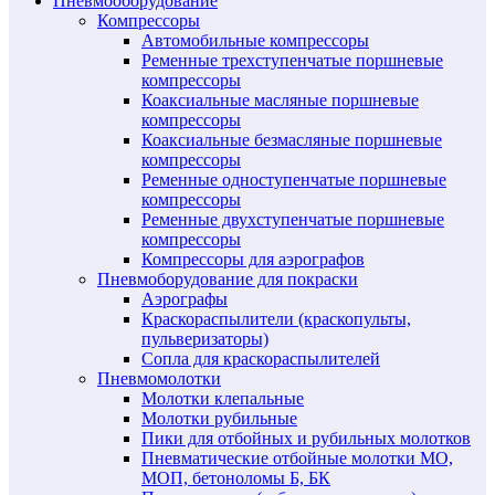
Пневмооборудование
Компрессоры
Автомобильные компрессоры
Ременные трехступенчатые поршневые
компрессоры
Коаксиальные масляные поршневые
компрессоры
Коаксиальные безмасляные поршневые
компрессоры
Ременные одноступенчатые поршневые
компрессоры
Ременные двухступенчатые поршневые
компрессоры
Компрессоры для аэрографов
Пневмоборудование для покраски
Аэрографы
Краскораспылители (краскопульты,
пульверизаторы)
Сопла для краскораспылителей
Пневмомолотки
Молотки клепальные
Молотки рубильные
Пики для отбойных и рубильных молотков
Пневматические отбойные молотки МО,
МОП, бетоноломы Б, БК