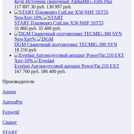
Кедр Источник сварочный AlphaMIG-350S Plus
117 897.30
руб.
130 997 руб.
New
Хит
-10%
START Плазморез CutLine X50 NHF 5ST55
31 860
руб.
35 400 руб.
New
Хит
%
DGM Сварочный полуавтомат TECMIG-300 SYN
18 210
руб.
Хит
-10%
Everlast Аргонодуговой аппарат PowerTig 210 EXT
167 760
руб.
186 400 руб.
Производители
Aurora
AuroraPro
Foxweld
Сварог
START