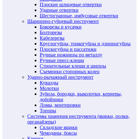
Плоские шлицевые отвертки
Ударные отвертки
Шестигранные, имбусовые отвертки
Шарнирно-губцевый инструмент
Бокорезы и кусачки
Болторезы
Кабелерезы
Круглогубцы, тонкогубцы и длинногубцы
Плоскогубцы и пассатижи
Ручные ножницы по металлу
Ручные пресс-клещи
Строительные клещи и щипцы
Съемники стопорных колец
Ударно-рычажный инструмент
Кувалды
Молотки
Зубила, бородки, выколотки, кернеры,
добойники
Ломы, монтировки
Топоры
Системы хранения инструмента (ящики, полки,
органайзеры)
Складские ящики
Чемоданы, боксы
Крепеж