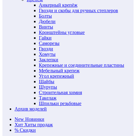
Анкерный крепёж
Гвозди и скобы для ручных степлеров
Болты
Дюбели
Винты
Кронштейны угловые
Гайки
Саморезы
Гвозди
Хомуты
Заклепки
Крепежные и соединительные пластины
Мебельный крепеж
Угол крепежный
Шайбы
Шурупы
Строительная химия
Такелаж
Шпильки резьбовые
Архив моделей
New
Новинки
Хит
Хиты продаж
%
Скидки