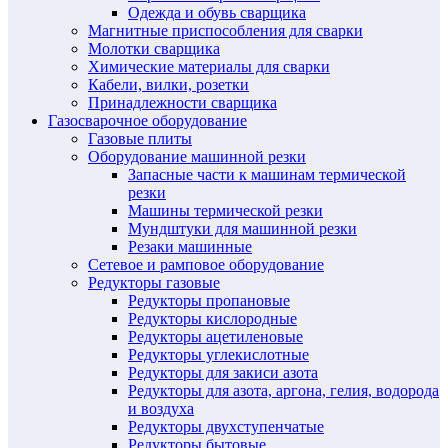
Одежда и обувь сварщика
Магнитные приспособления для сварки
Молотки сварщика
Химические материалы для сварки
Кабели, вилки, розетки
Принадлежности сварщика
Газосварочное оборудование
Газовые плиты
Оборудование машинной резки
Запасные части к машинам термической
резки
Машины термической резки
Мундштуки для машинной резки
Резаки машинные
Сетевое и рамповое оборудование
Редукторы газовые
Редукторы пропановые
Редукторы кислородные
Редукторы ацетиленовые
Редукторы углекислотные
Редукторы для закиси азота
Редукторы для азота, аргона, гелия, водорода
и воздуха
Редукторы двухступенчатые
Редукторы бытовые