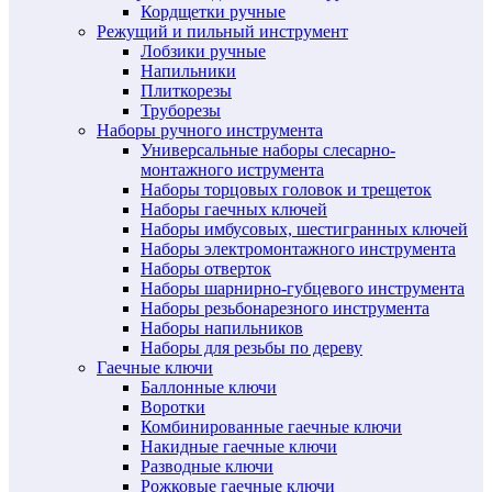
Кордщетки ручные
Режущий и пильный инструмент
Лобзики ручные
Напильники
Плиткорезы
Труборезы
Наборы ручного инструмента
Универсальные наборы слесарно-
монтажного иструмента
Наборы торцовых головок и трещеток
Наборы гаечных ключей
Наборы имбусовых, шестигранных ключей
Наборы электромонтажного инструмента
Наборы отверток
Наборы шарнирно-губцевого инструмента
Наборы резьбонарезного инструмента
Наборы напильников
Наборы для резьбы по дереву
Гаечные ключи
Баллонные ключи
Воротки
Комбинированные гаечные ключи
Накидные гаечные ключи
Разводные ключи
Рожковые гаечные ключи