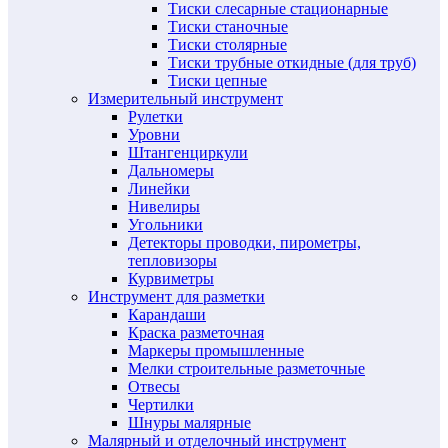
Тиски слесарные стационарные
Тиски станочные
Тиски столярные
Тиски трубные откидные (для труб)
Тиски цепные
Измерительный инструмент
Рулетки
Уровни
Штангенциркули
Дальномеры
Линейки
Нивелиры
Угольники
Детекторы проводки, пирометры,
тепловизоры
Курвиметры
Инструмент для разметки
Карандаши
Краска разметочная
Маркеры промышленные
Мелки строительные разметочные
Отвесы
Чертилки
Шнуры малярные
Малярный и отделочный инструмент