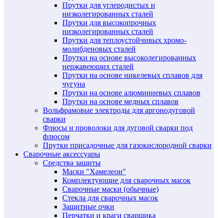
Прутки для углеродистых и
низколегированных сталей
Прутки для высокопрочных
низколегированных сталей
Прутки для теплоустойчивых хромо-
молибденовых сталей
Прутки на основе высоколегированных
нержавеющих сталей
Прутки на основе никелевых сплавов для
чугуна
Прутки на основе алюминиевых сплавов
Прутки на основе медных сплавов
Вольфрамовые электроды для аргонодуговой
сварки
Флюсы и проволоки для дуговой сварки под
флюсом
Прутки присадочные для газокислородной сварки
Сварочные аксессуары
Средства защиты
Маски "Хамелеон"
Комплектующие для сварочных масок
Сварочные маски (обычные)
Стекла для сварочных масок
Защитные очки
Перчатки и краги сварщика