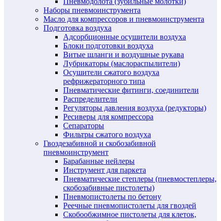
Пневмодолота (зубильные молотки)
Наборы пневмоинструмента
Масло для компрессоров и пневмоинструмента
Подготовка воздуха
Адсорбционные осушители воздуха
Блоки подготовки воздуха
Витые шланги и воздушные рукава
Лубрикаторы (маслораспылители)
Осушители сжатого воздуха
рефрижераторного типа
Пневматические фитинги, соединители
Распределители
Регуляторы давления воздуха (редукторы)
Ресиверы для компрессора
Сепараторы
Фильтры сжатого воздуха
Гвоздезабивной и скобозабивной
пневмоинструмент
Барабанные нейлеры
Инструмент для паркета
Пневматические степлеры (пневмостеплеры,
скобозабивные пистолеты)
Пневмопистолеты по бетону
Реечные пневмопистолеты для гвоздей
Скобообжимное пистолеты для клеток,