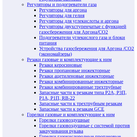
Регуляторы и подогреватели газа
Регуляторы для аргона
Регуляторы для гелия
Регуляторы для углекислоты и аргона
Регуляторы двухступенчатые c функцией
газосбережения для Аргона/СО2
Подогреватели углекислого газа и блоки
питания
Устройства газосбережения для Аргона /СО2
(экономайзеры)
Резаки газовые и комплектующие к ним
Резаки керосиновые
Резаки пропановые инжекторные
Резаки ацетиленовые инжекторные
Резаки комбинированные инжекторные
Резаки комбинированные трехтрубные
Запасные части к резакам типа Р2А, Р3П,
Р1А, Р1П, RB-22
Запасные части к трехтрубным резакам
Запасные части к резакам GCE
Горелки газовые и комплектующие к ним
Горелки газовоздушные
Горелки газовоздушные с системой против
закручивания рукава
Горелки газокислородные пропановые