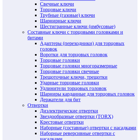
Свечные ключи
Торцовые ключи
Трубные (газовые) ключи
Шарнирные ключи
Шестигранные ключи (имбусовые)
Составные ключи с торцовыми головками и
битами
Адаптеры (переходники) для торцовых
головок
Воротки для торцовых головок
Торцовые головки
Торцовые головки многоразмерные
Торцовые головки свечные
Трещоточные ключи, трещотки
Ударные торцовые головки
Удлинители торцовых головок
Шарниры карданные для торцовых головок
Держатели для бит
Отвертки
Диэлектрические отвертки
Звездообразные отвертки (TORX)
Крестовые отвертки
Наборные (составные) отвертки с насадками
Наборные реверсивные отвертки с
насадками