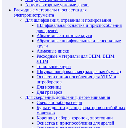
Аккумуляторные угловые дрели
Расходные материалы и оснастка для
электроинструмента
Для шлифования, отрезания и полирования
Шлифовальная оснастка и приспособления
для дрелей
Абразивные отрезные круги
Абразивные шлифовальные и лепестковые
круги
Алмазные диски
Расходные материалы для ЭШМ, ВШМ,
ЛШМ
Точильные круги
Шкурка шлифовальная (наждачная бумага)
Оснастка и приспособления для УШМ и
штроборезов
Для ножниц
Для граверов
Для сверления, долбления, перемешивания
Сверла и наборы сверл
Буры и долота для перфораторов и отбойных
молотков
Коронки, наборы коронок, хвостовики
Оснастка и приспособления для дрелей