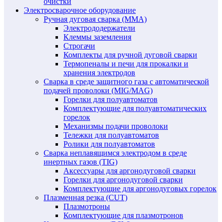
очистки
Электросварочное оборудование
Ручная дуговая сварка (MMA)
Электрододержатели
Клеммы заземления
Строгачи
Комплекты для ручной дуговой сварки
Термопеналы и печи для прокалки и
хранения электродов
Сварка в среде защитного газа с автоматической
подачей проволоки (MIG/MAG)
Горелки для полуавтоматов
Комплектующие для полуавтоматических
горелок
Механизмы подачи проволоки
Тележки для полуавтоматов
Ролики для полуавтоматов
Сварка неплавящимся электродом в среде
инертных газов (TIG)
Аксессуары для аргонодуговой сварки
Горелки для аргонодуговой сварки
Комплектующие для аргонодуговых горелок
Плазменная резка (CUT)
Плазмотроны
Комплектующие для плазмотронов