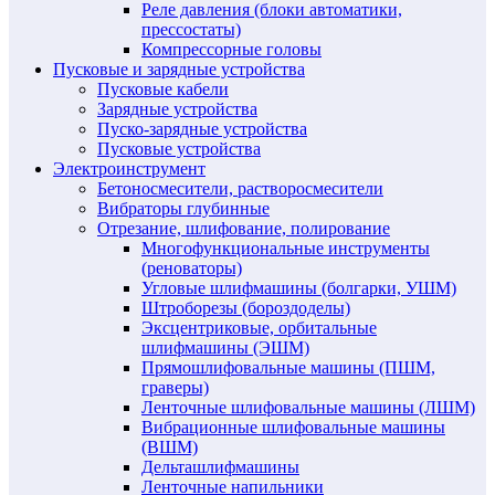
Реле давления (блоки автоматики,
прессостаты)
Компрессорные головы
Пусковые и зарядные устройства
Пусковые кабели
Зарядные устройства
Пуско-зарядные устройства
Пусковые устройства
Электроинструмент
Бетоносмесители, растворосмесители
Вибраторы глубинные
Отрезание, шлифование, полирование
Многофункциональные инструменты
(реноваторы)
Угловые шлифмашины (болгарки, УШМ)
Штроборезы (бороздоделы)
Эксцентриковые, орбитальные
шлифмашины (ЭШМ)
Прямошлифовальные машины (ПШМ,
граверы)
Ленточные шлифовальные машины (ЛШМ)
Вибрационные шлифовальные машины
(ВШМ)
Дельташлифмашины
Ленточные напильники