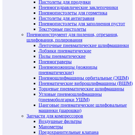
Пистолеты для продувки
Пневмогидравлические заклепочники
Пневмопистолеты для герметика
Пистолеты для антигравия
Пневмопистолеты для заполнения пустот
Текстурные пистолеты
Пневмоинструмент для пиления, отрезания,
шлифования, полирования
Ленточные пневматические шлифмашинки
Лобзики пневматические
Пилы пневматические
Пневмограверы
Пневмоножницы (ножницы
пневматические)
Пневмошлифмашины орбитальные (ЭШМ)
Пневматические виброшлифмашины (ВШМ)
Торцевые пневматические шлифмашины
Угловые пневмошлифмашины
(пневмоболгарки УШМ)
Цанговые пневматические шлифовальные
машинки (шарошки)
Запчасти для компрессоров
Воздушные фильтры
Манометры
Предохранительные клапана