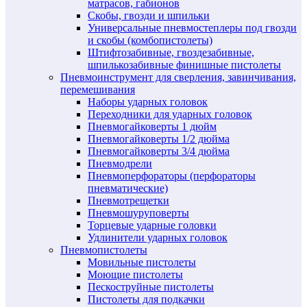
матрасов, габионов
Скобы, гвозди и шпильки
Универсальные пневмостеплеры под гвозди
и скобы (комбопистолеты)
Штифтозабивные, гвоздезабивные,
шпилькозабивные финишные пистолеты
Пневмоинструмент для сверления, завинчивания,
перемешивания
Наборы ударных головок
Переходники для ударных головок
Пневмогайковерты 1 дюйм
Пневмогайковерты 1/2 дюйма
Пневмогайковерты 3/4 дюйма
Пневмодрели
Пневмоперфораторы (перфораторы
пневматические)
Пневмотрещетки
Пневмошуруповерты
Торцевые ударные головки
Удлинители ударных головок
Пневмопистолеты
Мовильные пистолеты
Моющие пистолеты
Пескоструйные пистолеты
Пистолеты для подкачки