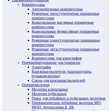
Пневмооборудование
Компрессоры
Автомобильные компрессоры
Ременные трехступенчатые поршневые
компрессоры
Коаксиальные масляные поршневые
компрессоры
Коаксиальные безмасляные поршневые
компрессоры
Ременные одноступенчатые поршневые
компрессоры
Ременные двухступенчатые поршневые
компрессоры
Компрессоры для аэрографов
Пневмоборудование для покраски
Аэрографы
Краскораспылители (краскопульты,
пульверизаторы)
Сопла для краскораспылителей
Пневмомолотки
Молотки клепальные
Молотки рубильные
Пики для отбойных и рубильных молотков
Пневматические отбойные молотки МО,
МОП, бетоноломы Б, БК