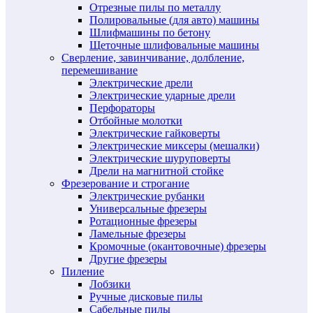
Отрезные пилы по металлу
Полировальные (для авто) машины
Шлифмашины по бетону
Щеточные шлифовальные машины
Сверление, завинчивание, долбление,
перемешивание
Электрические дрели
Электрические ударные дрели
Перфораторы
Отбойные молотки
Электрические гайковерты
Электрические миксеры (мешалки)
Электрические шуруповерты
Дрели на магнитной стойке
Фрезерование и строгание
Электрические рубанки
Универсальные фрезеры
Ротационные фрезеры
Ламельные фрезеры
Кромочные (окантовочные) фрезеры
Другие фрезеры
Пиление
Лобзики
Ручные дисковые пилы
Сабельные пилы