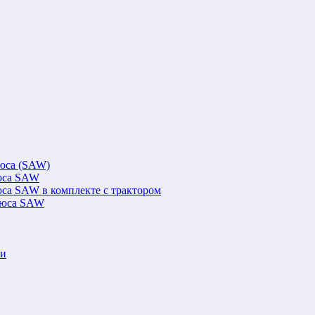
люса (SAW)
люса SAW
юса SAW в комплекте с трактором
флюса SAW
ки