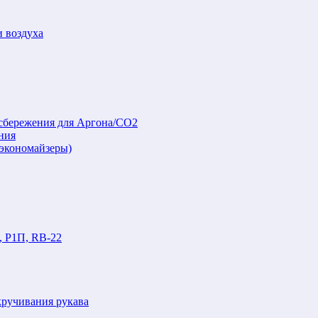
и воздуха
осбережения для Аргона/СО2
ния
(экономайзеры)
, Р1П, RB-22
кручивания рукава