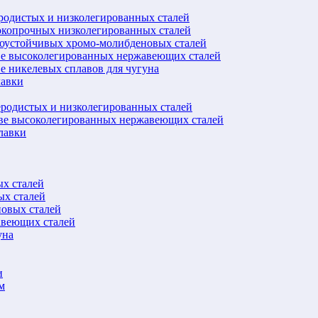
еродистых и низколегированных сталей
окопрочных низколегированных сталей
лоустойчивых хромо-молибденовых сталей
ве высоколегированных нержавеющих сталей
е никелевых сплавов для чугуна
лавки
еродистых и низколегированных сталей
ове высоколегированных нержавеющих сталей
лавки
ых сталей
ых сталей
новых сталей
авеющих сталей
уна
и
м