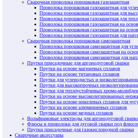
Сварочная проволока порошковая газозащитная
Проволока порошковая газозащитная для угл
Проволока порошковая газозащитная для выс
Проволока порошковая газозащитная для теп
Проволока порошковая газозащитная на осно
Проволока порошковая газозащитная на основ
Проволока порошковая газозащитная для нап
Сварочная проволока порошковая самозащитная
Проволока порошковая самозащитная для угл
Проволока порошковая самозащитная на осн
Проволока порошковая самозащитная для нап
Прутки присадочные для аргонодуговой сварки
Прутки на основе магниевых сплавов
Прутки на основе титановых сплавов
Прутки для углеродистых и низколегированн
Прутки для высокопрочных низколегированн
Прутки для теплоустойчивых хромо-молибде
Прутки на основе высоколегированных нерж
Прутки на основе никелевых сплавов для чуг
Прутки на основе алюминиевых сплавов
Прутки на основе медных сплавов
Вольфрамовые электроды для аргонодуговой сварк
Флюсы и проволоки для дуговой сварки под флюсо
Прутки присадочные для газокислородной сварки
Сварочные аксессуары