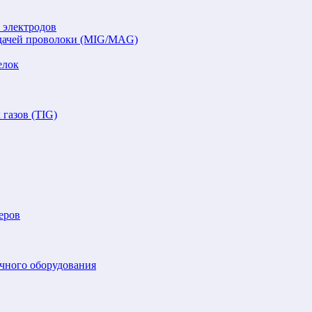
 электродов
подачей проволоки (MIG/MAG)
елок
газов (TIG)
еров
очного оборудования