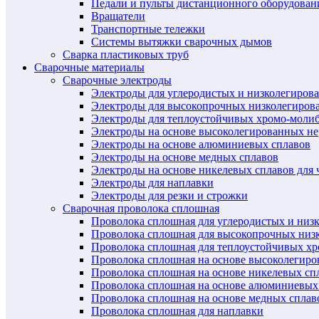
Педали и пульты дистанционного оборудован
Вращатели
Транспортные тележки
Системы вытяжки сварочных дымов
Сварка пластиковых труб
Сварочные материалы
Сварочные электроды
Электроды для углеродистых и низколегиров
Электроды для высокопрочных низколегиров
Электроды для теплоустойчивых хромо-моли
Электроды на основе высоколегированных н
Электроды на основе алюминиевых сплавов
Электроды на основе медных сплавов
Электроды на основе никелевых сплавов для 
Электроды для наплавки
Электроды для резки и строжки
Сварочная проволока сплошная
Проволока сплошная для углеродистых и низ
Проволока сплошная для высокопрочных низ
Проволока сплошная для теплоустойчивых х
Проволока сплошная на основе высоколегир
Проволока сплошная на основе никелевых спл
Проволока сплошная на основе алюминиевых
Проволока сплошная на основе медных сплав
Проволока сплошная для наплавки