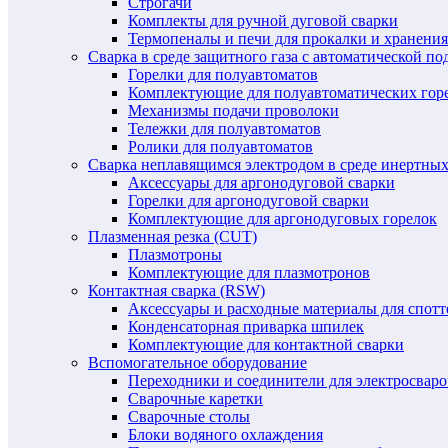
Строгачи
Комплекты для ручной дуговой сварки
Термопеналы и печи для прокалки и хранения
Сварка в среде защитного газа с автоматической 
Горелки для полуавтоматов
Комплектующие для полуавтоматических гор
Механизмы подачи проволоки
Тележки для полуавтоматов
Ролики для полуавтоматов
Сварка неплавящимся электродом в среде инертных 
Аксессуары для аргонодуговой сварки
Горелки для аргонодуговой сварки
Комплектующие для аргонодуговых горелок
Плазменная резка (CUT)
Плазмотроны
Комплектующие для плазмотронов
Контактная сварка (RSW)
Аксессуары и расходные материалы для спотт
Конденсаторная приварка шпилек
Комплектующие для контактной сварки
Вспомогательное оборудование
Переходники и соединители для электросвар
Сварочные каретки
Сварочные столы
Блоки водяного охлаждения