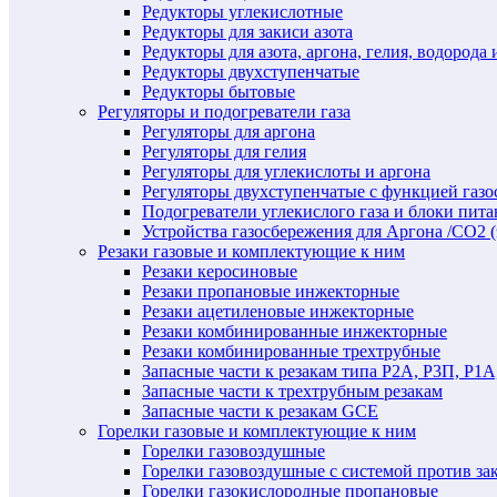
Редукторы углекислотные
Редукторы для закиси азота
Редукторы для азота, аргона, гелия, водорода 
Редукторы двухступенчатые
Редукторы бытовые
Регуляторы и подогреватели газа
Регуляторы для аргона
Регуляторы для гелия
Регуляторы для углекислоты и аргона
Регуляторы двухступенчатые c функцией газ
Подогреватели углекислого газа и блоки пита
Устройства газосбережения для Аргона /СО2 
Резаки газовые и комплектующие к ним
Резаки керосиновые
Резаки пропановые инжекторные
Резаки ацетиленовые инжекторные
Резаки комбинированные инжекторные
Резаки комбинированные трехтрубные
Запасные части к резакам типа Р2А, Р3П, Р1А
Запасные части к трехтрубным резакам
Запасные части к резакам GCE
Горелки газовые и комплектующие к ним
Горелки газовоздушные
Горелки газовоздушные с системой против за
Горелки газокислородные пропановые