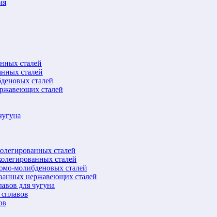
ия
анных сталей
анных сталей
бденовых сталей
ержавеющих сталей
чугуна
колегированных сталей
колегированных сталей
ромо-молибденовых сталей
ованных нержавеющих сталей
авов для чугуна
 сплавов
ов