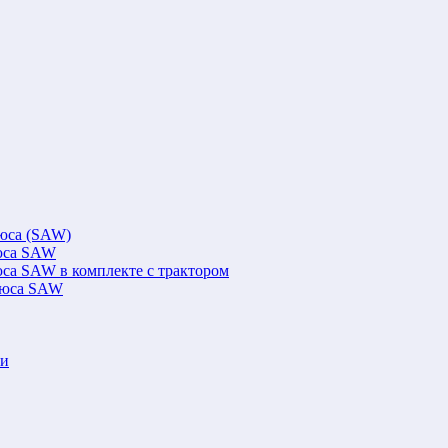
люса (SAW)
люса SAW
юса SAW в комплекте с трактором
флюса SAW
ки