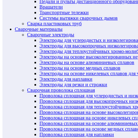
Педали и пульты дистанционного оборудован
Вращатели
Транспортные тележки
Системы вытяжки сварочных дымов
Сварка пластиковых труб
Сварочные материалы
Сварочные электроды
Электроды для углеродистых и низколегиров
Электроды для высокопрочных низколегиров
Электроды для теплоустойчивых хромо-моли
Электроды на основе высоколегированных н
Электроды на основе алюминиевых сплавов
Электроды на основе медных сплавов
Электроды на основе никелевых сплавов для 
Электроды для наплавки
Электроды для резки и строжки
Сварочная проволока сплошная
Проволока сплошная для углеродистых и низ
Проволока сплошная для высокопрочных низ
Проволока сплошная для теплоустойчивых х
Проволока сплошная на основе высоколегир
Проволока сплошная на основе никелевых спл
Проволока сплошная на основе алюминиевых
Проволока сплошная на основе медных сплав
Проволока сплошная для наплавки