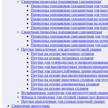
Сварочная проволока порошковая газозащитная
Проволока порошковая газозащитная для угл
Проволока порошковая газозащитная для выс
Проволока порошковая газозащитная для теп
Проволока порошковая газозащитная на осно
Проволока порошковая газозащитная на основ
Проволока порошковая газозащитная для нап
Сварочная проволока порошковая самозащитная
Проволока порошковая самозащитная для угл
Проволока порошковая самозащитная на осн
Проволока порошковая самозащитная для нап
Прутки присадочные для аргонодуговой сварки
Прутки на основе магниевых сплавов
Прутки на основе титановых сплавов
Прутки для углеродистых и низколегированн
Прутки для высокопрочных низколегированн
Прутки для теплоустойчивых хромо-молибде
Прутки на основе высоколегированных нерж
Прутки на основе никелевых сплавов для чуг
Прутки на основе алюминиевых сплавов
Прутки на основе медных сплавов
Вольфрамовые электроды для аргонодуговой сварк
Флюсы и проволоки для дуговой сварки под флюсо
Прутки присадочные для газокислородной сварки
Сварочные аксессуары