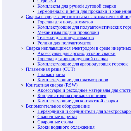
Строгачи
Комплекты для ручной дуговой сварки
Термопеналы и печи для прокалки и хранения
Сварка в среде защитного газа с автоматической 
Горелки для полуавтоматов
Комплектующие для полуавтоматических гор
Механизмы подачи проволоки
Тележки для полуавтоматов
Ролики для полуавтоматов
Сварка неплавящимся электродом в среде инертных 
Аксессуары для аргонодуговой сварки
Горелки для аргонодуговой сварки
Комплектующие для аргонодуговых горелок
Плазменная резка (CUT)
Плазмотроны
Комплектующие для плазмотронов
Контактная сварка (RSW)
Аксессуары и расходные материалы для спотт
Конденсаторная приварка шпилек
Комплектующие для контактной сварки
Вспомогательное оборудование
Переходники и соединители для электросвар
Сварочные каретки
Сварочные столы
Блоки водяного охлаждения