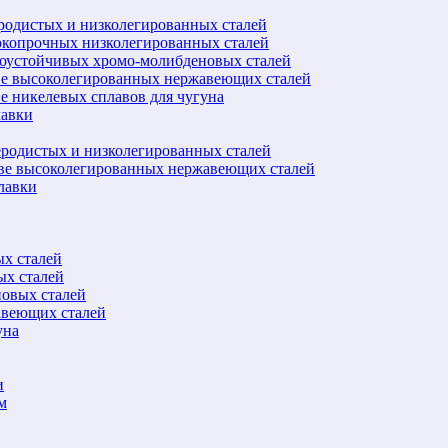
еродистых и низколегированных сталей
окопрочных низколегированных сталей
лоустойчивых хромо-молибденовых сталей
ве высоколегированных нержавеющих сталей
е никелевых сплавов для чугуна
лавки
еродистых и низколегированных сталей
ове высоколегированных нержавеющих сталей
лавки
ых сталей
ых сталей
новых сталей
авеющих сталей
уна
и
м