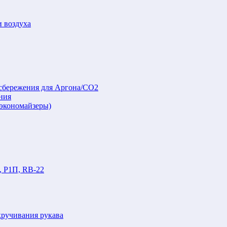
и воздуха
осбережения для Аргона/СО2
ния
(экономайзеры)
, Р1П, RB-22
кручивания рукава