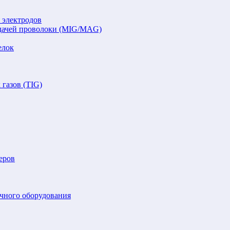
 электродов
подачей проволоки (MIG/MAG)
елок
газов (TIG)
еров
очного оборудования