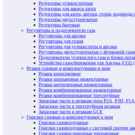
Редукторы углекислотные
Редукторы для закиси азота
Редукторы для азота, аргона, гелия, водорода 
Редукторы двухступенчатые
Редукторы бытовые
Регуляторы и подогреватели газа
Регуляторы для аргона
Регуляторы для гелия
Регуляторы для углекислоты и аргона
Регуляторы двухступенчатые c функцией газ
Подогреватели углекислого газа и блоки пита
Устройства газосбережения для Аргона /СО2 
Резаки газовые и комплектующие к ним
Резаки керосиновые
Резаки пропановые инжекторные
Резаки ацетиленовые инжекторные
Резаки комбинированные инжекторные
Резаки комбинированные трехтрубные
Запасные части к резакам типа Р2А, Р3П, Р1А
Запасные части к трехтрубным резакам
Запасные части к резакам GCE
Горелки газовые и комплектующие к ним
Горелки газовоздушные
Горелки газовоздушные с системой против за
Горелки газокислородные пропановые