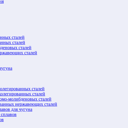
ия
анных сталей
анных сталей
бденовых сталей
ержавеющих сталей
чугуна
колегированных сталей
колегированных сталей
ромо-молибденовых сталей
ованных нержавеющих сталей
авов для чугуна
 сплавов
ов