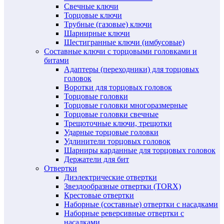
Свечные ключи
Торцовые ключи
Трубные (газовые) ключи
Шарнирные ключи
Шестигранные ключи (имбусовые)
Составные ключи с торцовыми головками и
битами
Адаптеры (переходники) для торцовых
головок
Воротки для торцовых головок
Торцовые головки
Торцовые головки многоразмерные
Торцовые головки свечные
Трещоточные ключи, трещотки
Ударные торцовые головки
Удлинители торцовых головок
Шарниры карданные для торцовых головок
Держатели для бит
Отвертки
Диэлектрические отвертки
Звездообразные отвертки (TORX)
Крестовые отвертки
Наборные (составные) отвертки с насадками
Наборные реверсивные отвертки с
насадками