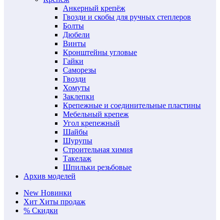
Анкерный крепёж
Гвозди и скобы для ручных степлеров
Болты
Дюбели
Винты
Кронштейны угловые
Гайки
Саморезы
Гвозди
Хомуты
Заклепки
Крепежные и соединительные пластины
Мебельный крепеж
Угол крепежный
Шайбы
Шурупы
Строительная химия
Такелаж
Шпильки резьбовые
Архив моделей
New
Новинки
Хит
Хиты продаж
%
Скидки