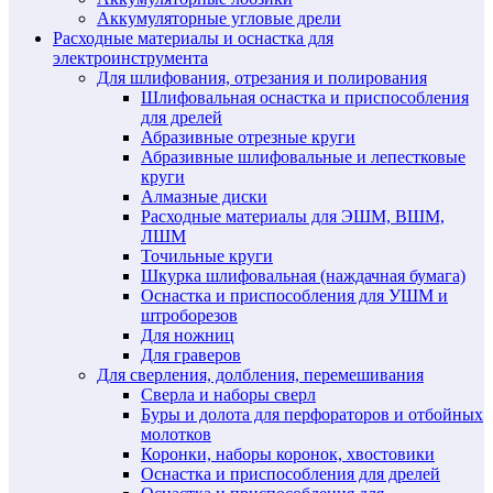
Аккумуляторные угловые дрели
Расходные материалы и оснастка для
электроинструмента
Для шлифования, отрезания и полирования
Шлифовальная оснастка и приспособления
для дрелей
Абразивные отрезные круги
Абразивные шлифовальные и лепестковые
круги
Алмазные диски
Расходные материалы для ЭШМ, ВШМ,
ЛШМ
Точильные круги
Шкурка шлифовальная (наждачная бумага)
Оснастка и приспособления для УШМ и
штроборезов
Для ножниц
Для граверов
Для сверления, долбления, перемешивания
Сверла и наборы сверл
Буры и долота для перфораторов и отбойных
молотков
Коронки, наборы коронок, хвостовики
Оснастка и приспособления для дрелей