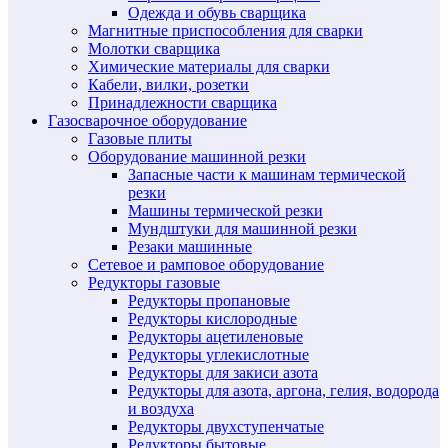
Одежда и обувь сварщика
Магнитные приспособления для сварки
Молотки сварщика
Химические материалы для сварки
Кабели, вилки, розетки
Принадлежности сварщика
Газосварочное оборудование
Газовые плиты
Оборудование машинной резки
Запасные части к машинам термической
резки
Машины термической резки
Мундштуки для машинной резки
Резаки машинные
Сетевое и рамповое оборудование
Редукторы газовые
Редукторы пропановые
Редукторы кислородные
Редукторы ацетиленовые
Редукторы углекислотные
Редукторы для закиси азота
Редукторы для азота, аргона, гелия, водорода
и воздуха
Редукторы двухступенчатые
Редукторы бытовые