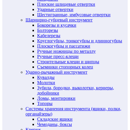
Плоские шлицевые отвертки
Ударные отвертки
Шестигранные, имбусовые отвертки
Шарнирно-губцевый инструмент
Бокорезы и кусачки
Болторезы
Кабелерезы
Круглогубцы, тонкогубцы и длинногубцы
Плоскогубцы и пассатижи
Ручные ножницы по металлу
Ручные пресс-клещи
Строительные клещи и щипцы
Съемники стопорных колец
Ударно-рычажный инструмент
Кувалды
Молотки
Зубила, бородки, выколотки, кернеры,
добойники
Ломы, монтировки
Топоры
Системы хранения инструмента (ящики, полки,
органайзеры)
Складские ящики
Чемоданы, боксы
Крепеж