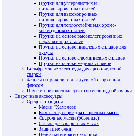
Прутки для углеродистых и
низколегированных сталей
Прутки для высокопрочных
низколегированных сталей
Прутки для теплоустойчивых хромо-
молибденовых сталей
Прутки на основе высоколегированных
нержавеющих сталей
Прутки на основе никелевых сплавов для
чугуна
Прутки на основе алюминиевых сплавов
Прутки на основе медных сплавов
Вольфрамовые электроды для аргонодуговой
сварки
Флюсы и проволоки для дуговой сварки под
флюсом
Прутки присадочные для газокислородной сварки
Сварочные аксессуары
Средства защиты
Маски "Хамелеон"
Комплектующие для сварочных масок
Сварочные маски (обычные)
Стекла для сварочных масок
Защитные очки
Перчатки и краги сварщика