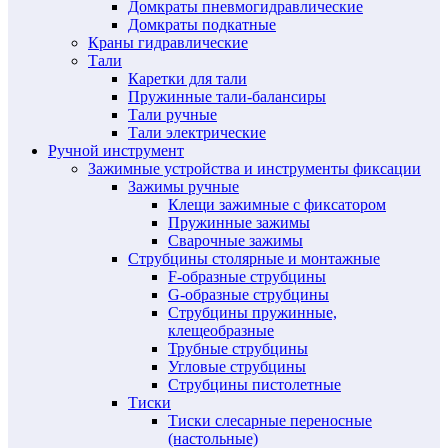
Домкраты пневмогидравлические
Домкраты подкатные
Краны гидравлические
Тали
Каретки для тали
Пружинные тали-балансиры
Тали ручные
Тали электрические
Ручной инструмент
Зажимные устройства и инструменты фиксации
Зажимы ручные
Клещи зажимные с фиксатором
Пружинные зажимы
Сварочные зажимы
Струбцины столярные и монтажные
F-образные струбцины
G-образные струбцины
Струбцины пружинные,
клещеобразные
Трубные струбцины
Угловые струбцины
Струбцины пистолетные
Тиски
Тиски слесарные переносные
(настольные)