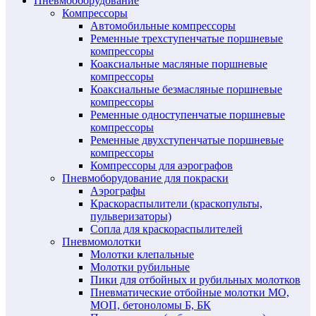
Пневмооборудование
Компрессоры
Автомобильные компрессоры
Ременные трехступенчатые поршневые
компрессоры
Коаксиальные масляные поршневые
компрессоры
Коаксиальные безмасляные поршневые
компрессоры
Ременные одноступенчатые поршневые
компрессоры
Ременные двухступенчатые поршневые
компрессоры
Компрессоры для аэрографов
Пневмоборудование для покраски
Аэрографы
Краскораспылители (краскопульты,
пульверизаторы)
Сопла для краскораспылителей
Пневмомолотки
Молотки клепальные
Молотки рубильные
Пики для отбойных и рубильных молотков
Пневматические отбойные молотки МО,
МОП, бетоноломы Б, БК