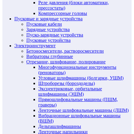
Реле давления (блоки автоматики,
прессостаты)
Компрессорные головы
Пусковые и зарядные устройства
Пусковые кабели
Зарядные устройства
Пуско-зарядные устройства
Пусковые устройства
Электроинструмент
Бетоносмесители, растворосмесители
Вибраторы глубинные
Отрезание, шлифование, полирование
Многофункциональные инструменты
(реноваторы)
Угловые шлифмашины (болгарки, УШМ)
Штроборезы (бороздоделы)
Эксцентриковые, орбитальные
шлифмашины (ЭШМ)
Прямошлифовальные машины (ПШМ,
граверы)
Ленточные шлифовальные машины (ЛШМ)
Вибрационные шлифовальные машины
(ВШМ)
Дельташлифмашины
Ленточные напильники