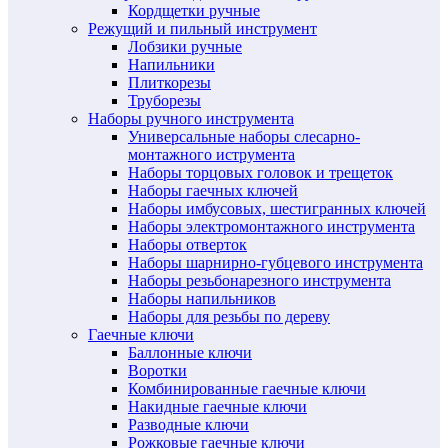
Кордщетки ручные
Режущий и пильный инструмент
Лобзики ручные
Напильники
Плиткорезы
Труборезы
Наборы ручного инструмента
Универсальные наборы слесарно-
монтажного иструмента
Наборы торцовых головок и трещеток
Наборы гаечных ключей
Наборы имбусовых, шестигранных ключей
Наборы электромонтажного инструмента
Наборы отверток
Наборы шарнирно-губцевого инструмента
Наборы резьбонарезного инструмента
Наборы напильников
Наборы для резьбы по дереву
Гаечные ключи
Баллонные ключи
Воротки
Комбинированные гаечные ключи
Накидные гаечные ключи
Разводные ключи
Рожковые гаечные ключи