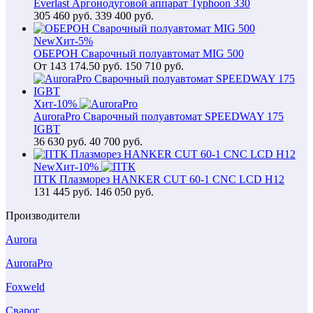
Everlast Аргонодуговой аппарат Typhoon 330
305 460
руб.
339 400 руб.
New
Хит
-5%
ОБЕРОН Сварочный полуавтомат MIG 500
От
143 174.50
руб.
150 710 руб.
Хит
-10%
AuroraPro Сварочный полуавтомат SPEEDWAY 175
IGBT
36 630
руб.
40 700 руб.
New
Хит
-10%
ПТК Плазморез HANKER CUT 60-1 CNC LCD H12
131 445
руб.
146 050 руб.
Производители
Aurora
AuroraPro
Foxweld
Сварог