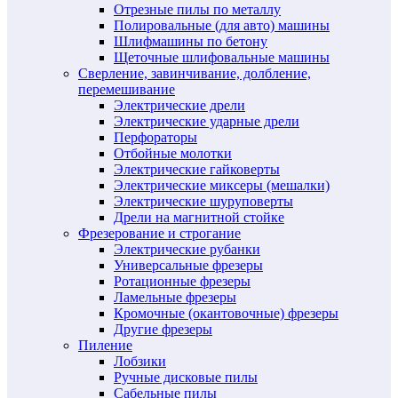
Отрезные пилы по металлу
Полировальные (для авто) машины
Шлифмашины по бетону
Щеточные шлифовальные машины
Сверление, завинчивание, долбление,
перемешивание
Электрические дрели
Электрические ударные дрели
Перфораторы
Отбойные молотки
Электрические гайковерты
Электрические миксеры (мешалки)
Электрические шуруповерты
Дрели на магнитной стойке
Фрезерование и строгание
Электрические рубанки
Универсальные фрезеры
Ротационные фрезеры
Ламельные фрезеры
Кромочные (окантовочные) фрезеры
Другие фрезеры
Пиление
Лобзики
Ручные дисковые пилы
Сабельные пилы