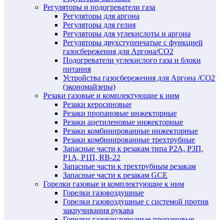
Регуляторы и подогреватели газа
Регуляторы для аргона
Регуляторы для гелия
Регуляторы для углекислоты и аргона
Регуляторы двухступенчатые c функцией
газосбережения для Аргона/СО2
Подогреватели углекислого газа и блоки
питания
Устройства газосбережения для Аргона /СО2
(экономайзеры)
Резаки газовые и комплектующие к ним
Резаки керосиновые
Резаки пропановые инжекторные
Резаки ацетиленовые инжекторные
Резаки комбинированные инжекторные
Резаки комбинированные трехтрубные
Запасные части к резакам типа Р2А, Р3П,
Р1А, Р1П, RB-22
Запасные части к трехтрубным резакам
Запасные части к резакам GCE
Горелки газовые и комплектующие к ним
Горелки газовоздушные
Горелки газовоздушные с системой против
закручивания рукава
Горелки газокислородные пропановые