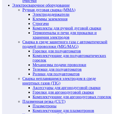
очистки
Электросварочное оборудование
Ручная дуговая сварка (MMA)
Электрододержатели
Клеммы заземления
Строгачи
Комплекты для ручной дуговой сварки
Термопеналы и печи для прокалки и
хранения электродов
Сварка в среде защитного газа с автоматической
подачей проволоки (MIG/MAG)
Горелки для полуавтоматов
Комплектующие для полуавтоматических
горелок
Механизмы подачи проволоки
Тележки для полуавтоматов
Ролики для полуавтоматов
Сварка неплавящимся электродом в среде
инертных газов (TIG)
Аксессуары для аргонодуговой сварки
Горелки для аргонодуговой сварки
Комплектующие для аргонодуговых горелок
Плазменная резка (CUT)
Плазмотроны
Комплектующие для плазмотронов