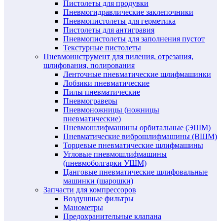
Пистолеты для продувки
Пневмогидравлические заклепочники
Пневмопистолеты для герметика
Пистолеты для антигравия
Пневмопистолеты для заполнения пустот
Текстурные пистолеты
Пневмоинструмент для пиления, отрезания,
шлифования, полирования
Ленточные пневматические шлифмашинки
Лобзики пневматические
Пилы пневматические
Пневмограверы
Пневмоножницы (ножницы
пневматические)
Пневмошлифмашины орбитальные (ЭШМ)
Пневматические виброшлифмашины (ВШМ)
Торцевые пневматические шлифмашины
Угловые пневмошлифмашины
(пневмоболгарки УШМ)
Цанговые пневматические шлифовальные
машинки (шарошки)
Запчасти для компрессоров
Воздушные фильтры
Манометры
Предохранительные клапана