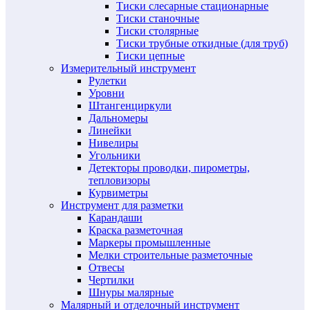
Тиски слесарные стационарные
Тиски станочные
Тиски столярные
Тиски трубные откидные (для труб)
Тиски цепные
Измерительный инструмент
Рулетки
Уровни
Штангенциркули
Дальномеры
Линейки
Нивелиры
Угольники
Детекторы проводки, пирометры,
тепловизоры
Курвиметры
Инструмент для разметки
Карандаши
Краска разметочная
Маркеры промышленные
Мелки строительные разметочные
Отвесы
Чертилки
Шнуры малярные
Малярный и отделочный инструмент