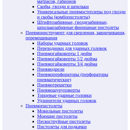
матрасов, габионов
Скобы, гвозди и шпильки
Универсальные пневмостеплеры под гвозди
и скобы (комбопистолеты)
Штифтозабивные, гвоздезабивные,
шпилькозабивные финишные пистолеты
Пневмоинструмент для сверления, завинчивания,
перемешивания
Наборы ударных головок
Переходники для ударных головок
Пневмогайковерты 1 дюйм
Пневмогайковерты 1/2 дюйма
Пневмогайковерты 3/4 дюйма
Пневмодрели
Пневмоперфораторы (перфораторы
пневматические)
Пневмотрещетки
Пневмошуруповерты
Торцевые ударные головки
Удлинители ударных головок
Пневмопистолеты
Мовильные пистолеты
Моющие пистолеты
Пескоструйные пистолеты
Пистолеты для подкачки