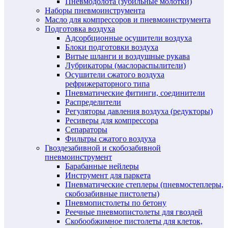
Пневмодолота (зубильные молотки)
Наборы пневмоинструмента
Масло для компрессоров и пневмоинструмента
Подготовка воздуха
Адсорбционные осушители воздуха
Блоки подготовки воздуха
Витые шланги и воздушные рукава
Лубрикаторы (маслораспылители)
Осушители сжатого воздуха
рефрижераторного типа
Пневматические фитинги, соединители
Распределители
Регуляторы давления воздуха (редукторы)
Ресиверы для компрессора
Сепараторы
Фильтры сжатого воздуха
Гвоздезабивной и скобозабивной
пневмоинструмент
Барабанные нейлеры
Инструмент для паркета
Пневматические степлеры (пневмостеплеры,
скобозабивные пистолеты)
Пневмопистолеты по бетону
Реечные пневмопистолеты для гвоздей
Скобообжимное пистолеты для клеток,