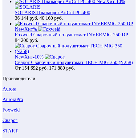
New
Хит
-10%
SOLARIS Плазморез AirCut PC-400
36 144
руб.
40 160 руб.
New
Хит
%
Foxweld Сварочный полуавтомат INVERMIG 250 DP
84 200
руб.
New
Хит
-10%
Сварог Сварочный полуавтомат TECH MIG 350 (N258)
От
154 692
руб.
171 880 руб.
Производители
Aurora
AuroraPro
Foxweld
Сварог
START