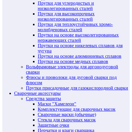
Прутки для углеродистых и
низколегированных сталей
Прутки для высокопрочных
низколегированных сталей
Прутки для теплоустойчивых хромо-
молибденовых сталей
Прутки на основе высоколегированных
нержавеющих сталей
Прутки на основе никелевых сплавов для
чугуна
Прутки на основе алюминиевых сплавов
Прутки на основе медных сплавов
Вольфрамовые электроды для аргонодуговой
сварки
Флюсы и проволоки для дуговой сварки под
флюсом
Прутки присадочные для газокислородной сварки
Сварочные аксессуары
Средства защиты
Маски "Хамелеон"
Комплектующие для сварочных масок
Сварочные маски (обычные)
Стекла для сварочных масок
Защитные очки
Перчатки и краги сварщика