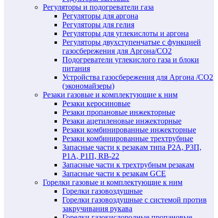
Регуляторы и подогреватели газа
Регуляторы для аргона
Регуляторы для гелия
Регуляторы для углекислоты и аргона
Регуляторы двухступенчатые c функцией
газосбережения для Аргона/СО2
Подогреватели углекислого газа и блоки
питания
Устройства газосбережения для Аргона /СО2
(экономайзеры)
Резаки газовые и комплектующие к ним
Резаки керосиновые
Резаки пропановые инжекторные
Резаки ацетиленовые инжекторные
Резаки комбинированные инжекторные
Резаки комбинированные трехтрубные
Запасные части к резакам типа Р2А, Р3П,
Р1А, Р1П, RB-22
Запасные части к трехтрубным резакам
Запасные части к резакам GCE
Горелки газовые и комплектующие к ним
Горелки газовоздушные
Горелки газовоздушные с системой против
закручивания рукава
Горелки газокислородные пропановые