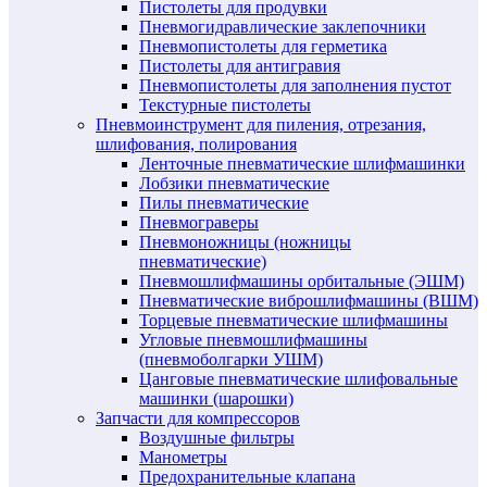
Пистолеты для продувки
Пневмогидравлические заклепочники
Пневмопистолеты для герметика
Пистолеты для антигравия
Пневмопистолеты для заполнения пустот
Текстурные пистолеты
Пневмоинструмент для пиления, отрезания,
шлифования, полирования
Ленточные пневматические шлифмашинки
Лобзики пневматические
Пилы пневматические
Пневмограверы
Пневмоножницы (ножницы
пневматические)
Пневмошлифмашины орбитальные (ЭШМ)
Пневматические виброшлифмашины (ВШМ)
Торцевые пневматические шлифмашины
Угловые пневмошлифмашины
(пневмоболгарки УШМ)
Цанговые пневматические шлифовальные
машинки (шарошки)
Запчасти для компрессоров
Воздушные фильтры
Манометры
Предохранительные клапана