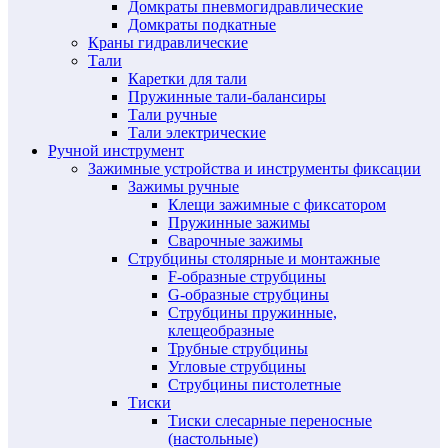
Домкраты пневмогидравлические
Домкраты подкатные
Краны гидравлические
Тали
Каретки для тали
Пружинные тали-балансиры
Тали ручные
Тали электрические
Ручной инструмент
Зажимные устройства и инструменты фиксации
Зажимы ручные
Клещи зажимные с фиксатором
Пружинные зажимы
Сварочные зажимы
Струбцины столярные и монтажные
F-образные струбцины
G-образные струбцины
Струбцины пружинные,
клещеобразные
Трубные струбцины
Угловые струбцины
Струбцины пистолетные
Тиски
Тиски слесарные переносные
(настольные)