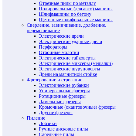
Отрезные пилы по металлу
Полировальные (для авто) машины
Шлифмашины по бетону
Щеточные шлифовальные машины
Сверление, завинчивание, долбление,
перемешивание
Электрические дрели
Электрические ударные дрели
Перфораторы
Отбойные молотки
Электрические гайковерты
Электрические миксеры (мешалки)
Электрические шуруповерты
Дрели на магнитной стойке
Фрезерование и строгание
Электрические рубанки
Универсальные фрезеры
Ротационные фрезеры
Ламельные фрезеры
Кромочные (окантовочные) фрезеры
Другие фрезеры
Пиление
Лобзики
Ручные дисковые пилы
Сабельные пилы