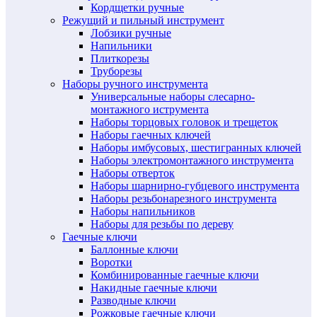
Кордщетки ручные
Режущий и пильный инструмент
Лобзики ручные
Напильники
Плиткорезы
Труборезы
Наборы ручного инструмента
Универсальные наборы слесарно-
монтажного иструмента
Наборы торцовых головок и трещеток
Наборы гаечных ключей
Наборы имбусовых, шестигранных ключей
Наборы электромонтажного инструмента
Наборы отверток
Наборы шарнирно-губцевого инструмента
Наборы резьбонарезного инструмента
Наборы напильников
Наборы для резьбы по дереву
Гаечные ключи
Баллонные ключи
Воротки
Комбинированные гаечные ключи
Накидные гаечные ключи
Разводные ключи
Рожковые гаечные ключи