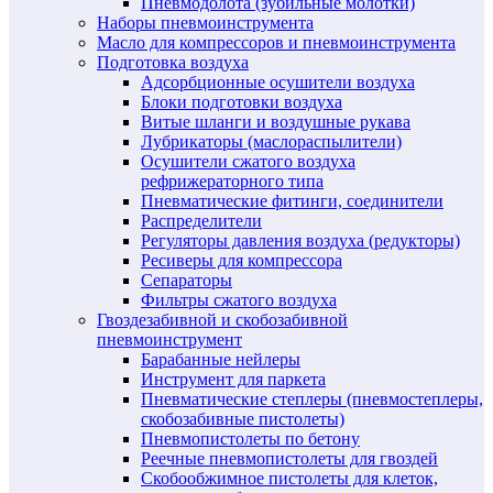
Пневмодолота (зубильные молотки)
Наборы пневмоинструмента
Масло для компрессоров и пневмоинструмента
Подготовка воздуха
Адсорбционные осушители воздуха
Блоки подготовки воздуха
Витые шланги и воздушные рукава
Лубрикаторы (маслораспылители)
Осушители сжатого воздуха
рефрижераторного типа
Пневматические фитинги, соединители
Распределители
Регуляторы давления воздуха (редукторы)
Ресиверы для компрессора
Сепараторы
Фильтры сжатого воздуха
Гвоздезабивной и скобозабивной
пневмоинструмент
Барабанные нейлеры
Инструмент для паркета
Пневматические степлеры (пневмостеплеры,
скобозабивные пистолеты)
Пневмопистолеты по бетону
Реечные пневмопистолеты для гвоздей
Скобообжимное пистолеты для клеток,