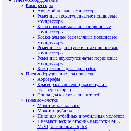
Пневмооборудование
Компрессоры
Автомобильные компрессоры
Ременные трехступенчатые поршневые
компрессоры
Коаксиальные масляные поршневые
компрессоры
Коаксиальные безмасляные поршневые
компрессоры
Ременные одноступенчатые поршневые
компрессоры
Ременные двухступенчатые поршневые
компрессоры
Компрессоры для аэрографов
Пневмоборудование для покраски
Аэрографы
Краскораспылители (краскопульты,
пульверизаторы)
Сопла для краскораспылителей
Пневмомолотки
Молотки клепальные
Молотки рубильные
Пики для отбойных и рубильных молотков
Пневматические отбойные молотки МО,
МОП, бетоноломы Б, БК