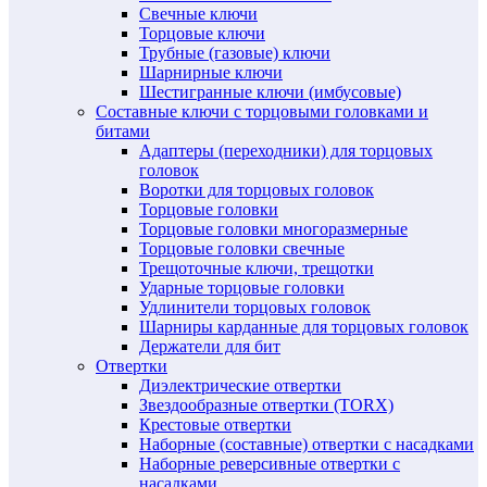
Свечные ключи
Торцовые ключи
Трубные (газовые) ключи
Шарнирные ключи
Шестигранные ключи (имбусовые)
Составные ключи с торцовыми головками и
битами
Адаптеры (переходники) для торцовых
головок
Воротки для торцовых головок
Торцовые головки
Торцовые головки многоразмерные
Торцовые головки свечные
Трещоточные ключи, трещотки
Ударные торцовые головки
Удлинители торцовых головок
Шарниры карданные для торцовых головок
Держатели для бит
Отвертки
Диэлектрические отвертки
Звездообразные отвертки (TORX)
Крестовые отвертки
Наборные (составные) отвертки с насадками
Наборные реверсивные отвертки с
насадками