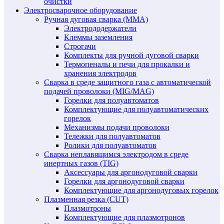
очистки
Электросварочное оборудование
Ручная дуговая сварка (MMA)
Электрододержатели
Клеммы заземления
Строгачи
Комплекты для ручной дуговой сварки
Термопеналы и печи для прокалки и
хранения электродов
Сварка в среде защитного газа с автоматической
подачей проволоки (MIG/MAG)
Горелки для полуавтоматов
Комплектующие для полуавтоматических
горелок
Механизмы подачи проволоки
Тележки для полуавтоматов
Ролики для полуавтоматов
Сварка неплавящимся электродом в среде
инертных газов (TIG)
Аксессуары для аргонодуговой сварки
Горелки для аргонодуговой сварки
Комплектующие для аргонодуговых горелок
Плазменная резка (CUT)
Плазмотроны
Комплектующие для плазмотронов