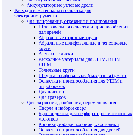
Аккумуляторные угловые дрели
Расходные материалы и оснастка для
электроинструмента
Для шлифования, отрезания и полирования
Шлифовальная оснастка и приспособления
для дрелей
Абразивные отрезные круги
Абразивные шлифовальные и лепестковые
круги
Алмазные диски
Расходные материалы для ЭШМ, ВШМ,
ЛШМ
Точильные круги
Шкурка шлифовальная (наждачная бумага)
Оснастка и приспособления для УШМ и
штроборезов
Для ножниц
Для граверов
Для сверления, долбления, перемешивания
Сверла и наборы сверл
Буры и долота для перфораторов и отбойных
молотков
Коронки, наборы коронок, хвостовики
Оснастка и приспособления для дрелей