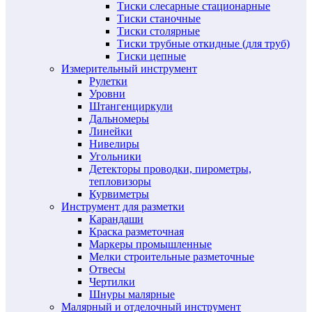
Тиски слесарные стационарные
Тиски станочные
Тиски столярные
Тиски трубные откидные (для труб)
Тиски цепные
Измерительный инструмент
Рулетки
Уровни
Штангенциркули
Дальномеры
Линейки
Нивелиры
Угольники
Детекторы проводки, пирометры,
тепловизоры
Курвиметры
Инструмент для разметки
Карандаши
Краска разметочная
Маркеры промышленные
Мелки строительные разметочные
Отвесы
Чертилки
Шнуры малярные
Малярный и отделочный инструмент