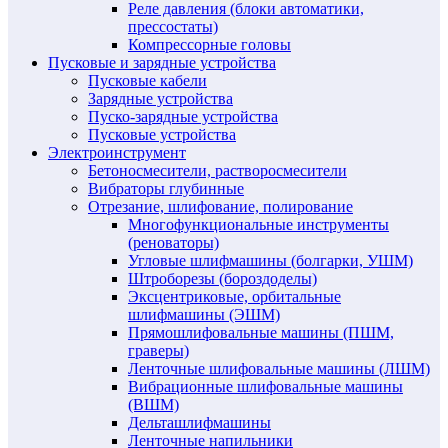
Реле давления (блоки автоматики,
прессостаты)
Компрессорные головы
Пусковые и зарядные устройства
Пусковые кабели
Зарядные устройства
Пуско-зарядные устройства
Пусковые устройства
Электроинструмент
Бетоносмесители, растворосмесители
Вибраторы глубинные
Отрезание, шлифование, полирование
Многофункциональные инструменты
(реноваторы)
Угловые шлифмашины (болгарки, УШМ)
Штроборезы (бороздоделы)
Эксцентриковые, орбитальные
шлифмашины (ЭШМ)
Прямошлифовальные машины (ПШМ,
граверы)
Ленточные шлифовальные машины (ЛШМ)
Вибрационные шлифовальные машины
(ВШМ)
Дельташлифмашины
Ленточные напильники