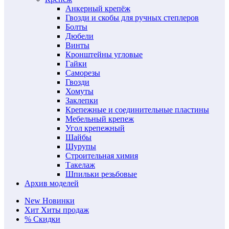
Анкерный крепёж
Гвозди и скобы для ручных степлеров
Болты
Дюбели
Винты
Кронштейны угловые
Гайки
Саморезы
Гвозди
Хомуты
Заклепки
Крепежные и соединительные пластины
Мебельный крепеж
Угол крепежный
Шайбы
Шурупы
Строительная химия
Такелаж
Шпильки резьбовые
Архив моделей
New
Новинки
Хит
Хиты продаж
%
Скидки