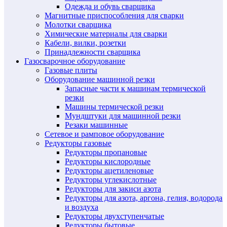
Одежда и обувь сварщика
Магнитные приспособления для сварки
Молотки сварщика
Химические материалы для сварки
Кабели, вилки, розетки
Принадлежности сварщика
Газосварочное оборудование
Газовые плиты
Оборудование машинной резки
Запасные части к машинам термической
резки
Машины термической резки
Мундштуки для машинной резки
Резаки машинные
Сетевое и рамповое оборудование
Редукторы газовые
Редукторы пропановые
Редукторы кислородные
Редукторы ацетиленовые
Редукторы углекислотные
Редукторы для закиси азота
Редукторы для азота, аргона, гелия, водорода
и воздуха
Редукторы двухступенчатые
Редукторы бытовые