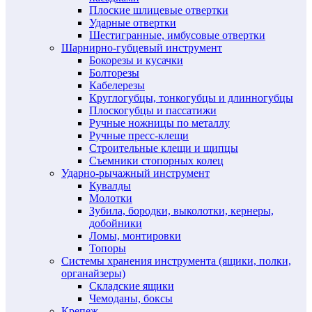
Плоские шлицевые отвертки
Ударные отвертки
Шестигранные, имбусовые отвертки
Шарнирно-губцевый инструмент
Бокорезы и кусачки
Болторезы
Кабелерезы
Круглогубцы, тонкогубцы и длинногубцы
Плоскогубцы и пассатижи
Ручные ножницы по металлу
Ручные пресс-клещи
Строительные клещи и щипцы
Съемники стопорных колец
Ударно-рычажный инструмент
Кувалды
Молотки
Зубила, бородки, выколотки, кернеры,
добойники
Ломы, монтировки
Топоры
Системы хранения инструмента (ящики, полки,
органайзеры)
Складские ящики
Чемоданы, боксы
Крепеж