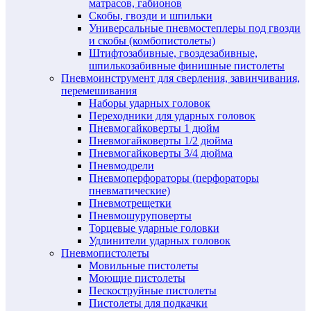
матрасов, габионов
Скобы, гвозди и шпильки
Универсальные пневмостеплеры под гвозди
и скобы (комбопистолеты)
Штифтозабивные, гвоздезабивные,
шпилькозабивные финишные пистолеты
Пневмоинструмент для сверления, завинчивания,
перемешивания
Наборы ударных головок
Переходники для ударных головок
Пневмогайковерты 1 дюйм
Пневмогайковерты 1/2 дюйма
Пневмогайковерты 3/4 дюйма
Пневмодрели
Пневмоперфораторы (перфораторы
пневматические)
Пневмотрещетки
Пневмошуруповерты
Торцевые ударные головки
Удлинители ударных головок
Пневмопистолеты
Мовильные пистолеты
Моющие пистолеты
Пескоструйные пистолеты
Пистолеты для подкачки