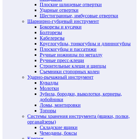
Плоские шлицевые отвертки
Ударные отвертки
Шестигранные, имбусовые отвертки
Шарнирно-губцевый инструмент
Бокорезы и кусачки
Болторезы
Кабелерезы
Круглогубцы, тонкогубцы и длинногубцы
Плоскогубцы и пассатижи
Ручные ножницы по металлу
Ручные пресс-клещи
Строительные клещи и щипцы
Съемники стопорных колец
Ударно-рычажный инструмент
Кувалды
Молотки
Зубила, бородки, выколотки, кернеры,
добойники
Ломы, монтировки
Топоры
Системы хранения инструмента (ящики, полки,
органайзеры)
Складские ящики
Чемоданы, боксы
Крепеж