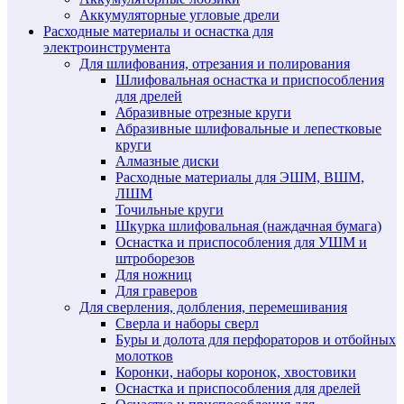
Аккумуляторные угловые дрели
Расходные материалы и оснастка для
электроинструмента
Для шлифования, отрезания и полирования
Шлифовальная оснастка и приспособления
для дрелей
Абразивные отрезные круги
Абразивные шлифовальные и лепестковые
круги
Алмазные диски
Расходные материалы для ЭШМ, ВШМ,
ЛШМ
Точильные круги
Шкурка шлифовальная (наждачная бумага)
Оснастка и приспособления для УШМ и
штроборезов
Для ножниц
Для граверов
Для сверления, долбления, перемешивания
Сверла и наборы сверл
Буры и долота для перфораторов и отбойных
молотков
Коронки, наборы коронок, хвостовики
Оснастка и приспособления для дрелей