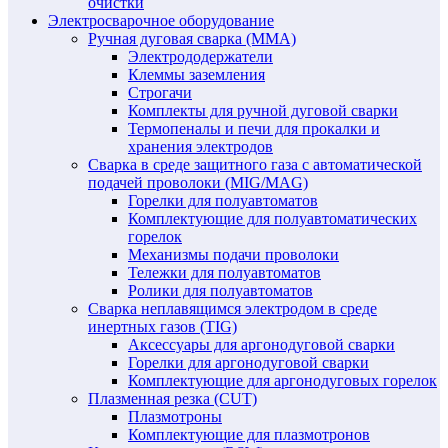
очистки
Электросварочное оборудование
Ручная дуговая сварка (MMA)
Электрододержатели
Клеммы заземления
Строгачи
Комплекты для ручной дуговой сварки
Термопеналы и печи для прокалки и
хранения электродов
Сварка в среде защитного газа с автоматической
подачей проволоки (MIG/MAG)
Горелки для полуавтоматов
Комплектующие для полуавтоматических
горелок
Механизмы подачи проволоки
Тележки для полуавтоматов
Ролики для полуавтоматов
Сварка неплавящимся электродом в среде
инертных газов (TIG)
Аксессуары для аргонодуговой сварки
Горелки для аргонодуговой сварки
Комплектующие для аргонодуговых горелок
Плазменная резка (CUT)
Плазмотроны
Комплектующие для плазмотронов