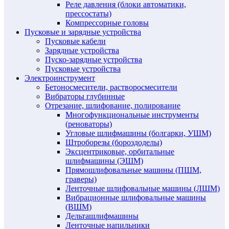
Реле давления (блоки автоматики,
прессостаты)
Компрессорные головы
Пусковые и зарядные устройства
Пусковые кабели
Зарядные устройства
Пуско-зарядные устройства
Пусковые устройства
Электроинструмент
Бетоносмесители, растворосмесители
Вибраторы глубинные
Отрезание, шлифование, полирование
Многофункциональные инструменты
(реноваторы)
Угловые шлифмашины (болгарки, УШМ)
Штроборезы (бороздоделы)
Эксцентриковые, орбитальные
шлифмашины (ЭШМ)
Прямошлифовальные машины (ПШМ,
граверы)
Ленточные шлифовальные машины (ЛШМ)
Вибрационные шлифовальные машины
(ВШМ)
Дельташлифмашины
Ленточные напильники