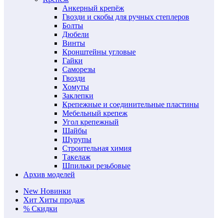
Анкерный крепёж
Гвозди и скобы для ручных степлеров
Болты
Дюбели
Винты
Кронштейны угловые
Гайки
Саморезы
Гвозди
Хомуты
Заклепки
Крепежные и соединительные пластины
Мебельный крепеж
Угол крепежный
Шайбы
Шурупы
Строительная химия
Такелаж
Шпильки резьбовые
Архив моделей
New
Новинки
Хит
Хиты продаж
%
Скидки