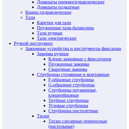
Домкраты пневмогидравлические
Домкраты подкатные
Краны гидравлические
Тали
Каретки для тали
Пружинные тали-балансиры
Тали ручные
Тали электрические
Ручной инструмент
Зажимные устройства и инструменты фиксации
Зажимы ручные
Клещи зажимные с фиксатором
Пружинные зажимы
Сварочные зажимы
Струбцины столярные и монтажные
F-образные струбцины
G-образные струбцины
Струбцины пружинные,
клещеобразные
Трубные струбцины
Угловые струбцины
Струбцины пистолетные
Тиски
Тиски слесарные переносные
(настольные)