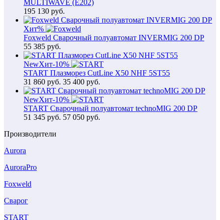
MULTIWAVE (E202)
195 130
руб.
Хит
%
Foxweld Сварочный полуавтомат INVERMIG 200 DP
55 385
руб.
New
Хит
-10%
START Плазморез CutLine X50 NHF 5ST55
31 860
руб.
35 400 руб.
New
Хит
-10%
START Сварочный полуавтомат technoMIG 200 DP
51 345
руб.
57 050 руб.
Производители
Aurora
AuroraPro
Foxweld
Сварог
START