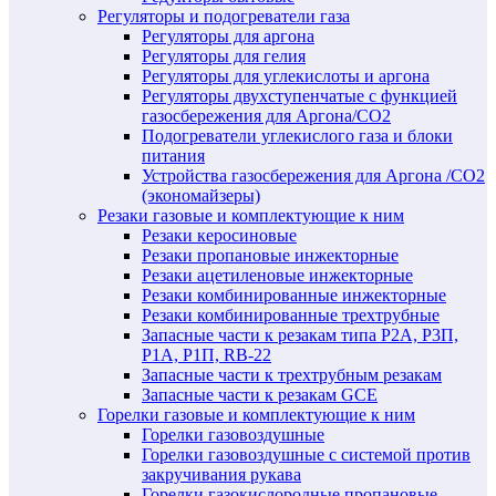
Регуляторы и подогреватели газа
Регуляторы для аргона
Регуляторы для гелия
Регуляторы для углекислоты и аргона
Регуляторы двухступенчатые c функцией
газосбережения для Аргона/СО2
Подогреватели углекислого газа и блоки
питания
Устройства газосбережения для Аргона /СО2
(экономайзеры)
Резаки газовые и комплектующие к ним
Резаки керосиновые
Резаки пропановые инжекторные
Резаки ацетиленовые инжекторные
Резаки комбинированные инжекторные
Резаки комбинированные трехтрубные
Запасные части к резакам типа Р2А, Р3П,
Р1А, Р1П, RB-22
Запасные части к трехтрубным резакам
Запасные части к резакам GCE
Горелки газовые и комплектующие к ним
Горелки газовоздушные
Горелки газовоздушные с системой против
закручивания рукава
Горелки газокислородные пропановые