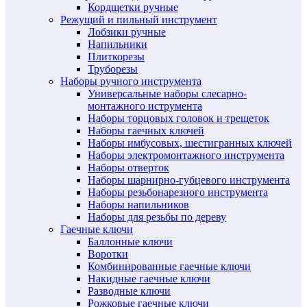
Кордщетки ручные
Режущий и пильный инструмент
Лобзики ручные
Напильники
Плиткорезы
Труборезы
Наборы ручного инструмента
Универсальные наборы слесарно-
монтажного иструмента
Наборы торцовых головок и трещеток
Наборы гаечных ключей
Наборы имбусовых, шестигранных ключей
Наборы электромонтажного инструмента
Наборы отверток
Наборы шарнирно-губцевого инструмента
Наборы резьбонарезного инструмента
Наборы напильников
Наборы для резьбы по дереву
Гаечные ключи
Баллонные ключи
Воротки
Комбинированные гаечные ключи
Накидные гаечные ключи
Разводные ключи
Рожковые гаечные ключи