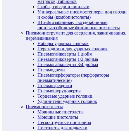
матрасов, габионов
Скобы, гвозди и шпильки
Универсальные пневмостеплеры под гвозди
и скобы (комбопистолеты)
Штифтозабивные, гвоздезабивные,
шпилькозабивные финишные пистолеты
Пневмоинструмент для сверления, завинчивания,
перемешивания
Наборы ударных головок
Переходники для ударных головок
Пневмогайковерты 1 дюйм
Пневмогайковерты 1/2 дюйма
Пневмогайковерты 3/4 дюйма
Пневмодрели
Пневмоперфораторы (перфораторы
пневматические)
Пневмотрещетки
Пневмошуруповерты
Торцевые ударные головки
Удлинители ударных головок
Пневмопистолеты
Мовильные пистолеты
Моющие пистолеты
Пескоструйные пистолеты
Пистолеты для подкачки