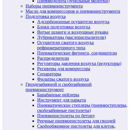
Пневмодолота (зубильные молотки)
Наборы пневмоинструмента
Масло для компрессоров и пневмоинструмента
Подготовка воздуха
Адсорбционные осушители воздуха
Блоки подготовки воздуха
Витые шланги и воздушные рукава
Лубрикаторы (маслораспылители)
Осушители сжатого воздуха
рефрижераторного типа
Пневматические фитинги, соединители
Распределители
Регуляторы давления воздуха (редукторы)
Ресиверы для компрессора
Сепараторы
Фильтры сжатого воздуха
Гвоздезабивной и скобозабивной
пневмоинструмент
Барабанные нейлеры
Инструмент для паркета
Пневматические степлеры (пневмостеплеры,
скобозабивные пистолеты)
Пневмопистолеты по бетону
Реечные пневмопистолеты для гвоздей
Скобообжимное пистолеты для клеток,