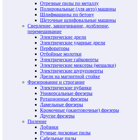
Отрезные пилы по металлу
Полировальные (для авто) машины
Шлифмашины по бетону
Щеточные шлифовальные машины
Сверление, завинчивание, долбление,
перемешивание
Электрические дрели
Электрические ударные дрели
Перфораторы
Отбойные молотки
Электрические гайковерты
Электрические миксеры (мешалки)
Электрические шуруповерты
Дрели на магнитной стойке
Фрезерование и строгание
Электрические рубанки
Универсальные фрезеры
Ротационные фрезеры
Ламельные фрезеры
Кромочные (окантовочные) фрезеры
Другие фрезеры
Пиление
Лобзики
Ручные дисковые пилы
Сабельные пилы