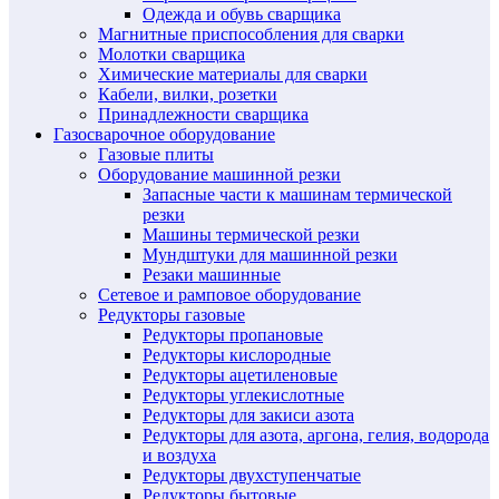
Одежда и обувь сварщика
Магнитные приспособления для сварки
Молотки сварщика
Химические материалы для сварки
Кабели, вилки, розетки
Принадлежности сварщика
Газосварочное оборудование
Газовые плиты
Оборудование машинной резки
Запасные части к машинам термической
резки
Машины термической резки
Мундштуки для машинной резки
Резаки машинные
Сетевое и рамповое оборудование
Редукторы газовые
Редукторы пропановые
Редукторы кислородные
Редукторы ацетиленовые
Редукторы углекислотные
Редукторы для закиси азота
Редукторы для азота, аргона, гелия, водорода
и воздуха
Редукторы двухступенчатые
Редукторы бытовые