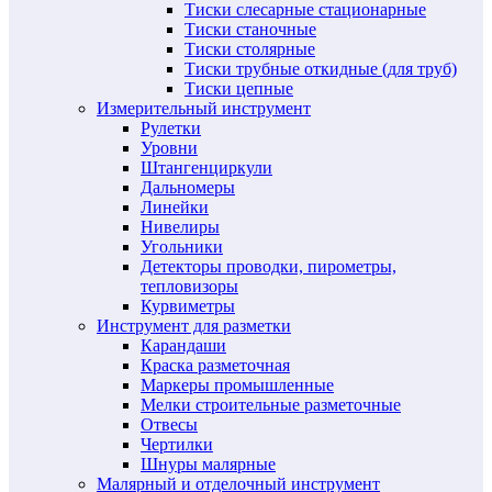
Тиски слесарные стационарные
Тиски станочные
Тиски столярные
Тиски трубные откидные (для труб)
Тиски цепные
Измерительный инструмент
Рулетки
Уровни
Штангенциркули
Дальномеры
Линейки
Нивелиры
Угольники
Детекторы проводки, пирометры,
тепловизоры
Курвиметры
Инструмент для разметки
Карандаши
Краска разметочная
Маркеры промышленные
Мелки строительные разметочные
Отвесы
Чертилки
Шнуры малярные
Малярный и отделочный инструмент