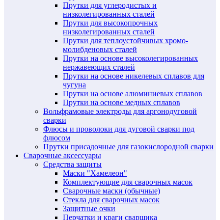
Прутки для углеродистых и
низколегированных сталей
Прутки для высокопрочных
низколегированных сталей
Прутки для теплоустойчивых хромо-
молибденовых сталей
Прутки на основе высоколегированных
нержавеющих сталей
Прутки на основе никелевых сплавов для
чугуна
Прутки на основе алюминиевых сплавов
Прутки на основе медных сплавов
Вольфрамовые электроды для аргонодуговой
сварки
Флюсы и проволоки для дуговой сварки под
флюсом
Прутки присадочные для газокислородной сварки
Сварочные аксессуары
Средства защиты
Маски "Хамелеон"
Комплектующие для сварочных масок
Сварочные маски (обычные)
Стекла для сварочных масок
Защитные очки
Перчатки и краги сварщика