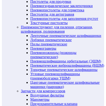
Пистолеты для продувки
Пневмогидравлические заклепочники
Пневмопистолеты для герметика
Пистолеты для антигравия
Пневмопистолеты для заполнения пустот
Текстурные пистолеты
Пневмоинструмент для пиления, отрезания,
шлифования, полирования
Ленточные пневматические шлифмашинки
Лобзики пневматические
Пилы пневматические
Пневмограверы
Пневмоножницы (ножницы
пневматические)
Пневмошлифмашины орбитальные (ЭШМ)
Пневматические виброшлифмашины (ВШМ)
Торцевые пневматические шлифмашины
Угловые пневмошлифмашины
(пневмоболгарки УШМ)
Цанговые пневматические шлифовальные
машинки (шарошки)
Запчасти для компрессоров
Воздушные фильтры
Манометры
Предохранительные клапана