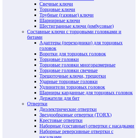
Свечные ключи
Торцовые ключи
Трубные (газовые) ключи
Шарнирные ключи
Шестигранные ключи (имбусовые)
Составные ключи с торцовыми головками и
битами
Адаптеры (переходники) для торцовых
головок
Воротки для торцовых головок
Торцовые головки
Торцовые головки многоразмерные
Торцовые головки свечные
Трещоточные ключи, трещотки
Ударные торцовые головки
Удлинители торцовых головок
Шарниры карданные для торцовых головок
Держатели для бит
Отвертки
Диэлектрические отвертки
Звездообразные отвертки (TORX)
Крестовые отвертки
Наборные (составные) отвертки с насадками
Наборные реверсивные отвертки с
насадками