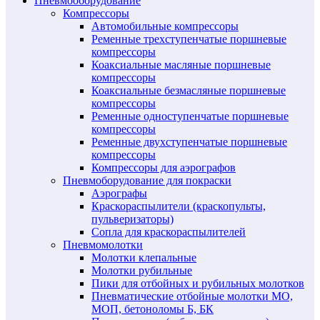
Пневмооборудование
Компрессоры
Автомобильные компрессоры
Ременные трехступенчатые поршневые
компрессоры
Коаксиальные масляные поршневые
компрессоры
Коаксиальные безмасляные поршневые
компрессоры
Ременные одноступенчатые поршневые
компрессоры
Ременные двухступенчатые поршневые
компрессоры
Компрессоры для аэрографов
Пневмоборудование для покраски
Аэрографы
Краскораспылители (краскопульты,
пульверизаторы)
Сопла для краскораспылителей
Пневмомолотки
Молотки клепальные
Молотки рубильные
Пики для отбойных и рубильных молотков
Пневматические отбойные молотки МО,
МОП, бетоноломы Б, БК