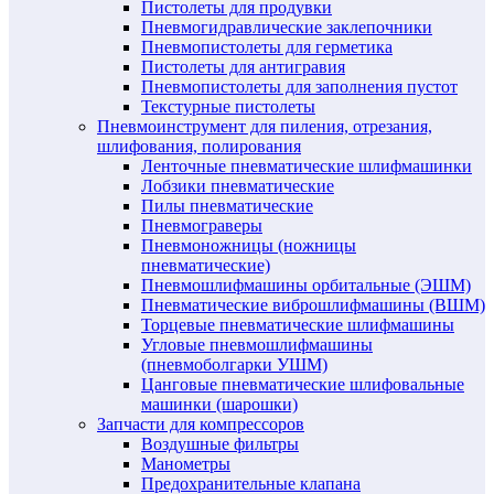
Пистолеты для продувки
Пневмогидравлические заклепочники
Пневмопистолеты для герметика
Пистолеты для антигравия
Пневмопистолеты для заполнения пустот
Текстурные пистолеты
Пневмоинструмент для пиления, отрезания,
шлифования, полирования
Ленточные пневматические шлифмашинки
Лобзики пневматические
Пилы пневматические
Пневмограверы
Пневмоножницы (ножницы
пневматические)
Пневмошлифмашины орбитальные (ЭШМ)
Пневматические виброшлифмашины (ВШМ)
Торцевые пневматические шлифмашины
Угловые пневмошлифмашины
(пневмоболгарки УШМ)
Цанговые пневматические шлифовальные
машинки (шарошки)
Запчасти для компрессоров
Воздушные фильтры
Манометры
Предохранительные клапана