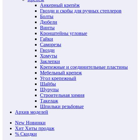
Анкерный крепёж
Гвозди и скобы для ручных степлеров
Болты
Дюбели
Винты
Кронштейны угловые
Гайки
Саморезы
Гвозди
Хомуты
Заклепки
Крепежные и соединительные пластины
Мебельный крепеж
Угол крепежный
Шайбы
Шурупы
Строительная химия
Такелаж
Шпильки резьбовые
Архив моделей
New
Новинки
Хит
Хиты продаж
%
Скидки