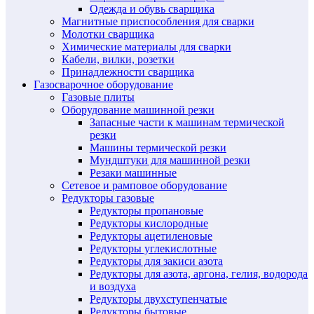
Одежда и обувь сварщика
Магнитные приспособления для сварки
Молотки сварщика
Химические материалы для сварки
Кабели, вилки, розетки
Принадлежности сварщика
Газосварочное оборудование
Газовые плиты
Оборудование машинной резки
Запасные части к машинам термической
резки
Машины термической резки
Мундштуки для машинной резки
Резаки машинные
Сетевое и рамповое оборудование
Редукторы газовые
Редукторы пропановые
Редукторы кислородные
Редукторы ацетиленовые
Редукторы углекислотные
Редукторы для закиси азота
Редукторы для азота, аргона, гелия, водорода
и воздуха
Редукторы двухступенчатые
Редукторы бытовые