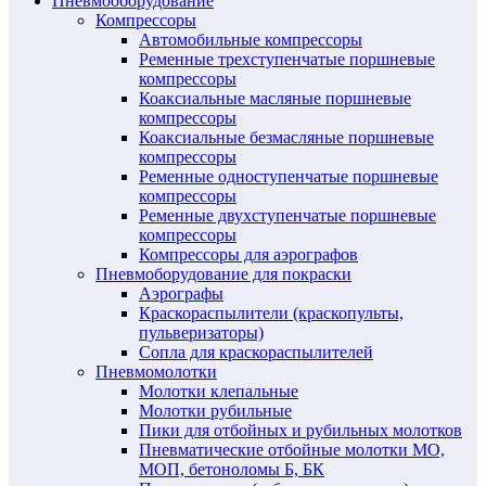
Пневмооборудование
Компрессоры
Автомобильные компрессоры
Ременные трехступенчатые поршневые
компрессоры
Коаксиальные масляные поршневые
компрессоры
Коаксиальные безмасляные поршневые
компрессоры
Ременные одноступенчатые поршневые
компрессоры
Ременные двухступенчатые поршневые
компрессоры
Компрессоры для аэрографов
Пневмоборудование для покраски
Аэрографы
Краскораспылители (краскопульты,
пульверизаторы)
Сопла для краскораспылителей
Пневмомолотки
Молотки клепальные
Молотки рубильные
Пики для отбойных и рубильных молотков
Пневматические отбойные молотки МО,
МОП, бетоноломы Б, БК