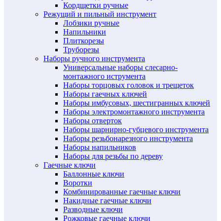
Кордщетки ручные
Режущий и пильный инструмент
Лобзики ручные
Напильники
Плиткорезы
Труборезы
Наборы ручного инструмента
Универсальные наборы слесарно-
монтажного иструмента
Наборы торцовых головок и трещеток
Наборы гаечных ключей
Наборы имбусовых, шестигранных ключей
Наборы электромонтажного инструмента
Наборы отверток
Наборы шарнирно-губцевого инструмента
Наборы резьбонарезного инструмента
Наборы напильников
Наборы для резьбы по дереву
Гаечные ключи
Баллонные ключи
Воротки
Комбинированные гаечные ключи
Накидные гаечные ключи
Разводные ключи
Рожковые гаечные ключи