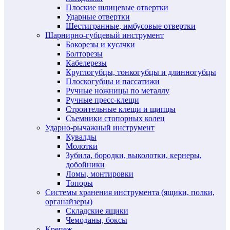
Плоские шлицевые отвертки
Ударные отвертки
Шестигранные, имбусовые отвертки
Шарнирно-губцевый инструмент
Бокорезы и кусачки
Болторезы
Кабелерезы
Круглогубцы, тонкогубцы и длинногубцы
Плоскогубцы и пассатижи
Ручные ножницы по металлу
Ручные пресс-клещи
Строительные клещи и щипцы
Съемники стопорных колец
Ударно-рычажный инструмент
Кувалды
Молотки
Зубила, бородки, выколотки, кернеры,
добойники
Ломы, монтировки
Топоры
Системы хранения инструмента (ящики, полки,
органайзеры)
Складские ящики
Чемоданы, боксы
Крепеж