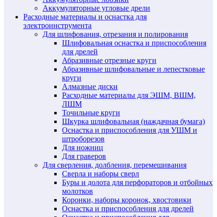
Аккумуляторные угловые дрели
Расходные материалы и оснастка для
электроинструмента
Для шлифования, отрезания и полирования
Шлифовальная оснастка и приспособления
для дрелей
Абразивные отрезные круги
Абразивные шлифовальные и лепестковые
круги
Алмазные диски
Расходные материалы для ЭШМ, ВШМ,
ЛШМ
Точильные круги
Шкурка шлифовальная (наждачная бумага)
Оснастка и приспособления для УШМ и
штроборезов
Для ножниц
Для граверов
Для сверления, долбления, перемешивания
Сверла и наборы сверл
Буры и долота для перфораторов и отбойных
молотков
Коронки, наборы коронок, хвостовики
Оснастка и приспособления для дрелей