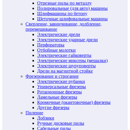
Отрезные пилы по металлу
Полировальные (для авто) машины
Шлифмашины по бетону
Щеточные шлифовальные машины
Сверление, завинчивание, долбление,
перемешивание
Электрические дрели
Электрические ударные дрели
Перфораторы
Отбойные молотки
Электрические гайковерты
Электрические миксеры (мешалки)
Электрические шуруповерты
Дрели на магнитной стойке
Фрезерование и строгание
Электрические рубанки
Универсальные фрезеры
Ротационные фрезеры
Ламельные фрезеры
Кромочные (окантовочные) фрезеры
Другие фрезеры
Пиление
Лобзики
Ручные дисковые пилы
Сабельные пилы