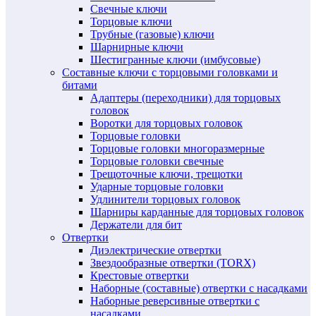
Свечные ключи
Торцовые ключи
Трубные (газовые) ключи
Шарнирные ключи
Шестигранные ключи (имбусовые)
Составные ключи с торцовыми головками и
битами
Адаптеры (переходники) для торцовых
головок
Воротки для торцовых головок
Торцовые головки
Торцовые головки многоразмерные
Торцовые головки свечные
Трещоточные ключи, трещотки
Ударные торцовые головки
Удлинители торцовых головок
Шарниры карданные для торцовых головок
Держатели для бит
Отвертки
Диэлектрические отвертки
Звездообразные отвертки (TORX)
Крестовые отвертки
Наборные (составные) отвертки с насадками
Наборные реверсивные отвертки с
насадками