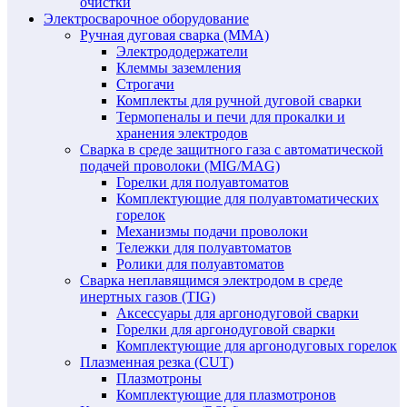
очистки
Электросварочное оборудование
Ручная дуговая сварка (MMA)
Электрододержатели
Клеммы заземления
Строгачи
Комплекты для ручной дуговой сварки
Термопеналы и печи для прокалки и
хранения электродов
Сварка в среде защитного газа с автоматической
подачей проволоки (MIG/MAG)
Горелки для полуавтоматов
Комплектующие для полуавтоматических
горелок
Механизмы подачи проволоки
Тележки для полуавтоматов
Ролики для полуавтоматов
Сварка неплавящимся электродом в среде
инертных газов (TIG)
Аксессуары для аргонодуговой сварки
Горелки для аргонодуговой сварки
Комплектующие для аргонодуговых горелок
Плазменная резка (CUT)
Плазмотроны
Комплектующие для плазмотронов