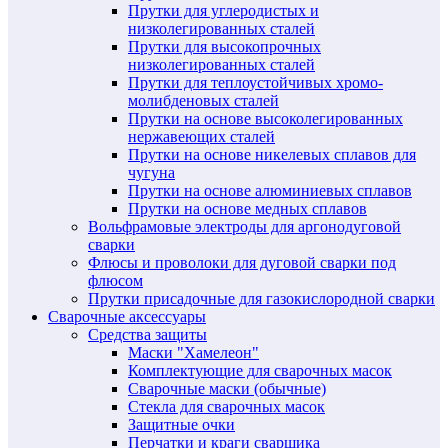
Прутки для углеродистых и
низколегированных сталей
Прутки для высокопрочных
низколегированных сталей
Прутки для теплоустойчивых хромо-
молибденовых сталей
Прутки на основе высоколегированных
нержавеющих сталей
Прутки на основе никелевых сплавов для
чугуна
Прутки на основе алюминиевых сплавов
Прутки на основе медных сплавов
Вольфрамовые электроды для аргонодуговой
сварки
Флюсы и проволоки для дуговой сварки под
флюсом
Прутки присадочные для газокислородной сварки
Сварочные аксессуары
Средства защиты
Маски "Хамелеон"
Комплектующие для сварочных масок
Сварочные маски (обычные)
Стекла для сварочных масок
Защитные очки
Перчатки и краги сварщика