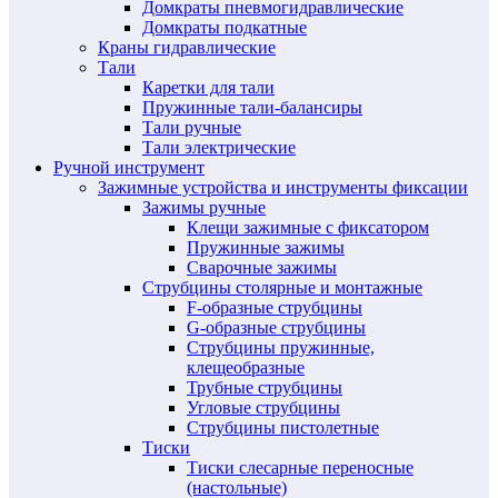
Домкраты пневмогидравлические
Домкраты подкатные
Краны гидравлические
Тали
Каретки для тали
Пружинные тали-балансиры
Тали ручные
Тали электрические
Ручной инструмент
Зажимные устройства и инструменты фиксации
Зажимы ручные
Клещи зажимные с фиксатором
Пружинные зажимы
Сварочные зажимы
Струбцины столярные и монтажные
F-образные струбцины
G-образные струбцины
Струбцины пружинные,
клещеобразные
Трубные струбцины
Угловые струбцины
Струбцины пистолетные
Тиски
Тиски слесарные переносные
(настольные)