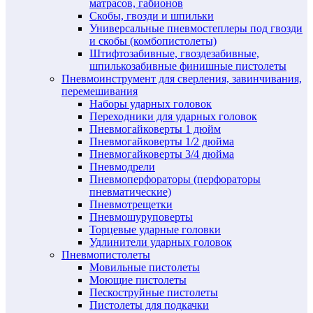
матрасов, габионов
Скобы, гвозди и шпильки
Универсальные пневмостеплеры под гвозди
и скобы (комбопистолеты)
Штифтозабивные, гвоздезабивные,
шпилькозабивные финишные пистолеты
Пневмоинструмент для сверления, завинчивания,
перемешивания
Наборы ударных головок
Переходники для ударных головок
Пневмогайковерты 1 дюйм
Пневмогайковерты 1/2 дюйма
Пневмогайковерты 3/4 дюйма
Пневмодрели
Пневмоперфораторы (перфораторы
пневматические)
Пневмотрещетки
Пневмошуруповерты
Торцевые ударные головки
Удлинители ударных головок
Пневмопистолеты
Мовильные пистолеты
Моющие пистолеты
Пескоструйные пистолеты
Пистолеты для подкачки