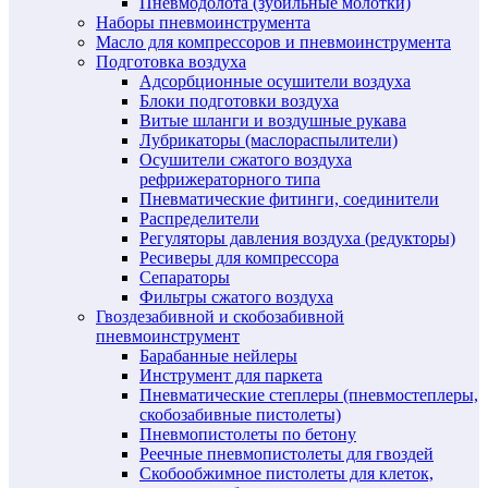
Пневмодолота (зубильные молотки)
Наборы пневмоинструмента
Масло для компрессоров и пневмоинструмента
Подготовка воздуха
Адсорбционные осушители воздуха
Блоки подготовки воздуха
Витые шланги и воздушные рукава
Лубрикаторы (маслораспылители)
Осушители сжатого воздуха
рефрижераторного типа
Пневматические фитинги, соединители
Распределители
Регуляторы давления воздуха (редукторы)
Ресиверы для компрессора
Сепараторы
Фильтры сжатого воздуха
Гвоздезабивной и скобозабивной
пневмоинструмент
Барабанные нейлеры
Инструмент для паркета
Пневматические степлеры (пневмостеплеры,
скобозабивные пистолеты)
Пневмопистолеты по бетону
Реечные пневмопистолеты для гвоздей
Скобообжимное пистолеты для клеток,