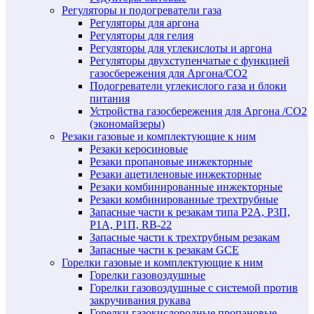
Регуляторы и подогреватели газа
Регуляторы для аргона
Регуляторы для гелия
Регуляторы для углекислоты и аргона
Регуляторы двухступенчатые c функцией
газосбережения для Аргона/СО2
Подогреватели углекислого газа и блоки
питания
Устройства газосбережения для Аргона /СО2
(экономайзеры)
Резаки газовые и комплектующие к ним
Резаки керосиновые
Резаки пропановые инжекторные
Резаки ацетиленовые инжекторные
Резаки комбинированные инжекторные
Резаки комбинированные трехтрубные
Запасные части к резакам типа Р2А, Р3П,
Р1А, Р1П, RB-22
Запасные части к трехтрубным резакам
Запасные части к резакам GCE
Горелки газовые и комплектующие к ним
Горелки газовоздушные
Горелки газовоздушные с системой против
закручивания рукава
Горелки газокислородные пропановые