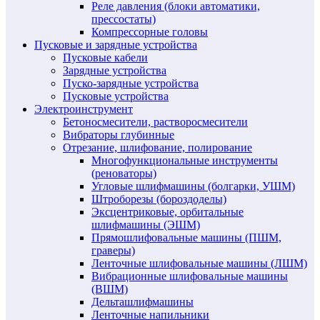
Реле давления (блоки автоматики,
прессостаты)
Компрессорные головы
Пусковые и зарядные устройства
Пусковые кабели
Зарядные устройства
Пуско-зарядные устройства
Пусковые устройства
Электроинструмент
Бетоносмесители, растворосмесители
Вибраторы глубинные
Отрезание, шлифование, полирование
Многофункциональные инструменты
(реноваторы)
Угловые шлифмашины (болгарки, УШМ)
Штроборезы (бороздоделы)
Эксцентриковые, орбитальные
шлифмашины (ЭШМ)
Прямошлифовальные машины (ПШМ,
граверы)
Ленточные шлифовальные машины (ЛШМ)
Вибрационные шлифовальные машины
(ВШМ)
Дельташлифмашины
Ленточные напильники