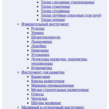
Тиски слесарные стационарные
Тиски станочные
Тиски столярные
Тиски трубные откидные (для труб)
Тиски цепные
Измерительный инструмент
Рулетки
Уровни
Штангенциркули
Дальномеры
Линейки
Нивелиры
Угольники
Детекторы проводки, пирометры,
тепловизоры
Курвиметры
Инструмент для разметки
Карандаши
Краска разметочная
Маркеры промышленные
Мелки строительные разметочные
Отвесы
Чертилки
Шнуры малярные
Малярный и отделочный инструмент