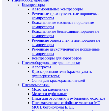
Пневмооборудование
Компрессоры
Автомобильные компрессоры
Ременные трехступенчатые поршневые
компрессоры
Коаксиальные масляные поршневые
компрессоры
Коаксиальные безмасляные поршневые
компрессоры
Ременные одноступенчатые поршневые
компрессоры
Ременные двухступенчатые поршневые
компрессоры
Компрессоры для аэрографов
Пневмоборудование для покраски
Аэрографы
Краскораспылители (краскопульты,
пульверизаторы)
Сопла для краскораспылителей
Пневмомолотки
Молотки клепальные
Молотки рубильные
Пики для отбойных и рубильных молотков
Пневматические отбойные молотки МО,
МОП, бетоноломы Б, БК