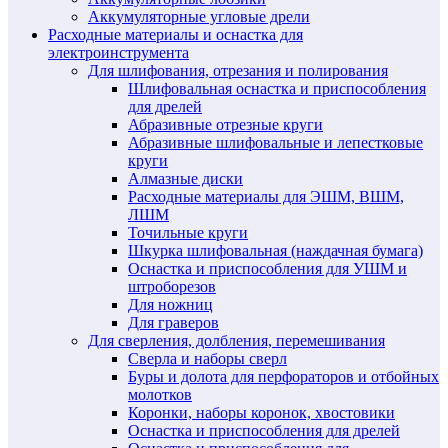
Аккумуляторные угловые дрели
Расходные материалы и оснастка для
электроинструмента
Для шлифования, отрезания и полирования
Шлифовальная оснастка и приспособления
для дрелей
Абразивные отрезные круги
Абразивные шлифовальные и лепестковые
круги
Алмазные диски
Расходные материалы для ЭШМ, ВШМ,
ЛШМ
Точильные круги
Шкурка шлифовальная (наждачная бумага)
Оснастка и приспособления для УШМ и
штроборезов
Для ножниц
Для граверов
Для сверления, долбления, перемешивания
Сверла и наборы сверл
Буры и долота для перфораторов и отбойных
молотков
Коронки, наборы коронок, хвостовики
Оснастка и приспособления для дрелей