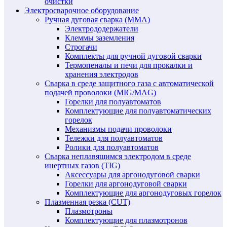
очистки
Электросварочное оборудование
Ручная дуговая сварка (MMA)
Электрододержатели
Клеммы заземления
Строгачи
Комплекты для ручной дуговой сварки
Термопеналы и печи для прокалки и
хранения электродов
Сварка в среде защитного газа с автоматической
подачей проволоки (MIG/MAG)
Горелки для полуавтоматов
Комплектующие для полуавтоматических
горелок
Механизмы подачи проволоки
Тележки для полуавтоматов
Ролики для полуавтоматов
Сварка неплавящимся электродом в среде
инертных газов (TIG)
Аксессуары для аргонодуговой сварки
Горелки для аргонодуговой сварки
Комплектующие для аргонодуговых горелок
Плазменная резка (CUT)
Плазмотроны
Комплектующие для плазмотронов