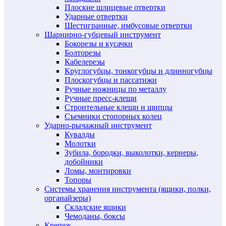
Плоские шлицевые отвертки
Ударные отвертки
Шестигранные, имбусовые отвертки
Шарнирно-губцевый инструмент
Бокорезы и кусачки
Болторезы
Кабелерезы
Круглогубцы, тонкогубцы и длинногубцы
Плоскогубцы и пассатижи
Ручные ножницы по металлу
Ручные пресс-клещи
Строительные клещи и щипцы
Съемники стопорных колец
Ударно-рычажный инструмент
Кувалды
Молотки
Зубила, бородки, выколотки, кернеры,
добойники
Ломы, монтировки
Топоры
Системы хранения инструмента (ящики, полки,
органайзеры)
Складские ящики
Чемоданы, боксы
Крепеж