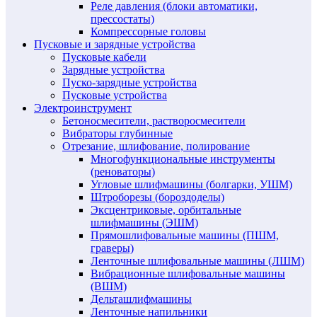
Реле давления (блоки автоматики,
прессостаты)
Компрессорные головы
Пусковые и зарядные устройства
Пусковые кабели
Зарядные устройства
Пуско-зарядные устройства
Пусковые устройства
Электроинструмент
Бетоносмесители, растворосмесители
Вибраторы глубинные
Отрезание, шлифование, полирование
Многофункциональные инструменты
(реноваторы)
Угловые шлифмашины (болгарки, УШМ)
Штроборезы (бороздоделы)
Эксцентриковые, орбитальные
шлифмашины (ЭШМ)
Прямошлифовальные машины (ПШМ,
граверы)
Ленточные шлифовальные машины (ЛШМ)
Вибрационные шлифовальные машины
(ВШМ)
Дельташлифмашины
Ленточные напильники