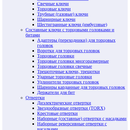
Свечные ключи
Торцовые ключи
Трубные (газовые) ключи
Шарнирные ключи
Шестигранные ключи (имбусовые)
Составные ключи с торцовыми головками и
битами
Адаптеры (переходники) для торцовых
головок
Воротки для торцовых головок
Торцовые головки
Торцовые головки многоразмерные
Торцовые головки свечные
Трещоточные ключи, трещотки
Ударные торцовые головки
Удлинители торцовых головок
Шарниры карданные для торцовых головок
Держатели для бит
Отвертки
Диэлектрические отвертки
Звездообразные отвертки (TORX)
Крестовые отвертки
Наборные (составные) отвертки с насадками
Наборные реверсивные отвертки с
насадками