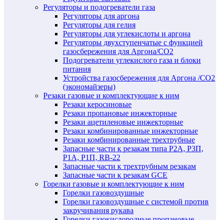
Регуляторы и подогреватели газа
Регуляторы для аргона
Регуляторы для гелия
Регуляторы для углекислоты и аргона
Регуляторы двухступенчатые c функцией
газосбережения для Аргона/СО2
Подогреватели углекислого газа и блоки
питания
Устройства газосбережения для Аргона /СО2
(экономайзеры)
Резаки газовые и комплектующие к ним
Резаки керосиновые
Резаки пропановые инжекторные
Резаки ацетиленовые инжекторные
Резаки комбинированные инжекторные
Резаки комбинированные трехтрубные
Запасные части к резакам типа Р2А, Р3П,
Р1А, Р1П, RB-22
Запасные части к трехтрубным резакам
Запасные части к резакам GCE
Горелки газовые и комплектующие к ним
Горелки газовоздушные
Горелки газовоздушные с системой против
закручивания рукава
Горелки газокислородные пропановые