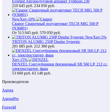
Everlast Аргонодуговой аппарат Typhoon 230
210 645
руб.
234 050 руб.
New
Хит
-10%
Сварог Сварочный полуавтомат TECH MIG 500 P
(N36801)
От
513 045
руб.
570 050 руб.
New
Хит
-5%
TRITON ALUMIG 250P Dpulse Synergic
201 685
руб.
212 300 руб.
Хит
-15%
DENZEL Снегоуборщик бензиновый SB 560 LP, 212 cc,
электростартер, фара
53 669
руб.
63 140 руб.
Производители
Aurora
AuroraPro
Foxweld