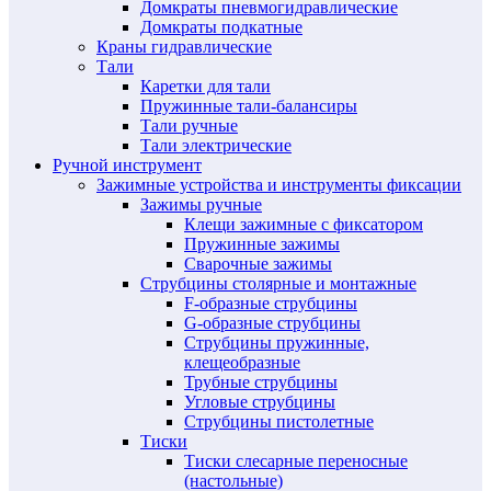
Домкраты пневмогидравлические
Домкраты подкатные
Краны гидравлические
Тали
Каретки для тали
Пружинные тали-балансиры
Тали ручные
Тали электрические
Ручной инструмент
Зажимные устройства и инструменты фиксации
Зажимы ручные
Клещи зажимные с фиксатором
Пружинные зажимы
Сварочные зажимы
Струбцины столярные и монтажные
F-образные струбцины
G-образные струбцины
Струбцины пружинные,
клещеобразные
Трубные струбцины
Угловые струбцины
Струбцины пистолетные
Тиски
Тиски слесарные переносные
(настольные)