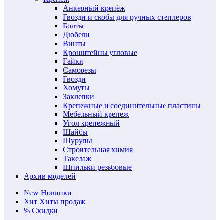
Анкерный крепёж
Гвозди и скобы для ручных степлеров
Болты
Дюбели
Винты
Кронштейны угловые
Гайки
Саморезы
Гвозди
Хомуты
Заклепки
Крепежные и соединительные пластины
Мебельный крепеж
Угол крепежный
Шайбы
Шурупы
Строительная химия
Такелаж
Шпильки резьбовые
Архив моделей
New
Новинки
Хит
Хиты продаж
%
Скидки