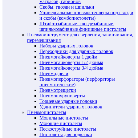
матрасов, габионов
Скобы, гвозди и шпильки
Универсальные пневмостеплеры под гвозди
и скобы (комбопистолеты)
Штифтозабивные, гвоздезабивные,
шпилькозабивные финишные пистолеты
Пневмоинструмент для сверления, завинчивания,
перемешивания
Наборы ударных головок
Переходники для ударных головок
Пневмогайковерты 1 дюйм
Пневмогайковерты 1/2 дюйма
Пневмогайковерты 3/4 дюйма
Пневмодрели
Пневмоперфораторы (перфораторы
пневматические)
Пневмотрещетки
Пневмошуруповерты
Торцевые ударные головки
Удлинители ударных головок
Пневмопистолеты
Мовильные пистолеты
Моющие пистолеты
Пескоструйные пистолеты
Пистолеты для подкачки