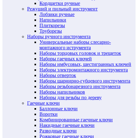
Кордщетки ручные
Режущий и пильный инструмент
Лобзики ручные
Напильники
Плиткорезы
Труборезы
Наборы ручного инструмента
Универсальные наборы слесарно-
монтажного иструмента
Наборы торцовых головок и трещеток
Наборы гаечных ключей
Наборы имбусовых, шестигранных ключей
Наборы электромонтажного инструмента
Наборы отверток
Наборы шарнирно-губцевого инструмента
Наборы резьбонарезного инструмента
Наборы напильников
Наборы для резьбы по дереву
Гаечные ключи
Баллонные ключи
Воротки
Комбинированные гаечные ключи
Накидные гаечные ключи
Разводные ключи
Рожковые гаечные ключи