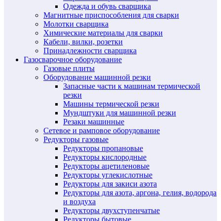
Одежда и обувь сварщика
Магнитные приспособления для сварки
Молотки сварщика
Химические материалы для сварки
Кабели, вилки, розетки
Принадлежности сварщика
Газосварочное оборудование
Газовые плиты
Оборудование машинной резки
Запасные части к машинам термической
резки
Машины термической резки
Мундштуки для машинной резки
Резаки машинные
Сетевое и рамповое оборудование
Редукторы газовые
Редукторы пропановые
Редукторы кислородные
Редукторы ацетиленовые
Редукторы углекислотные
Редукторы для закиси азота
Редукторы для азота, аргона, гелия, водорода
и воздуха
Редукторы двухступенчатые
Редукторы бытовые