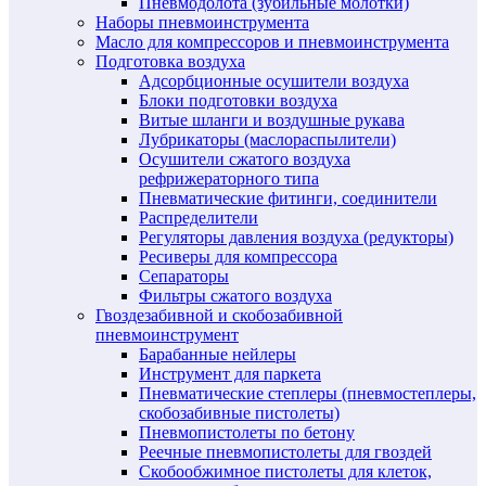
Пневмодолота (зубильные молотки)
Наборы пневмоинструмента
Масло для компрессоров и пневмоинструмента
Подготовка воздуха
Адсорбционные осушители воздуха
Блоки подготовки воздуха
Витые шланги и воздушные рукава
Лубрикаторы (маслораспылители)
Осушители сжатого воздуха
рефрижераторного типа
Пневматические фитинги, соединители
Распределители
Регуляторы давления воздуха (редукторы)
Ресиверы для компрессора
Сепараторы
Фильтры сжатого воздуха
Гвоздезабивной и скобозабивной
пневмоинструмент
Барабанные нейлеры
Инструмент для паркета
Пневматические степлеры (пневмостеплеры,
скобозабивные пистолеты)
Пневмопистолеты по бетону
Реечные пневмопистолеты для гвоздей
Скобообжимное пистолеты для клеток,