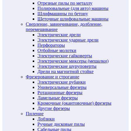
Отрезные пилы по металлу
Полировальные (для авто) машины
Шлифмашины по бетону
Щеточные шлифовальные машины
Сверление, завинчивание, долбление,
перемешивание
Электрические дрели
Электрические ударные дрели
Перфораторы
Отбойные молотки
Электрические гайковерты
Электрические миксеры (мешалки)
Электрические шуруповерты
Дрели на магнитной стойке
Фрезерование и строгание
Электрические рубанки
Универсальные фрезеры
Ротационные фрезеры
Ламельные фрезеры
Кромочные (окантовочные) фрезеры
Другие фрезеры
Пиление
Лобзики
Ручные дисковые пилы
Сабельные пилы