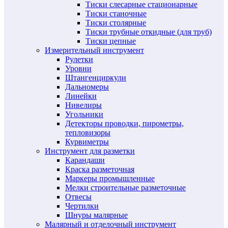
Тиски слесарные стационарные
Тиски станочные
Тиски столярные
Тиски трубные откидные (для труб)
Тиски цепные
Измерительный инструмент
Рулетки
Уровни
Штангенциркули
Дальномеры
Линейки
Нивелиры
Угольники
Детекторы проводки, пирометры,
тепловизоры
Курвиметры
Инструмент для разметки
Карандаши
Краска разметочная
Маркеры промышленные
Мелки строительные разметочные
Отвесы
Чертилки
Шнуры малярные
Малярный и отделочный инструмент