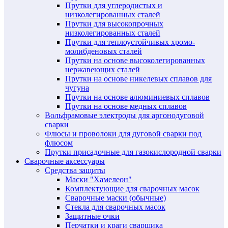
Прутки для углеродистых и
низколегированных сталей
Прутки для высокопрочных
низколегированных сталей
Прутки для теплоустойчивых хромо-
молибденовых сталей
Прутки на основе высоколегированных
нержавеющих сталей
Прутки на основе никелевых сплавов для
чугуна
Прутки на основе алюминиевых сплавов
Прутки на основе медных сплавов
Вольфрамовые электроды для аргонодуговой
сварки
Флюсы и проволоки для дуговой сварки под
флюсом
Прутки присадочные для газокислородной сварки
Сварочные аксессуары
Средства защиты
Маски "Хамелеон"
Комплектующие для сварочных масок
Сварочные маски (обычные)
Стекла для сварочных масок
Защитные очки
Перчатки и краги сварщика