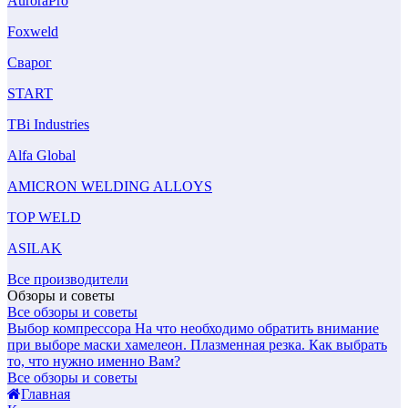
AuroraPro
Foxweld
Сварог
START
TBi Industries
Alfa Global
AMICRON WELDING ALLOYS
TOP WELD
ASILAK
Все производители
Обзоры и советы
Все обзоры и советы
Выбор компрессора
На что необходимо обратить внимание
при выборе маски хамелеон.
Плазменная резка. Как выбрать
то, что нужно именно Вам?
Все обзоры и советы
Главная