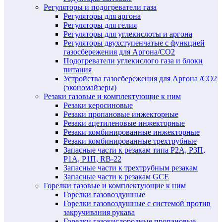
Регуляторы и подогреватели газа
Регуляторы для аргона
Регуляторы для гелия
Регуляторы для углекислоты и аргона
Регуляторы двухступенчатые c функцией
газосбережения для Аргона/СО2
Подогреватели углекислого газа и блоки
питания
Устройства газосбережения для Аргона /СО2
(экономайзеры)
Резаки газовые и комплектующие к ним
Резаки керосиновые
Резаки пропановые инжекторные
Резаки ацетиленовые инжекторные
Резаки комбинированные инжекторные
Резаки комбинированные трехтрубные
Запасные части к резакам типа Р2А, Р3П,
Р1А, Р1П, RB-22
Запасные части к трехтрубным резакам
Запасные части к резакам GCE
Горелки газовые и комплектующие к ним
Горелки газовоздушные
Горелки газовоздушные с системой против
закручивания рукава
Горелки газокислородные пропановые