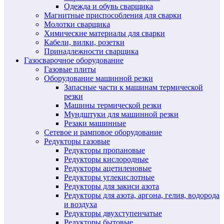
Одежда и обувь сварщика
Магнитные приспособления для сварки
Молотки сварщика
Химические материалы для сварки
Кабели, вилки, розетки
Принадлежности сварщика
Газосварочное оборудование
Газовые плиты
Оборудование машинной резки
Запасные части к машинам термической
резки
Машины термической резки
Мундштуки для машинной резки
Резаки машинные
Сетевое и рамповое оборудование
Редукторы газовые
Редукторы пропановые
Редукторы кислородные
Редукторы ацетиленовые
Редукторы углекислотные
Редукторы для закиси азота
Редукторы для азота, аргона, гелия, водорода
и воздуха
Редукторы двухступенчатые
Редукторы бытовые