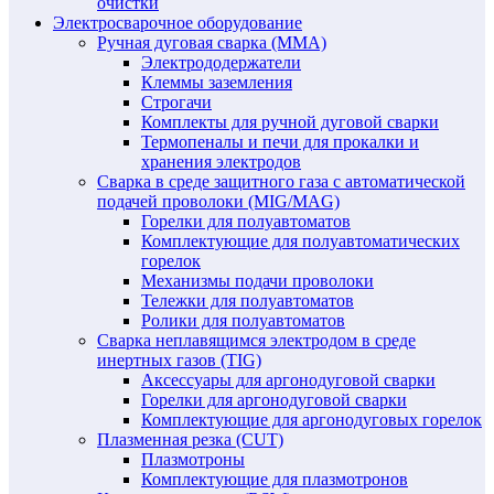
очистки
Электросварочное оборудование
Ручная дуговая сварка (MMA)
Электрододержатели
Клеммы заземления
Строгачи
Комплекты для ручной дуговой сварки
Термопеналы и печи для прокалки и
хранения электродов
Сварка в среде защитного газа с автоматической
подачей проволоки (MIG/MAG)
Горелки для полуавтоматов
Комплектующие для полуавтоматических
горелок
Механизмы подачи проволоки
Тележки для полуавтоматов
Ролики для полуавтоматов
Сварка неплавящимся электродом в среде
инертных газов (TIG)
Аксессуары для аргонодуговой сварки
Горелки для аргонодуговой сварки
Комплектующие для аргонодуговых горелок
Плазменная резка (CUT)
Плазмотроны
Комплектующие для плазмотронов