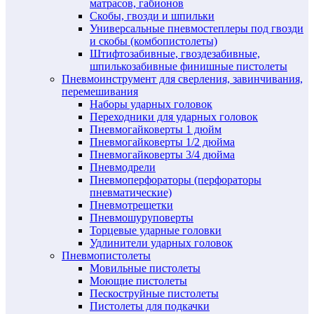
матрасов, габионов
Скобы, гвозди и шпильки
Универсальные пневмостеплеры под гвозди
и скобы (комбопистолеты)
Штифтозабивные, гвоздезабивные,
шпилькозабивные финишные пистолеты
Пневмоинструмент для сверления, завинчивания,
перемешивания
Наборы ударных головок
Переходники для ударных головок
Пневмогайковерты 1 дюйм
Пневмогайковерты 1/2 дюйма
Пневмогайковерты 3/4 дюйма
Пневмодрели
Пневмоперфораторы (перфораторы
пневматические)
Пневмотрещетки
Пневмошуруповерты
Торцевые ударные головки
Удлинители ударных головок
Пневмопистолеты
Мовильные пистолеты
Моющие пистолеты
Пескоструйные пистолеты
Пистолеты для подкачки