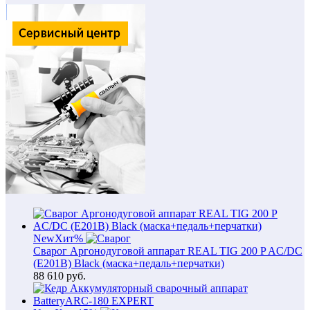
New
Хит
%
Сварог Аргонодуговой аппарат REAL TIG 200 P AC/DC
(E201B) Black (маска+педаль+перчатки)
88 610
руб.