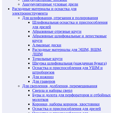
Аккумуляторные угловые дрели
Расходные материалы и оснастка для
электроинструмента
Для шлифования, отрезания и полирования
Шлифовальная оснастка и приспособления
для дрелей
Абразивные отрезные круги
Абразивные шлифовальные и лепестковые
круги
Алмазные диски
Расходные материалы для ЭШМ, ВШМ,
ЛШМ
Точильные круги
Шкурка шлифовальная (наждачная бумага)
Оснастка и приспособления для УШМ и
штроборезов
Для ножниц
Для граверов
Для сверления, долбления, перемешивания
Сверла и наборы сверл
Буры и долота для перфораторов и отбойных
молотков
Коронки, наборы коронок, хвостовики
Оснастка и приспособления для дрелей