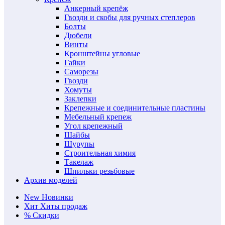
Анкерный крепёж
Гвозди и скобы для ручных степлеров
Болты
Дюбели
Винты
Кронштейны угловые
Гайки
Саморезы
Гвозди
Хомуты
Заклепки
Крепежные и соединительные пластины
Мебельный крепеж
Угол крепежный
Шайбы
Шурупы
Строительная химия
Такелаж
Шпильки резьбовые
Архив моделей
New
Новинки
Хит
Хиты продаж
%
Скидки