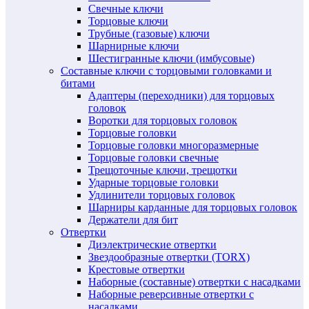
Свечные ключи
Торцовые ключи
Трубные (газовые) ключи
Шарнирные ключи
Шестигранные ключи (имбусовые)
Составные ключи с торцовыми головками и
битами
Адаптеры (переходники) для торцовых
головок
Воротки для торцовых головок
Торцовые головки
Торцовые головки многоразмерные
Торцовые головки свечные
Трещоточные ключи, трещотки
Ударные торцовые головки
Удлинители торцовых головок
Шарниры карданные для торцовых головок
Держатели для бит
Отвертки
Диэлектрические отвертки
Звездообразные отвертки (TORX)
Крестовые отвертки
Наборные (составные) отвертки с насадками
Наборные реверсивные отвертки с
насадками