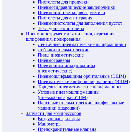
Пистолеты для продувки
Пневмогидравлические заклепочники
Пневмопистолеты для герметика
Пистолеты для антигравия
Пневмопистолеты для заполнения пустот
Текстурные пистолеты
Пневмоинструмент для пиления, отрезания,
шлифования, полирования
Ленточные пневматические шлифмашинки
Лобзики пневматические
Пилы пневматические
Пневмограверы
Пневмоножницы (ножницы
пневматические)
Пневмошлифмашины орбитальные (ЭШМ)
Пневматические виброшлифмашины (ВШМ)
Торцевые пневматические шлифмашины
Угловые пневмошлифмашины
(пневмоболгарки УШМ)
Цанговые пневматические шлифовальные
машинки (шарошки)
Запчасти для компрессоров
Воздушные фильтры
Манометры
Предохранительные клапана