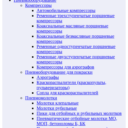
Пневмооборудование
Компрессоры
Автомобильные компрессоры
Ременные трехступенчатые поршневые
компрессоры
Коаксиальные масляные поршневые
компрессоры
Коаксиальные безмасляные поршневые
компрессоры
Ременные одноступенчатые поршневые
компрессоры
Ременные двухступенчатые поршневые
компрессоры
Компрессоры для аэрографов
Пневмоборудование для покраски
Аэрографы
Краскораспылители (краскопульты,
пульверизаторы)
Сопла для краскораспылителей
Пневмомолотки
Молотки клепальные
Молотки рубильные
Пики для отбойных и рубильных молотков
Пневматические отбойные молотки МО,
МОП, бетоноломы Б, БК