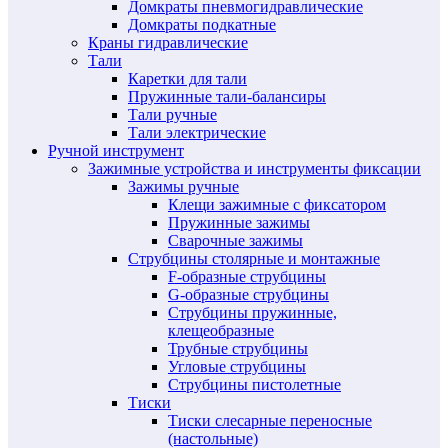
Домкраты пневмогидравлические
Домкраты подкатные
Краны гидравлические
Тали
Каретки для тали
Пружинные тали-балансиры
Тали ручные
Тали электрические
Ручной инструмент
Зажимные устройства и инструменты фиксации
Зажимы ручные
Клещи зажимные с фиксатором
Пружинные зажимы
Сварочные зажимы
Струбцины столярные и монтажные
F-образные струбцины
G-образные струбцины
Струбцины пружинные,
клещеобразные
Трубные струбцины
Угловые струбцины
Струбцины пистолетные
Тиски
Тиски слесарные переносные
(настольные)