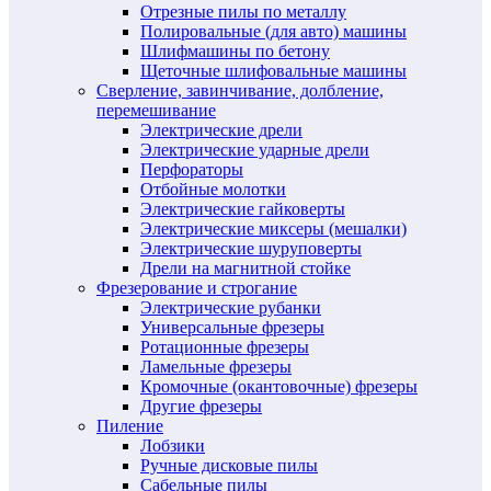
Отрезные пилы по металлу
Полировальные (для авто) машины
Шлифмашины по бетону
Щеточные шлифовальные машины
Сверление, завинчивание, долбление,
перемешивание
Электрические дрели
Электрические ударные дрели
Перфораторы
Отбойные молотки
Электрические гайковерты
Электрические миксеры (мешалки)
Электрические шуруповерты
Дрели на магнитной стойке
Фрезерование и строгание
Электрические рубанки
Универсальные фрезеры
Ротационные фрезеры
Ламельные фрезеры
Кромочные (окантовочные) фрезеры
Другие фрезеры
Пиление
Лобзики
Ручные дисковые пилы
Сабельные пилы