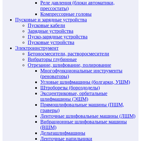
Реле давления (блоки автоматики,
прессостаты)
Компрессорные головы
Пусковые и зарядные устройства
Пусковые кабели
Зарядные устройства
Пуско-зарядные устройства
Пусковые устройства
Электроинструмент
Бетоносмесители, растворосмесители
Вибраторы глубинные
Отрезание, шлифование, полирование
Многофункциональные инструменты
(реноваторы)
Угловые шлифмашины (болгарки, УШМ)
Штроборезы (бороздоделы)
Эксцентриковые, орбитальные
шлифмашины (ЭШМ)
Прямошлифовальные машины (ПШМ,
граверы)
Ленточные шлифовальные машины (ЛШМ)
Вибрационные шлифовальные машины
(ВШМ)
Дельташлифмашины
Ленточные напильники