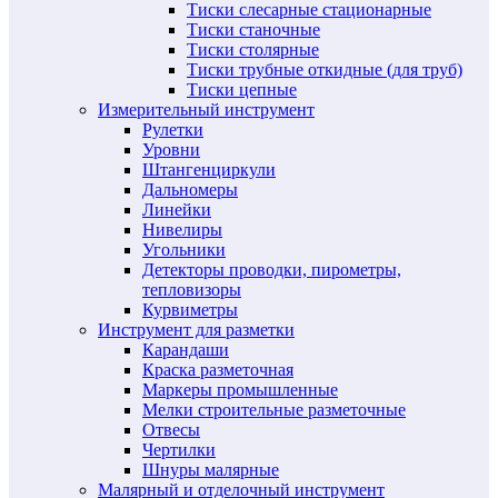
Тиски слесарные стационарные
Тиски станочные
Тиски столярные
Тиски трубные откидные (для труб)
Тиски цепные
Измерительный инструмент
Рулетки
Уровни
Штангенциркули
Дальномеры
Линейки
Нивелиры
Угольники
Детекторы проводки, пирометры,
тепловизоры
Курвиметры
Инструмент для разметки
Карандаши
Краска разметочная
Маркеры промышленные
Мелки строительные разметочные
Отвесы
Чертилки
Шнуры малярные
Малярный и отделочный инструмент