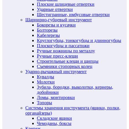
Плоские шлицевые отвертки
Ударные отвертки
Шестигранные, имбусовые отвертки
Шарнирно-губцевый инструмент
Бокорезы и кусачки
Болторезы
Кабелерезы
Круглогубцы, тонкогубцы и длинногубцы
Плоскогубцы и пассатижи
Ручные ножницы по металлу
Ручные пресс-клещи
Строительные клещи и щипцы
Съемники стопорных колец
Ударно-рычажный инструмент
Кувалды
Молотки
Зубила, бородки, выколотки, кернеры,
добойники
Ломы, монтировки
Топоры
Системы хранения инструмента (ящики, полки,
органайзеры)
Складские ящики
Чемоданы, боксы
Крепеж