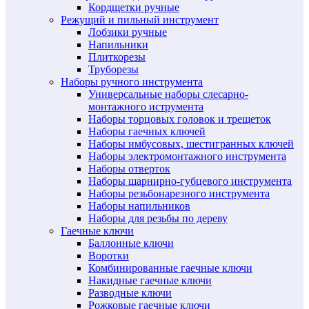
Кордщетки ручные
Режущий и пильный инструмент
Лобзики ручные
Напильники
Плиткорезы
Труборезы
Наборы ручного инструмента
Универсальные наборы слесарно-
монтажного иструмента
Наборы торцовых головок и трещеток
Наборы гаечных ключей
Наборы имбусовых, шестигранных ключей
Наборы электромонтажного инструмента
Наборы отверток
Наборы шарнирно-губцевого инструмента
Наборы резьбонарезного инструмента
Наборы напильников
Наборы для резьбы по дереву
Гаечные ключи
Баллонные ключи
Воротки
Комбинированные гаечные ключи
Накидные гаечные ключи
Разводные ключи
Рожковые гаечные ключи