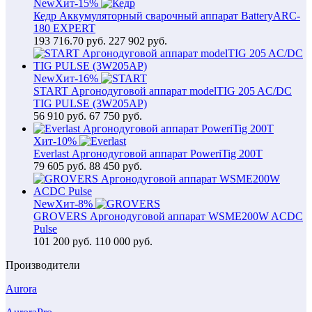
New
Хит
-15%
Кедр Аккумуляторный сварочный аппарат BatteryARC-
180 EXPERT
193 716.70
руб.
227 902 руб.
New
Хит
-16%
START Аргонодуговой аппарат modelTIG 205 AC/DC
TIG PULSE (3W205AP)
56 910
руб.
67 750 руб.
Хит
-10%
Everlast Аргонодуговой аппарат PoweriTig 200T
79 605
руб.
88 450 руб.
New
Хит
-8%
GROVERS Аргонодуговой аппарат WSME200W ACDC
Pulse
101 200
руб.
110 000 руб.
Производители
Aurora