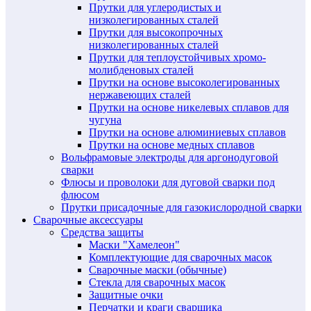
Прутки для углеродистых и
низколегированных сталей
Прутки для высокопрочных
низколегированных сталей
Прутки для теплоустойчивых хромо-
молибденовых сталей
Прутки на основе высоколегированных
нержавеющих сталей
Прутки на основе никелевых сплавов для
чугуна
Прутки на основе алюминиевых сплавов
Прутки на основе медных сплавов
Вольфрамовые электроды для аргонодуговой
сварки
Флюсы и проволоки для дуговой сварки под
флюсом
Прутки присадочные для газокислородной сварки
Сварочные аксессуары
Средства защиты
Маски "Хамелеон"
Комплектующие для сварочных масок
Сварочные маски (обычные)
Стекла для сварочных масок
Защитные очки
Перчатки и краги сварщика