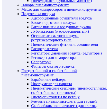
Пневмодолота (зубильные молотки)
Наборы пневмоинструмента
Масло для компрессоров и пневмоинструмента
Подготовка воздуха
Адсорбционные осушители воздуха
Блоки подготовки воздуха
Витые шланги и воздушные рукава
Лубрикаторы (маслораспылители)
Осушители сжатого воздуха
рефрижераторного типа
Пневматические фитинги, соединители
Распределители
Регуляторы давления воздуха (редукторы)
Ресиверы для компрессора
Сепараторы
Фильтры сжатого воздуха
Гвоздезабивной и скобозабивной
пневмоинструмент
Барабанные нейлеры
Инструмент для паркета
Пневматические степлеры (пневмостеплеры,
скобозабивные пистолеты)
Пневмопистолеты по бетону
Реечные пневмопистолеты для гвоздей
Скобообжимное пистолеты для клеток,