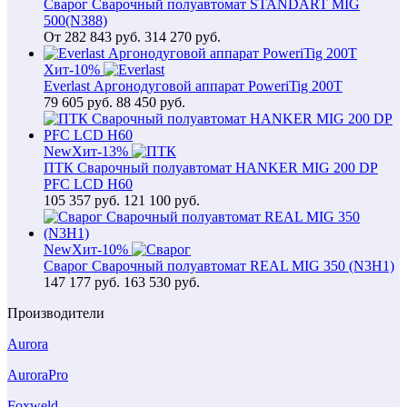
Сварог Сварочный полуавтомат STANDART MIG
500(N388)
От
282 843
руб.
314 270 руб.
Хит
-10%
Everlast Аргонодуговой аппарат PoweriTig 200T
79 605
руб.
88 450 руб.
New
Хит
-13%
ПТК Сварочный полуавтомат HANKER MIG 200 DP
PFC LCD H60
105 357
руб.
121 100 руб.
New
Хит
-10%
Сварог Сварочный полуавтомат REAL MIG 350 (N3H1)
147 177
руб.
163 530 руб.
Производители
Aurora
AuroraPro
Foxweld