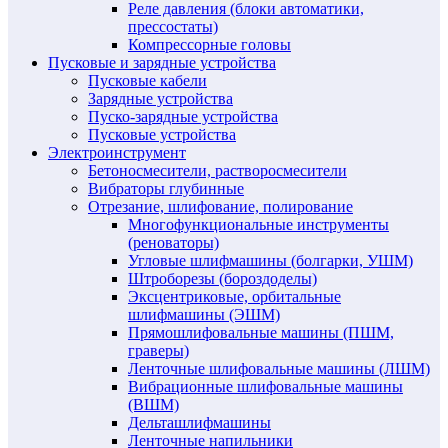
Реле давления (блоки автоматики,
прессостаты)
Компрессорные головы
Пусковые и зарядные устройства
Пусковые кабели
Зарядные устройства
Пуско-зарядные устройства
Пусковые устройства
Электроинструмент
Бетоносмесители, растворосмесители
Вибраторы глубинные
Отрезание, шлифование, полирование
Многофункциональные инструменты
(реноваторы)
Угловые шлифмашины (болгарки, УШМ)
Штроборезы (бороздоделы)
Эксцентриковые, орбитальные
шлифмашины (ЭШМ)
Прямошлифовальные машины (ПШМ,
граверы)
Ленточные шлифовальные машины (ЛШМ)
Вибрационные шлифовальные машины
(ВШМ)
Дельташлифмашины
Ленточные напильники