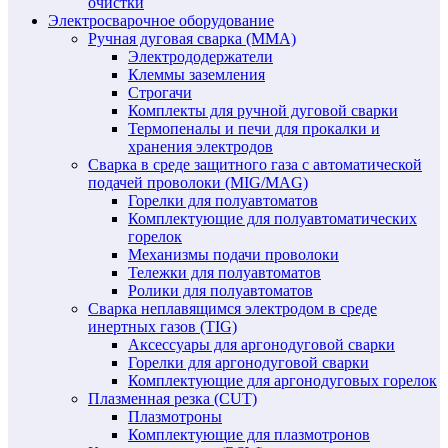
очистки
Электросварочное оборудование
Ручная дуговая сварка (MMA)
Электрододержатели
Клеммы заземления
Строгачи
Комплекты для ручной дуговой сварки
Термопеналы и печи для прокалки и
хранения электродов
Сварка в среде защитного газа с автоматической
подачей проволоки (MIG/MAG)
Горелки для полуавтоматов
Комплектующие для полуавтоматических
горелок
Механизмы подачи проволоки
Тележки для полуавтоматов
Ролики для полуавтоматов
Сварка неплавящимся электродом в среде
инертных газов (TIG)
Аксессуары для аргонодуговой сварки
Горелки для аргонодуговой сварки
Комплектующие для аргонодуговых горелок
Плазменная резка (CUT)
Плазмотроны
Комплектующие для плазмотронов