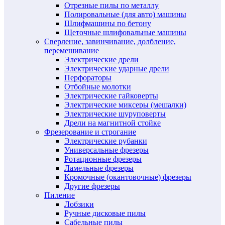
Отрезные пилы по металлу
Полировальные (для авто) машины
Шлифмашины по бетону
Щеточные шлифовальные машины
Сверление, завинчивание, долбление,
перемешивание
Электрические дрели
Электрические ударные дрели
Перфораторы
Отбойные молотки
Электрические гайковерты
Электрические миксеры (мешалки)
Электрические шуруповерты
Дрели на магнитной стойке
Фрезерование и строгание
Электрические рубанки
Универсальные фрезеры
Ротационные фрезеры
Ламельные фрезеры
Кромочные (окантовочные) фрезеры
Другие фрезеры
Пиление
Лобзики
Ручные дисковые пилы
Сабельные пилы