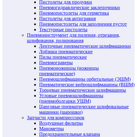
Пистолеты для продувки
Пневмогидравлические заклепочники
Пневмопистолеты для герметика
Пистолеты для антигравия
Пневмопистолеты для заполнения пустот
Текстурные пистолеты
Пневмоинструмент для пиления, отрезания,
шлифования, полирования
Ленточные пневматические шлифмашинки
Лобзики пневматические
Пилы пневматические
Пневмограверы
Пневмоножницы (ножницы
пневматические)
Пневмошлифмашины орбитальные (ЭШМ)
Пневматические виброшлифмашины (ВШМ)
Торцевые пневматические шлифмашины
Угловые пневмошлифмашины
(пневмоболгарки УШМ)
Цанговые пневматические шлифовальные
машинки (шарошки)
Запчасти для компрессоров
Воздушные фильтры
Манометры
Предохранительные клапана