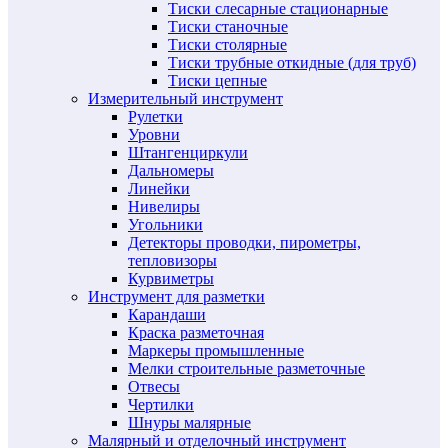
Тиски слесарные стационарные
Тиски станочные
Тиски столярные
Тиски трубные откидные (для труб)
Тиски цепные
Измерительный инструмент
Рулетки
Уровни
Штангенциркули
Дальномеры
Линейки
Нивелиры
Угольники
Детекторы проводки, пирометры,
тепловизоры
Курвиметры
Инструмент для разметки
Карандаши
Краска разметочная
Маркеры промышленные
Мелки строительные разметочные
Отвесы
Чертилки
Шнуры малярные
Малярный и отделочный инструмент