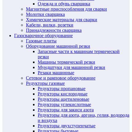
Одежда и обувь сварщика
Магнитные приспособления для сварки
Молотки сварщика
Химические материалы для сварки
Кабели, вилки, розетки
Принадлежности сварщика
Газосварочное оборудование
Газовые плиты
Оборудование машинной резки
Запасные части к машинам термической
резки
Машины термической резки
Мундштуки для машинной резки
Резаки машинные
Сетевое и рамповое оборудование
Редукторы газовые
Редукторы пропановые
Редукторы кислородные
Редукторы ацетиленовые
Редукторы углекислотные
Редукторы для закиси азота
Редукторы для азота, аргона, гелия, водорода
и воздуха
Редукторы двухступенчатые
Редукторы бытовые