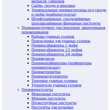
матрасов, габионов
Скобы, гвозди и шпильки
Универсальные пневмостеплеры под гвозди
и скобы (комбопистолеты)
Штифтозабивные, гвоздезабивные,
шпилькозабивные финишные пистолеты
Пневмоинструмент для сверления, завинчивания,
перемешивания
Наборы ударных головок
Переходники для ударных головок
Пневмогайковерты 1 дюйм
Пневмогайковерты 1/2 дюйма
Пневмогайковерты 3/4 дюйма
Пневмодрели
Пневмоперфораторы (перфораторы
пневматические)
Пневмотрещетки
Пневмошуруповерты
Торцевые ударные головки
Удлинители ударных головок
Пневмопистолеты
Мовильные пистолеты
Моющие пистолеты
Пескоструйные пистолеты
Пистолеты для подкачки