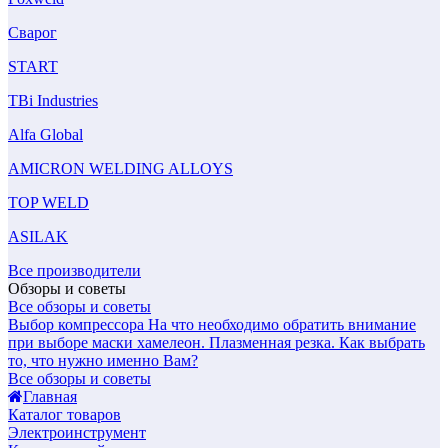
Сварог
START
TBi Industries
Alfa Global
AMICRON WELDING ALLOYS
TOP WELD
ASILAK
Все производители
Обзоры и советы
Все обзоры и советы
Выбор компрессора
На что необходимо обратить внимание
при выборе маски хамелеон.
Плазменная резка. Как выбрать
то, что нужно именно Вам?
Все обзоры и советы
Главная
Каталог товаров
Электроинструмент