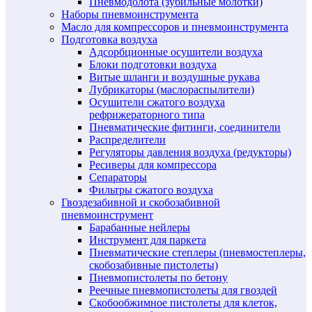
Пневмодолота (зубильные молотки)
Наборы пневмоинструмента
Масло для компрессоров и пневмоинструмента
Подготовка воздуха
Адсорбционные осушители воздуха
Блоки подготовки воздуха
Витые шланги и воздушные рукава
Лубрикаторы (маслораспылители)
Осушители сжатого воздуха
рефрижераторного типа
Пневматические фитинги, соединители
Распределители
Регуляторы давления воздуха (редукторы)
Ресиверы для компрессора
Сепараторы
Фильтры сжатого воздуха
Гвоздезабивной и скобозабивной
пневмоинструмент
Барабанные нейлеры
Инструмент для паркета
Пневматические степлеры (пневмостеплеры,
скобозабивные пистолеты)
Пневмопистолеты по бетону
Реечные пневмопистолеты для гвоздей
Скобообжимное пистолеты для клеток,