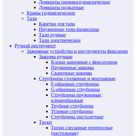
Домкраты пневмогидравлические
Домкраты подкатные
Краны гидравлические
Тали
Каретки для тали
Пружинные тали-балансиры
Тали ручные
Тали электрические
Ручной инструмент
Зажимные устройства и инструменты фиксации
Зажимы ручные
Клещи зажимные с фиксатором
Пружинные зажимы
Сварочные зажимы
Струбцины столярные и монтажные
F-образные струбцины
G-образные струбцины
Струбцины пружинные,
клещеобразные
Трубные струбцины
Угловые струбцины
Струбцины пистолетные
Тиски
Тиски слесарные переносные
(настольные)