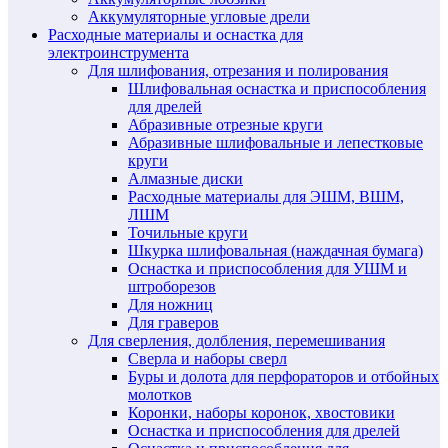
Аккумуляторные угловые дрели
Расходные материалы и оснастка для
электроинструмента
Для шлифования, отрезания и полирования
Шлифовальная оснастка и приспособления
для дрелей
Абразивные отрезные круги
Абразивные шлифовальные и лепестковые
круги
Алмазные диски
Расходные материалы для ЭШМ, ВШМ,
ЛШМ
Точильные круги
Шкурка шлифовальная (наждачная бумага)
Оснастка и приспособления для УШМ и
штроборезов
Для ножниц
Для граверов
Для сверления, долбления, перемешивания
Сверла и наборы сверл
Буры и долота для перфораторов и отбойных
молотков
Коронки, наборы коронок, хвостовики
Оснастка и приспособления для дрелей