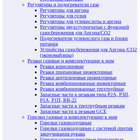
Регуляторы и подогреватели газа
Регуляторы для аргона
Регуляторы для гелия
Регуляторы для углекислоты и аргона
Регуляторы двухступенчатые c функцией
газосбережения для Аргона/СО2
Подогреватели углекислого газа и блоки
питания
Устройства газосбережения для Аргона /СО2
(экономайзеры)
Резаки газовые и комплектующие к ним
Резаки керосиновые
Резаки пропановые инжекторные
Резаки ацетиленовые инжекторные
Резаки комбинированные инжекторные
Резаки комбинированные трехтрубные
Запасные части к резакам типа Р2А, Р3П,
Р1А, Р1П, RB-22
Запасные части к трехтрубным резакам
Запасные части к резакам GCE
Горелки газовые и комплектующие к ним
Горелки газовоздушные
Горелки газовоздушные с системой против
закручивания рукава
Горелки газокислородные пропановые