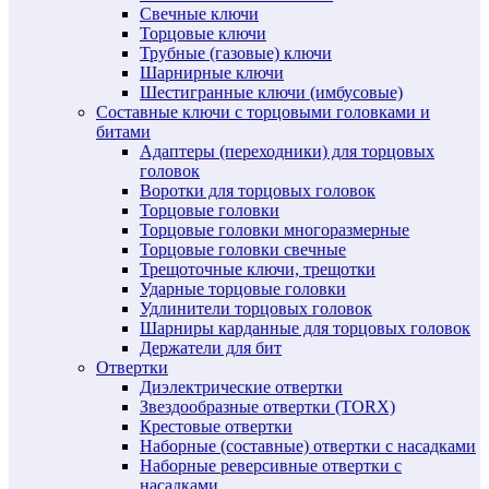
Свечные ключи
Торцовые ключи
Трубные (газовые) ключи
Шарнирные ключи
Шестигранные ключи (имбусовые)
Составные ключи с торцовыми головками и
битами
Адаптеры (переходники) для торцовых
головок
Воротки для торцовых головок
Торцовые головки
Торцовые головки многоразмерные
Торцовые головки свечные
Трещоточные ключи, трещотки
Ударные торцовые головки
Удлинители торцовых головок
Шарниры карданные для торцовых головок
Держатели для бит
Отвертки
Диэлектрические отвертки
Звездообразные отвертки (TORX)
Крестовые отвертки
Наборные (составные) отвертки с насадками
Наборные реверсивные отвертки с
насадками