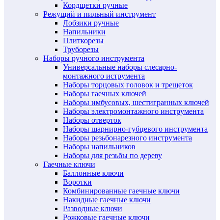
Кордщетки ручные
Режущий и пильный инструмент
Лобзики ручные
Напильники
Плиткорезы
Труборезы
Наборы ручного инструмента
Универсальные наборы слесарно-
монтажного иструмента
Наборы торцовых головок и трещеток
Наборы гаечных ключей
Наборы имбусовых, шестигранных ключей
Наборы электромонтажного инструмента
Наборы отверток
Наборы шарнирно-губцевого инструмента
Наборы резьбонарезного инструмента
Наборы напильников
Наборы для резьбы по дереву
Гаечные ключи
Баллонные ключи
Воротки
Комбинированные гаечные ключи
Накидные гаечные ключи
Разводные ключи
Рожковые гаечные ключи