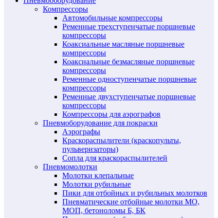
Пневмооборудование
Компрессоры
Автомобильные компрессоры
Ременные трехступенчатые поршневые
компрессоры
Коаксиальные масляные поршневые
компрессоры
Коаксиальные безмасляные поршневые
компрессоры
Ременные одноступенчатые поршневые
компрессоры
Ременные двухступенчатые поршневые
компрессоры
Компрессоры для аэрографов
Пневмоборудование для покраски
Аэрографы
Краскораспылители (краскопульты,
пульверизаторы)
Сопла для краскораспылителей
Пневмомолотки
Молотки клепальные
Молотки рубильные
Пики для отбойных и рубильных молотков
Пневматические отбойные молотки МО,
МОП, бетоноломы Б, БК