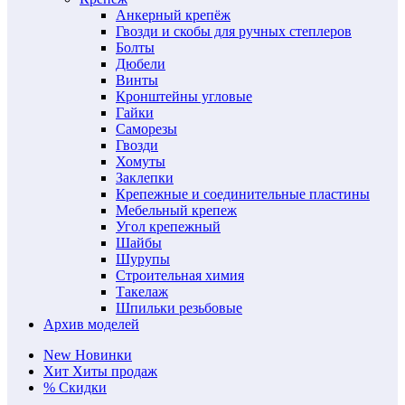
Анкерный крепёж
Гвозди и скобы для ручных степлеров
Болты
Дюбели
Винты
Кронштейны угловые
Гайки
Саморезы
Гвозди
Хомуты
Заклепки
Крепежные и соединительные пластины
Мебельный крепеж
Угол крепежный
Шайбы
Шурупы
Строительная химия
Такелаж
Шпильки резьбовые
Архив моделей
New
Новинки
Хит
Хиты продаж
%
Скидки