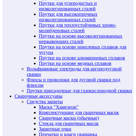
Прутки для углеродистых и
низколегированных сталей
Прутки для высокопрочных
низколегированных сталей
Прутки для теплоустойчивых хромо-
молибденовых сталей
Прутки на основе высоколегированных
нержавеющих сталей
Прутки на основе никелевых сплавов для
чугуна
Прутки на основе алюминиевых сплавов
Прутки на основе медных сплавов
Вольфрамовые электроды для аргонодуговой
сварки
Флюсы и проволоки для дуговой сварки под
флюсом
Прутки присадочные для газокислородной сварки
Сварочные аксессуары
Средства защиты
Маски "Хамелеон"
Комплектующие для сварочных масок
Сварочные маски (обычные)
Стекла для сварочных масок
Защитные очки
Перчатки и краги сварщика