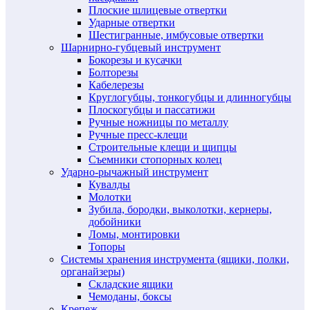
Плоские шлицевые отвертки
Ударные отвертки
Шестигранные, имбусовые отвертки
Шарнирно-губцевый инструмент
Бокорезы и кусачки
Болторезы
Кабелерезы
Круглогубцы, тонкогубцы и длинногубцы
Плоскогубцы и пассатижи
Ручные ножницы по металлу
Ручные пресс-клещи
Строительные клещи и щипцы
Съемники стопорных колец
Ударно-рычажный инструмент
Кувалды
Молотки
Зубила, бородки, выколотки, кернеры,
добойники
Ломы, монтировки
Топоры
Системы хранения инструмента (ящики, полки,
органайзеры)
Складские ящики
Чемоданы, боксы
Крепеж