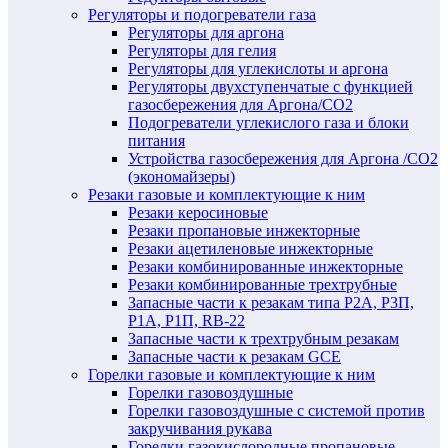
Регуляторы и подогреватели газа
Регуляторы для аргона
Регуляторы для гелия
Регуляторы для углекислоты и аргона
Регуляторы двухступенчатые c функцией
газосбережения для Аргона/СО2
Подогреватели углекислого газа и блоки
питания
Устройства газосбережения для Аргона /СО2
(экономайзеры)
Резаки газовые и комплектующие к ним
Резаки керосиновые
Резаки пропановые инжекторные
Резаки ацетиленовые инжекторные
Резаки комбинированные инжекторные
Резаки комбинированные трехтрубные
Запасные части к резакам типа Р2А, Р3П,
Р1А, Р1П, RB-22
Запасные части к трехтрубным резакам
Запасные части к резакам GCE
Горелки газовые и комплектующие к ним
Горелки газовоздушные
Горелки газовоздушные с системой против
закручивания рукава
Горелки газокислородные пропановые