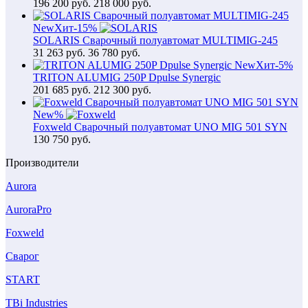
196 200
руб.
218 000 руб.
New
Хит
-15%
SOLARIS Сварочный полуавтомат MULTIMIG-245
31 263
руб.
36 780 руб.
New
Хит
-5%
TRITON ALUMIG 250P Dpulse Synergic
201 685
руб.
212 300 руб.
New
%
Foxweld Сварочный полуавтомат UNO MIG 501 SYN
130 750
руб.
Производители
Aurora
AuroraPro
Foxweld
Сварог
START
TBi Industries