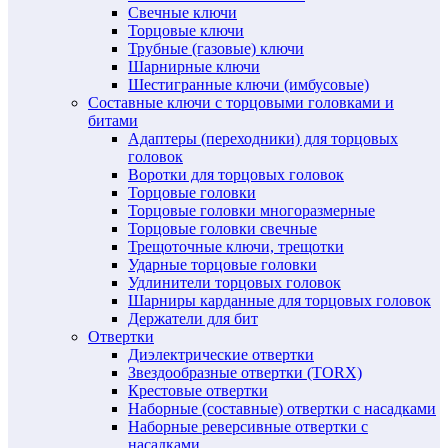
Свечные ключи
Торцовые ключи
Трубные (газовые) ключи
Шарнирные ключи
Шестигранные ключи (имбусовые)
Составные ключи с торцовыми головками и
битами
Адаптеры (переходники) для торцовых
головок
Воротки для торцовых головок
Торцовые головки
Торцовые головки многоразмерные
Торцовые головки свечные
Трещоточные ключи, трещотки
Ударные торцовые головки
Удлинители торцовых головок
Шарниры карданные для торцовых головок
Держатели для бит
Отвертки
Диэлектрические отвертки
Звездообразные отвертки (TORX)
Крестовые отвертки
Наборные (составные) отвертки с насадками
Наборные реверсивные отвертки с
насадками