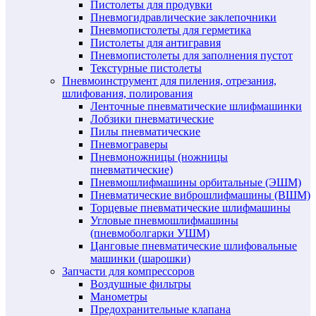
Пистолеты для продувки
Пневмогидравлические заклепочники
Пневмопистолеты для герметика
Пистолеты для антигравия
Пневмопистолеты для заполнения пустот
Текстурные пистолеты
Пневмоинструмент для пиления, отрезания,
шлифования, полирования
Ленточные пневматические шлифмашинки
Лобзики пневматические
Пилы пневматические
Пневмограверы
Пневмоножницы (ножницы
пневматические)
Пневмошлифмашины орбитальные (ЭШМ)
Пневматические виброшлифмашины (ВШМ)
Торцевые пневматические шлифмашины
Угловые пневмошлифмашины
(пневмоболгарки УШМ)
Цанговые пневматические шлифовальные
машинки (шарошки)
Запчасти для компрессоров
Воздушные фильтры
Манометры
Предохранительные клапана