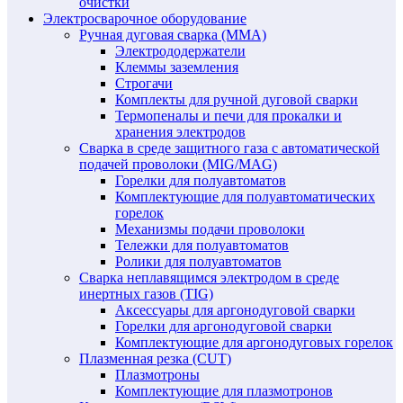
очистки
Электросварочное оборудование
Ручная дуговая сварка (MMA)
Электрододержатели
Клеммы заземления
Строгачи
Комплекты для ручной дуговой сварки
Термопеналы и печи для прокалки и
хранения электродов
Сварка в среде защитного газа с автоматической
подачей проволоки (MIG/MAG)
Горелки для полуавтоматов
Комплектующие для полуавтоматических
горелок
Механизмы подачи проволоки
Тележки для полуавтоматов
Ролики для полуавтоматов
Сварка неплавящимся электродом в среде
инертных газов (TIG)
Аксессуары для аргонодуговой сварки
Горелки для аргонодуговой сварки
Комплектующие для аргонодуговых горелок
Плазменная резка (CUT)
Плазмотроны
Комплектующие для плазмотронов