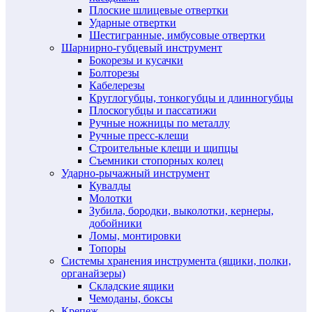
Плоские шлицевые отвертки
Ударные отвертки
Шестигранные, имбусовые отвертки
Шарнирно-губцевый инструмент
Бокорезы и кусачки
Болторезы
Кабелерезы
Круглогубцы, тонкогубцы и длинногубцы
Плоскогубцы и пассатижи
Ручные ножницы по металлу
Ручные пресс-клещи
Строительные клещи и щипцы
Съемники стопорных колец
Ударно-рычажный инструмент
Кувалды
Молотки
Зубила, бородки, выколотки, кернеры,
добойники
Ломы, монтировки
Топоры
Системы хранения инструмента (ящики, полки,
органайзеры)
Складские ящики
Чемоданы, боксы
Крепеж