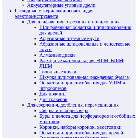
Аккумуляторные угловые дрели
Расходные материалы и оснастка для
электроинструмента
Для шлифования, отрезания и полирования
Шлифовальная оснастка и приспособления
для дрелей
Абразивные отрезные круги
Абразивные шлифовальные и лепестковые
круги
Алмазные диски
Расходные материалы для ЭШМ, ВШМ,
ЛШМ
Точильные круги
Шкурка шлифовальная (наждачная бумага)
Оснастка и приспособления для УШМ и
штроборезов
Для ножниц
Для граверов
Для сверления, долбления, перемешивания
Сверла и наборы сверл
Буры и долота для перфораторов и отбойных
молотков
Коронки, наборы коронок, хвостовики
Оснастка и приспособления для дрелей