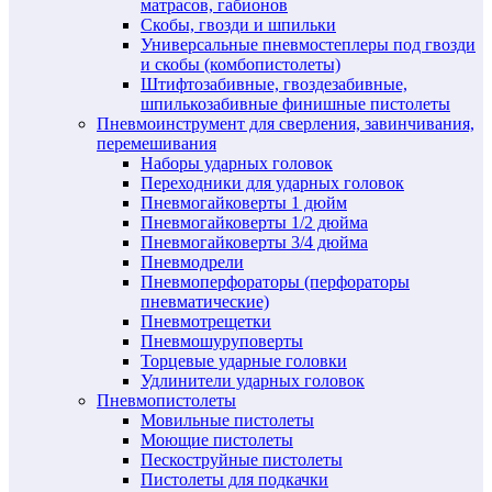
матрасов, габионов
Скобы, гвозди и шпильки
Универсальные пневмостеплеры под гвозди
и скобы (комбопистолеты)
Штифтозабивные, гвоздезабивные,
шпилькозабивные финишные пистолеты
Пневмоинструмент для сверления, завинчивания,
перемешивания
Наборы ударных головок
Переходники для ударных головок
Пневмогайковерты 1 дюйм
Пневмогайковерты 1/2 дюйма
Пневмогайковерты 3/4 дюйма
Пневмодрели
Пневмоперфораторы (перфораторы
пневматические)
Пневмотрещетки
Пневмошуруповерты
Торцевые ударные головки
Удлинители ударных головок
Пневмопистолеты
Мовильные пистолеты
Моющие пистолеты
Пескоструйные пистолеты
Пистолеты для подкачки