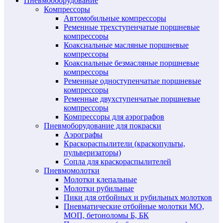
Пневмооборудование
Компрессоры
Автомобильные компрессоры
Ременные трехступенчатые поршневые
компрессоры
Коаксиальные масляные поршневые
компрессоры
Коаксиальные безмасляные поршневые
компрессоры
Ременные одноступенчатые поршневые
компрессоры
Ременные двухступенчатые поршневые
компрессоры
Компрессоры для аэрографов
Пневмоборудование для покраски
Аэрографы
Краскораспылители (краскопульты,
пульверизаторы)
Сопла для краскораспылителей
Пневмомолотки
Молотки клепальные
Молотки рубильные
Пики для отбойных и рубильных молотков
Пневматические отбойные молотки МО,
МОП, бетоноломы Б, БК