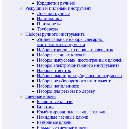
Кордщетки ручные
Режущий и пильный инструмент
Лобзики ручные
Напильники
Плиткорезы
Труборезы
Наборы ручного инструмента
Универсальные наборы слесарно-
монтажного иструмента
Наборы торцовых головок и трещеток
Наборы гаечных ключей
Наборы имбусовых, шестигранных ключей
Наборы электромонтажного инструмента
Наборы отверток
Наборы шарнирно-губцевого инструмента
Наборы резьбонарезного инструмента
Наборы напильников
Наборы для резьбы по дереву
Гаечные ключи
Баллонные ключи
Воротки
Комбинированные гаечные ключи
Накидные гаечные ключи
Разводные ключи
Рожковые гаечные ключи