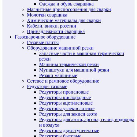
Одежда и обувь сварщика
Магнитные приспособления для сварки
Молотки сварщика
Химические материалы для сварки
Кабели, вилки, розетки
Принадлежности сварщика
Газосварочное оборудование
Газовые плиты
Оборудование машинной резки
Запасные части к машинам термической
резки
Машины термической резки
Мундштуки для машинной резки
Резаки машинные
Сетевое и рамповое оборудование
Редукторы газовые
Редукторы пропановые
Редукторы кислородные
Редукторы ацетиленовые
Редукторы углекислотные
Редукторы для закиси азота
Редукторы для азота, аргона, гелия, водорода
и воздуха
Редукторы двухступенчатые
Редукторы бытовые