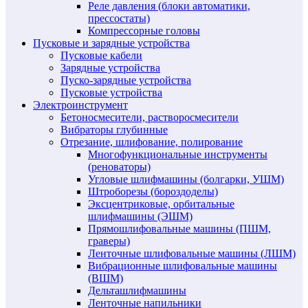
Реле давления (блоки автоматики,
прессостаты)
Компрессорные головы
Пусковые и зарядные устройства
Пусковые кабели
Зарядные устройства
Пуско-зарядные устройства
Пусковые устройства
Электроинструмент
Бетоносмесители, растворосмесители
Вибраторы глубинные
Отрезание, шлифование, полирование
Многофункциональные инструменты
(реноваторы)
Угловые шлифмашины (болгарки, УШМ)
Штроборезы (бороздоделы)
Эксцентриковые, орбитальные
шлифмашины (ЭШМ)
Прямошлифовальные машины (ПШМ,
граверы)
Ленточные шлифовальные машины (ЛШМ)
Вибрационные шлифовальные машины
(ВШМ)
Дельташлифмашины
Ленточные напильники