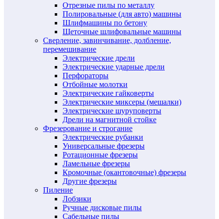
Отрезные пилы по металлу
Полировальные (для авто) машины
Шлифмашины по бетону
Щеточные шлифовальные машины
Сверление, завинчивание, долбление,
перемешивание
Электрические дрели
Электрические ударные дрели
Перфораторы
Отбойные молотки
Электрические гайковерты
Электрические миксеры (мешалки)
Электрические шуруповерты
Дрели на магнитной стойке
Фрезерование и строгание
Электрические рубанки
Универсальные фрезеры
Ротационные фрезеры
Ламельные фрезеры
Кромочные (окантовочные) фрезеры
Другие фрезеры
Пиление
Лобзики
Ручные дисковые пилы
Сабельные пилы