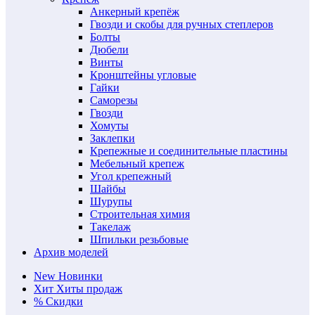
Анкерный крепёж
Гвозди и скобы для ручных степлеров
Болты
Дюбели
Винты
Кронштейны угловые
Гайки
Саморезы
Гвозди
Хомуты
Заклепки
Крепежные и соединительные пластины
Мебельный крепеж
Угол крепежный
Шайбы
Шурупы
Строительная химия
Такелаж
Шпильки резьбовые
Архив моделей
New
Новинки
Хит
Хиты продаж
%
Скидки