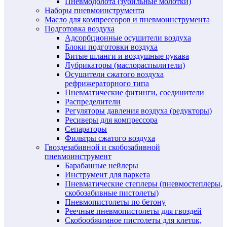
Пневмодолота (зубильные молотки)
Наборы пневмоинструмента
Масло для компрессоров и пневмоинструмента
Подготовка воздуха
Адсорбционные осушители воздуха
Блоки подготовки воздуха
Витые шланги и воздушные рукава
Лубрикаторы (маслораспылители)
Осушители сжатого воздуха
рефрижераторного типа
Пневматические фитинги, соединители
Распределители
Регуляторы давления воздуха (редукторы)
Ресиверы для компрессора
Сепараторы
Фильтры сжатого воздуха
Гвоздезабивной и скобозабивной
пневмоинструмент
Барабанные нейлеры
Инструмент для паркета
Пневматические степлеры (пневмостеплеры,
скобозабивные пистолеты)
Пневмопистолеты по бетону
Реечные пневмопистолеты для гвоздей
Скобообжимное пистолеты для клеток,