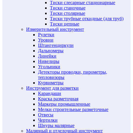
Тиски слесарные стационарные
Тиски станочные
Тиски столярные
Тиски трубные откидные (для труб)
Тиски цепные
Измерительный инструмент
Рулетки
Уровни
Штангенциркули
Дальномеры
Линейки
Нивелиры
Угольники
Детекторы проводки, пирометры,
тепловизоры
Курвиметры
Инструмент для разметки
Карандаши
Краска разметочная
Маркеры промышленные
Мелки строительные разметочные
Отвесы
Чертилки
Шнуры малярные
Малярный и отделочный инструмент