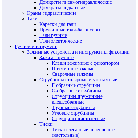
Домкраты пневмогидравлические
Домкраты подкатные
Краны гидравлические
Тали
Каретки для тали
Пружинные тали-балансиры
Тали ручные
Тали электрические
Ручной инструмент
Зажимные устройства и инструменты фиксации
Зажимы ручные
Клещи зажимные с фиксатором
Пружинные зажимы
Сварочные зажимы
Струбцины столярные и монтажные
F-образные струбцины
G-образные струбцины
Струбцины пружинные,
клещеобразные
Трубные струбцины
Угловые струбцины
Струбцины пистолетные
Тиски
Тиски слесарные переносные
(настольные)