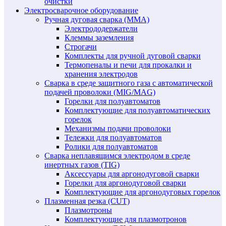
очистки
Электросварочное оборудование
Ручная дуговая сварка (MMA)
Электрододержатели
Клеммы заземления
Строгачи
Комплекты для ручной дуговой сварки
Термопеналы и печи для прокалки и
хранения электродов
Сварка в среде защитного газа с автоматической
подачей проволоки (MIG/MAG)
Горелки для полуавтоматов
Комплектующие для полуавтоматических
горелок
Механизмы подачи проволоки
Тележки для полуавтоматов
Ролики для полуавтоматов
Сварка неплавящимся электродом в среде
инертных газов (TIG)
Аксессуары для аргонодуговой сварки
Горелки для аргонодуговой сварки
Комплектующие для аргонодуговых горелок
Плазменная резка (CUT)
Плазмотроны
Комплектующие для плазмотронов