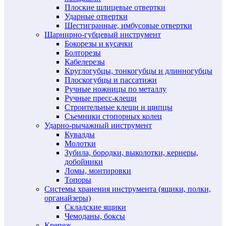
Плоские шлицевые отвертки
Ударные отвертки
Шестигранные, имбусовые отвертки
Шарнирно-губцевый инструмент
Бокорезы и кусачки
Болторезы
Кабелерезы
Круглогубцы, тонкогубцы и длинногубцы
Плоскогубцы и пассатижи
Ручные ножницы по металлу
Ручные пресс-клещи
Строительные клещи и щипцы
Съемники стопорных колец
Ударно-рычажный инструмент
Кувалды
Молотки
Зубила, бородки, выколотки, кернеры,
добойники
Ломы, монтировки
Топоры
Системы хранения инструмента (ящики, полки,
органайзеры)
Складские ящики
Чемоданы, боксы
Крепеж