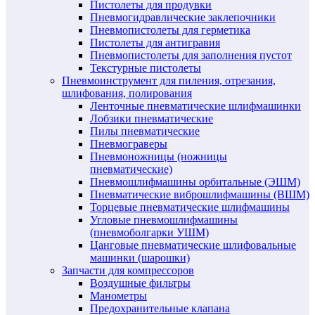
Пистолеты для продувки
Пневмогидравлические заклепочники
Пневмопистолеты для герметика
Пистолеты для антигравия
Пневмопистолеты для заполнения пустот
Текстурные пистолеты
Пневмоинструмент для пиления, отрезания,
шлифования, полирования
Ленточные пневматические шлифмашинки
Лобзики пневматические
Пилы пневматические
Пневмограверы
Пневмоножницы (ножницы
пневматические)
Пневмошлифмашины орбитальные (ЭШМ)
Пневматические виброшлифмашины (ВШМ)
Торцевые пневматические шлифмашины
Угловые пневмошлифмашины
(пневмоболгарки УШМ)
Цанговые пневматические шлифовальные
машинки (шарошки)
Запчасти для компрессоров
Воздушные фильтры
Манометры
Предохранительные клапана