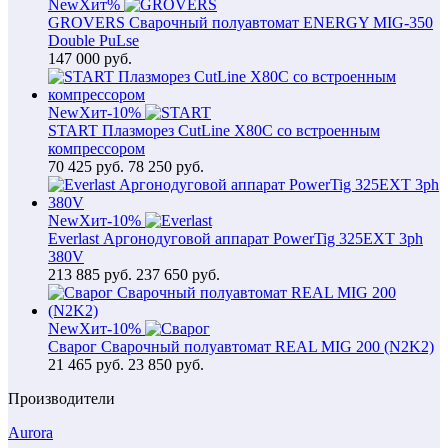
New
Хит
%
GROVERS Сварочный полуавтомат ENERGY MIG-350
Double PuLse
147 000
руб.
New
Хит
-10%
START Плазморез CutLine X80C со встроенным
компрессором
70 425
руб.
78 250 руб.
New
Хит
-10%
Everlast Аргонодуговой аппарат PowerTig 325EXT 3ph
380V
213 885
руб.
237 650 руб.
New
Хит
-10%
Сварог Сварочный полуавтомат REAL MIG 200 (N2K2)
21 465
руб.
23 850 руб.
Производители
Aurora