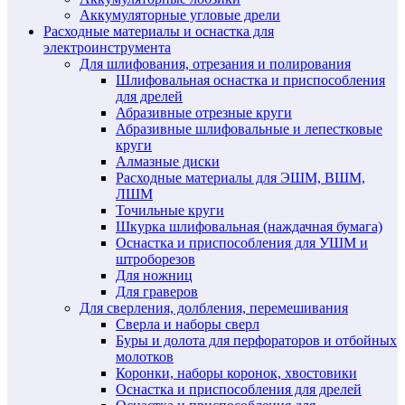
Аккумуляторные угловые дрели
Расходные материалы и оснастка для
электроинструмента
Для шлифования, отрезания и полирования
Шлифовальная оснастка и приспособления
для дрелей
Абразивные отрезные круги
Абразивные шлифовальные и лепестковые
круги
Алмазные диски
Расходные материалы для ЭШМ, ВШМ,
ЛШМ
Точильные круги
Шкурка шлифовальная (наждачная бумага)
Оснастка и приспособления для УШМ и
штроборезов
Для ножниц
Для граверов
Для сверления, долбления, перемешивания
Сверла и наборы сверл
Буры и долота для перфораторов и отбойных
молотков
Коронки, наборы коронок, хвостовики
Оснастка и приспособления для дрелей