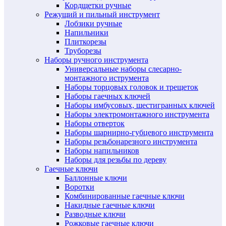
Кордщетки ручные
Режущий и пильный инструмент
Лобзики ручные
Напильники
Плиткорезы
Труборезы
Наборы ручного инструмента
Универсальные наборы слесарно-
монтажного иструмента
Наборы торцовых головок и трещеток
Наборы гаечных ключей
Наборы имбусовых, шестигранных ключей
Наборы электромонтажного инструмента
Наборы отверток
Наборы шарнирно-губцевого инструмента
Наборы резьбонарезного инструмента
Наборы напильников
Наборы для резьбы по дереву
Гаечные ключи
Баллонные ключи
Воротки
Комбинированные гаечные ключи
Накидные гаечные ключи
Разводные ключи
Рожковые гаечные ключи