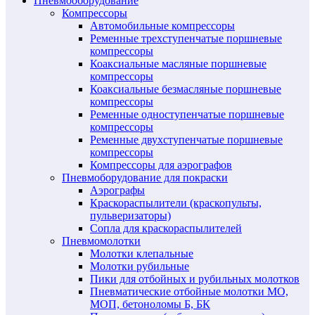
Пневмооборудование
Компрессоры
Автомобильные компрессоры
Ременные трехступенчатые поршневые
компрессоры
Коаксиальные масляные поршневые
компрессоры
Коаксиальные безмасляные поршневые
компрессоры
Ременные одноступенчатые поршневые
компрессоры
Ременные двухступенчатые поршневые
компрессоры
Компрессоры для аэрографов
Пневмоборудование для покраски
Аэрографы
Краскораспылители (краскопульты,
пульверизаторы)
Сопла для краскораспылителей
Пневмомолотки
Молотки клепальные
Молотки рубильные
Пики для отбойных и рубильных молотков
Пневматические отбойные молотки МО,
МОП, бетоноломы Б, БК