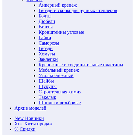
Анкерный крепёж
Гвозди и скобы для ручных степлеров
Болты
Дюбели
Винты
Кронштейны угловые
Гайки
Саморезы
Гвозди
Хомуты
Заклепки
Крепежные и соединительные пластины
Мебельный крепеж
Угол крепежный
Шайбы
Шурупы
Строительная химия
Такелаж
Шпильки резьбовые
Архив моделей
New
Новинки
Хит
Хиты продаж
%
Скидки