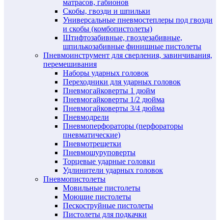
матрасов, габионов
Скобы, гвозди и шпильки
Универсальные пневмостеплеры под гвозди
и скобы (комбопистолеты)
Штифтозабивные, гвоздезабивные,
шпилькозабивные финишные пистолеты
Пневмоинструмент для сверления, завинчивания,
перемешивания
Наборы ударных головок
Переходники для ударных головок
Пневмогайковерты 1 дюйм
Пневмогайковерты 1/2 дюйма
Пневмогайковерты 3/4 дюйма
Пневмодрели
Пневмоперфораторы (перфораторы
пневматические)
Пневмотрещетки
Пневмошуруповерты
Торцевые ударные головки
Удлинители ударных головок
Пневмопистолеты
Мовильные пистолеты
Моющие пистолеты
Пескоструйные пистолеты
Пистолеты для подкачки