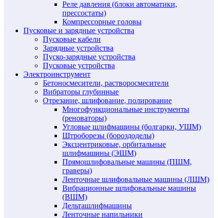
Реле давления (блоки автоматики,
прессостаты)
Компрессорные головы
Пусковые и зарядные устройства
Пусковые кабели
Зарядные устройства
Пуско-зарядные устройства
Пусковые устройства
Электроинструмент
Бетоносмесители, растворосмесители
Вибраторы глубинные
Отрезание, шлифование, полирование
Многофункциональные инструменты
(реноваторы)
Угловые шлифмашины (болгарки, УШМ)
Штроборезы (бороздоделы)
Эксцентриковые, орбитальные
шлифмашины (ЭШМ)
Прямошлифовальные машины (ПШМ,
граверы)
Ленточные шлифовальные машины (ЛШМ)
Вибрационные шлифовальные машины
(ВШМ)
Дельташлифмашины
Ленточные напильники