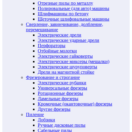
Отрезные пилы по металлу
Полировальные (для авто) машины
Шлифмашины по бетону
Щеточные шлифовальные машины
Сверление, завинчивание, долбление,
перемешивание
Электрические дрели
Электрические ударные дрели
Перфораторы
Отбойные молотки
Электрические гайковерты
Электрические миксеры (мешалки)
Электрические шуруповерты
Дрели на магнитной стойке
Фрезерование и строгание
Электрические рубанки
Универсальные фрезеры
Ротационные фрезеры
Ламельные фрезеры
Кромочные (окантовочные) фрезеры
Другие фрезеры
Пиление
Лобзики
Ручные дисковые пилы
Сабельные пилы