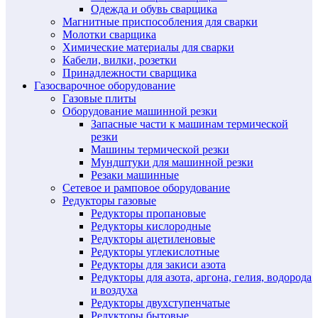
Одежда и обувь сварщика
Магнитные приспособления для сварки
Молотки сварщика
Химические материалы для сварки
Кабели, вилки, розетки
Принадлежности сварщика
Газосварочное оборудование
Газовые плиты
Оборудование машинной резки
Запасные части к машинам термической
резки
Машины термической резки
Мундштуки для машинной резки
Резаки машинные
Сетевое и рамповое оборудование
Редукторы газовые
Редукторы пропановые
Редукторы кислородные
Редукторы ацетиленовые
Редукторы углекислотные
Редукторы для закиси азота
Редукторы для азота, аргона, гелия, водорода
и воздуха
Редукторы двухступенчатые
Редукторы бытовые