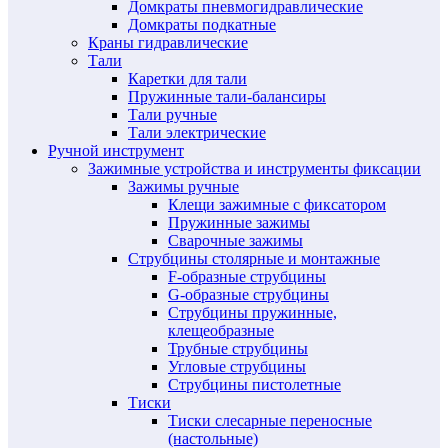
Домкраты пневмогидравлические
Домкраты подкатные
Краны гидравлические
Тали
Каретки для тали
Пружинные тали-балансиры
Тали ручные
Тали электрические
Ручной инструмент
Зажимные устройства и инструменты фиксации
Зажимы ручные
Клещи зажимные с фиксатором
Пружинные зажимы
Сварочные зажимы
Струбцины столярные и монтажные
F-образные струбцины
G-образные струбцины
Струбцины пружинные,
клещеобразные
Трубные струбцины
Угловые струбцины
Струбцины пистолетные
Тиски
Тиски слесарные переносные
(настольные)