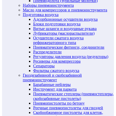
Пневмодолота (зубильные молотки)
Наборы пневмоинструмента
Масло для компрессоров и пневмоинструмента
Подготовка воздуха
Адсорбционные осушители воздуха
Блоки подготовки воздуха
Витые шланги и воздушные рукава
Лубрикаторы (маслораспылители)
Осушители сжатого воздуха
рефрижераторного типа
Пневматические фитинги, соединители
Распределители
Регуляторы давления воздуха (редукторы)
Ресиверы для компрессора
Сепараторы
Фильтры сжатого воздуха
Гвоздезабивной и скобозабивной
пневмоинструмент
Барабанные нейлеры
Инструмент для паркета
Пневматические степлеры (пневмостеплеры,
скобозабивные пистолеты)
Пневмопистолеты по бетону
Реечные пневмопистолеты для гвоздей
Скобообжимное пистолеты для клеток,