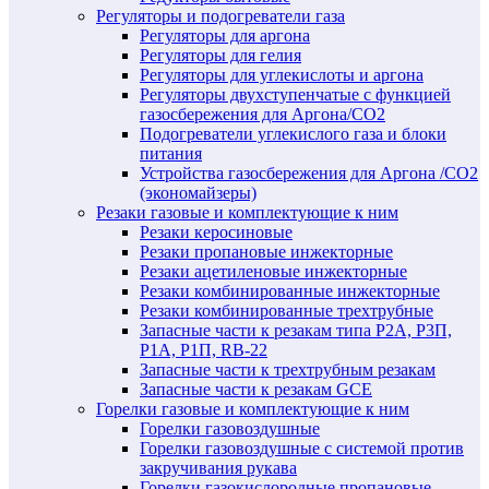
Регуляторы и подогреватели газа
Регуляторы для аргона
Регуляторы для гелия
Регуляторы для углекислоты и аргона
Регуляторы двухступенчатые c функцией
газосбережения для Аргона/СО2
Подогреватели углекислого газа и блоки
питания
Устройства газосбережения для Аргона /СО2
(экономайзеры)
Резаки газовые и комплектующие к ним
Резаки керосиновые
Резаки пропановые инжекторные
Резаки ацетиленовые инжекторные
Резаки комбинированные инжекторные
Резаки комбинированные трехтрубные
Запасные части к резакам типа Р2А, Р3П,
Р1А, Р1П, RB-22
Запасные части к трехтрубным резакам
Запасные части к резакам GCE
Горелки газовые и комплектующие к ним
Горелки газовоздушные
Горелки газовоздушные с системой против
закручивания рукава
Горелки газокислородные пропановые