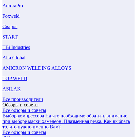
AuroraPro
Foxweld
Сварог
START
TBi Industries
Alfa Global
AMICRON WELDING ALLOYS
TOP WELD
ASILAK
Все производители
Обзоры и советы
Все обзоры и советы
Выбор компрессора
На что необходимо обратить внимание
при выборе маски хамелеон.
Плазменная резка. Как выбрать
то, что нужно именно Вам?
Все обзоры и советы