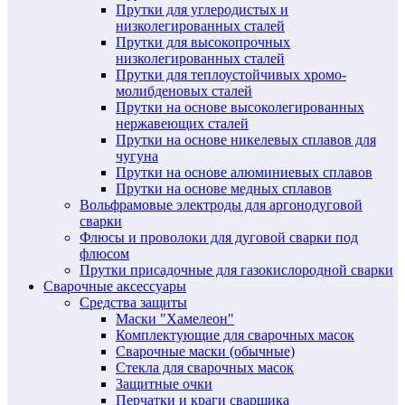
Прутки для углеродистых и
низколегированных сталей
Прутки для высокопрочных
низколегированных сталей
Прутки для теплоустойчивых хромо-
молибденовых сталей
Прутки на основе высоколегированных
нержавеющих сталей
Прутки на основе никелевых сплавов для
чугуна
Прутки на основе алюминиевых сплавов
Прутки на основе медных сплавов
Вольфрамовые электроды для аргонодуговой
сварки
Флюсы и проволоки для дуговой сварки под
флюсом
Прутки присадочные для газокислородной сварки
Сварочные аксессуары
Средства защиты
Маски "Хамелеон"
Комплектующие для сварочных масок
Сварочные маски (обычные)
Стекла для сварочных масок
Защитные очки
Перчатки и краги сварщика