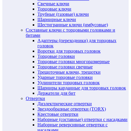
Свечные ключи
Торцовые ключи
Трубные (газовые) ключи
Шарнирные ключи
Шестигранные ключи (имбусовые)
Составные ключи с торцовыми головками и
битами
Адаптеры (переходники) для торцовых
головок
Воротки для торцовых головок
Торцовые головки
Торцовые головки многоразмерные
Торцовые головки свечные
Трещоточные ключи, трещотки
Ударные торцовые головки
Удлинители торцовых головок
Шарниры карданные для торцовых головок
Держатели для бит
Отвертки
Диэлектрические отвертки
Звездообразные отвертки (TORX)
Крестовые отвертки
Наборные (составные) отвертки с насадками
Наборные реверсивные отвертки с
насадками