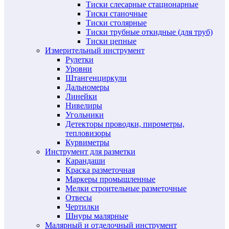
Тиски слесарные стационарные
Тиски станочные
Тиски столярные
Тиски трубные откидные (для труб)
Тиски цепные
Измерительный инструмент
Рулетки
Уровни
Штангенциркули
Дальномеры
Линейки
Нивелиры
Угольники
Детекторы проводки, пирометры,
тепловизоры
Курвиметры
Инструмент для разметки
Карандаши
Краска разметочная
Маркеры промышленные
Мелки строительные разметочные
Отвесы
Чертилки
Шнуры малярные
Малярный и отделочный инструмент