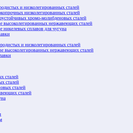
еродистых и низколегированных сталей
окопрочных низколегированных сталей
лоустойчивых хромо-молибденовых сталей
ве высоколегированных нержавеющих сталей
е никелевых сплавов для чугуна
лавки
еродистых и низколегированных сталей
ове высоколегированных нержавеющих сталей
лавки
ых сталей
ых сталей
новых сталей
авеющих сталей
уна
и
м