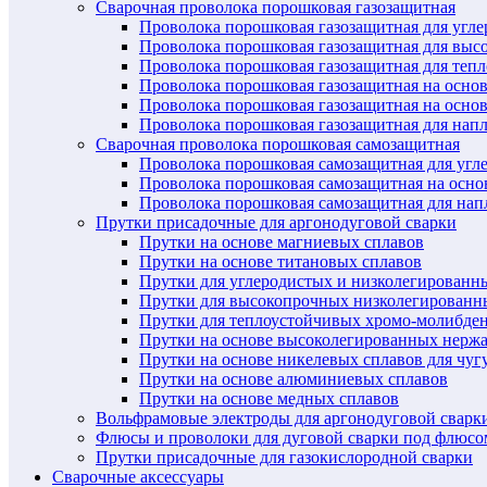
Сварочная проволока порошковая газозащитная
Проволока порошковая газозащитная для угл
Проволока порошковая газозащитная для выс
Проволока порошковая газозащитная для теп
Проволока порошковая газозащитная на осно
Проволока порошковая газозащитная на основ
Проволока порошковая газозащитная для нап
Сварочная проволока порошковая самозащитная
Проволока порошковая самозащитная для угл
Проволока порошковая самозащитная на осн
Проволока порошковая самозащитная для нап
Прутки присадочные для аргонодуговой сварки
Прутки на основе магниевых сплавов
Прутки на основе титановых сплавов
Прутки для углеродистых и низколегированн
Прутки для высокопрочных низколегированн
Прутки для теплоустойчивых хромо-молибде
Прутки на основе высоколегированных нерж
Прутки на основе никелевых сплавов для чуг
Прутки на основе алюминиевых сплавов
Прутки на основе медных сплавов
Вольфрамовые электроды для аргонодуговой сварк
Флюсы и проволоки для дуговой сварки под флюсо
Прутки присадочные для газокислородной сварки
Сварочные аксессуары