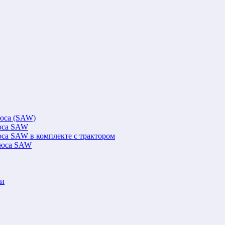
люса (SAW)
люса SAW
юса SAW в комплекте с трактором
флюса SAW
ки