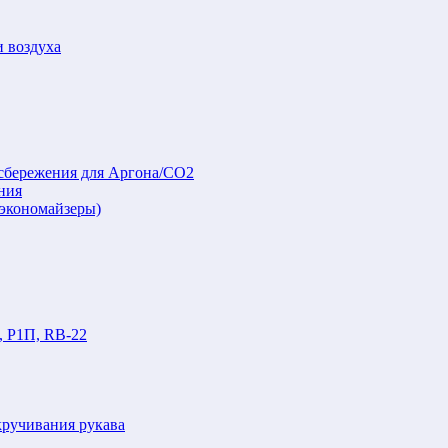
и воздуха
осбережения для Аргона/СО2
ния
(экономайзеры)
, Р1П, RB-22
кручивания рукава