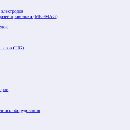
 электродов
подачей проволоки (MIG/MAG)
елок
газов (TIG)
еров
очного оборудования