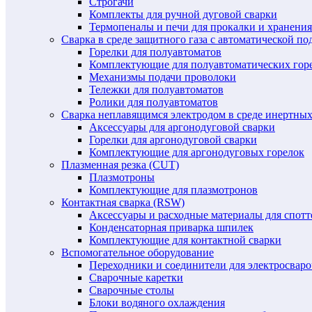
Строгачи
Комплекты для ручной дуговой сварки
Термопеналы и печи для прокалки и хранения
Сварка в среде защитного газа с автоматической 
Горелки для полуавтоматов
Комплектующие для полуавтоматических гор
Механизмы подачи проволоки
Тележки для полуавтоматов
Ролики для полуавтоматов
Сварка неплавящимся электродом в среде инертных 
Аксессуары для аргонодуговой сварки
Горелки для аргонодуговой сварки
Комплектующие для аргонодуговых горелок
Плазменная резка (CUT)
Плазмотроны
Комплектующие для плазмотронов
Контактная сварка (RSW)
Аксессуары и расходные материалы для спотт
Конденсаторная приварка шпилек
Комплектующие для контактной сварки
Вспомогательное оборудование
Переходники и соединители для электросвар
Сварочные каретки
Сварочные столы
Блоки водяного охлаждения