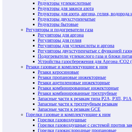
Редукторы углекислотные
Редукторы для закиси азота
Редукторы для азота, аргона, гелия, водорода 
Редукторы двухступенчатые
Редукторы бытовые
Регуляторы и подогреватели газа
Регуляторы для аргона
Регуляторы для гелия
Регуляторы для углекислоты и аргона
Регуляторы двухступенчатые c функцией газ
Подогреватели углекислого газа и блоки пита
Устройства газосбережения для Аргона /СО2 
Резаки газовые и комплектующие к ним
Резаки керосиновые
Резаки пропановые инжекторные
Резаки ацетиленовые инжекторные
Резаки комбинированные инжекторные
Резаки комбинированные трехтрубные
Запасные части к резакам типа Р2А, Р3П, Р1А
Запасные части к трехтрубным резакам
Запасные части к резакам GCE
Горелки газовые и комплектующие к ним
Горелки газовоздушные
Горелки газовоздушные с системой против за
Горелки газокислородные пропановые