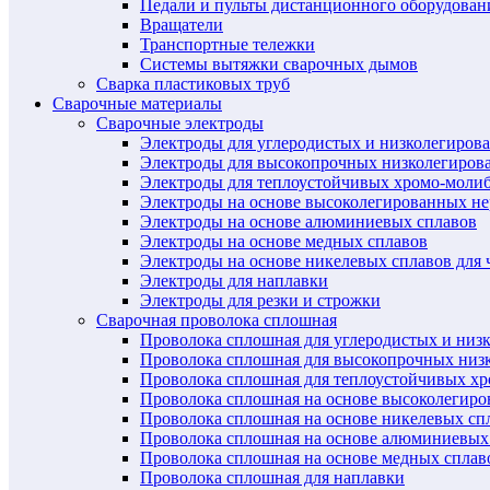
Педали и пульты дистанционного оборудован
Вращатели
Транспортные тележки
Системы вытяжки сварочных дымов
Сварка пластиковых труб
Сварочные материалы
Сварочные электроды
Электроды для углеродистых и низколегиров
Электроды для высокопрочных низколегиров
Электроды для теплоустойчивых хромо-моли
Электроды на основе высоколегированных н
Электроды на основе алюминиевых сплавов
Электроды на основе медных сплавов
Электроды на основе никелевых сплавов для 
Электроды для наплавки
Электроды для резки и строжки
Сварочная проволока сплошная
Проволока сплошная для углеродистых и низ
Проволока сплошная для высокопрочных низ
Проволока сплошная для теплоустойчивых х
Проволока сплошная на основе высоколегир
Проволока сплошная на основе никелевых спл
Проволока сплошная на основе алюминиевых
Проволока сплошная на основе медных сплав
Проволока сплошная для наплавки