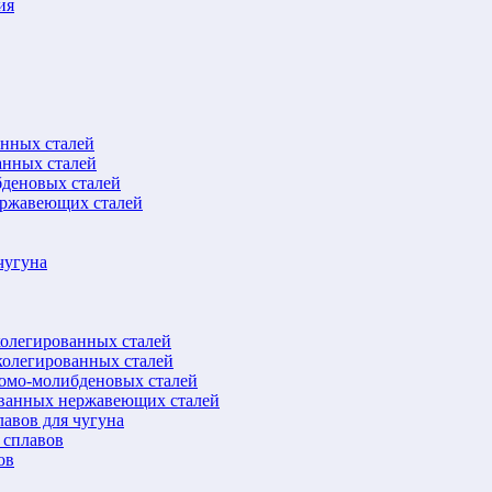
ия
анных сталей
анных сталей
бденовых сталей
ержавеющих сталей
чугуна
колегированных сталей
колегированных сталей
ромо-молибденовых сталей
ованных нержавеющих сталей
авов для чугуна
 сплавов
ов