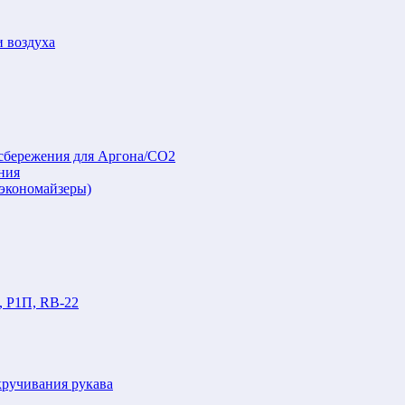
и воздуха
осбережения для Аргона/СО2
ния
(экономайзеры)
, Р1П, RB-22
кручивания рукава