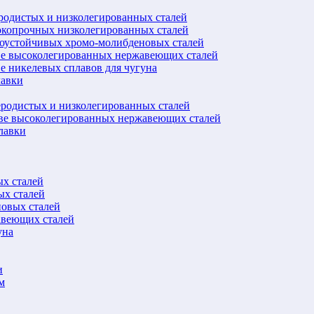
еродистых и низколегированных сталей
окопрочных низколегированных сталей
лоустойчивых хромо-молибденовых сталей
ве высоколегированных нержавеющих сталей
е никелевых сплавов для чугуна
лавки
еродистых и низколегированных сталей
ове высоколегированных нержавеющих сталей
лавки
ых сталей
ых сталей
новых сталей
авеющих сталей
уна
и
м