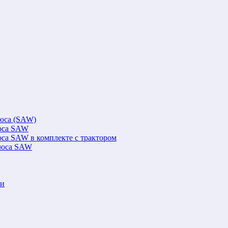
люса (SAW)
люса SAW
юса SAW в комплекте с трактором
флюса SAW
ки