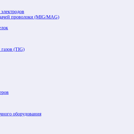
 электродов
подачей проволоки (MIG/MAG)
елок
газов (TIG)
еров
очного оборудования