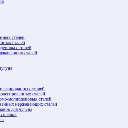
ия
анных сталей
анных сталей
бденовых сталей
ержавеющих сталей
чугуна
колегированных сталей
колегированных сталей
ромо-молибденовых сталей
ованных нержавеющих сталей
авов для чугуна
 сплавов
ов