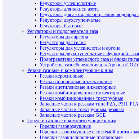
Редукторы углекислотные
Редукторы для закиси азота
Редукторы для азота, аргона, гелия, водорода 
Редукторы двухступенчатые
Редукторы бытовые
Регуляторы и подогреватели газа
Регуляторы для аргона
Регуляторы для гелия
Регуляторы для углекислоты и аргона
Регуляторы двухступенчатые c функцией газ
Подогреватели углекислого газа и блоки пита
Устройства газосбережения для Аргона /СО2 
Резаки газовые и комплектующие к ним
Резаки керосиновые
Резаки пропановые инжекторные
Резаки ацетиленовые инжекторные
Резаки комбинированные инжекторные
Резаки комбинированные трехтрубные
Запасные части к резакам типа Р2А, Р3П, Р1А
Запасные части к трехтрубным резакам
Запасные части к резакам GCE
Горелки газовые и комплектующие к ним
Горелки газовоздушные
Горелки газовоздушные с системой против за
Горелки газокислородные пропановые