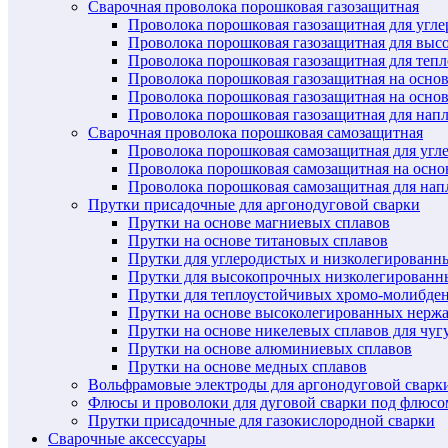
Сварочная проволока порошковая газозащитная
Проволока порошковая газозащитная для угл
Проволока порошковая газозащитная для выс
Проволока порошковая газозащитная для теп
Проволока порошковая газозащитная на осно
Проволока порошковая газозащитная на основ
Проволока порошковая газозащитная для нап
Сварочная проволока порошковая самозащитная
Проволока порошковая самозащитная для угл
Проволока порошковая самозащитная на осн
Проволока порошковая самозащитная для нап
Прутки присадочные для аргонодуговой сварки
Прутки на основе магниевых сплавов
Прутки на основе титановых сплавов
Прутки для углеродистых и низколегированн
Прутки для высокопрочных низколегированн
Прутки для теплоустойчивых хромо-молибде
Прутки на основе высоколегированных нерж
Прутки на основе никелевых сплавов для чуг
Прутки на основе алюминиевых сплавов
Прутки на основе медных сплавов
Вольфрамовые электроды для аргонодуговой сварк
Флюсы и проволоки для дуговой сварки под флюсо
Прутки присадочные для газокислородной сварки
Сварочные аксессуары