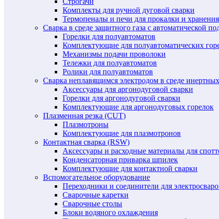
Строгачи
Комплекты для ручной дуговой сварки
Термопеналы и печи для прокалки и хранения
Сварка в среде защитного газа с автоматической 
Горелки для полуавтоматов
Комплектующие для полуавтоматических гор
Механизмы подачи проволоки
Тележки для полуавтоматов
Ролики для полуавтоматов
Сварка неплавящимся электродом в среде инертных 
Аксессуары для аргонодуговой сварки
Горелки для аргонодуговой сварки
Комплектующие для аргонодуговых горелок
Плазменная резка (CUT)
Плазмотроны
Комплектующие для плазмотронов
Контактная сварка (RSW)
Аксессуары и расходные материалы для спотт
Конденсаторная приварка шпилек
Комплектующие для контактной сварки
Вспомогательное оборудование
Переходники и соединители для электросвар
Сварочные каретки
Сварочные столы
Блоки водяного охлаждения