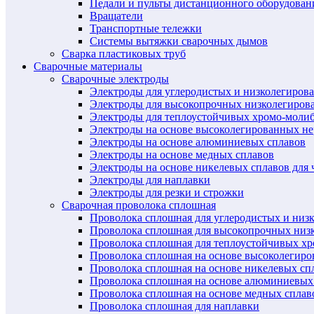
Педали и пульты дистанционного оборудован
Вращатели
Транспортные тележки
Системы вытяжки сварочных дымов
Сварка пластиковых труб
Сварочные материалы
Сварочные электроды
Электроды для углеродистых и низколегиров
Электроды для высокопрочных низколегиров
Электроды для теплоустойчивых хромо-моли
Электроды на основе высоколегированных н
Электроды на основе алюминиевых сплавов
Электроды на основе медных сплавов
Электроды на основе никелевых сплавов для 
Электроды для наплавки
Электроды для резки и строжки
Сварочная проволока сплошная
Проволока сплошная для углеродистых и низ
Проволока сплошная для высокопрочных низ
Проволока сплошная для теплоустойчивых х
Проволока сплошная на основе высоколегир
Проволока сплошная на основе никелевых спл
Проволока сплошная на основе алюминиевых
Проволока сплошная на основе медных сплав
Проволока сплошная для наплавки