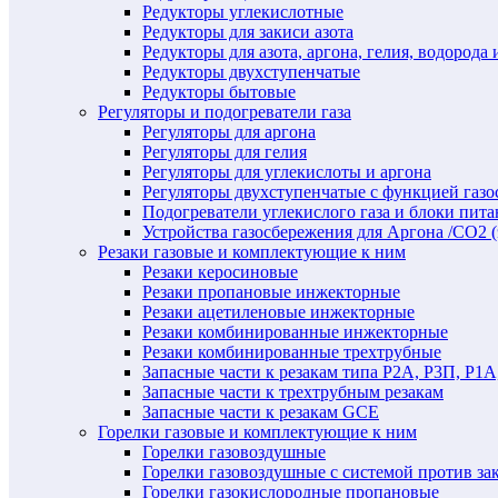
Редукторы углекислотные
Редукторы для закиси азота
Редукторы для азота, аргона, гелия, водорода 
Редукторы двухступенчатые
Редукторы бытовые
Регуляторы и подогреватели газа
Регуляторы для аргона
Регуляторы для гелия
Регуляторы для углекислоты и аргона
Регуляторы двухступенчатые c функцией газ
Подогреватели углекислого газа и блоки пита
Устройства газосбережения для Аргона /СО2 
Резаки газовые и комплектующие к ним
Резаки керосиновые
Резаки пропановые инжекторные
Резаки ацетиленовые инжекторные
Резаки комбинированные инжекторные
Резаки комбинированные трехтрубные
Запасные части к резакам типа Р2А, Р3П, Р1А
Запасные части к трехтрубным резакам
Запасные части к резакам GCE
Горелки газовые и комплектующие к ним
Горелки газовоздушные
Горелки газовоздушные с системой против за
Горелки газокислородные пропановые