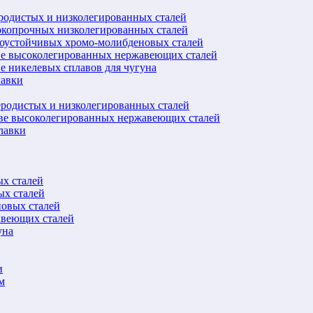
еродистых и низколегированных сталей
окопрочных низколегированных сталей
лоустойчивых хромо-молибденовых сталей
ве высоколегированных нержавеющих сталей
е никелевых сплавов для чугуна
лавки
еродистых и низколегированных сталей
ове высоколегированных нержавеющих сталей
лавки
ых сталей
ых сталей
новых сталей
авеющих сталей
уна
и
м