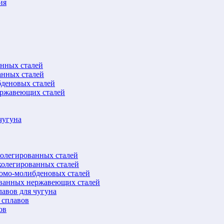
ия
анных сталей
анных сталей
бденовых сталей
ержавеющих сталей
чугуна
колегированных сталей
колегированных сталей
ромо-молибденовых сталей
ованных нержавеющих сталей
авов для чугуна
 сплавов
ов