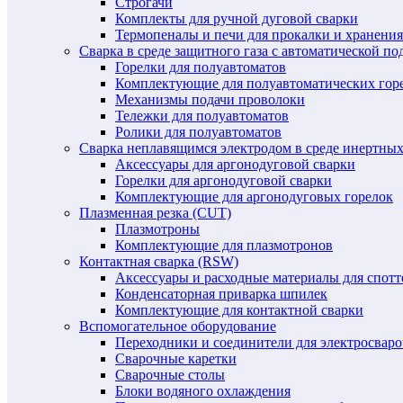
Строгачи
Комплекты для ручной дуговой сварки
Термопеналы и печи для прокалки и хранения
Сварка в среде защитного газа с автоматической 
Горелки для полуавтоматов
Комплектующие для полуавтоматических гор
Механизмы подачи проволоки
Тележки для полуавтоматов
Ролики для полуавтоматов
Сварка неплавящимся электродом в среде инертных 
Аксессуары для аргонодуговой сварки
Горелки для аргонодуговой сварки
Комплектующие для аргонодуговых горелок
Плазменная резка (CUT)
Плазмотроны
Комплектующие для плазмотронов
Контактная сварка (RSW)
Аксессуары и расходные материалы для спотт
Конденсаторная приварка шпилек
Комплектующие для контактной сварки
Вспомогательное оборудование
Переходники и соединители для электросвар
Сварочные каретки
Сварочные столы
Блоки водяного охлаждения