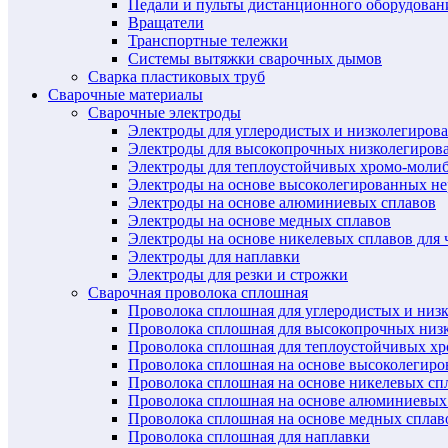
Педали и пульты дистанционного оборудован
Вращатели
Транспортные тележки
Системы вытяжки сварочных дымов
Сварка пластиковых труб
Сварочные материалы
Сварочные электроды
Электроды для углеродистых и низколегиров
Электроды для высокопрочных низколегиров
Электроды для теплоустойчивых хромо-моли
Электроды на основе высоколегированных н
Электроды на основе алюминиевых сплавов
Электроды на основе медных сплавов
Электроды на основе никелевых сплавов для 
Электроды для наплавки
Электроды для резки и строжки
Сварочная проволока сплошная
Проволока сплошная для углеродистых и низ
Проволока сплошная для высокопрочных низ
Проволока сплошная для теплоустойчивых х
Проволока сплошная на основе высоколегир
Проволока сплошная на основе никелевых спл
Проволока сплошная на основе алюминиевых
Проволока сплошная на основе медных сплав
Проволока сплошная для наплавки