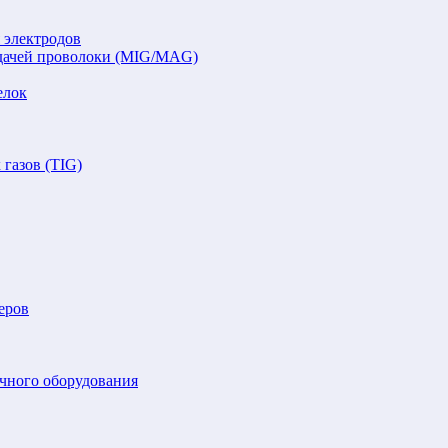
 электродов
подачей проволоки (MIG/MAG)
елок
газов (TIG)
еров
очного оборудования