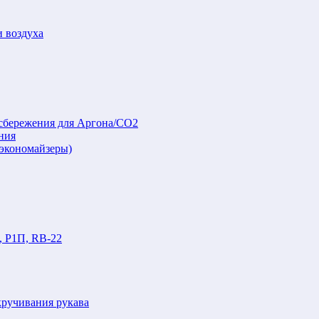
и воздуха
осбережения для Аргона/СО2
ния
(экономайзеры)
, Р1П, RB-22
кручивания рукава