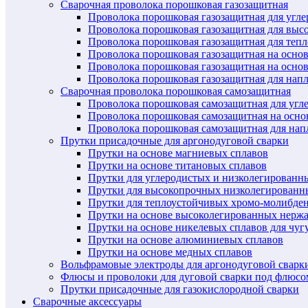
Сварочная проволока порошковая газозащитная
Проволока порошковая газозащитная для угл
Проволока порошковая газозащитная для выс
Проволока порошковая газозащитная для теп
Проволока порошковая газозащитная на осно
Проволока порошковая газозащитная на основ
Проволока порошковая газозащитная для нап
Сварочная проволока порошковая самозащитная
Проволока порошковая самозащитная для угл
Проволока порошковая самозащитная на осн
Проволока порошковая самозащитная для нап
Прутки присадочные для аргонодуговой сварки
Прутки на основе магниевых сплавов
Прутки на основе титановых сплавов
Прутки для углеродистых и низколегированн
Прутки для высокопрочных низколегированн
Прутки для теплоустойчивых хромо-молибде
Прутки на основе высоколегированных нерж
Прутки на основе никелевых сплавов для чуг
Прутки на основе алюминиевых сплавов
Прутки на основе медных сплавов
Вольфрамовые электроды для аргонодуговой сварк
Флюсы и проволоки для дуговой сварки под флюсо
Прутки присадочные для газокислородной сварки
Сварочные аксессуары