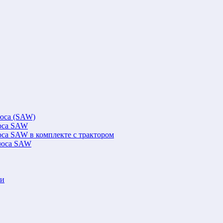
люса (SAW)
люса SAW
юса SAW в комплекте с трактором
флюса SAW
ки