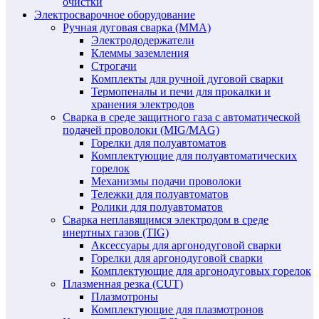
очистки
Электросварочное оборудование
Ручная дуговая сварка (MMA)
Электрододержатели
Клеммы заземления
Строгачи
Комплекты для ручной дуговой сварки
Термопеналы и печи для прокалки и
хранения электродов
Сварка в среде защитного газа с автоматической
подачей проволоки (MIG/MAG)
Горелки для полуавтоматов
Комплектующие для полуавтоматических
горелок
Механизмы подачи проволоки
Тележки для полуавтоматов
Ролики для полуавтоматов
Сварка неплавящимся электродом в среде
инертных газов (TIG)
Аксессуары для аргонодуговой сварки
Горелки для аргонодуговой сварки
Комплектующие для аргонодуговых горелок
Плазменная резка (CUT)
Плазмотроны
Комплектующие для плазмотронов