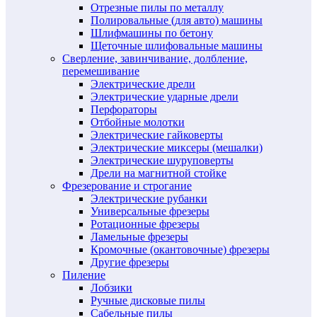
Отрезные пилы по металлу
Полировальные (для авто) машины
Шлифмашины по бетону
Щеточные шлифовальные машины
Сверление, завинчивание, долбление,
перемешивание
Электрические дрели
Электрические ударные дрели
Перфораторы
Отбойные молотки
Электрические гайковерты
Электрические миксеры (мешалки)
Электрические шуруповерты
Дрели на магнитной стойке
Фрезерование и строгание
Электрические рубанки
Универсальные фрезеры
Ротационные фрезеры
Ламельные фрезеры
Кромочные (окантовочные) фрезеры
Другие фрезеры
Пиление
Лобзики
Ручные дисковые пилы
Сабельные пилы