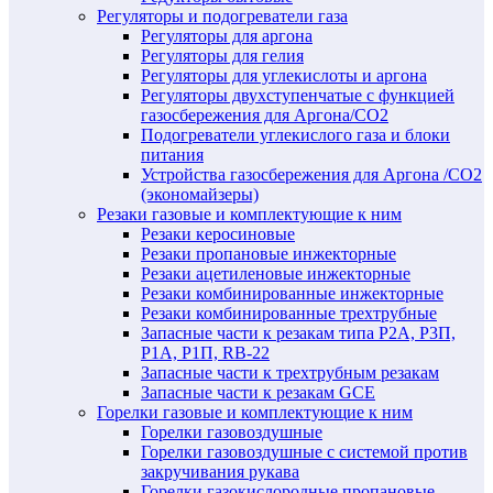
Регуляторы и подогреватели газа
Регуляторы для аргона
Регуляторы для гелия
Регуляторы для углекислоты и аргона
Регуляторы двухступенчатые c функцией
газосбережения для Аргона/СО2
Подогреватели углекислого газа и блоки
питания
Устройства газосбережения для Аргона /СО2
(экономайзеры)
Резаки газовые и комплектующие к ним
Резаки керосиновые
Резаки пропановые инжекторные
Резаки ацетиленовые инжекторные
Резаки комбинированные инжекторные
Резаки комбинированные трехтрубные
Запасные части к резакам типа Р2А, Р3П,
Р1А, Р1П, RB-22
Запасные части к трехтрубным резакам
Запасные части к резакам GCE
Горелки газовые и комплектующие к ним
Горелки газовоздушные
Горелки газовоздушные с системой против
закручивания рукава
Горелки газокислородные пропановые