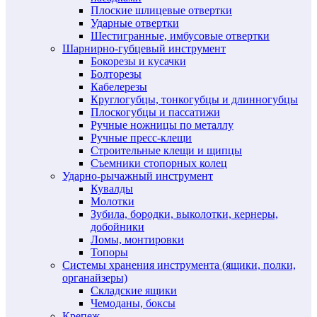
Плоские шлицевые отвертки
Ударные отвертки
Шестигранные, имбусовые отвертки
Шарнирно-губцевый инструмент
Бокорезы и кусачки
Болторезы
Кабелерезы
Круглогубцы, тонкогубцы и длинногубцы
Плоскогубцы и пассатижи
Ручные ножницы по металлу
Ручные пресс-клещи
Строительные клещи и щипцы
Съемники стопорных колец
Ударно-рычажный инструмент
Кувалды
Молотки
Зубила, бородки, выколотки, кернеры,
добойники
Ломы, монтировки
Топоры
Системы хранения инструмента (ящики, полки,
органайзеры)
Складские ящики
Чемоданы, боксы
Крепеж