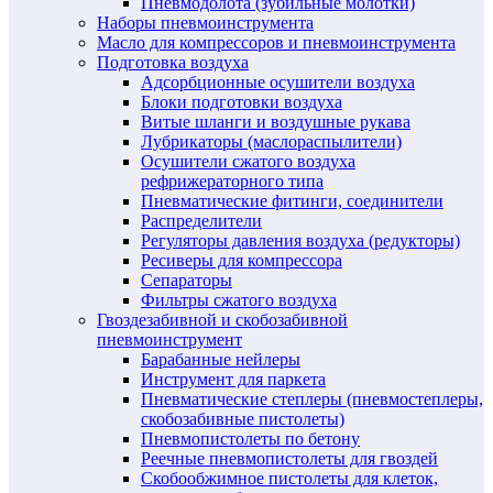
Пневмодолота (зубильные молотки)
Наборы пневмоинструмента
Масло для компрессоров и пневмоинструмента
Подготовка воздуха
Адсорбционные осушители воздуха
Блоки подготовки воздуха
Витые шланги и воздушные рукава
Лубрикаторы (маслораспылители)
Осушители сжатого воздуха
рефрижераторного типа
Пневматические фитинги, соединители
Распределители
Регуляторы давления воздуха (редукторы)
Ресиверы для компрессора
Сепараторы
Фильтры сжатого воздуха
Гвоздезабивной и скобозабивной
пневмоинструмент
Барабанные нейлеры
Инструмент для паркета
Пневматические степлеры (пневмостеплеры,
скобозабивные пистолеты)
Пневмопистолеты по бетону
Реечные пневмопистолеты для гвоздей
Скобообжимное пистолеты для клеток,