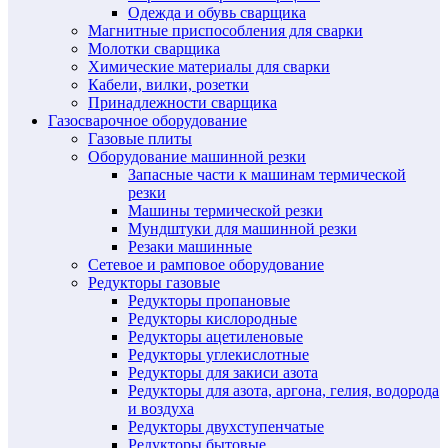
Одежда и обувь сварщика
Магнитные приспособления для сварки
Молотки сварщика
Химические материалы для сварки
Кабели, вилки, розетки
Принадлежности сварщика
Газосварочное оборудование
Газовые плиты
Оборудование машинной резки
Запасные части к машинам термической
резки
Машины термической резки
Мундштуки для машинной резки
Резаки машинные
Сетевое и рамповое оборудование
Редукторы газовые
Редукторы пропановые
Редукторы кислородные
Редукторы ацетиленовые
Редукторы углекислотные
Редукторы для закиси азота
Редукторы для азота, аргона, гелия, водорода
и воздуха
Редукторы двухступенчатые
Редукторы бытовые