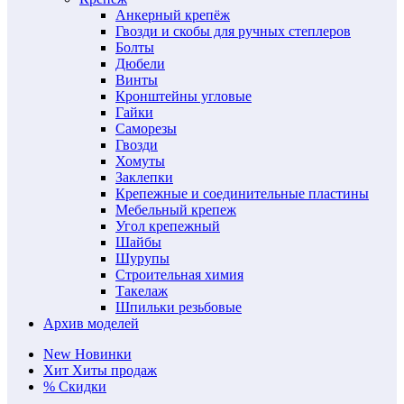
Анкерный крепёж
Гвозди и скобы для ручных степлеров
Болты
Дюбели
Винты
Кронштейны угловые
Гайки
Саморезы
Гвозди
Хомуты
Заклепки
Крепежные и соединительные пластины
Мебельный крепеж
Угол крепежный
Шайбы
Шурупы
Строительная химия
Такелаж
Шпильки резьбовые
Архив моделей
New
Новинки
Хит
Хиты продаж
%
Скидки