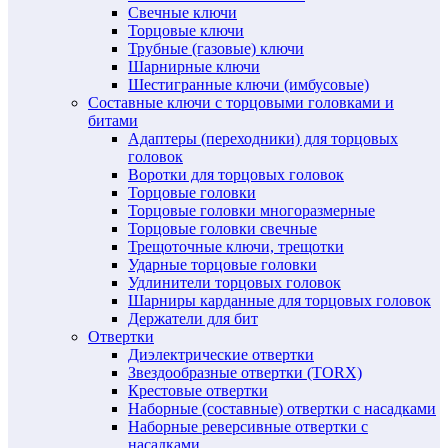
Свечные ключи
Торцовые ключи
Трубные (газовые) ключи
Шарнирные ключи
Шестигранные ключи (имбусовые)
Составные ключи с торцовыми головками и
битами
Адаптеры (переходники) для торцовых
головок
Воротки для торцовых головок
Торцовые головки
Торцовые головки многоразмерные
Торцовые головки свечные
Трещоточные ключи, трещотки
Ударные торцовые головки
Удлинители торцовых головок
Шарниры карданные для торцовых головок
Держатели для бит
Отвертки
Диэлектрические отвертки
Звездообразные отвертки (TORX)
Крестовые отвертки
Наборные (составные) отвертки с насадками
Наборные реверсивные отвертки с
насадками