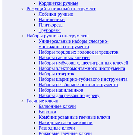
Кордщетки ручные
Режущий и пильный инструмент
Лобзики ручные
Напильники
Плиткорезы
Труборезы
Наборы ручного инструмента
Универсальные наборы слесарно-
монтажного иструмента
Наборы торцовых головок и трещеток
Наборы гаечных ключей
Наборы имбусовых, шестигранных ключей
Наборы электромонтажного инструмента
Наборы отверток
Наборы шарнирно-губцевого инструмента
Наборы резьбонарезного инструмента
Наборы напильников
Наборы для резьбы по дереву
Гаечные ключи
Баллонные ключи
Воротки
Комбинированные гаечные ключи
Накидные гаечные ключи
Разводные ключи
Рожковые гаечные ключи