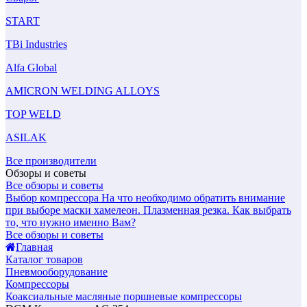
START
TBi Industries
Alfa Global
AMICRON WELDING ALLOYS
TOP WELD
ASILAK
Все производители
Обзоры и советы
Все обзоры и советы
Выбор компрессора
На что необходимо обратить внимание
при выборе маски хамелеон.
Плазменная резка. Как выбрать
то, что нужно именно Вам?
Все обзоры и советы
Главная
Каталог товаров
Пневмооборудование
Компрессоры
Коаксиальные масляные поршневые компрессоры