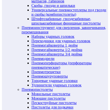
матрасов, габионов
Скобы, гвозди и шпильки
Универсальные пневмостеплеры под гвозди
и скобы (комбопистолеты)
Штифтозабивные, гвоздезабивные,
шпилькозабивные финишные пистолеты
Пневмоинструмент для сверления, завинчивания,
перемешивания
Наборы ударных головок
Переходники для ударных головок
Пневмогайковерты 1 дюйм
Пневмогайковерты 1/2 дюйма
Пневмогайковерты 3/4 дюйма
Пневмодрели
Пневмоперфораторы (перфораторы
пневматические)
Пневмотрещетки
Пневмошуруповерты
Торцевые ударные головки
Удлинители ударных головок
Пневмопистолеты
Мовильные пистолеты
Моющие пистолеты
Пескоструйные пистолеты
Пистолеты для подкачки