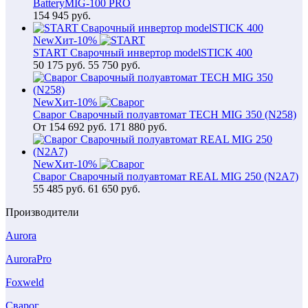
BatteryMIG-100 PRO
154 945
руб.
New
Хит
-10%
START Сварочный инвертор modelSTICK 400
50 175
руб.
55 750 руб.
New
Хит
-10%
Сварог Сварочный полуавтомат TECH MIG 350 (N258)
От
154 692
руб.
171 880 руб.
New
Хит
-10%
Сварог Сварочный полуавтомат REAL MIG 250 (N2A7)
55 485
руб.
61 650 руб.
Производители
Aurora
AuroraPro
Foxweld
Сварог