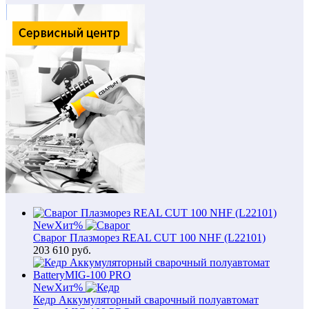
New
Хит
%
Сварог Плазморез REAL CUT 100 NHF (L22101)
203 610
руб.
New
Хит
%
Кедр Аккумуляторный сварочный полуавтомат