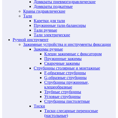
Домкраты пневмогидравлические
Домкраты подкатные
Краны гидравлические
Тали
Каретки для тали
Пружинные тали-балансиры
Тали ручные
Тали электрические
Ручной инструмент
Зажимные устройства и инструменты фиксации
Зажимы ручные
Клещи зажимные с фиксатором
Пружинные зажимы
Сварочные зажимы
Струбцины столярные и монтажные
F-образные струбцины
G-образные струбцины
Струбцины пружинные,
клещеобразные
Трубные струбцины
Угловые струбцины
Струбцины пистолетные
Тиски
Тиски слесарные переносные
(настольные)