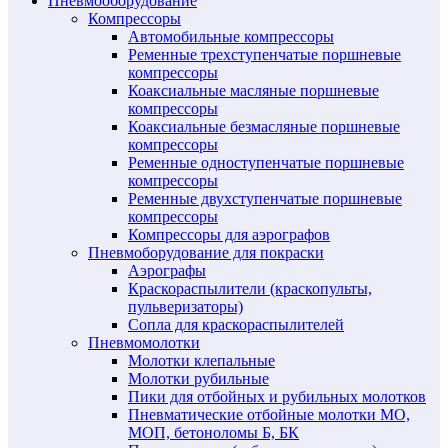
Пневмооборудование
Компрессоры
Автомобильные компрессоры
Ременные трехступенчатые поршневые
компрессоры
Коаксиальные масляные поршневые
компрессоры
Коаксиальные безмасляные поршневые
компрессоры
Ременные одноступенчатые поршневые
компрессоры
Ременные двухступенчатые поршневые
компрессоры
Компрессоры для аэрографов
Пневмоборудование для покраски
Аэрографы
Краскораспылители (краскопульты,
пульверизаторы)
Сопла для краскораспылителей
Пневмомолотки
Молотки клепальные
Молотки рубильные
Пики для отбойных и рубильных молотков
Пневматические отбойные молотки МО,
МОП, бетоноломы Б, БК