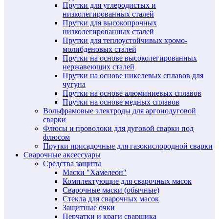
Прутки для углеродистых и
низколегированных сталей
Прутки для высокопрочных
низколегированных сталей
Прутки для теплоустойчивых хромо-
молибденовых сталей
Прутки на основе высоколегированных
нержавеющих сталей
Прутки на основе никелевых сплавов для
чугуна
Прутки на основе алюминиевых сплавов
Прутки на основе медных сплавов
Вольфрамовые электроды для аргонодуговой
сварки
Флюсы и проволоки для дуговой сварки под
флюсом
Прутки присадочные для газокислородной сварки
Сварочные аксессуары
Средства защиты
Маски "Хамелеон"
Комплектующие для сварочных масок
Сварочные маски (обычные)
Стекла для сварочных масок
Защитные очки
Перчатки и краги сварщика