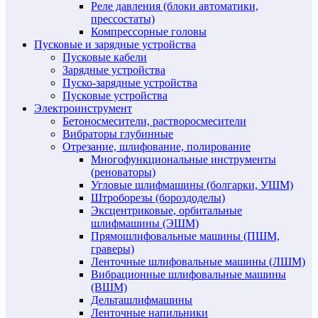
Реле давления (блоки автоматики,
прессостаты)
Компрессорные головы
Пусковые и зарядные устройства
Пусковые кабели
Зарядные устройства
Пуско-зарядные устройства
Пусковые устройства
Электроинструмент
Бетоносмесители, растворосмесители
Вибраторы глубинные
Отрезание, шлифование, полирование
Многофункциональные инструменты
(реноваторы)
Угловые шлифмашины (болгарки, УШМ)
Штроборезы (бороздоделы)
Эксцентриковые, орбитальные
шлифмашины (ЭШМ)
Прямошлифовальные машины (ПШМ,
граверы)
Ленточные шлифовальные машины (ЛШМ)
Вибрационные шлифовальные машины
(ВШМ)
Дельташлифмашины
Ленточные напильники