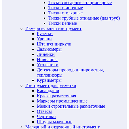
Тиски слесарные стационарные
Тиски станочные
Тиски столярные
Тиски трубные откидные (для труб)
Тиски цепные
Измерительный инструмент
Рулетки
Уровни
Штангенциркули
Дальномеры
Линейки
Нивелиры
Угольники
Детекторы проводки, пирометры,
тепловизоры
Курвиметры
Инструмент для разметки
Карандаши
Краска разметочная
Маркеры промышленные
Мелки строительные разметочные
Отвесы
Чертилки
Шнуры малярные
Малярный и отделочный инструмент