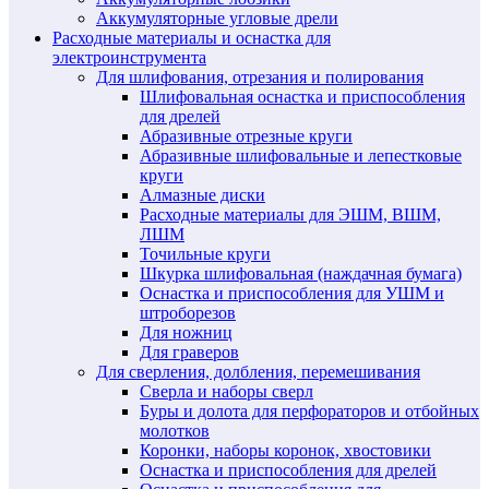
Аккумуляторные угловые дрели
Расходные материалы и оснастка для
электроинструмента
Для шлифования, отрезания и полирования
Шлифовальная оснастка и приспособления
для дрелей
Абразивные отрезные круги
Абразивные шлифовальные и лепестковые
круги
Алмазные диски
Расходные материалы для ЭШМ, ВШМ,
ЛШМ
Точильные круги
Шкурка шлифовальная (наждачная бумага)
Оснастка и приспособления для УШМ и
штроборезов
Для ножниц
Для граверов
Для сверления, долбления, перемешивания
Сверла и наборы сверл
Буры и долота для перфораторов и отбойных
молотков
Коронки, наборы коронок, хвостовики
Оснастка и приспособления для дрелей