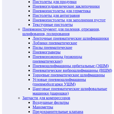
Пистолеты для продувки
Пневмогидравлические заклепочники
Пневмопистолеты для герметика
Пистолеты для антигравия
Пневмопистолеты для заполнения пустот
Текстурные пистолеты
Пневмоинструмент для пиления, отрезания,
шлифования, полирования
Ленточные пневматические шлифмашинки
Лобзики пневматические
Пилы пневматические
Пневмограверы
Пневмоножницы (ножницы
пневматические)
Пневмошлифмашины орбитальные (ЭШМ)
Пневматические виброшлифмашины (ВШМ)
Торцевые пневматические шлифмашины
Угловые пневмошлифмашины
(пневмоболгарки УШМ)
Цанговые пневматические шлифовальные
машинки (шарошки)
Запчасти для компрессоров
Воздушные фильтры
Манометры
Предохранительные клапана