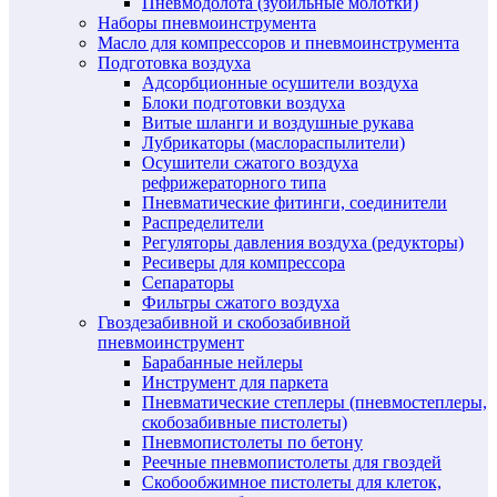
Пневмодолота (зубильные молотки)
Наборы пневмоинструмента
Масло для компрессоров и пневмоинструмента
Подготовка воздуха
Адсорбционные осушители воздуха
Блоки подготовки воздуха
Витые шланги и воздушные рукава
Лубрикаторы (маслораспылители)
Осушители сжатого воздуха
рефрижераторного типа
Пневматические фитинги, соединители
Распределители
Регуляторы давления воздуха (редукторы)
Ресиверы для компрессора
Сепараторы
Фильтры сжатого воздуха
Гвоздезабивной и скобозабивной
пневмоинструмент
Барабанные нейлеры
Инструмент для паркета
Пневматические степлеры (пневмостеплеры,
скобозабивные пистолеты)
Пневмопистолеты по бетону
Реечные пневмопистолеты для гвоздей
Скобообжимное пистолеты для клеток,