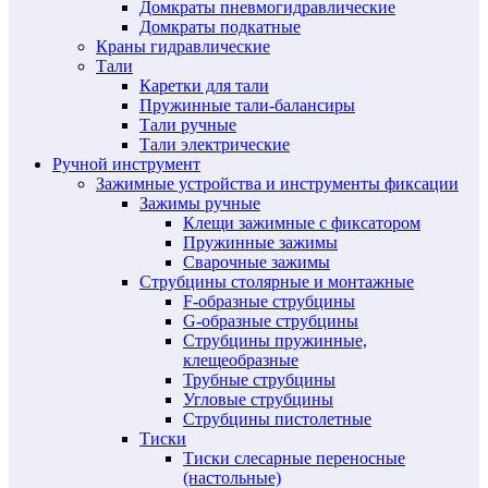
Домкраты пневмогидравлические
Домкраты подкатные
Краны гидравлические
Тали
Каретки для тали
Пружинные тали-балансиры
Тали ручные
Тали электрические
Ручной инструмент
Зажимные устройства и инструменты фиксации
Зажимы ручные
Клещи зажимные с фиксатором
Пружинные зажимы
Сварочные зажимы
Струбцины столярные и монтажные
F-образные струбцины
G-образные струбцины
Струбцины пружинные,
клещеобразные
Трубные струбцины
Угловые струбцины
Струбцины пистолетные
Тиски
Тиски слесарные переносные
(настольные)