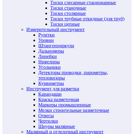
Тиски слесарные стационарные
Тиски станочные
Тиски столярные
Тиски трубные откидные (для труб)
Тиски цепные
Измерительный инструмент
Рулетки
Уровни
Штангенциркули
Дальномеры
Линейки
Нивелиры
Угольники
Детекторы проводки, пирометры,
тепловизоры
Курвиметры
Инструмент для разметки
Карандаши
Краска разметочная
Маркеры промышленные
Мелки строительные разметочные
Отвесы
Чертилки
Шнуры малярные
Малярный и отделочный инструмент