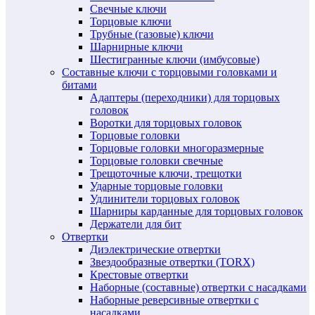
Свечные ключи
Торцовые ключи
Трубные (газовые) ключи
Шарнирные ключи
Шестигранные ключи (имбусовые)
Составные ключи с торцовыми головками и
битами
Адаптеры (переходники) для торцовых
головок
Воротки для торцовых головок
Торцовые головки
Торцовые головки многоразмерные
Торцовые головки свечные
Трещоточные ключи, трещотки
Ударные торцовые головки
Удлинители торцовых головок
Шарниры карданные для торцовых головок
Держатели для бит
Отвертки
Диэлектрические отвертки
Звездообразные отвертки (TORX)
Крестовые отвертки
Наборные (составные) отвертки с насадками
Наборные реверсивные отвертки с
насадками