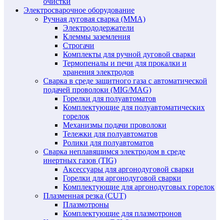
очистки
Электросварочное оборудование
Ручная дуговая сварка (MMA)
Электрододержатели
Клеммы заземления
Строгачи
Комплекты для ручной дуговой сварки
Термопеналы и печи для прокалки и
хранения электродов
Сварка в среде защитного газа с автоматической
подачей проволоки (MIG/MAG)
Горелки для полуавтоматов
Комплектующие для полуавтоматических
горелок
Механизмы подачи проволоки
Тележки для полуавтоматов
Ролики для полуавтоматов
Сварка неплавящимся электродом в среде
инертных газов (TIG)
Аксессуары для аргонодуговой сварки
Горелки для аргонодуговой сварки
Комплектующие для аргонодуговых горелок
Плазменная резка (CUT)
Плазмотроны
Комплектующие для плазмотронов