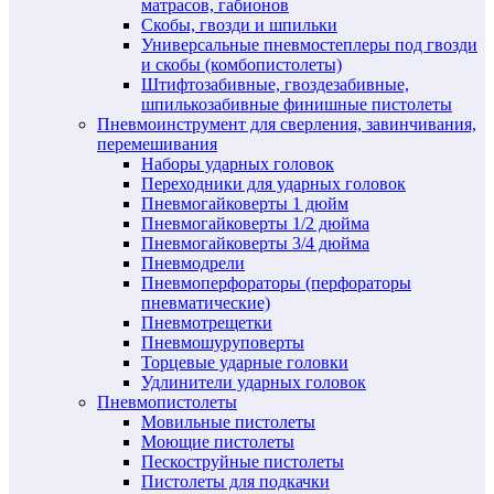
матрасов, габионов
Скобы, гвозди и шпильки
Универсальные пневмостеплеры под гвозди
и скобы (комбопистолеты)
Штифтозабивные, гвоздезабивные,
шпилькозабивные финишные пистолеты
Пневмоинструмент для сверления, завинчивания,
перемешивания
Наборы ударных головок
Переходники для ударных головок
Пневмогайковерты 1 дюйм
Пневмогайковерты 1/2 дюйма
Пневмогайковерты 3/4 дюйма
Пневмодрели
Пневмоперфораторы (перфораторы
пневматические)
Пневмотрещетки
Пневмошуруповерты
Торцевые ударные головки
Удлинители ударных головок
Пневмопистолеты
Мовильные пистолеты
Моющие пистолеты
Пескоструйные пистолеты
Пистолеты для подкачки