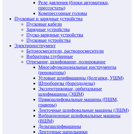
Реле давления (блоки автоматики,
прессостаты)
Компрессорные головы
Пусковые и зарядные устройства
Пусковые кабели
Зарядные устройства
Пуско-зарядные устройства
Пусковые устройства
Электроинструмент
Бетоносмесители, растворосмесители
Вибраторы глубинные
Отрезание, шлифование, полирование
Многофункциональные инструменты
(реноваторы)
Угловые шлифмашины (болгарки, УШМ)
Штроборезы (бороздоделы)
Эксцентриковые, орбитальные
шлифмашины (ЭШМ)
Прямошлифовальные машины (ПШМ,
граверы)
Ленточные шлифовальные машины (ЛШМ)
Вибрационные шлифовальные машины
(ВШМ)
Дельташлифмашины
Ленточные напильники