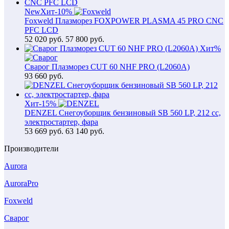
New
Хит
-10%
Foxweld Плазморез FOXPOWER PLASMA 45 PRO CNC
PFC LCD
52 020
руб.
57 800 руб.
Хит
%
Сварог Плазморез CUT 60 NHF PRO (L2060A)
93 660
руб.
Хит
-15%
DENZEL Снегоуборщик бензиновый SB 560 LP, 212 cc,
электростартер, фара
53 669
руб.
63 140 руб.
Производители
Aurora
AuroraPro
Foxweld
Сварог