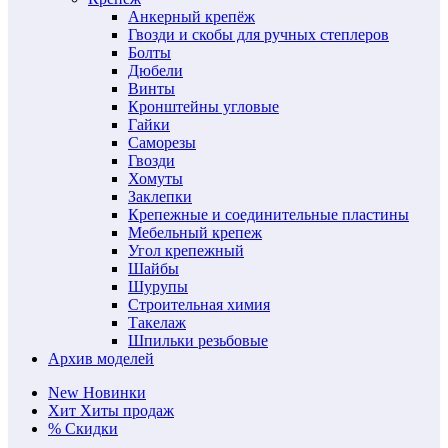
Анкерный крепёж
Гвозди и скобы для ручных степлеров
Болты
Дюбели
Винты
Кронштейны угловые
Гайки
Саморезы
Гвозди
Хомуты
Заклепки
Крепежные и соединительные пластины
Мебельный крепеж
Угол крепежный
Шайбы
Шурупы
Строительная химия
Такелаж
Шпильки резьбовые
Архив моделей
New
Новинки
Хит
Хиты продаж
%
Скидки