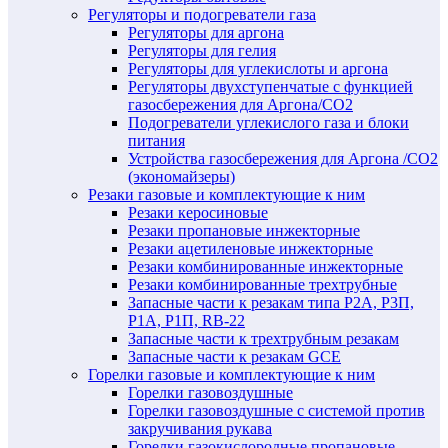
Регуляторы и подогреватели газа
Регуляторы для аргона
Регуляторы для гелия
Регуляторы для углекислоты и аргона
Регуляторы двухступенчатые c функцией
газосбережения для Аргона/СО2
Подогреватели углекислого газа и блоки
питания
Устройства газосбережения для Аргона /СО2
(экономайзеры)
Резаки газовые и комплектующие к ним
Резаки керосиновые
Резаки пропановые инжекторные
Резаки ацетиленовые инжекторные
Резаки комбинированные инжекторные
Резаки комбинированные трехтрубные
Запасные части к резакам типа Р2А, Р3П,
Р1А, Р1П, RB-22
Запасные части к трехтрубным резакам
Запасные части к резакам GCE
Горелки газовые и комплектующие к ним
Горелки газовоздушные
Горелки газовоздушные с системой против
закручивания рукава
Горелки газокислородные пропановые