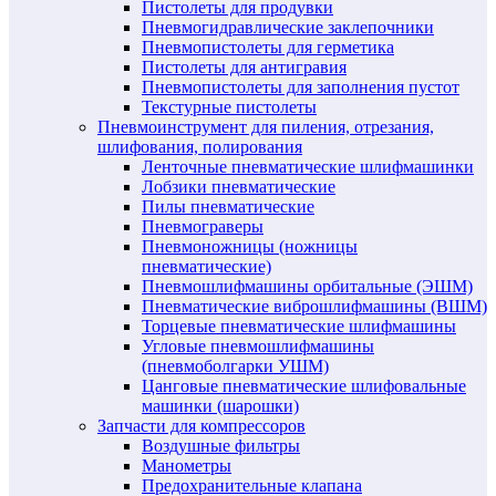
Пистолеты для продувки
Пневмогидравлические заклепочники
Пневмопистолеты для герметика
Пистолеты для антигравия
Пневмопистолеты для заполнения пустот
Текстурные пистолеты
Пневмоинструмент для пиления, отрезания,
шлифования, полирования
Ленточные пневматические шлифмашинки
Лобзики пневматические
Пилы пневматические
Пневмограверы
Пневмоножницы (ножницы
пневматические)
Пневмошлифмашины орбитальные (ЭШМ)
Пневматические виброшлифмашины (ВШМ)
Торцевые пневматические шлифмашины
Угловые пневмошлифмашины
(пневмоболгарки УШМ)
Цанговые пневматические шлифовальные
машинки (шарошки)
Запчасти для компрессоров
Воздушные фильтры
Манометры
Предохранительные клапана