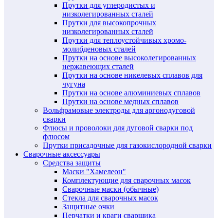
Прутки для углеродистых и
низколегированных сталей
Прутки для высокопрочных
низколегированных сталей
Прутки для теплоустойчивых хромо-
молибденовых сталей
Прутки на основе высоколегированных
нержавеющих сталей
Прутки на основе никелевых сплавов для
чугуна
Прутки на основе алюминиевых сплавов
Прутки на основе медных сплавов
Вольфрамовые электроды для аргонодуговой
сварки
Флюсы и проволоки для дуговой сварки под
флюсом
Прутки присадочные для газокислородной сварки
Сварочные аксессуары
Средства защиты
Маски "Хамелеон"
Комплектующие для сварочных масок
Сварочные маски (обычные)
Стекла для сварочных масок
Защитные очки
Перчатки и краги сварщика