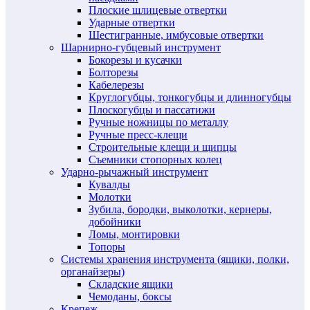
Плоские шлицевые отвертки
Ударные отвертки
Шестигранные, имбусовые отвертки
Шарнирно-губцевый инструмент
Бокорезы и кусачки
Болторезы
Кабелерезы
Круглогубцы, тонкогубцы и длинногубцы
Плоскогубцы и пассатижи
Ручные ножницы по металлу
Ручные пресс-клещи
Строительные клещи и щипцы
Съемники стопорных колец
Ударно-рычажный инструмент
Кувалды
Молотки
Зубила, бородки, выколотки, кернеры,
добойники
Ломы, монтировки
Топоры
Системы хранения инструмента (ящики, полки,
органайзеры)
Складские ящики
Чемоданы, боксы
Крепеж