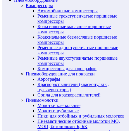
Пневмооборудование
Компрессоры
Автомобильные компрессоры
Ременные трехступенчатые поршневые
компрессоры
Коаксиальные масляные поршневые
компрессоры
Коаксиальные безмасляные поршневые
компрессоры
Ременные одноступенчатые поршневые
компрессоры
Ременные двухступенчатые поршневые
компрессоры
Компрессоры для аэрографов
Пневмоборудование для покраски
Аэрографы
Краскораспылители (краскопульты,
пульверизаторы)
Сопла для краскораспылителей
Пневмомолотки
Молотки клепальные
Молотки рубильные
Пики для отбойных и рубильных молотков
Пневматические отбойные молотки МО,
МОП, бетоноломы Б, БК