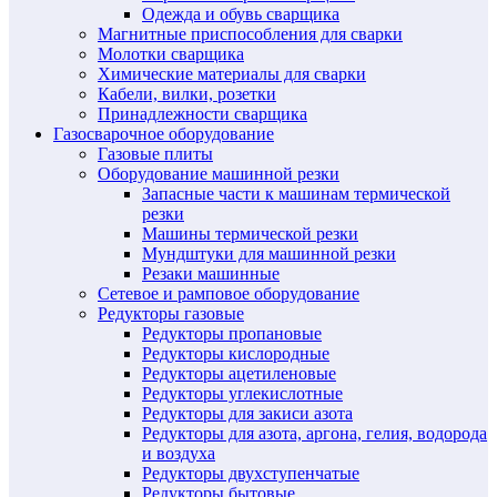
Одежда и обувь сварщика
Магнитные приспособления для сварки
Молотки сварщика
Химические материалы для сварки
Кабели, вилки, розетки
Принадлежности сварщика
Газосварочное оборудование
Газовые плиты
Оборудование машинной резки
Запасные части к машинам термической
резки
Машины термической резки
Мундштуки для машинной резки
Резаки машинные
Сетевое и рамповое оборудование
Редукторы газовые
Редукторы пропановые
Редукторы кислородные
Редукторы ацетиленовые
Редукторы углекислотные
Редукторы для закиси азота
Редукторы для азота, аргона, гелия, водорода
и воздуха
Редукторы двухступенчатые
Редукторы бытовые