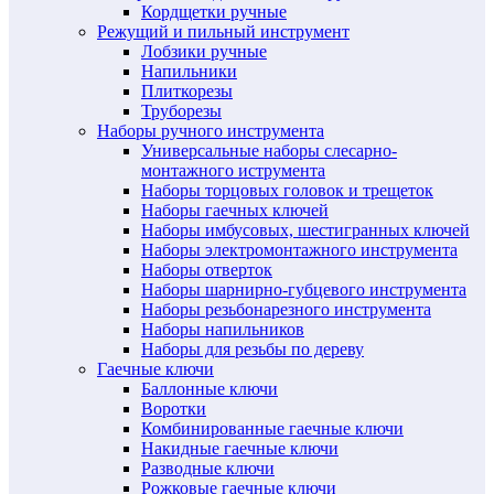
Кордщетки ручные
Режущий и пильный инструмент
Лобзики ручные
Напильники
Плиткорезы
Труборезы
Наборы ручного инструмента
Универсальные наборы слесарно-
монтажного иструмента
Наборы торцовых головок и трещеток
Наборы гаечных ключей
Наборы имбусовых, шестигранных ключей
Наборы электромонтажного инструмента
Наборы отверток
Наборы шарнирно-губцевого инструмента
Наборы резьбонарезного инструмента
Наборы напильников
Наборы для резьбы по дереву
Гаечные ключи
Баллонные ключи
Воротки
Комбинированные гаечные ключи
Накидные гаечные ключи
Разводные ключи
Рожковые гаечные ключи