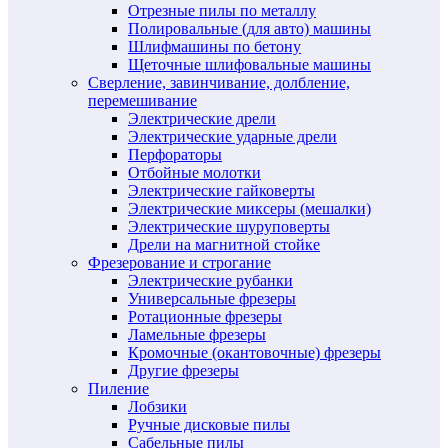
Отрезные пилы по металлу
Полировальные (для авто) машины
Шлифмашины по бетону
Щеточные шлифовальные машины
Сверление, завинчивание, долбление,
перемешивание
Электрические дрели
Электрические ударные дрели
Перфораторы
Отбойные молотки
Электрические гайковерты
Электрические миксеры (мешалки)
Электрические шуруповерты
Дрели на магнитной стойке
Фрезерование и строгание
Электрические рубанки
Универсальные фрезеры
Ротационные фрезеры
Ламельные фрезеры
Кромочные (окантовочные) фрезеры
Другие фрезеры
Пиление
Лобзики
Ручные дисковые пилы
Сабельные пилы