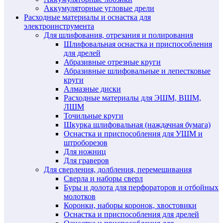
Аккумуляторные угловые дрели
Расходные материалы и оснастка для
электроинструмента
Для шлифования, отрезания и полирования
Шлифовальная оснастка и приспособления
для дрелей
Абразивные отрезные круги
Абразивные шлифовальные и лепестковые
круги
Алмазные диски
Расходные материалы для ЭШМ, ВШМ,
ЛШМ
Точильные круги
Шкурка шлифовальная (наждачная бумага)
Оснастка и приспособления для УШМ и
штроборезов
Для ножниц
Для граверов
Для сверления, долбления, перемешивания
Сверла и наборы сверл
Буры и долота для перфораторов и отбойных
молотков
Коронки, наборы коронок, хвостовики
Оснастка и приспособления для дрелей