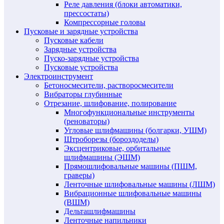
Реле давления (блоки автоматики,
прессостаты)
Компрессорные головы
Пусковые и зарядные устройства
Пусковые кабели
Зарядные устройства
Пуско-зарядные устройства
Пусковые устройства
Электроинструмент
Бетоносмесители, растворосмесители
Вибраторы глубинные
Отрезание, шлифование, полирование
Многофункциональные инструменты
(реноваторы)
Угловые шлифмашины (болгарки, УШМ)
Штроборезы (бороздоделы)
Эксцентриковые, орбитальные
шлифмашины (ЭШМ)
Прямошлифовальные машины (ПШМ,
граверы)
Ленточные шлифовальные машины (ЛШМ)
Вибрационные шлифовальные машины
(ВШМ)
Дельташлифмашины
Ленточные напильники