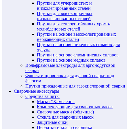
Прутки для углеродистых и
низколегированных сталей
Прутки для высокопрочных
низколегированных сталей
Прутки для теплоустойчивых хромо-
молибденовых сталей
Прутки на основе высоколегированных
нержавеющих сталей
Прутки на основе никелевых сплавов для
чугуна
Прутки на основе алюминиевых сплавов
Прутки на основе медных сплавов
Вольфрамовые электроды для аргонодуговой
сварки
Флюсы и проволоки для дуговой сварки под
флюсом
Прутки присадочные для газокислородной сварки
Сварочные аксессуары
Средства защиты
Маски "Хамелеон"
Комплектующие для сварочных масок
Сварочные маски (обычные)
Стекла для сварочных масок
Защитные очки
Перчатки и краги сварщика