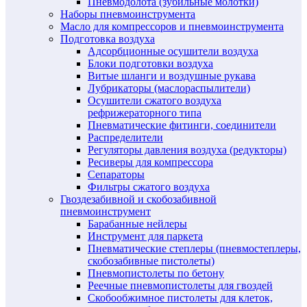
Пневмодолота (зубильные молотки)
Наборы пневмоинструмента
Масло для компрессоров и пневмоинструмента
Подготовка воздуха
Адсорбционные осушители воздуха
Блоки подготовки воздуха
Витые шланги и воздушные рукава
Лубрикаторы (маслораспылители)
Осушители сжатого воздуха
рефрижераторного типа
Пневматические фитинги, соединители
Распределители
Регуляторы давления воздуха (редукторы)
Ресиверы для компрессора
Сепараторы
Фильтры сжатого воздуха
Гвоздезабивной и скобозабивной
пневмоинструмент
Барабанные нейлеры
Инструмент для паркета
Пневматические степлеры (пневмостеплеры,
скобозабивные пистолеты)
Пневмопистолеты по бетону
Реечные пневмопистолеты для гвоздей
Скобообжимное пистолеты для клеток,