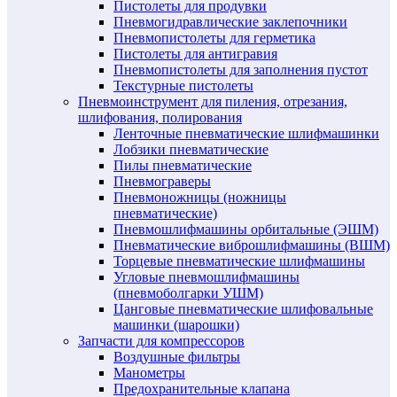
Пистолеты для продувки
Пневмогидравлические заклепочники
Пневмопистолеты для герметика
Пистолеты для антигравия
Пневмопистолеты для заполнения пустот
Текстурные пистолеты
Пневмоинструмент для пиления, отрезания,
шлифования, полирования
Ленточные пневматические шлифмашинки
Лобзики пневматические
Пилы пневматические
Пневмограверы
Пневмоножницы (ножницы
пневматические)
Пневмошлифмашины орбитальные (ЭШМ)
Пневматические виброшлифмашины (ВШМ)
Торцевые пневматические шлифмашины
Угловые пневмошлифмашины
(пневмоболгарки УШМ)
Цанговые пневматические шлифовальные
машинки (шарошки)
Запчасти для компрессоров
Воздушные фильтры
Манометры
Предохранительные клапана