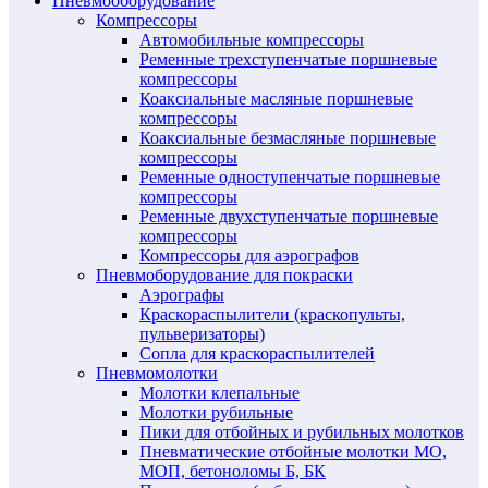
Пневмооборудование
Компрессоры
Автомобильные компрессоры
Ременные трехступенчатые поршневые
компрессоры
Коаксиальные масляные поршневые
компрессоры
Коаксиальные безмасляные поршневые
компрессоры
Ременные одноступенчатые поршневые
компрессоры
Ременные двухступенчатые поршневые
компрессоры
Компрессоры для аэрографов
Пневмоборудование для покраски
Аэрографы
Краскораспылители (краскопульты,
пульверизаторы)
Сопла для краскораспылителей
Пневмомолотки
Молотки клепальные
Молотки рубильные
Пики для отбойных и рубильных молотков
Пневматические отбойные молотки МО,
МОП, бетоноломы Б, БК