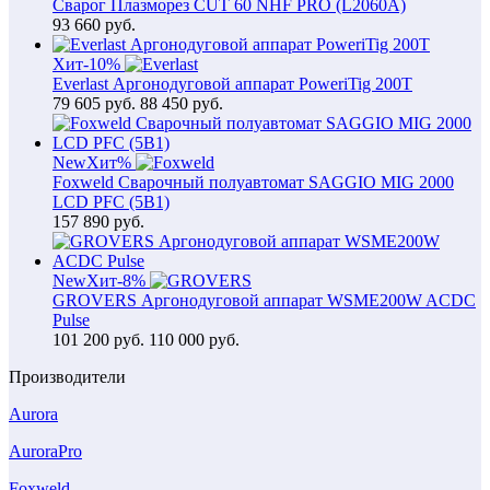
Сварог Плазморез CUT 60 NHF PRO (L2060A)
93 660
руб.
Хит
-10%
Everlast Аргонодуговой аппарат PoweriTig 200T
79 605
руб.
88 450 руб.
New
Хит
%
Foxweld Сварочный полуавтомат SAGGIO MIG 2000
LCD PFC (5В1)
157 890
руб.
New
Хит
-8%
GROVERS Аргонодуговой аппарат WSME200W ACDC
Pulse
101 200
руб.
110 000 руб.
Производители
Aurora
AuroraPro
Foxweld