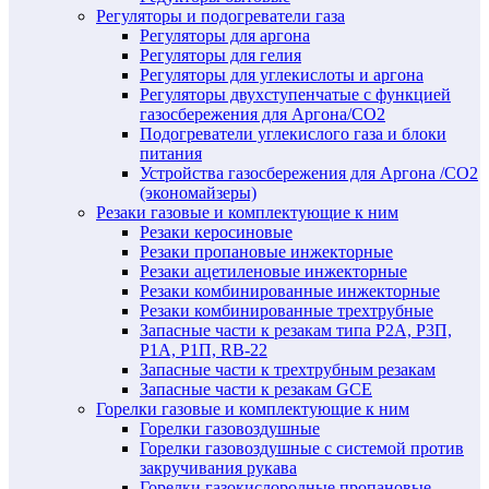
Регуляторы и подогреватели газа
Регуляторы для аргона
Регуляторы для гелия
Регуляторы для углекислоты и аргона
Регуляторы двухступенчатые c функцией
газосбережения для Аргона/СО2
Подогреватели углекислого газа и блоки
питания
Устройства газосбережения для Аргона /СО2
(экономайзеры)
Резаки газовые и комплектующие к ним
Резаки керосиновые
Резаки пропановые инжекторные
Резаки ацетиленовые инжекторные
Резаки комбинированные инжекторные
Резаки комбинированные трехтрубные
Запасные части к резакам типа Р2А, Р3П,
Р1А, Р1П, RB-22
Запасные части к трехтрубным резакам
Запасные части к резакам GCE
Горелки газовые и комплектующие к ним
Горелки газовоздушные
Горелки газовоздушные с системой против
закручивания рукава
Горелки газокислородные пропановые