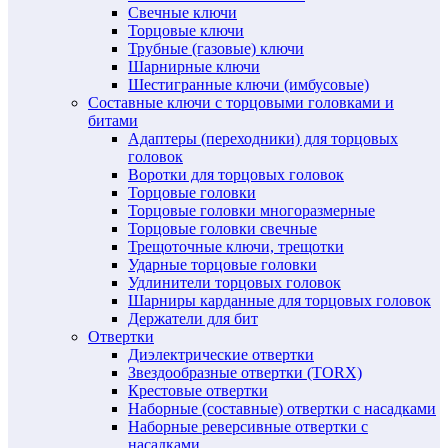
Свечные ключи
Торцовые ключи
Трубные (газовые) ключи
Шарнирные ключи
Шестигранные ключи (имбусовые)
Составные ключи с торцовыми головками и
битами
Адаптеры (переходники) для торцовых
головок
Воротки для торцовых головок
Торцовые головки
Торцовые головки многоразмерные
Торцовые головки свечные
Трещоточные ключи, трещотки
Ударные торцовые головки
Удлинители торцовых головок
Шарниры карданные для торцовых головок
Держатели для бит
Отвертки
Диэлектрические отвертки
Звездообразные отвертки (TORX)
Крестовые отвертки
Наборные (составные) отвертки с насадками
Наборные реверсивные отвертки с
насадками