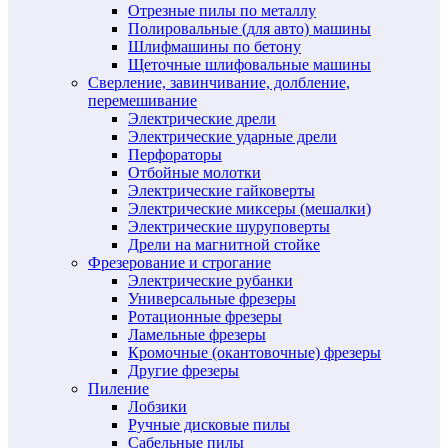
Отрезные пилы по металлу
Полировальные (для авто) машины
Шлифмашины по бетону
Щеточные шлифовальные машины
Сверление, завинчивание, долбление,
перемешивание
Электрические дрели
Электрические ударные дрели
Перфораторы
Отбойные молотки
Электрические гайковерты
Электрические миксеры (мешалки)
Электрические шуруповерты
Дрели на магнитной стойке
Фрезерование и строгание
Электрические рубанки
Универсальные фрезеры
Ротационные фрезеры
Ламельные фрезеры
Кромочные (окантовочные) фрезеры
Другие фрезеры
Пиление
Лобзики
Ручные дисковые пилы
Сабельные пилы