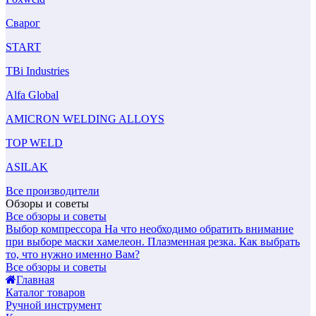
Сварог
START
TBi Industries
Alfa Global
AMICRON WELDING ALLOYS
TOP WELD
ASILAK
Все производители
Обзоры и советы
Все обзоры и советы
Выбор компрессора
На что необходимо обратить внимание
при выборе маски хамелеон.
Плазменная резка. Как выбрать
то, что нужно именно Вам?
Все обзоры и советы
Главная
Каталог товаров
Ручной инструмент