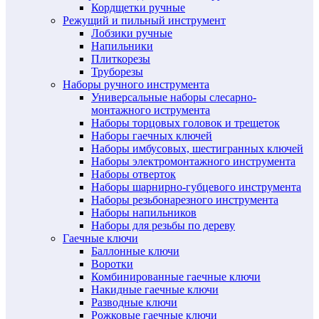
Кордщетки ручные
Режущий и пильный инструмент
Лобзики ручные
Напильники
Плиткорезы
Труборезы
Наборы ручного инструмента
Универсальные наборы слесарно-
монтажного иструмента
Наборы торцовых головок и трещеток
Наборы гаечных ключей
Наборы имбусовых, шестигранных ключей
Наборы электромонтажного инструмента
Наборы отверток
Наборы шарнирно-губцевого инструмента
Наборы резьбонарезного инструмента
Наборы напильников
Наборы для резьбы по дереву
Гаечные ключи
Баллонные ключи
Воротки
Комбинированные гаечные ключи
Накидные гаечные ключи
Разводные ключи
Рожковые гаечные ключи