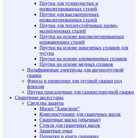
Прутки для углеродистых и
низколегированных сталей
Прутки для высокопрочных
низколегированных сталей
Прутки для теплоустойчивых хромо-
молибденовых сталей
Прутки на основе высоколегированных
нержавеющих сталей
Прутки на основе никелевых сплавов для
чугуна
Прутки на основе алюминиевых сплавов
Прутки на основе медных сплавов
Вольфрамовые электроды для аргонодуговой
сварки
Флюсы и проволоки для дуговой сварки под
флюсом
Прутки присадочные для газокислородной сварки
Сварочные аксессуары
Средства защиты
Маски "Хамелеон"
Комплектующие для сварочных масок
Сварочные маски (обычные)
Стекла для сварочных масок
Защитные очки
Перчатки и краги сварщика