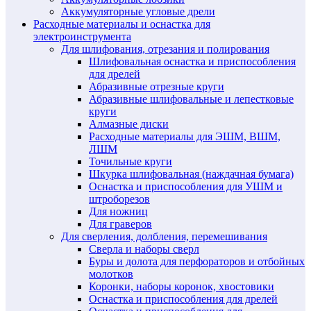
Аккумуляторные угловые дрели
Расходные материалы и оснастка для
электроинструмента
Для шлифования, отрезания и полирования
Шлифовальная оснастка и приспособления
для дрелей
Абразивные отрезные круги
Абразивные шлифовальные и лепестковые
круги
Алмазные диски
Расходные материалы для ЭШМ, ВШМ,
ЛШМ
Точильные круги
Шкурка шлифовальная (наждачная бумага)
Оснастка и приспособления для УШМ и
штроборезов
Для ножниц
Для граверов
Для сверления, долбления, перемешивания
Сверла и наборы сверл
Буры и долота для перфораторов и отбойных
молотков
Коронки, наборы коронок, хвостовики
Оснастка и приспособления для дрелей