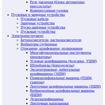
Реле давления (блоки автоматики,
прессостаты)
Компрессорные головы
Пусковые и зарядные устройства
Пусковые кабели
Зарядные устройства
Пуско-зарядные устройства
Пусковые устройства
Электроинструмент
Бетоносмесители, растворосмесители
Вибраторы глубинные
Отрезание, шлифование, полирование
Многофункциональные инструменты
(реноваторы)
Угловые шлифмашины (болгарки, УШМ)
Штроборезы (бороздоделы)
Эксцентриковые, орбитальные
шлифмашины (ЭШМ)
Прямошлифовальные машины (ПШМ,
граверы)
Ленточные шлифовальные машины (ЛШМ)
Вибрационные шлифовальные машины
(ВШМ)
Дельташлифмашины
Ленточные напильники