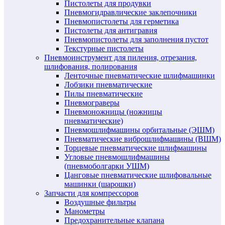
Пистолеты для продувки
Пневмогидравлические заклепочники
Пневмопистолеты для герметика
Пистолеты для антигравия
Пневмопистолеты для заполнения пустот
Текстурные пистолеты
Пневмоинструмент для пиления, отрезания,
шлифования, полирования
Ленточные пневматические шлифмашинки
Лобзики пневматические
Пилы пневматические
Пневмограверы
Пневмоножницы (ножницы
пневматические)
Пневмошлифмашины орбитальные (ЭШМ)
Пневматические виброшлифмашины (ВШМ)
Торцевые пневматические шлифмашины
Угловые пневмошлифмашины
(пневмоболгарки УШМ)
Цанговые пневматические шлифовальные
машинки (шарошки)
Запчасти для компрессоров
Воздушные фильтры
Манометры
Предохранительные клапана