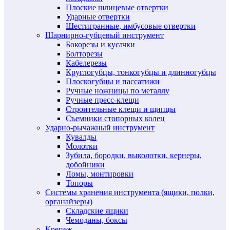
Плоские шлицевые отвертки
Ударные отвертки
Шестигранные, имбусовые отвертки
Шарнирно-губцевый инструмент
Бокорезы и кусачки
Болторезы
Кабелерезы
Круглогубцы, тонкогубцы и длинногубцы
Плоскогубцы и пассатижи
Ручные ножницы по металлу
Ручные пресс-клещи
Строительные клещи и щипцы
Съемники стопорных колец
Ударно-рычажный инструмент
Кувалды
Молотки
Зубила, бородки, выколотки, кернеры,
добойники
Ломы, монтировки
Топоры
Системы хранения инструмента (ящики, полки,
органайзеры)
Складские ящики
Чемоданы, боксы
Крепеж