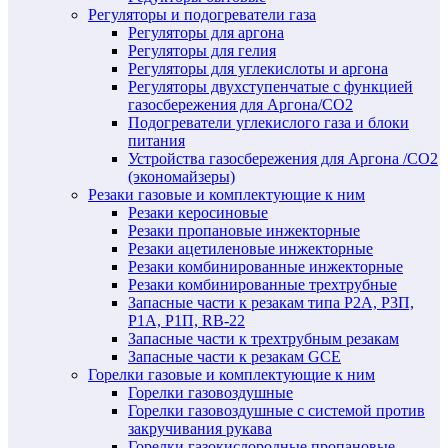
Регуляторы и подогреватели газа
Регуляторы для аргона
Регуляторы для гелия
Регуляторы для углекислоты и аргона
Регуляторы двухступенчатые c функцией
газосбережения для Аргона/СО2
Подогреватели углекислого газа и блоки
питания
Устройства газосбережения для Аргона /СО2
(экономайзеры)
Резаки газовые и комплектующие к ним
Резаки керосиновые
Резаки пропановые инжекторные
Резаки ацетиленовые инжекторные
Резаки комбинированные инжекторные
Резаки комбинированные трехтрубные
Запасные части к резакам типа Р2А, Р3П,
Р1А, Р1П, RB-22
Запасные части к трехтрубным резакам
Запасные части к резакам GCE
Горелки газовые и комплектующие к ним
Горелки газовоздушные
Горелки газовоздушные с системой против
закручивания рукава
Горелки газокислородные пропановые