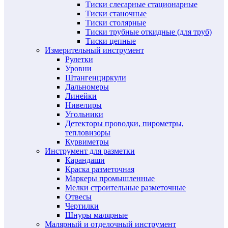
Тиски слесарные стационарные
Тиски станочные
Тиски столярные
Тиски трубные откидные (для труб)
Тиски цепные
Измерительный инструмент
Рулетки
Уровни
Штангенциркули
Дальномеры
Линейки
Нивелиры
Угольники
Детекторы проводки, пирометры,
тепловизоры
Курвиметры
Инструмент для разметки
Карандаши
Краска разметочная
Маркеры промышленные
Мелки строительные разметочные
Отвесы
Чертилки
Шнуры малярные
Малярный и отделочный инструмент