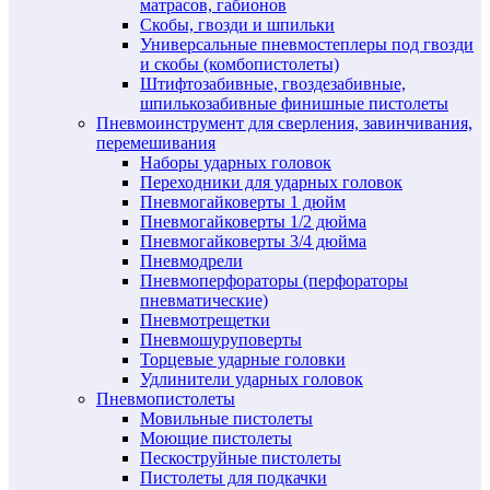
матрасов, габионов
Скобы, гвозди и шпильки
Универсальные пневмостеплеры под гвозди
и скобы (комбопистолеты)
Штифтозабивные, гвоздезабивные,
шпилькозабивные финишные пистолеты
Пневмоинструмент для сверления, завинчивания,
перемешивания
Наборы ударных головок
Переходники для ударных головок
Пневмогайковерты 1 дюйм
Пневмогайковерты 1/2 дюйма
Пневмогайковерты 3/4 дюйма
Пневмодрели
Пневмоперфораторы (перфораторы
пневматические)
Пневмотрещетки
Пневмошуруповерты
Торцевые ударные головки
Удлинители ударных головок
Пневмопистолеты
Мовильные пистолеты
Моющие пистолеты
Пескоструйные пистолеты
Пистолеты для подкачки