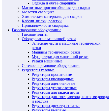
Одежда и обувь сварщика
Магнитные приспособления для сварки
Молотки сварщика
Химические материалы для сварки
Кабели, вилки, розетки
Принадлежности сварщика
Газосварочное оборудование
Газовые плиты
Оборудование машинной резки
Запасные части к машинам термической
резки
Машины термической резки
Мундштуки для машинной резки
Резаки машинные
Сетевое и рамповое оборудование
Редукторы газовые
Редукторы пропановые
Редукторы кислородные
Редукторы ацетиленовые
Редукторы углекислотные
Редукторы для закиси азота
Редукторы для азота, аргона, гелия, водорода
и воздуха
Редукторы двухступенчатые
Редукторы бытовые