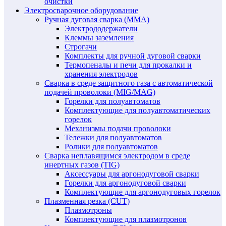
очистки
Электросварочное оборудование
Ручная дуговая сварка (MMA)
Электрододержатели
Клеммы заземления
Строгачи
Комплекты для ручной дуговой сварки
Термопеналы и печи для прокалки и
хранения электродов
Сварка в среде защитного газа с автоматической
подачей проволоки (MIG/MAG)
Горелки для полуавтоматов
Комплектующие для полуавтоматических
горелок
Механизмы подачи проволоки
Тележки для полуавтоматов
Ролики для полуавтоматов
Сварка неплавящимся электродом в среде
инертных газов (TIG)
Аксессуары для аргонодуговой сварки
Горелки для аргонодуговой сварки
Комплектующие для аргонодуговых горелок
Плазменная резка (CUT)
Плазмотроны
Комплектующие для плазмотронов