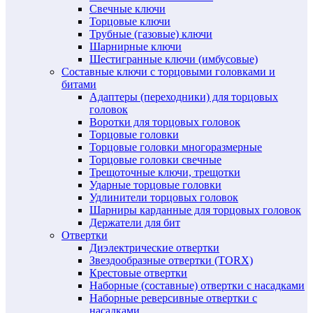
Свечные ключи
Торцовые ключи
Трубные (газовые) ключи
Шарнирные ключи
Шестигранные ключи (имбусовые)
Составные ключи с торцовыми головками и
битами
Адаптеры (переходники) для торцовых
головок
Воротки для торцовых головок
Торцовые головки
Торцовые головки многоразмерные
Торцовые головки свечные
Трещоточные ключи, трещотки
Ударные торцовые головки
Удлинители торцовых головок
Шарниры карданные для торцовых головок
Держатели для бит
Отвертки
Диэлектрические отвертки
Звездообразные отвертки (TORX)
Крестовые отвертки
Наборные (составные) отвертки с насадками
Наборные реверсивные отвертки с
насадками