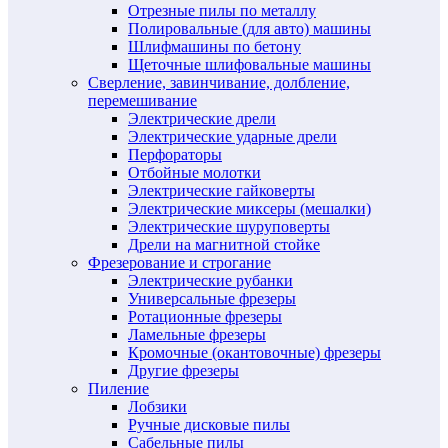
Отрезные пилы по металлу
Полировальные (для авто) машины
Шлифмашины по бетону
Щеточные шлифовальные машины
Сверление, завинчивание, долбление,
перемешивание
Электрические дрели
Электрические ударные дрели
Перфораторы
Отбойные молотки
Электрические гайковерты
Электрические миксеры (мешалки)
Электрические шуруповерты
Дрели на магнитной стойке
Фрезерование и строгание
Электрические рубанки
Универсальные фрезеры
Ротационные фрезеры
Ламельные фрезеры
Кромочные (окантовочные) фрезеры
Другие фрезеры
Пиление
Лобзики
Ручные дисковые пилы
Сабельные пилы