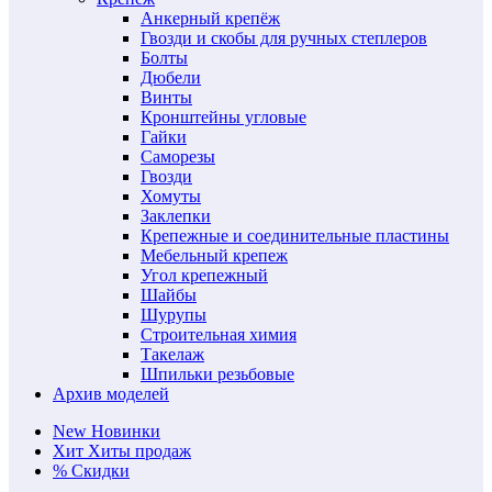
Анкерный крепёж
Гвозди и скобы для ручных степлеров
Болты
Дюбели
Винты
Кронштейны угловые
Гайки
Саморезы
Гвозди
Хомуты
Заклепки
Крепежные и соединительные пластины
Мебельный крепеж
Угол крепежный
Шайбы
Шурупы
Строительная химия
Такелаж
Шпильки резьбовые
Архив моделей
New
Новинки
Хит
Хиты продаж
%
Скидки