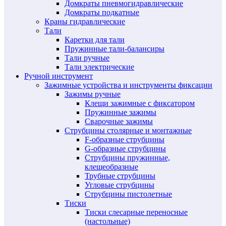
Домкраты пневмогидравлические
Домкраты подкатные
Краны гидравлические
Тали
Каретки для тали
Пружинные тали-балансиры
Тали ручные
Тали электрические
Ручной инструмент
Зажимные устройства и инструменты фиксации
Зажимы ручные
Клещи зажимные с фиксатором
Пружинные зажимы
Сварочные зажимы
Струбцины столярные и монтажные
F-образные струбцины
G-образные струбцины
Струбцины пружинные,
клещеобразные
Трубные струбцины
Угловые струбцины
Струбцины пистолетные
Тиски
Тиски слесарные переносные
(настольные)