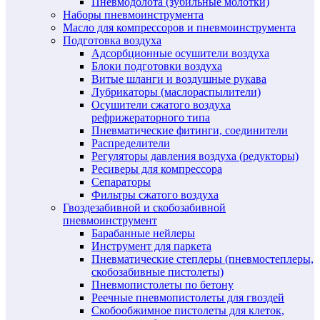
Пневмодолота (зубильные молотки)
Наборы пневмоинструмента
Масло для компрессоров и пневмоинструмента
Подготовка воздуха
Адсорбционные осушители воздуха
Блоки подготовки воздуха
Витые шланги и воздушные рукава
Лубрикаторы (маслораспылители)
Осушители сжатого воздуха
рефрижераторного типа
Пневматические фитинги, соединители
Распределители
Регуляторы давления воздуха (редукторы)
Ресиверы для компрессора
Сепараторы
Фильтры сжатого воздуха
Гвоздезабивной и скобозабивной
пневмоинструмент
Барабанные нейлеры
Инструмент для паркета
Пневматические степлеры (пневмостеплеры,
скобозабивные пистолеты)
Пневмопистолеты по бетону
Реечные пневмопистолеты для гвоздей
Скобообжимное пистолеты для клеток,