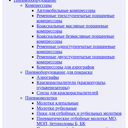
Пневмооборудование
Компрессоры
Автомобильные компрессоры
Ременные трехступенчатые поршневые
компрессоры
Коаксиальные масляные поршневые
компрессоры
Коаксиальные безмасляные поршневые
компрессоры
Ременные одноступенчатые поршневые
компрессоры
Ременные двухступенчатые поршневые
компрессоры
Компрессоры для аэрографов
Пневмоборудование для покраски
Аэрографы
Краскораспылители (краскопульты,
пульверизаторы)
Сопла для краскораспылителей
Пневмомолотки
Молотки клепальные
Молотки рубильные
Пики для отбойных и рубильных молотков
Пневматические отбойные молотки МО,
МОП, бетоноломы Б, БК