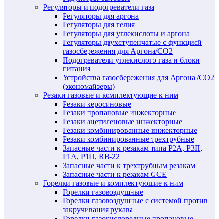
Регуляторы и подогреватели газа
Регуляторы для аргона
Регуляторы для гелия
Регуляторы для углекислоты и аргона
Регуляторы двухступенчатые c функцией
газосбережения для Аргона/СО2
Подогреватели углекислого газа и блоки
питания
Устройства газосбережения для Аргона /СО2
(экономайзеры)
Резаки газовые и комплектующие к ним
Резаки керосиновые
Резаки пропановые инжекторные
Резаки ацетиленовые инжекторные
Резаки комбинированные инжекторные
Резаки комбинированные трехтрубные
Запасные части к резакам типа Р2А, Р3П,
Р1А, Р1П, RB-22
Запасные части к трехтрубным резакам
Запасные части к резакам GCE
Горелки газовые и комплектующие к ним
Горелки газовоздушные
Горелки газовоздушные с системой против
закручивания рукава
Горелки газокислородные пропановые