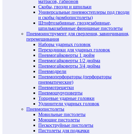
матрасов, габионов
Скобы, гвозди и шпильки
Универсальные пневмостеплеры под гвозди
и скобы (комбопистолеты)
Штифтозабивные, гвоздезабивные,
шпилькозабивные финишные пистолеты
Пневмоинструмент для сверления, завинчивания,
перемешивания
Наборы ударных головок
Переходники для ударных головок
Пневмогайковерты 1 дюйм
Пневмогайковерты 1/2 дюйма
Пневмогайковерты 3/4 дюйма
Пневмодрели
Пневмоперфораторы (перфораторы
пневматические)
Пневмотрещетки
Пневмошуруповерты
Торцевые ударные головки
Удлинители ударных головок
Пневмопистолеты
Мовильные пистолеты
Моющие пистолеты
Пескоструйные пистолеты
Пистолеты для подкачки