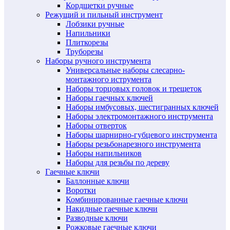
Кордщетки ручные
Режущий и пильный инструмент
Лобзики ручные
Напильники
Плиткорезы
Труборезы
Наборы ручного инструмента
Универсальные наборы слесарно-
монтажного иструмента
Наборы торцовых головок и трещеток
Наборы гаечных ключей
Наборы имбусовых, шестигранных ключей
Наборы электромонтажного инструмента
Наборы отверток
Наборы шарнирно-губцевого инструмента
Наборы резьбонарезного инструмента
Наборы напильников
Наборы для резьбы по дереву
Гаечные ключи
Баллонные ключи
Воротки
Комбинированные гаечные ключи
Накидные гаечные ключи
Разводные ключи
Рожковые гаечные ключи