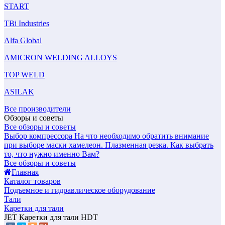
START
TBi Industries
Alfa Global
AMICRON WELDING ALLOYS
TOP WELD
ASILAK
Все производители
Обзоры и советы
Все обзоры и советы
Выбор компрессора
На что необходимо обратить внимание
при выборе маски хамелеон.
Плазменная резка. Как выбрать
то, что нужно именно Вам?
Все обзоры и советы
Главная
Каталог товаров
Подъемное и гидравлическое оборудование
Тали
Каретки для тали
JET Каретки для тали HDT