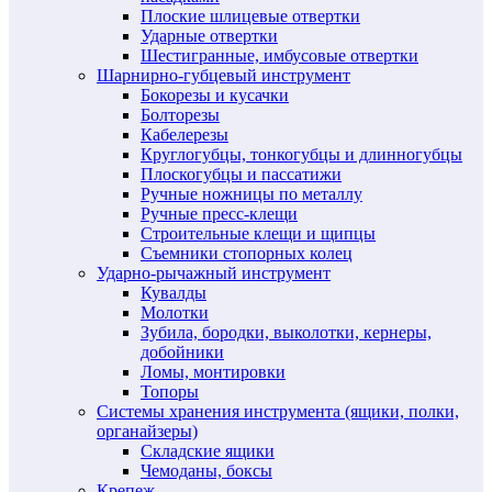
Плоские шлицевые отвертки
Ударные отвертки
Шестигранные, имбусовые отвертки
Шарнирно-губцевый инструмент
Бокорезы и кусачки
Болторезы
Кабелерезы
Круглогубцы, тонкогубцы и длинногубцы
Плоскогубцы и пассатижи
Ручные ножницы по металлу
Ручные пресс-клещи
Строительные клещи и щипцы
Съемники стопорных колец
Ударно-рычажный инструмент
Кувалды
Молотки
Зубила, бородки, выколотки, кернеры,
добойники
Ломы, монтировки
Топоры
Системы хранения инструмента (ящики, полки,
органайзеры)
Складские ящики
Чемоданы, боксы
Крепеж