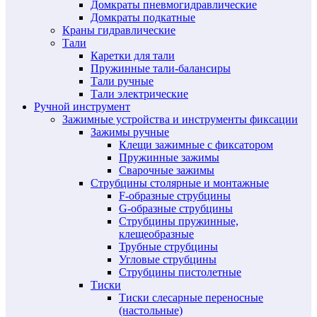
Домкраты пневмогидравлические
Домкраты подкатные
Краны гидравлические
Тали
Каретки для тали
Пружинные тали-балансиры
Тали ручные
Тали электрические
Ручной инструмент
Зажимные устройства и инструменты фиксации
Зажимы ручные
Клещи зажимные с фиксатором
Пружинные зажимы
Сварочные зажимы
Струбцины столярные и монтажные
F-образные струбцины
G-образные струбцины
Струбцины пружинные,
клещеобразные
Трубные струбцины
Угловые струбцины
Струбцины пистолетные
Тиски
Тиски слесарные переносные
(настольные)