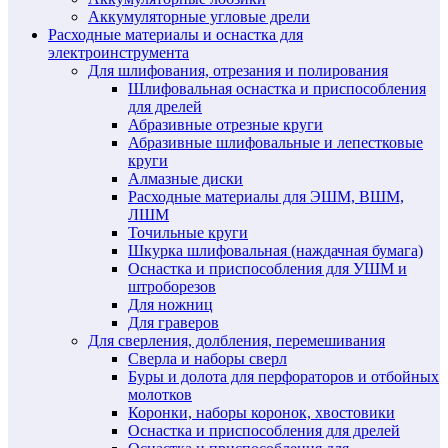
Аккумуляторные угловые дрели
Расходные материалы и оснастка для
электроинструмента
Для шлифования, отрезания и полирования
Шлифовальная оснастка и приспособления
для дрелей
Абразивные отрезные круги
Абразивные шлифовальные и лепестковые
круги
Алмазные диски
Расходные материалы для ЭШМ, ВШМ,
ЛШМ
Точильные круги
Шкурка шлифовальная (наждачная бумага)
Оснастка и приспособления для УШМ и
штроборезов
Для ножниц
Для граверов
Для сверления, долбления, перемешивания
Сверла и наборы сверл
Буры и долота для перфораторов и отбойных
молотков
Коронки, наборы коронок, хвостовики
Оснастка и приспособления для дрелей