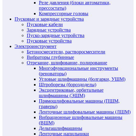
Реле давления (блоки автоматики,
прессостаты)
Компрессорные головы
Пусковые и зарядные устройства
Пусковые кабели
Зарядные устройства
Пуско-зарядные устройства
Пусковые устройства
Электроинструмент
Бетоносмесители, растворосмесители
Вибраторы глубинные
Отрезание, шлифование, полирование
Многофункциональные инструменты
(реноваторы)
Угловые шлифмашины (болгарки, УШМ)
Штроборезы (бороздоделы)
Эксцентриковые, орбитальные
шлифмашины (ЭШМ)
Прямошлифовальные машины (ПШМ,
граверы)
Ленточные шлифовальные машины (ЛШМ)
Вибрационные шлифовальные машины
(ВШМ)
Дельташлифмашины
Ленточные напильники