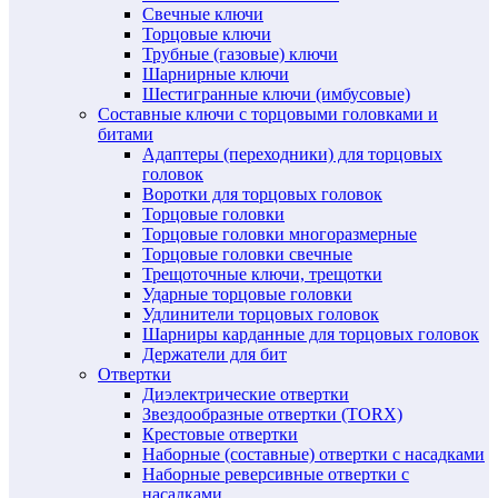
Свечные ключи
Торцовые ключи
Трубные (газовые) ключи
Шарнирные ключи
Шестигранные ключи (имбусовые)
Составные ключи с торцовыми головками и
битами
Адаптеры (переходники) для торцовых
головок
Воротки для торцовых головок
Торцовые головки
Торцовые головки многоразмерные
Торцовые головки свечные
Трещоточные ключи, трещотки
Ударные торцовые головки
Удлинители торцовых головок
Шарниры карданные для торцовых головок
Держатели для бит
Отвертки
Диэлектрические отвертки
Звездообразные отвертки (TORX)
Крестовые отвертки
Наборные (составные) отвертки с насадками
Наборные реверсивные отвертки с
насадками