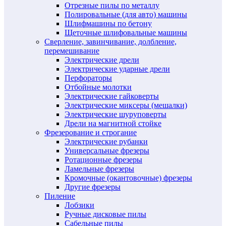
Отрезные пилы по металлу
Полировальные (для авто) машины
Шлифмашины по бетону
Щеточные шлифовальные машины
Сверление, завинчивание, долбление,
перемешивание
Электрические дрели
Электрические ударные дрели
Перфораторы
Отбойные молотки
Электрические гайковерты
Электрические миксеры (мешалки)
Электрические шуруповерты
Дрели на магнитной стойке
Фрезерование и строгание
Электрические рубанки
Универсальные фрезеры
Ротационные фрезеры
Ламельные фрезеры
Кромочные (окантовочные) фрезеры
Другие фрезеры
Пиление
Лобзики
Ручные дисковые пилы
Сабельные пилы