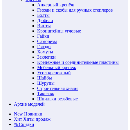
Анкерный крепёж
Гвозди и скобы для ручных степлеров
Болты
Дюбели
Винты
Кронштейны угловые
Гайки
Саморезы
Гвозди
Хомуты
Заклепки
Крепежные и соединительные пластины
Мебельный крепеж
Угол крепежный
Шайбы
Шурупы
Строительная химия
Такелаж
Шпильки резьбовые
Архив моделей
New
Новинки
Хит
Хиты продаж
%
Скидки