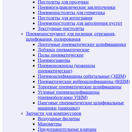
Пистолеты для продувки
Пневмогидравлические заклепочники
Пневмопистолеты для герметика
Пистолеты для антигравия
Пневмопистолеты для заполнения пустот
Текстурные пистолеты
Пневмоинструмент для пиления, отрезания,
шлифования, полирования
Ленточные пневматические шлифмашинки
Лобзики пневматические
Пилы пневматические
Пневмограверы
Пневмоножницы (ножницы
пневматические)
Пневмошлифмашины орбитальные (ЭШМ)
Пневматические виброшлифмашины (ВШМ)
Торцевые пневматические шлифмашины
Угловые пневмошлифмашины
(пневмоболгарки УШМ)
Цанговые пневматические шлифовальные
машинки (шарошки)
Запчасти для компрессоров
Воздушные фильтры
Манометры
Предохранительные клапана