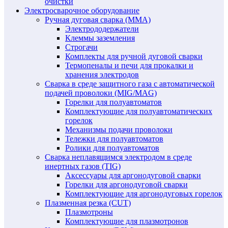
очистки
Электросварочное оборудование
Ручная дуговая сварка (MMA)
Электрододержатели
Клеммы заземления
Строгачи
Комплекты для ручной дуговой сварки
Термопеналы и печи для прокалки и
хранения электродов
Сварка в среде защитного газа с автоматической
подачей проволоки (MIG/MAG)
Горелки для полуавтоматов
Комплектующие для полуавтоматических
горелок
Механизмы подачи проволоки
Тележки для полуавтоматов
Ролики для полуавтоматов
Сварка неплавящимся электродом в среде
инертных газов (TIG)
Аксессуары для аргонодуговой сварки
Горелки для аргонодуговой сварки
Комплектующие для аргонодуговых горелок
Плазменная резка (CUT)
Плазмотроны
Комплектующие для плазмотронов