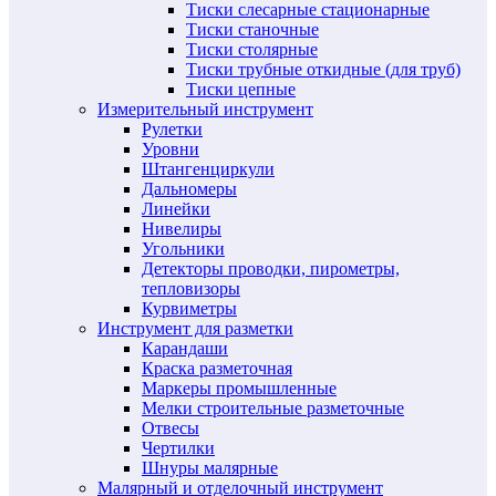
Тиски слесарные стационарные
Тиски станочные
Тиски столярные
Тиски трубные откидные (для труб)
Тиски цепные
Измерительный инструмент
Рулетки
Уровни
Штангенциркули
Дальномеры
Линейки
Нивелиры
Угольники
Детекторы проводки, пирометры,
тепловизоры
Курвиметры
Инструмент для разметки
Карандаши
Краска разметочная
Маркеры промышленные
Мелки строительные разметочные
Отвесы
Чертилки
Шнуры малярные
Малярный и отделочный инструмент