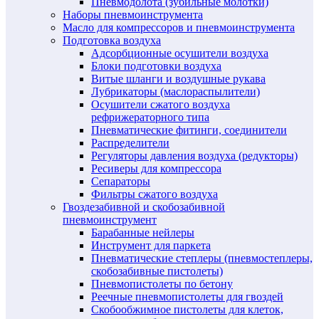
Пневмодолота (зубильные молотки)
Наборы пневмоинструмента
Масло для компрессоров и пневмоинструмента
Подготовка воздуха
Адсорбционные осушители воздуха
Блоки подготовки воздуха
Витые шланги и воздушные рукава
Лубрикаторы (маслораспылители)
Осушители сжатого воздуха
рефрижераторного типа
Пневматические фитинги, соединители
Распределители
Регуляторы давления воздуха (редукторы)
Ресиверы для компрессора
Сепараторы
Фильтры сжатого воздуха
Гвоздезабивной и скобозабивной
пневмоинструмент
Барабанные нейлеры
Инструмент для паркета
Пневматические степлеры (пневмостеплеры,
скобозабивные пистолеты)
Пневмопистолеты по бетону
Реечные пневмопистолеты для гвоздей
Скобообжимное пистолеты для клеток,