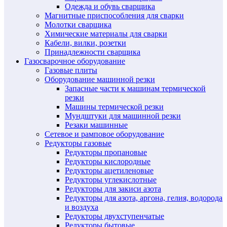
Одежда и обувь сварщика
Магнитные приспособления для сварки
Молотки сварщика
Химические материалы для сварки
Кабели, вилки, розетки
Принадлежности сварщика
Газосварочное оборудование
Газовые плиты
Оборудование машинной резки
Запасные части к машинам термической
резки
Машины термической резки
Мундштуки для машинной резки
Резаки машинные
Сетевое и рамповое оборудование
Редукторы газовые
Редукторы пропановые
Редукторы кислородные
Редукторы ацетиленовые
Редукторы углекислотные
Редукторы для закиси азота
Редукторы для азота, аргона, гелия, водорода
и воздуха
Редукторы двухступенчатые
Редукторы бытовые