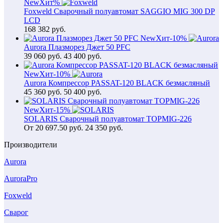
New
Хит
%
Foxweld Сварочный полуавтомат SAGGIO MIG 300 DP
LCD
168 382
руб.
New
Хит
-10%
Aurora Плазморез Джет 50 PFC
39 060
руб.
43 400 руб.
New
Хит
-10%
Aurora Компрессор PASSAT-120 BLACK безмасляный
45 360
руб.
50 400 руб.
New
Хит
-15%
SOLARIS Сварочный полуавтомат TOPMIG-226
От
20 697.50
руб.
24 350 руб.
Производители
Aurora
AuroraPro
Foxweld
Сварог