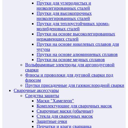
Прутки для углеродистых и
низколегированных сталей
Прутки для высокопрочных
низколегированных сталей
Прутки для теплоустойчивых хромо-
молибденовых сталей
Прутки на основе высоколегированных
нержавеющих сталей
Прутки на основе никелевых сплавов для
чугуна
Прутки на основе алюминиевых сплавов
Прутки на основе медных сплавов
Вольфрамовые электроды для аргонодуговой
сварки
Флюсы и проволоки для дуговой сварки под
флюсом
Прутки присадочные для газокислородной сварки
Сварочные аксессуары
Средства защиты
Маски "Хамелеон"
Комплектующие для сварочных масок
Сварочные маски (обычные)
Стекла для сварочных масок
Защитные очки
Перчатки и краги сварщика