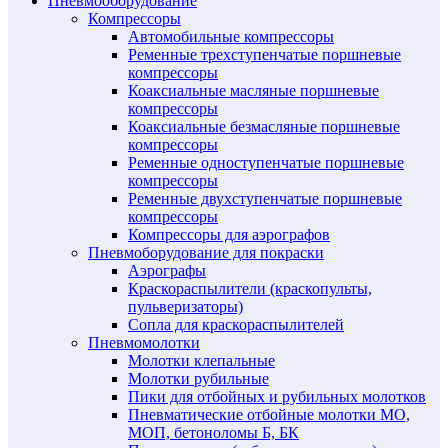
Пневмооборудование
Компрессоры
Автомобильные компрессоры
Ременные трехступенчатые поршневые
компрессоры
Коаксиальные масляные поршневые
компрессоры
Коаксиальные безмасляные поршневые
компрессоры
Ременные одноступенчатые поршневые
компрессоры
Ременные двухступенчатые поршневые
компрессоры
Компрессоры для аэрографов
Пневмоборудование для покраски
Аэрографы
Краскораспылители (краскопульты,
пульверизаторы)
Сопла для краскораспылителей
Пневмомолотки
Молотки клепальные
Молотки рубильные
Пики для отбойных и рубильных молотков
Пневматические отбойные молотки МО,
МОП, бетоноломы Б, БК