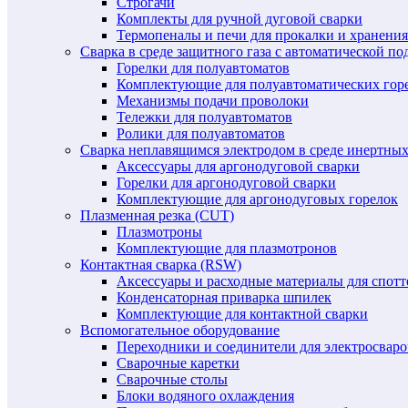
Строгачи
Комплекты для ручной дуговой сварки
Термопеналы и печи для прокалки и хранения
Сварка в среде защитного газа с автоматической 
Горелки для полуавтоматов
Комплектующие для полуавтоматических гор
Механизмы подачи проволоки
Тележки для полуавтоматов
Ролики для полуавтоматов
Сварка неплавящимся электродом в среде инертных 
Аксессуары для аргонодуговой сварки
Горелки для аргонодуговой сварки
Комплектующие для аргонодуговых горелок
Плазменная резка (CUT)
Плазмотроны
Комплектующие для плазмотронов
Контактная сварка (RSW)
Аксессуары и расходные материалы для спотт
Конденсаторная приварка шпилек
Комплектующие для контактной сварки
Вспомогательное оборудование
Переходники и соединители для электросвар
Сварочные каретки
Сварочные столы
Блоки водяного охлаждения