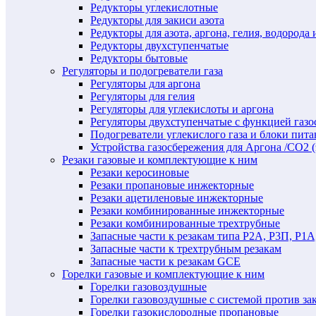
Редукторы углекислотные
Редукторы для закиси азота
Редукторы для азота, аргона, гелия, водорода 
Редукторы двухступенчатые
Редукторы бытовые
Регуляторы и подогреватели газа
Регуляторы для аргона
Регуляторы для гелия
Регуляторы для углекислоты и аргона
Регуляторы двухступенчатые c функцией газ
Подогреватели углекислого газа и блоки пита
Устройства газосбережения для Аргона /СО2 
Резаки газовые и комплектующие к ним
Резаки керосиновые
Резаки пропановые инжекторные
Резаки ацетиленовые инжекторные
Резаки комбинированные инжекторные
Резаки комбинированные трехтрубные
Запасные части к резакам типа Р2А, Р3П, Р1А
Запасные части к трехтрубным резакам
Запасные части к резакам GCE
Горелки газовые и комплектующие к ним
Горелки газовоздушные
Горелки газовоздушные с системой против за
Горелки газокислородные пропановые