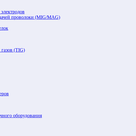
 электродов
подачей проволоки (MIG/MAG)
елок
газов (TIG)
еров
очного оборудования