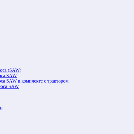
люса (SAW)
люса SAW
юса SAW в комплекте с трактором
флюса SAW
ки