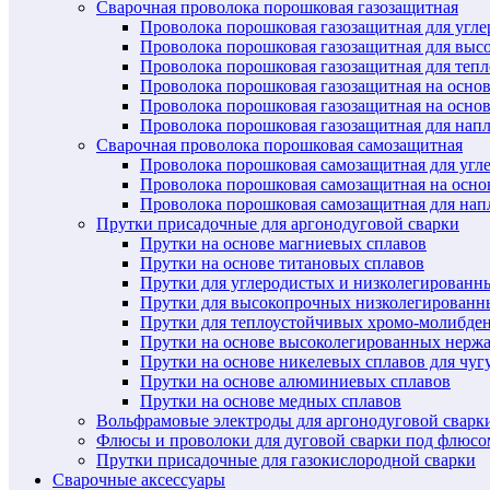
Сварочная проволока порошковая газозащитная
Проволока порошковая газозащитная для угл
Проволока порошковая газозащитная для выс
Проволока порошковая газозащитная для теп
Проволока порошковая газозащитная на осно
Проволока порошковая газозащитная на основ
Проволока порошковая газозащитная для нап
Сварочная проволока порошковая самозащитная
Проволока порошковая самозащитная для угл
Проволока порошковая самозащитная на осн
Проволока порошковая самозащитная для нап
Прутки присадочные для аргонодуговой сварки
Прутки на основе магниевых сплавов
Прутки на основе титановых сплавов
Прутки для углеродистых и низколегированн
Прутки для высокопрочных низколегированн
Прутки для теплоустойчивых хромо-молибде
Прутки на основе высоколегированных нерж
Прутки на основе никелевых сплавов для чуг
Прутки на основе алюминиевых сплавов
Прутки на основе медных сплавов
Вольфрамовые электроды для аргонодуговой сварк
Флюсы и проволоки для дуговой сварки под флюсо
Прутки присадочные для газокислородной сварки
Сварочные аксессуары