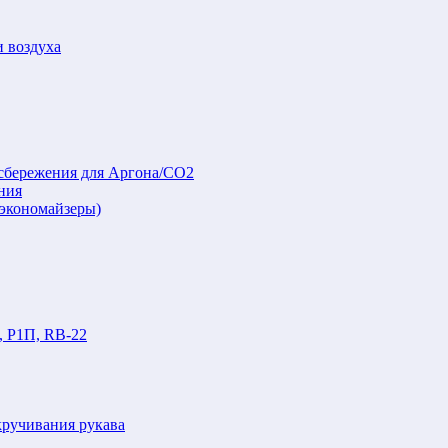
и воздуха
осбережения для Аргона/СО2
ния
(экономайзеры)
, Р1П, RB-22
кручивания рукава