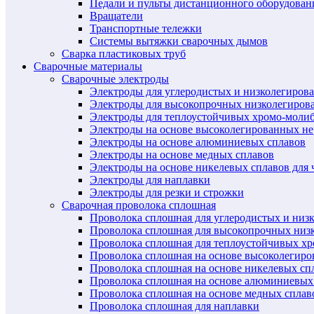
Педали и пульты дистанционного оборудован
Вращатели
Транспортные тележки
Системы вытяжки сварочных дымов
Сварка пластиковых труб
Сварочные материалы
Сварочные электроды
Электроды для углеродистых и низколегиров
Электроды для высокопрочных низколегиров
Электроды для теплоустойчивых хромо-моли
Электроды на основе высоколегированных н
Электроды на основе алюминиевых сплавов
Электроды на основе медных сплавов
Электроды на основе никелевых сплавов для 
Электроды для наплавки
Электроды для резки и строжки
Сварочная проволока сплошная
Проволока сплошная для углеродистых и низ
Проволока сплошная для высокопрочных низ
Проволока сплошная для теплоустойчивых х
Проволока сплошная на основе высоколегир
Проволока сплошная на основе никелевых спл
Проволока сплошная на основе алюминиевых
Проволока сплошная на основе медных сплав
Проволока сплошная для наплавки