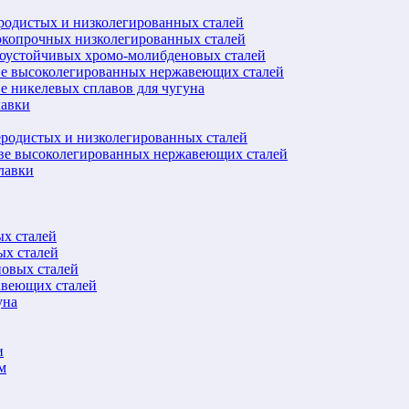
еродистых и низколегированных сталей
окопрочных низколегированных сталей
лоустойчивых хромо-молибденовых сталей
ве высоколегированных нержавеющих сталей
е никелевых сплавов для чугуна
лавки
еродистых и низколегированных сталей
ове высоколегированных нержавеющих сталей
лавки
ых сталей
ых сталей
новых сталей
авеющих сталей
уна
и
м