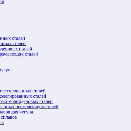
ия
анных сталей
анных сталей
бденовых сталей
ержавеющих сталей
чугуна
колегированных сталей
колегированных сталей
ромо-молибденовых сталей
ованных нержавеющих сталей
авов для чугуна
 сплавов
ов