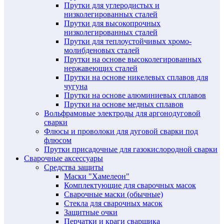
Прутки для углеродистых и
низколегированных сталей
Прутки для высокопрочных
низколегированных сталей
Прутки для теплоустойчивых хромо-
молибденовых сталей
Прутки на основе высоколегированных
нержавеющих сталей
Прутки на основе никелевых сплавов для
чугуна
Прутки на основе алюминиевых сплавов
Прутки на основе медных сплавов
Вольфрамовые электроды для аргонодуговой
сварки
Флюсы и проволоки для дуговой сварки под
флюсом
Прутки присадочные для газокислородной сварки
Сварочные аксессуары
Средства защиты
Маски "Хамелеон"
Комплектующие для сварочных масок
Сварочные маски (обычные)
Стекла для сварочных масок
Защитные очки
Перчатки и краги сварщика