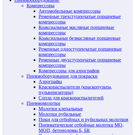
Пневмооборудование
Компрессоры
Автомобильные компрессоры
Ременные трехступенчатые поршневые
компрессоры
Коаксиальные масляные поршневые
компрессоры
Коаксиальные безмасляные поршневые
компрессоры
Ременные одноступенчатые поршневые
компрессоры
Ременные двухступенчатые поршневые
компрессоры
Компрессоры для аэрографов
Пневмоборудование для покраски
Аэрографы
Краскораспылители (краскопульты,
пульверизаторы)
Сопла для краскораспылителей
Пневмомолотки
Молотки клепальные
Молотки рубильные
Пики для отбойных и рубильных молотков
Пневматические отбойные молотки МО,
МОП, бетоноломы Б, БК