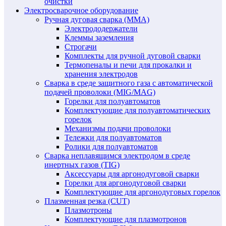
очистки
Электросварочное оборудование
Ручная дуговая сварка (MMA)
Электрододержатели
Клеммы заземления
Строгачи
Комплекты для ручной дуговой сварки
Термопеналы и печи для прокалки и
хранения электродов
Сварка в среде защитного газа с автоматической
подачей проволоки (MIG/MAG)
Горелки для полуавтоматов
Комплектующие для полуавтоматических
горелок
Механизмы подачи проволоки
Тележки для полуавтоматов
Ролики для полуавтоматов
Сварка неплавящимся электродом в среде
инертных газов (TIG)
Аксессуары для аргонодуговой сварки
Горелки для аргонодуговой сварки
Комплектующие для аргонодуговых горелок
Плазменная резка (CUT)
Плазмотроны
Комплектующие для плазмотронов