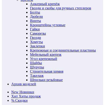
Анкерный крепёж
Гвозди и скобы для ручных степлеров
Болты
Дюбели
Винты
Кронштейны угловые
Гайки
Саморезы
Гвозди
Хомуты
Заклепки
Крепежные и соединительные пластины
Мебельный крепеж
Угол крепежный
Шайбы
Шурупы
Строительная химия
Такелаж
Шпильки резьбовые
Архив моделей
New
Новинки
Хит
Хиты продаж
%
Скидки