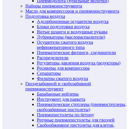
Пневмодолота (зубильные молотки)
Наборы пневмоинструмента
Масло для компрессоров и пневмоинструмента
Подготовка воздуха
Адсорбционные осушители воздуха
Блоки подготовки воздуха
Витые шланги и воздушные рукава
Лубрикаторы (маслораспылители)
Осушители сжатого воздуха
рефрижераторного типа
Пневматические фитинги, соединители
Распределители
Регуляторы давления воздуха (редукторы)
Ресиверы для компрессора
Сепараторы
Фильтры сжатого воздуха
Гвоздезабивной и скобозабивной
пневмоинструмент
Барабанные нейлеры
Инструмент для паркета
Пневматические степлеры (пневмостеплеры,
скобозабивные пистолеты)
Пневмопистолеты по бетону
Реечные пневмопистолеты для гвоздей
Скобообжимное пистолеты для клеток,