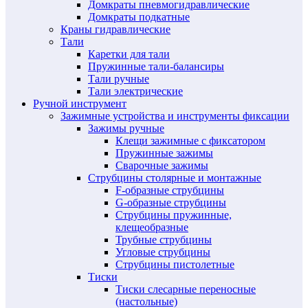
Домкраты пневмогидравлические
Домкраты подкатные
Краны гидравлические
Тали
Каретки для тали
Пружинные тали-балансиры
Тали ручные
Тали электрические
Ручной инструмент
Зажимные устройства и инструменты фиксации
Зажимы ручные
Клещи зажимные с фиксатором
Пружинные зажимы
Сварочные зажимы
Струбцины столярные и монтажные
F-образные струбцины
G-образные струбцины
Струбцины пружинные,
клещеобразные
Трубные струбцины
Угловые струбцины
Струбцины пистолетные
Тиски
Тиски слесарные переносные
(настольные)