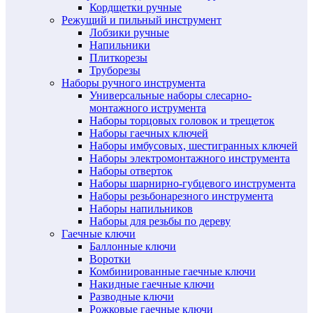
Кордщетки ручные
Режущий и пильный инструмент
Лобзики ручные
Напильники
Плиткорезы
Труборезы
Наборы ручного инструмента
Универсальные наборы слесарно-
монтажного иструмента
Наборы торцовых головок и трещеток
Наборы гаечных ключей
Наборы имбусовых, шестигранных ключей
Наборы электромонтажного инструмента
Наборы отверток
Наборы шарнирно-губцевого инструмента
Наборы резьбонарезного инструмента
Наборы напильников
Наборы для резьбы по дереву
Гаечные ключи
Баллонные ключи
Воротки
Комбинированные гаечные ключи
Накидные гаечные ключи
Разводные ключи
Рожковые гаечные ключи