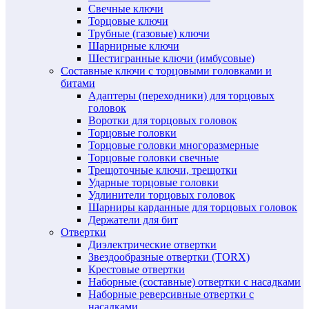
Свечные ключи
Торцовые ключи
Трубные (газовые) ключи
Шарнирные ключи
Шестигранные ключи (имбусовые)
Составные ключи с торцовыми головками и
битами
Адаптеры (переходники) для торцовых
головок
Воротки для торцовых головок
Торцовые головки
Торцовые головки многоразмерные
Торцовые головки свечные
Трещоточные ключи, трещотки
Ударные торцовые головки
Удлинители торцовых головок
Шарниры карданные для торцовых головок
Держатели для бит
Отвертки
Диэлектрические отвертки
Звездообразные отвертки (TORX)
Крестовые отвертки
Наборные (составные) отвертки с насадками
Наборные реверсивные отвертки с
насадками