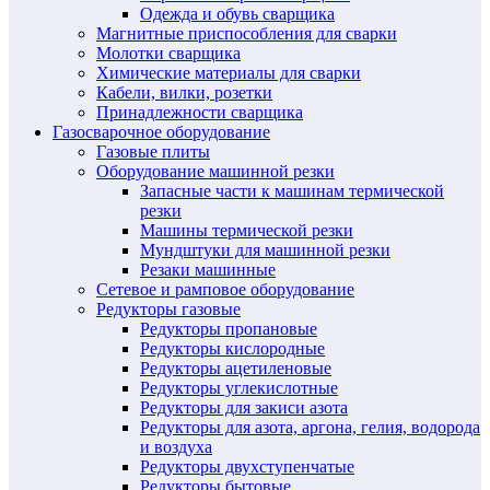
Одежда и обувь сварщика
Магнитные приспособления для сварки
Молотки сварщика
Химические материалы для сварки
Кабели, вилки, розетки
Принадлежности сварщика
Газосварочное оборудование
Газовые плиты
Оборудование машинной резки
Запасные части к машинам термической
резки
Машины термической резки
Мундштуки для машинной резки
Резаки машинные
Сетевое и рамповое оборудование
Редукторы газовые
Редукторы пропановые
Редукторы кислородные
Редукторы ацетиленовые
Редукторы углекислотные
Редукторы для закиси азота
Редукторы для азота, аргона, гелия, водорода
и воздуха
Редукторы двухступенчатые
Редукторы бытовые