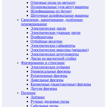
Отрезные пилы по металлу
Полировальные (для авто) машины
Шлифмашины по бетону
Щеточные шлифовальные машины
Сверление, завинчивание, долбление,
перемешивание
Электрические дрели
Электрические ударные дрели
Перфораторы
Отбойные молотки
Электрические гайковерты
Электрические миксеры (мешалки)
Электрические шуруповерты
Дрели на магнитной стойке
Фрезерование и строгание
Электрические рубанки
Универсальные фрезеры
Ротационные фрезеры
Ламельные фрезеры
Кромочные (окантовочные) фрезеры
Другие фрезеры
Пиление
Лобзики
Ручные дисковые пилы
Сабельные пилы