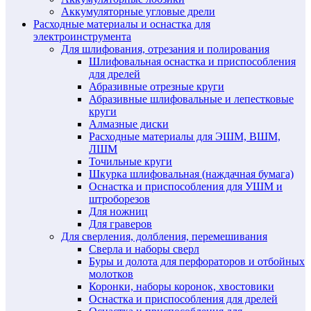
Аккумуляторные угловые дрели
Расходные материалы и оснастка для
электроинструмента
Для шлифования, отрезания и полирования
Шлифовальная оснастка и приспособления
для дрелей
Абразивные отрезные круги
Абразивные шлифовальные и лепестковые
круги
Алмазные диски
Расходные материалы для ЭШМ, ВШМ,
ЛШМ
Точильные круги
Шкурка шлифовальная (наждачная бумага)
Оснастка и приспособления для УШМ и
штроборезов
Для ножниц
Для граверов
Для сверления, долбления, перемешивания
Сверла и наборы сверл
Буры и долота для перфораторов и отбойных
молотков
Коронки, наборы коронок, хвостовики
Оснастка и приспособления для дрелей