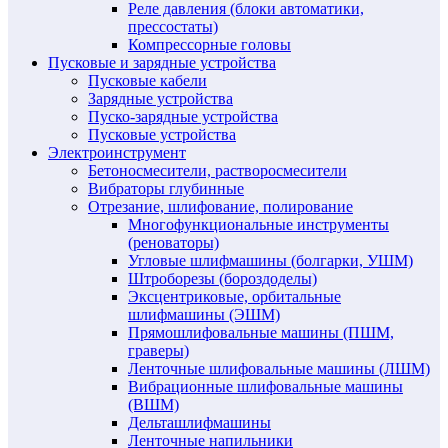
Реле давления (блоки автоматики,
прессостаты)
Компрессорные головы
Пусковые и зарядные устройства
Пусковые кабели
Зарядные устройства
Пуско-зарядные устройства
Пусковые устройства
Электроинструмент
Бетоносмесители, растворосмесители
Вибраторы глубинные
Отрезание, шлифование, полирование
Многофункциональные инструменты
(реноваторы)
Угловые шлифмашины (болгарки, УШМ)
Штроборезы (бороздоделы)
Эксцентриковые, орбитальные
шлифмашины (ЭШМ)
Прямошлифовальные машины (ПШМ,
граверы)
Ленточные шлифовальные машины (ЛШМ)
Вибрационные шлифовальные машины
(ВШМ)
Дельташлифмашины
Ленточные напильники