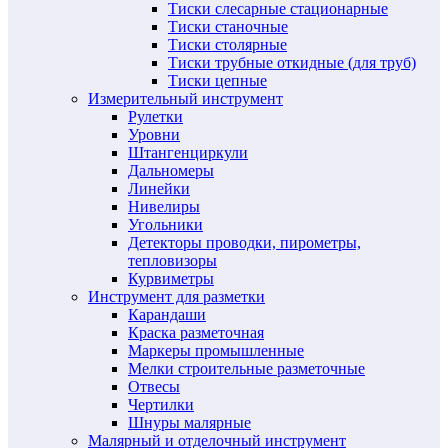
Тиски слесарные стационарные
Тиски станочные
Тиски столярные
Тиски трубные откидные (для труб)
Тиски цепные
Измерительный инструмент
Рулетки
Уровни
Штангенциркули
Дальномеры
Линейки
Нивелиры
Угольники
Детекторы проводки, пирометры,
тепловизоры
Курвиметры
Инструмент для разметки
Карандаши
Краска разметочная
Маркеры промышленные
Мелки строительные разметочные
Отвесы
Чертилки
Шнуры малярные
Малярный и отделочный инструмент