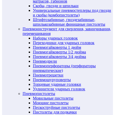
матрасов, габионов
Скобы, гвозди и шпильки
Универсальные пневмостеплеры под гвозди
и скобы (комбопистолеты)
Штифтозабивные, гвоздезабивные,
шпилькозабивные финишные пистолеты
Пневмоинструмент для сверления, завинчивания,
перемешивания
Наборы ударных головок
Переходники для ударных головок
Пневмогайковерты 1 дюйм
Пневмогайковерты 1/2 дюйма
Пневмогайковерты 3/4 дюйма
Пневмодрели
Пневмоперфораторы (перфораторы
пневматические)
Пневмотрещетки
Пневмошуруповерты
Торцевые ударные головки
Удлинители ударных головок
Пневмопистолеты
Мовильные пистолеты
Моющие пистолеты
Пескоструйные пистолеты
Пистолеты для подкачки