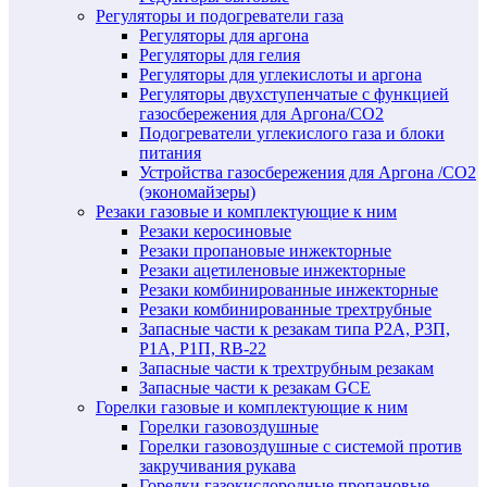
Регуляторы и подогреватели газа
Регуляторы для аргона
Регуляторы для гелия
Регуляторы для углекислоты и аргона
Регуляторы двухступенчатые c функцией
газосбережения для Аргона/СО2
Подогреватели углекислого газа и блоки
питания
Устройства газосбережения для Аргона /СО2
(экономайзеры)
Резаки газовые и комплектующие к ним
Резаки керосиновые
Резаки пропановые инжекторные
Резаки ацетиленовые инжекторные
Резаки комбинированные инжекторные
Резаки комбинированные трехтрубные
Запасные части к резакам типа Р2А, Р3П,
Р1А, Р1П, RB-22
Запасные части к трехтрубным резакам
Запасные части к резакам GCE
Горелки газовые и комплектующие к ним
Горелки газовоздушные
Горелки газовоздушные с системой против
закручивания рукава
Горелки газокислородные пропановые