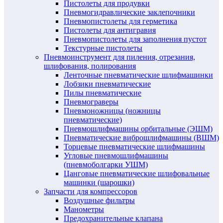
Пистолеты для продувки
Пневмогидравлические заклепочники
Пневмопистолеты для герметика
Пистолеты для антигравия
Пневмопистолеты для заполнения пустот
Текстурные пистолеты
Пневмоинструмент для пиления, отрезания,
шлифования, полирования
Ленточные пневматические шлифмашинки
Лобзики пневматические
Пилы пневматические
Пневмограверы
Пневмоножницы (ножницы
пневматические)
Пневмошлифмашины орбитальные (ЭШМ)
Пневматические виброшлифмашины (ВШМ)
Торцевые пневматические шлифмашины
Угловые пневмошлифмашины
(пневмоболгарки УШМ)
Цанговые пневматические шлифовальные
машинки (шарошки)
Запчасти для компрессоров
Воздушные фильтры
Манометры
Предохранительные клапана