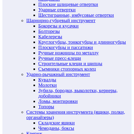
Плоские шлицевые отвертки
Ударные отвертки
Шестигранные, имбусовые отвертки
Шарнирно-губцевый инструмент
Бокорезы и кусачки
Болторезы
Кабелерезы
Круглогубцы, тонкогубцы и длинногубцы
Плоскогубцы и пассатижи
Ручные ножницы по металлу
Ручные пресс-клещи
Строительные клещи и щипцы
Съемники стопорных колец
Ударно-рычажный инструмент
Кувалды
Молотки
Зубила, бородки, выколотки, кернеры,
добойники
Ломы, монтировки
Топоры
Системы хранения инструмента (ящики, полки,
органайзеры)
Складские ящики
Чемоданы, боксы
Крепеж