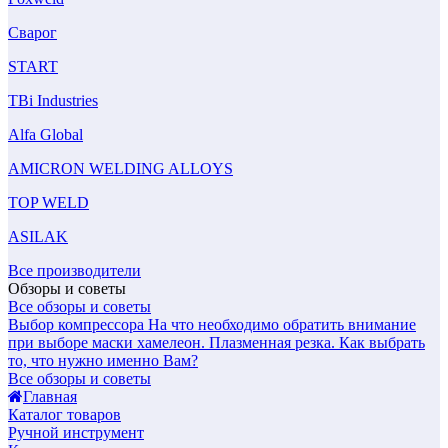
Сварог
START
TBi Industries
Alfa Global
AMICRON WELDING ALLOYS
TOP WELD
ASILAK
Все производители
Обзоры и советы
Все обзоры и советы
Выбор компрессора
На что необходимо обратить внимание
при выборе маски хамелеон.
Плазменная резка. Как выбрать
то, что нужно именно Вам?
Все обзоры и советы
Главная
Каталог товаров
Ручной инструмент