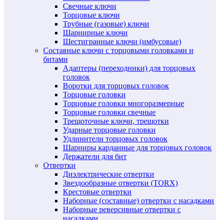
Свечные ключи
Торцовые ключи
Трубные (газовые) ключи
Шарнирные ключи
Шестигранные ключи (имбусовые)
Составные ключи с торцовыми головками и
битами
Адаптеры (переходники) для торцовых
головок
Воротки для торцовых головок
Торцовые головки
Торцовые головки многоразмерные
Торцовые головки свечные
Трещоточные ключи, трещотки
Ударные торцовые головки
Удлинители торцовых головок
Шарниры карданные для торцовых головок
Держатели для бит
Отвертки
Диэлектрические отвертки
Звездообразные отвертки (TORX)
Крестовые отвертки
Наборные (составные) отвертки с насадками
Наборные реверсивные отвертки с
насадками