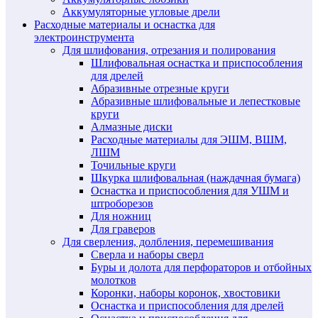
Аккумуляторные угловые дрели
Расходные материалы и оснастка для
электроинструмента
Для шлифования, отрезания и полирования
Шлифовальная оснастка и приспособления
для дрелей
Абразивные отрезные круги
Абразивные шлифовальные и лепестковые
круги
Алмазные диски
Расходные материалы для ЭШМ, ВШМ,
ЛШМ
Точильные круги
Шкурка шлифовальная (наждачная бумага)
Оснастка и приспособления для УШМ и
штроборезов
Для ножниц
Для граверов
Для сверления, долбления, перемешивания
Сверла и наборы сверл
Буры и долота для перфораторов и отбойных
молотков
Коронки, наборы коронок, хвостовики
Оснастка и приспособления для дрелей