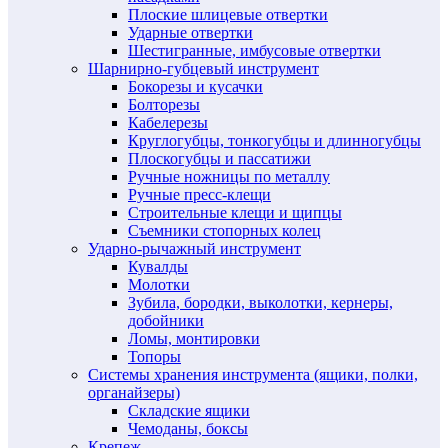
Плоские шлицевые отвертки
Ударные отвертки
Шестигранные, имбусовые отвертки
Шарнирно-губцевый инструмент
Бокорезы и кусачки
Болторезы
Кабелерезы
Круглогубцы, тонкогубцы и длинногубцы
Плоскогубцы и пассатижи
Ручные ножницы по металлу
Ручные пресс-клещи
Строительные клещи и щипцы
Съемники стопорных колец
Ударно-рычажный инструмент
Кувалды
Молотки
Зубила, бородки, выколотки, кернеры,
добойники
Ломы, монтировки
Топоры
Системы хранения инструмента (ящики, полки,
органайзеры)
Складские ящики
Чемоданы, боксы
Крепеж