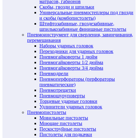
матрасов, габионов
Скобы, гвозди и шпильки
Универсальные пневмостеплеры под гвозди
и скобы (комбопистолеты)
Штифтозабивные, гвоздезабивные,
шпилькозабивные финишные пистолеты
Пневмоинструмент для сверления, завинчивания,
перемешивания
Наборы ударных головок
Переходники для ударных головок
Пневмогайковерты 1 дюйм
Пневмогайковерты 1/2 дюйма
Пневмогайковерты 3/4 дюйма
Пневмодрели
Пневмоперфораторы (перфораторы
пневматические)
Пневмотрещетки
Пневмошуруповерты
Торцевые ударные головки
Удлинители ударных головок
Пневмопистолеты
Мовильные пистолеты
Моющие пистолеты
Пескоструйные пистолеты
Пистолеты для подкачки