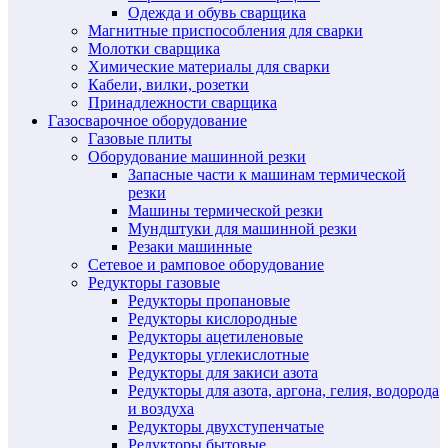
Одежда и обувь сварщика
Магнитные приспособления для сварки
Молотки сварщика
Химические материалы для сварки
Кабели, вилки, розетки
Принадлежности сварщика
Газосварочное оборудование
Газовые плиты
Оборудование машинной резки
Запасные части к машинам термической
резки
Машины термической резки
Мундштуки для машинной резки
Резаки машинные
Сетевое и рамповое оборудование
Редукторы газовые
Редукторы пропановые
Редукторы кислородные
Редукторы ацетиленовые
Редукторы углекислотные
Редукторы для закиси азота
Редукторы для азота, аргона, гелия, водорода
и воздуха
Редукторы двухступенчатые
Редукторы бытовые