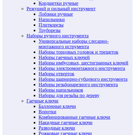
Кордщетки ручные
Режущий и пильный инструмент
Лобзики ручные
Напильники
Плиткорезы
Труборезы
Наборы ручного инструмента
Универсальные наборы слесарно-
монтажного иструмента
Наборы торцовых головок и трещеток
Наборы гаечных ключей
Наборы имбусовых, шестигранных ключей
Наборы электромонтажного инструмента
Наборы отверток
Наборы шарнирно-губцевого инструмента
Наборы резьбонарезного инструмента
Наборы напильников
Наборы для резьбы по дереву
Гаечные ключи
Баллонные ключи
Воротки
Комбинированные гаечные ключи
Накидные гаечные ключи
Разводные ключи
Рожковые гаечные ключи