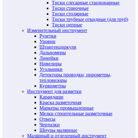
Тиски слесарные стационарные
Тиски станочные
Тиски столярные
Тиски трубные откидные (для труб)
Тиски цепные
Измерительный инструмент
Рулетки
Уровни
Штангенциркули
Дальномеры
Линейки
Нивелиры
Угольники
Детекторы проводки, пирометры,
тепловизоры
Курвиметры
Инструмент для разметки
Карандаши
Краска разметочная
Маркеры промышленные
Мелки строительные разметочные
Отвесы
Чертилки
Шнуры малярные
Малярный и отделочный инструмент