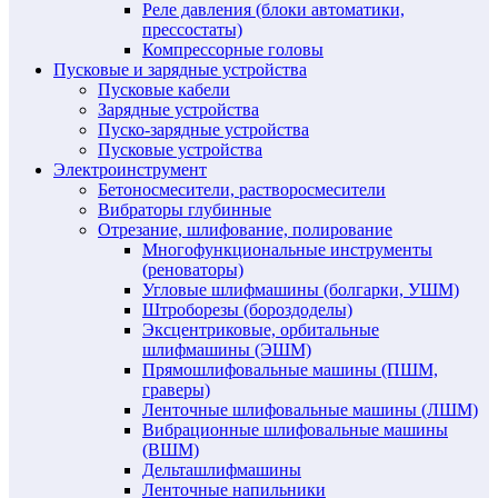
Реле давления (блоки автоматики,
прессостаты)
Компрессорные головы
Пусковые и зарядные устройства
Пусковые кабели
Зарядные устройства
Пуско-зарядные устройства
Пусковые устройства
Электроинструмент
Бетоносмесители, растворосмесители
Вибраторы глубинные
Отрезание, шлифование, полирование
Многофункциональные инструменты
(реноваторы)
Угловые шлифмашины (болгарки, УШМ)
Штроборезы (бороздоделы)
Эксцентриковые, орбитальные
шлифмашины (ЭШМ)
Прямошлифовальные машины (ПШМ,
граверы)
Ленточные шлифовальные машины (ЛШМ)
Вибрационные шлифовальные машины
(ВШМ)
Дельташлифмашины
Ленточные напильники