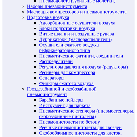
Пневмодолота (зубильные молотки)
Наборы пневмоинструмента
Масло для компрессоров и пневмоинструмента
Подготовка воздуха
Адсорбционные осушители воздуха
Блоки подготовки воздуха
Витые шланги и воздушные рукава
Лубрикаторы (маслораспылители)
Осушители сжатого воздуха
рефрижераторного типа
Пневматические фитинги, соединители
Распределители
Регуляторы давления воздуха (редукторы)
Ресиверы для компрессора
Сепараторы
Фильтры сжатого воздуха
Гвоздезабивной и скобозабивной
пневмоинструмент
Барабанные нейлеры
Инструмент для паркета
Пневматические степлеры (пневмостеплеры,
скобозабивные пистолеты)
Пневмопистолеты по бетону
Реечные пневмопистолеты для гвоздей
Скобообжимное пистолеты для клеток,