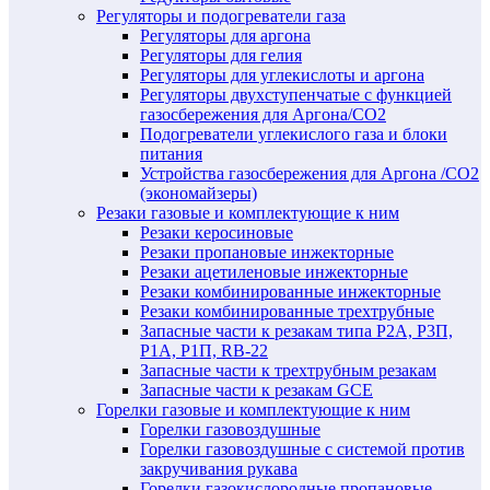
Регуляторы и подогреватели газа
Регуляторы для аргона
Регуляторы для гелия
Регуляторы для углекислоты и аргона
Регуляторы двухступенчатые c функцией
газосбережения для Аргона/СО2
Подогреватели углекислого газа и блоки
питания
Устройства газосбережения для Аргона /СО2
(экономайзеры)
Резаки газовые и комплектующие к ним
Резаки керосиновые
Резаки пропановые инжекторные
Резаки ацетиленовые инжекторные
Резаки комбинированные инжекторные
Резаки комбинированные трехтрубные
Запасные части к резакам типа Р2А, Р3П,
Р1А, Р1П, RB-22
Запасные части к трехтрубным резакам
Запасные части к резакам GCE
Горелки газовые и комплектующие к ним
Горелки газовоздушные
Горелки газовоздушные с системой против
закручивания рукава
Горелки газокислородные пропановые