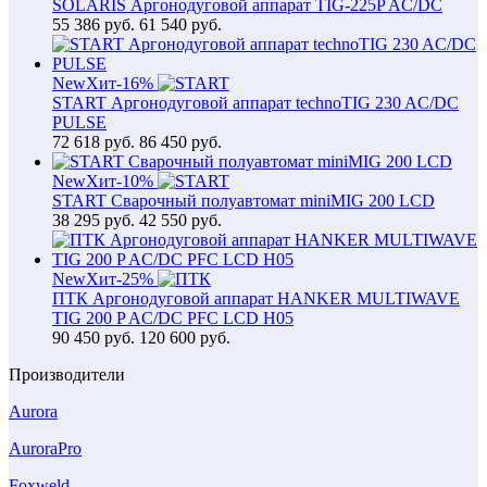
SOLARIS Аргонодуговой аппарат TIG-225P AC/DC
55 386
руб.
61 540 руб.
New
Хит
-16%
START Аргонодуговой аппарат technoTIG 230 AC/DC
PULSE
72 618
руб.
86 450 руб.
New
Хит
-10%
START Сварочный полуавтомат miniMIG 200 LCD
38 295
руб.
42 550 руб.
New
Хит
-25%
ПТК Аргонодуговой аппарат HANKER MULTIWAVE
TIG 200 P AC/DC PFC LCD H05
90 450
руб.
120 600 руб.
Производители
Aurora
AuroraPro
Foxweld