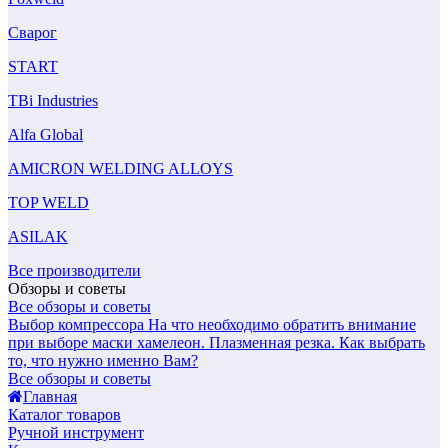
Сварог
START
TBi Industries
Alfa Global
AMICRON WELDING ALLOYS
TOP WELD
ASILAK
Все производители
Обзоры и советы
Все обзоры и советы
Выбор компрессора
На что необходимо обратить внимание
при выборе маски хамелеон.
Плазменная резка. Как выбрать
то, что нужно именно Вам?
Все обзоры и советы
Главная
Каталог товаров
Ручной инструмент