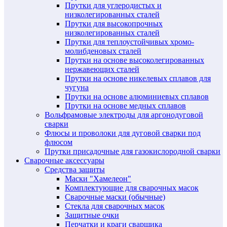
Прутки для углеродистых и
низколегированных сталей
Прутки для высокопрочных
низколегированных сталей
Прутки для теплоустойчивых хромо-
молибденовых сталей
Прутки на основе высоколегированных
нержавеющих сталей
Прутки на основе никелевых сплавов для
чугуна
Прутки на основе алюминиевых сплавов
Прутки на основе медных сплавов
Вольфрамовые электроды для аргонодуговой
сварки
Флюсы и проволоки для дуговой сварки под
флюсом
Прутки присадочные для газокислородной сварки
Сварочные аксессуары
Средства защиты
Маски "Хамелеон"
Комплектующие для сварочных масок
Сварочные маски (обычные)
Стекла для сварочных масок
Защитные очки
Перчатки и краги сварщика