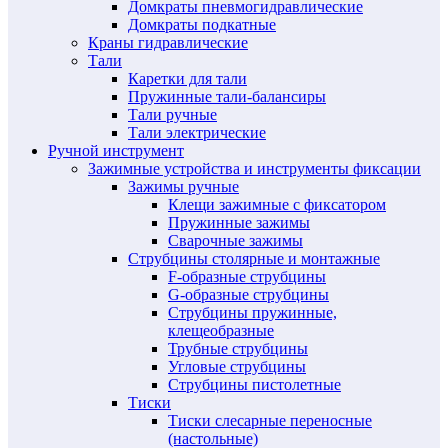
Домкраты пневмогидравлические
Домкраты подкатные
Краны гидравлические
Тали
Каретки для тали
Пружинные тали-балансиры
Тали ручные
Тали электрические
Ручной инструмент
Зажимные устройства и инструменты фиксации
Зажимы ручные
Клещи зажимные с фиксатором
Пружинные зажимы
Сварочные зажимы
Струбцины столярные и монтажные
F-образные струбцины
G-образные струбцины
Струбцины пружинные,
клещеобразные
Трубные струбцины
Угловые струбцины
Струбцины пистолетные
Тиски
Тиски слесарные переносные
(настольные)