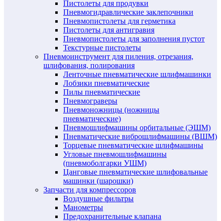
Пистолеты для продувки
Пневмогидравлические заклепочники
Пневмопистолеты для герметика
Пистолеты для антигравия
Пневмопистолеты для заполнения пустот
Текстурные пистолеты
Пневмоинструмент для пиления, отрезания,
шлифования, полирования
Ленточные пневматические шлифмашинки
Лобзики пневматические
Пилы пневматические
Пневмограверы
Пневмоножницы (ножницы
пневматические)
Пневмошлифмашины орбитальные (ЭШМ)
Пневматические виброшлифмашины (ВШМ)
Торцевые пневматические шлифмашины
Угловые пневмошлифмашины
(пневмоболгарки УШМ)
Цанговые пневматические шлифовальные
машинки (шарошки)
Запчасти для компрессоров
Воздушные фильтры
Манометры
Предохранительные клапана