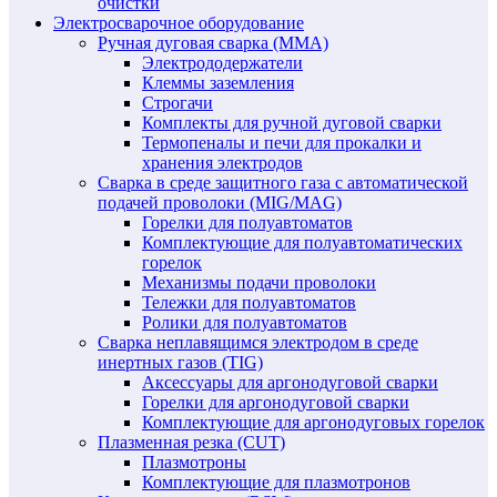
очистки
Электросварочное оборудование
Ручная дуговая сварка (MMA)
Электрододержатели
Клеммы заземления
Строгачи
Комплекты для ручной дуговой сварки
Термопеналы и печи для прокалки и
хранения электродов
Сварка в среде защитного газа с автоматической
подачей проволоки (MIG/MAG)
Горелки для полуавтоматов
Комплектующие для полуавтоматических
горелок
Механизмы подачи проволоки
Тележки для полуавтоматов
Ролики для полуавтоматов
Сварка неплавящимся электродом в среде
инертных газов (TIG)
Аксессуары для аргонодуговой сварки
Горелки для аргонодуговой сварки
Комплектующие для аргонодуговых горелок
Плазменная резка (CUT)
Плазмотроны
Комплектующие для плазмотронов