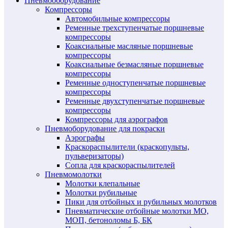
Пневмооборудование
Компрессоры
Автомобильные компрессоры
Ременные трехступенчатые поршневые
компрессоры
Коаксиальные масляные поршневые
компрессоры
Коаксиальные безмасляные поршневые
компрессоры
Ременные одноступенчатые поршневые
компрессоры
Ременные двухступенчатые поршневые
компрессоры
Компрессоры для аэрографов
Пневмоборудование для покраски
Аэрографы
Краскораспылители (краскопульты,
пульверизаторы)
Сопла для краскораспылителей
Пневмомолотки
Молотки клепальные
Молотки рубильные
Пики для отбойных и рубильных молотков
Пневматические отбойные молотки МО,
МОП, бетоноломы Б, БК