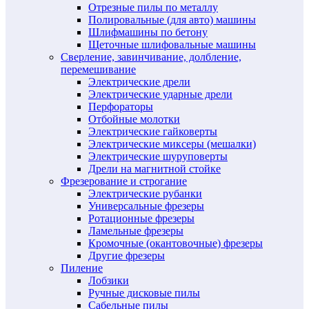
Отрезные пилы по металлу
Полировальные (для авто) машины
Шлифмашины по бетону
Щеточные шлифовальные машины
Сверление, завинчивание, долбление,
перемешивание
Электрические дрели
Электрические ударные дрели
Перфораторы
Отбойные молотки
Электрические гайковерты
Электрические миксеры (мешалки)
Электрические шуруповерты
Дрели на магнитной стойке
Фрезерование и строгание
Электрические рубанки
Универсальные фрезеры
Ротационные фрезеры
Ламельные фрезеры
Кромочные (окантовочные) фрезеры
Другие фрезеры
Пиление
Лобзики
Ручные дисковые пилы
Сабельные пилы