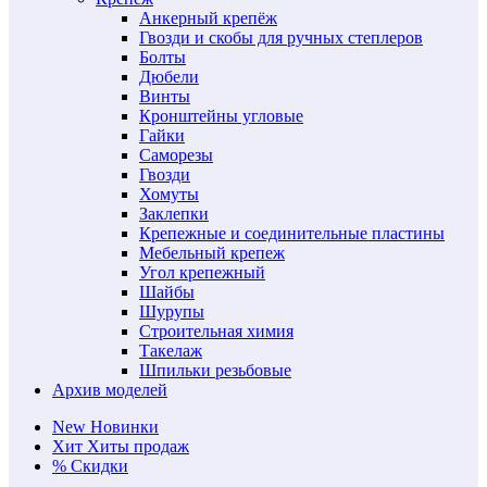
Анкерный крепёж
Гвозди и скобы для ручных степлеров
Болты
Дюбели
Винты
Кронштейны угловые
Гайки
Саморезы
Гвозди
Хомуты
Заклепки
Крепежные и соединительные пластины
Мебельный крепеж
Угол крепежный
Шайбы
Шурупы
Строительная химия
Такелаж
Шпильки резьбовые
Архив моделей
New
Новинки
Хит
Хиты продаж
%
Скидки