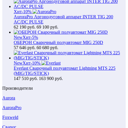
Хит
-10%
AuroraPro Аргонодуговой аппарат INTER TIG 200
AC/DC PULSE
62 190
руб.
69 100 руб.
New
Хит
-5%
ОБЕРОН Сварочный полуавтомат MIG 250D
57 646
руб.
60 680 руб.
New
Хит
-10%
Everlast Сварочный полуавтомат Lightning MTS 225
(MIG/TIG/STICK)
147 510
руб.
163 900 руб.
Производители
Aurora
AuroraPro
Foxweld
Сварог