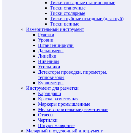
Тиски слесарные стационарные
Тиски станочные
Тиски столярные
Тиски трубные откидные (для труб)
Тиски цепные
Измерительный инструмент
Рулетки
Уровни
Штангенциркули
Дальномеры
Линейки
Нивелиры
Угольники
Детекторы проводки, пирометры,
тепловизоры
Курвиметры
Инструмент для разметки
Карандаши
Краска разметочная
Маркеры промышленные
Мелки строительные разметочные
Отвесы
Чертилки
Шнуры малярные
Малярный и отделочный инструмент