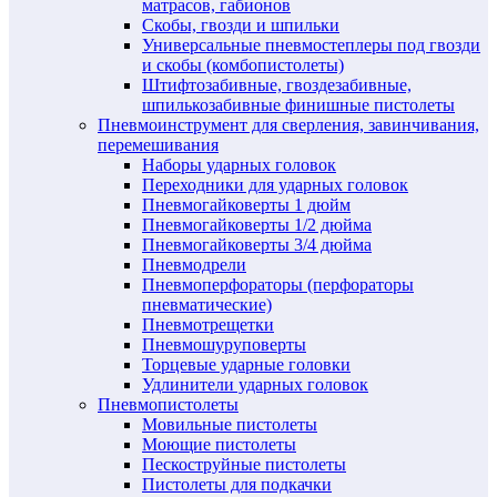
матрасов, габионов
Скобы, гвозди и шпильки
Универсальные пневмостеплеры под гвозди
и скобы (комбопистолеты)
Штифтозабивные, гвоздезабивные,
шпилькозабивные финишные пистолеты
Пневмоинструмент для сверления, завинчивания,
перемешивания
Наборы ударных головок
Переходники для ударных головок
Пневмогайковерты 1 дюйм
Пневмогайковерты 1/2 дюйма
Пневмогайковерты 3/4 дюйма
Пневмодрели
Пневмоперфораторы (перфораторы
пневматические)
Пневмотрещетки
Пневмошуруповерты
Торцевые ударные головки
Удлинители ударных головок
Пневмопистолеты
Мовильные пистолеты
Моющие пистолеты
Пескоструйные пистолеты
Пистолеты для подкачки