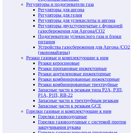
Регуляторы и подогреватели газа
Регуляторы для аргона
Регуляторы для гелия
Регуляторы для углекислоты и аргона
Регуляторы двухступенчатые c функцией
газосбережения для Аргона/СО2
Подогреватели углекислого газа и блоки
питания
Устройства газосбережения для Аргона /СО2
(экономайзеры)
Резаки газовые и комплектующие к ним
Резаки керосиновые
Резаки пропановые инжекторные
Резаки ацетиленовые инжекторные
Резаки комбинированные инжекторные
Резаки комбинированные трехтрубные
Запасные части к резакам типа Р2А, Р3П,
Р1А, Р1П, RB-22
Запасные части к трехтрубным резакам
Запасные части к резакам GCE
Горелки газовые и комплектующие к ним
Горелки газовоздушные
Горелки газовоздушные с системой против
закручивания рукава
Горелки газокислородные пропановые