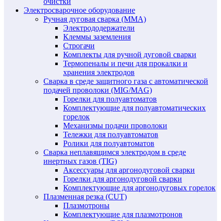
очистки
Электросварочное оборудование
Ручная дуговая сварка (MMA)
Электрододержатели
Клеммы заземления
Строгачи
Комплекты для ручной дуговой сварки
Термопеналы и печи для прокалки и
хранения электродов
Сварка в среде защитного газа с автоматической
подачей проволоки (MIG/MAG)
Горелки для полуавтоматов
Комплектующие для полуавтоматических
горелок
Механизмы подачи проволоки
Тележки для полуавтоматов
Ролики для полуавтоматов
Сварка неплавящимся электродом в среде
инертных газов (TIG)
Аксессуары для аргонодуговой сварки
Горелки для аргонодуговой сварки
Комплектующие для аргонодуговых горелок
Плазменная резка (CUT)
Плазмотроны
Комплектующие для плазмотронов