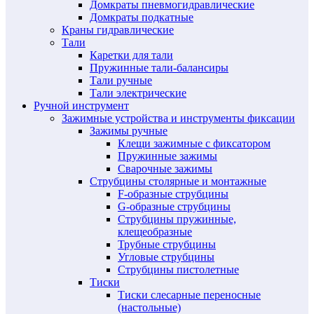
Домкраты пневмогидравлические
Домкраты подкатные
Краны гидравлические
Тали
Каретки для тали
Пружинные тали-балансиры
Тали ручные
Тали электрические
Ручной инструмент
Зажимные устройства и инструменты фиксации
Зажимы ручные
Клещи зажимные с фиксатором
Пружинные зажимы
Сварочные зажимы
Струбцины столярные и монтажные
F-образные струбцины
G-образные струбцины
Струбцины пружинные,
клещеобразные
Трубные струбцины
Угловые струбцины
Струбцины пистолетные
Тиски
Тиски слесарные переносные
(настольные)