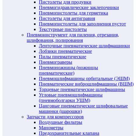
Пистолеты для продувки
Пневмогидравлические заклепочники
Пневмопистолеты для герметика
Пистолеты для антигравия
Пневмопистолеты для заполнения пустот
Текстурные пистолеты
Пневмоинструмент для пиления, отрезания,
шлифования, полирования
Ленточные пневматические шлифмашинки
Лобзики пневматические
Пилы пневматические
Пневмограверы
Пневмоножницы (ножницы
пневматические)
Пневмошлифмашины орбитальные (ЭШМ)
Пневматические виброшлифмашины (ВШМ)
Торцевые пневматические шлифмашины
Угловые пневмошлифмашины
(пневмоболгарки УШМ)
Цанговые пневматические шлифовальные
машинки (шарошки)
Запчасти для компрессоров
Воздушные фильтры
Манометры
Предохранительные клапана