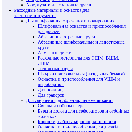
Аккумуляторные угловые дрели
Расходные материалы и оснастка для
электроинструмента
Для шлифования, отрезания и полирования
Шлифовальная оснастка и приспособления
для дрелей
Абразивные отрезные круги
Абразивные шлифовальные и лепестковые
круги
Алмазные диски
Расходные материалы для ЭШМ, ВШМ,
ЛШМ
Точильные круги
Шкурка шлифовальная (наждачная бумага)
Оснастка и приспособления для УШМ и
штроборезов
Для ножниц
Для граверов
Для сверления, долбления, перемешивания
Сверла и наборы сверл
Буры и долота для перфораторов и отбойных
молотков
Коронки, наборы коронок, хвостовики
Оснастка и приспособления для дрелей