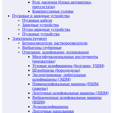
Реле давления (блоки автоматики,
прессостаты)
Компрессорные головы
Пусковые и зарядные устройства
Пусковые кабели
Зарядные устройства
Пуско-зарядные устройства
Пусковые устройства
Электроинструмент
Бетоносмесители, растворосмесители
Вибраторы глубинные
Отрезание, шлифование, полирование
Многофункциональные инструменты
(реноваторы)
Угловые шлифмашины (болгарки, УШМ)
Штроборезы (бороздоделы)
Эксцентриковые, орбитальные
шлифмашины (ЭШМ)
Прямошлифовальные машины (ПШМ,
граверы)
Ленточные шлифовальные машины (ЛШМ)
Вибрационные шлифовальные машины
(ВШМ)
Дельташлифмашины
Ленточные напильники