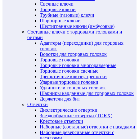
Свечные ключи
Торцовые ключи
Трубные (газовые) ключи
Шарнирные ключи
Шестигранные ключи (имбусовые)
Составные ключи с торцовыми головками и
битами
Адаптеры (переходники) для торцовых
головок
Воротки для торцовых головок
Торцовые головки
Торцовые головки многоразмерные
Торцовые головки свечные
Трещоточные ключи, трещотки
Ударные торцовые головки
Удлинители торцовых головок
Шарниры карданные для торцовых головок
Держатели для бит
Отвертки
Диэлектрические отвертки
Звездообразные отвертки (TORX)
Крестовые отвертки
Наборные (составные) отвертки с насадками
Наборные реверсивные отвертки с
насадками