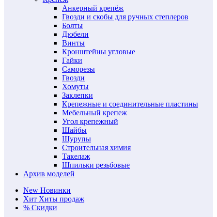
Анкерный крепёж
Гвозди и скобы для ручных степлеров
Болты
Дюбели
Винты
Кронштейны угловые
Гайки
Саморезы
Гвозди
Хомуты
Заклепки
Крепежные и соединительные пластины
Мебельный крепеж
Угол крепежный
Шайбы
Шурупы
Строительная химия
Такелаж
Шпильки резьбовые
Архив моделей
New
Новинки
Хит
Хиты продаж
%
Скидки