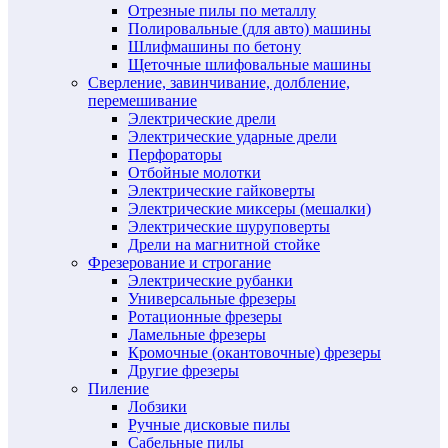
Отрезные пилы по металлу
Полировальные (для авто) машины
Шлифмашины по бетону
Щеточные шлифовальные машины
Сверление, завинчивание, долбление,
перемешивание
Электрические дрели
Электрические ударные дрели
Перфораторы
Отбойные молотки
Электрические гайковерты
Электрические миксеры (мешалки)
Электрические шуруповерты
Дрели на магнитной стойке
Фрезерование и строгание
Электрические рубанки
Универсальные фрезеры
Ротационные фрезеры
Ламельные фрезеры
Кромочные (окантовочные) фрезеры
Другие фрезеры
Пиление
Лобзики
Ручные дисковые пилы
Сабельные пилы