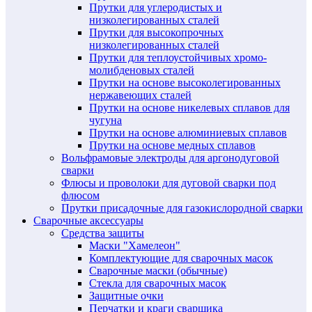
Прутки для углеродистых и
низколегированных сталей
Прутки для высокопрочных
низколегированных сталей
Прутки для теплоустойчивых хромо-
молибденовых сталей
Прутки на основе высоколегированных
нержавеющих сталей
Прутки на основе никелевых сплавов для
чугуна
Прутки на основе алюминиевых сплавов
Прутки на основе медных сплавов
Вольфрамовые электроды для аргонодуговой
сварки
Флюсы и проволоки для дуговой сварки под
флюсом
Прутки присадочные для газокислородной сварки
Сварочные аксессуары
Средства защиты
Маски "Хамелеон"
Комплектующие для сварочных масок
Сварочные маски (обычные)
Стекла для сварочных масок
Защитные очки
Перчатки и краги сварщика