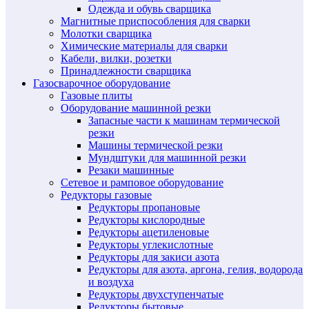
Одежда и обувь сварщика
Магнитные приспособления для сварки
Молотки сварщика
Химические материалы для сварки
Кабели, вилки, розетки
Принадлежности сварщика
Газосварочное оборудование
Газовые плиты
Оборудование машинной резки
Запасные части к машинам термической
резки
Машины термической резки
Мундштуки для машинной резки
Резаки машинные
Сетевое и рамповое оборудование
Редукторы газовые
Редукторы пропановые
Редукторы кислородные
Редукторы ацетиленовые
Редукторы углекислотные
Редукторы для закиси азота
Редукторы для азота, аргона, гелия, водорода
и воздуха
Редукторы двухступенчатые
Редукторы бытовые