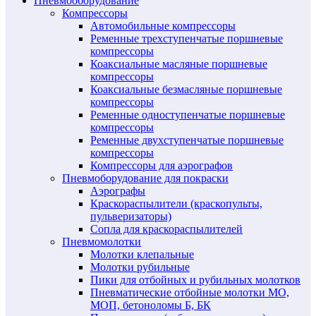
Пневмооборудование
Компрессоры
Автомобильные компрессоры
Ременные трехступенчатые поршневые
компрессоры
Коаксиальные масляные поршневые
компрессоры
Коаксиальные безмасляные поршневые
компрессоры
Ременные одноступенчатые поршневые
компрессоры
Ременные двухступенчатые поршневые
компрессоры
Компрессоры для аэрографов
Пневмоборудование для покраски
Аэрографы
Краскораспылители (краскопульты,
пульверизаторы)
Сопла для краскораспылителей
Пневмомолотки
Молотки клепальные
Молотки рубильные
Пики для отбойных и рубильных молотков
Пневматические отбойные молотки МО,
МОП, бетоноломы Б, БК