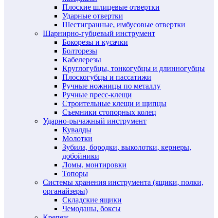
Плоские шлицевые отвертки
Ударные отвертки
Шестигранные, имбусовые отвертки
Шарнирно-губцевый инструмент
Бокорезы и кусачки
Болторезы
Кабелерезы
Круглогубцы, тонкогубцы и длинногубцы
Плоскогубцы и пассатижи
Ручные ножницы по металлу
Ручные пресс-клещи
Строительные клещи и щипцы
Съемники стопорных колец
Ударно-рычажный инструмент
Кувалды
Молотки
Зубила, бородки, выколотки, кернеры,
добойники
Ломы, монтировки
Топоры
Системы хранения инструмента (ящики, полки,
органайзеры)
Складские ящики
Чемоданы, боксы
Крепеж