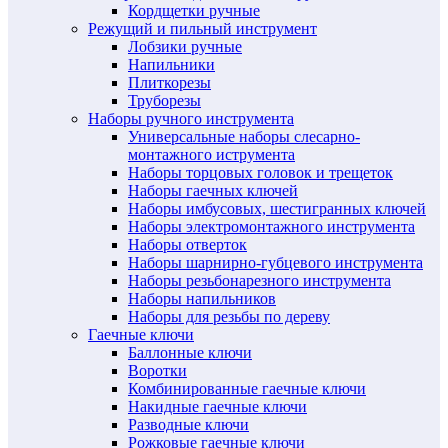
Кордщетки ручные
Режущий и пильный инструмент
Лобзики ручные
Напильники
Плиткорезы
Труборезы
Наборы ручного инструмента
Универсальные наборы слесарно-
монтажного иструмента
Наборы торцовых головок и трещеток
Наборы гаечных ключей
Наборы имбусовых, шестигранных ключей
Наборы электромонтажного инструмента
Наборы отверток
Наборы шарнирно-губцевого инструмента
Наборы резьбонарезного инструмента
Наборы напильников
Наборы для резьбы по дереву
Гаечные ключи
Баллонные ключи
Воротки
Комбинированные гаечные ключи
Накидные гаечные ключи
Разводные ключи
Рожковые гаечные ключи