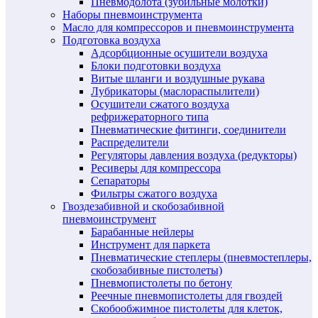
Пневмодолота (зубильные молотки)
Наборы пневмоинструмента
Масло для компрессоров и пневмоинструмента
Подготовка воздуха
Адсорбционные осушители воздуха
Блоки подготовки воздуха
Витые шланги и воздушные рукава
Лубрикаторы (маслораспылители)
Осушители сжатого воздуха
рефрижераторного типа
Пневматические фитинги, соединители
Распределители
Регуляторы давления воздуха (редукторы)
Ресиверы для компрессора
Сепараторы
Фильтры сжатого воздуха
Гвоздезабивной и скобозабивной
пневмоинструмент
Барабанные нейлеры
Инструмент для паркета
Пневматические степлеры (пневмостеплеры,
скобозабивные пистолеты)
Пневмопистолеты по бетону
Реечные пневмопистолеты для гвоздей
Скобообжимное пистолеты для клеток,