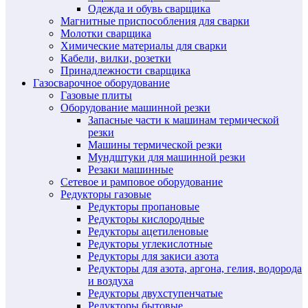
Одежда и обувь сварщика
Магнитные приспособления для сварки
Молотки сварщика
Химические материалы для сварки
Кабели, вилки, розетки
Принадлежности сварщика
Газосварочное оборудование
Газовые плиты
Оборудование машинной резки
Запасные части к машинам термической
резки
Машины термической резки
Мундштуки для машинной резки
Резаки машинные
Сетевое и рамповое оборудование
Редукторы газовые
Редукторы пропановые
Редукторы кислородные
Редукторы ацетиленовые
Редукторы углекислотные
Редукторы для закиси азота
Редукторы для азота, аргона, гелия, водорода
и воздуха
Редукторы двухступенчатые
Редукторы бытовые