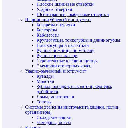
Плоские шлицевые отвертки
Ударные отвертки
Шестигранные, имбусовые отвертки
Шарнирно-губцевый инструмент
Бокорезы и кусачки
Болторезы
Кабелерезы
Круглогубцы, тонкогубцы и длинногубцы
Плоскогубцы и пассатижи
Ручные ножницы по металлу
Ручные пресс-клещи
Строительные клещи и щипцы
Съемники стопорных колец
Ударно-рычажный инструмент
Кувалды
Молотки
Зубила, бородки, выколотки, кернеры,
добойники
Ломы, монтировки
Топоры
Системы хранения инструмента (ящики, полки,
органайзеры)
Складские ящики
Чемоданы, боксы
Крепеж