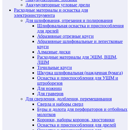
Аккумуляторные угловые дрели
Расходные материалы и оснастка для
электроинструмента
Для шлифования, отрезания и полирования
Шлифовальная оснастка и приспособления
для дрелей
Абразивные отрезные круги
Абразивные шлифовальные и лепестковые
круги
Алмазные диски
Расходные материалы для ЭШМ, ВШМ,
ЛШМ
Точильные круги
Шкурка шлифовальная (наждачная бумага)
Оснастка и приспособления для УШМ и
штроборезов
Для ножниц
Для граверов
Для сверления, долбления, перемешивания
Сверла и наборы сверл
Буры и долота для перфораторов и отбойных
молотков
Коронки, наборы коронок, хвостовики
Оснастка и приспособления для дрелей