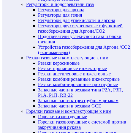
Регуляторы и подогреватели газа
Регуляторы для аргона
Регуляторы для гелия
Регуляторы для углекислоты и аргона
Регуляторы двухступенчатые c функцией
газосбережения для Аргона/СО2
Подогреватели углекислого газа и блоки
питания
Устройства газосбережения для Аргона /СО2
(экономайзеры)
Резаки газовые и комплектующие к ним
Резаки керосиновые
Резаки пропановые инжекторные
Резаки ацетиленовые инжекторные
Резаки комбинированные инжекторные
Резаки комбинированные трехтрубные
Запасные части к резакам типа Р2А, Р3П,
Р1А, Р1П, RB-22
Запасные части к трехтрубным резакам
Запасные части к резакам GCE
Горелки газовые и комплектующие к ним
Горелки газовоздушные
Горелки газовоздушные с системой против
закручивания рукава
Горелки газокислородные пропановые