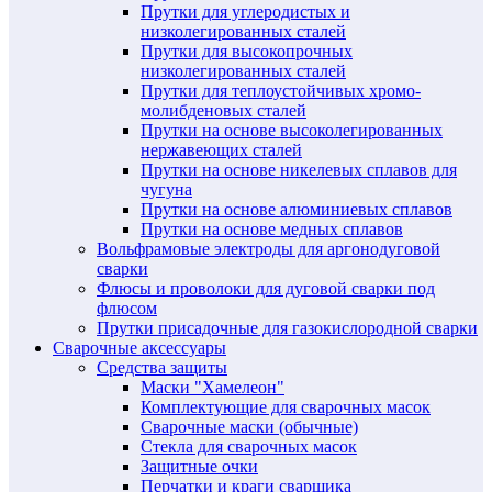
Прутки для углеродистых и
низколегированных сталей
Прутки для высокопрочных
низколегированных сталей
Прутки для теплоустойчивых хромо-
молибденовых сталей
Прутки на основе высоколегированных
нержавеющих сталей
Прутки на основе никелевых сплавов для
чугуна
Прутки на основе алюминиевых сплавов
Прутки на основе медных сплавов
Вольфрамовые электроды для аргонодуговой
сварки
Флюсы и проволоки для дуговой сварки под
флюсом
Прутки присадочные для газокислородной сварки
Сварочные аксессуары
Средства защиты
Маски "Хамелеон"
Комплектующие для сварочных масок
Сварочные маски (обычные)
Стекла для сварочных масок
Защитные очки
Перчатки и краги сварщика