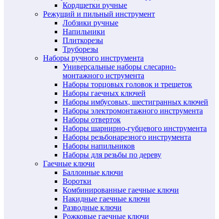
Кордщетки ручные
Режущий и пильный инструмент
Лобзики ручные
Напильники
Плиткорезы
Труборезы
Наборы ручного инструмента
Универсальные наборы слесарно-
монтажного иструмента
Наборы торцовых головок и трещеток
Наборы гаечных ключей
Наборы имбусовых, шестигранных ключей
Наборы электромонтажного инструмента
Наборы отверток
Наборы шарнирно-губцевого инструмента
Наборы резьбонарезного инструмента
Наборы напильников
Наборы для резьбы по дереву
Гаечные ключи
Баллонные ключи
Воротки
Комбинированные гаечные ключи
Накидные гаечные ключи
Разводные ключи
Рожковые гаечные ключи