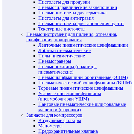
Пистолеты для продувки
Пневмогидравлические заклепочники
Пневмопистолеты для герметика
Пистолеты для антигравия
Пневмопистолеты для заполнения пустот
Текстурные пистолеты
Пневмоинструмент для пиления, отрезания,
шлифования, полирования
Ленточные пневматические шлифмашинки
Лобзики пневматические
Пилы пневматические
Пневмограверы
Пневмоножницы (ножницы
пневматические)
Пневмошлифмашины орбитальные (ЭШМ)
Пневматические виброшлифмашины (ВШМ)
Торцевые пневматические шлифмашины
Угловые пневмошлифмашины
(пневмоболгарки УШМ)
Цанговые пневматические шлифовальные
машинки (шарошки)
Запчасти для компрессоров
Воздушные фильтры
Манометры
Предохранительные клапана