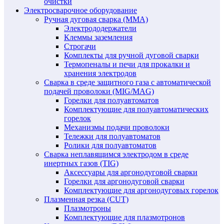
очистки
Электросварочное оборудование
Ручная дуговая сварка (MMA)
Электрододержатели
Клеммы заземления
Строгачи
Комплекты для ручной дуговой сварки
Термопеналы и печи для прокалки и
хранения электродов
Сварка в среде защитного газа с автоматической
подачей проволоки (MIG/MAG)
Горелки для полуавтоматов
Комплектующие для полуавтоматических
горелок
Механизмы подачи проволоки
Тележки для полуавтоматов
Ролики для полуавтоматов
Сварка неплавящимся электродом в среде
инертных газов (TIG)
Аксессуары для аргонодуговой сварки
Горелки для аргонодуговой сварки
Комплектующие для аргонодуговых горелок
Плазменная резка (CUT)
Плазмотроны
Комплектующие для плазмотронов