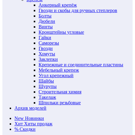
Анкерный крепёж
Гвозди и скобы для ручных степлеров
Болты
Дюбели
Винты
Кронштейны угловые
Гайки
Саморезы
Гвозди
Хомуты
Заклепки
Крепежные и соединительные пластины
Мебельный крепеж
Угол крепежный
Шайбы
Шурупы
Строительная химия
Такелаж
Шпильки резьбовые
Архив моделей
New
Новинки
Хит
Хиты продаж
%
Скидки