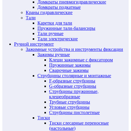
Домкраты пневмогидравлические
Домкраты подкатные
Краны гидравлические
Тали
Каретки для тали
Пружинные тали-балансиры
Тали ручные
Тали электрические
Ручной инструмент
Зажимные устройства и инструменты фиксации
Зажимы ручные
Клещи зажимные с фиксатором
Пружинные зажимы
Сварочные зажимы
Струбцины столярные и монтажные
F-образные струбцины
G-образные струбцины
Струбцины пружинные,
клещеобразные
Трубные струбцины
Угловые струбцины
Струбцины пистолетные
Тиски
Тиски слесарные переносные
(настольные)