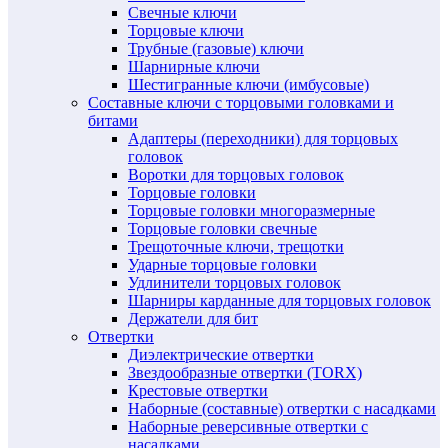
Свечные ключи
Торцовые ключи
Трубные (газовые) ключи
Шарнирные ключи
Шестигранные ключи (имбусовые)
Составные ключи с торцовыми головками и
битами
Адаптеры (переходники) для торцовых
головок
Воротки для торцовых головок
Торцовые головки
Торцовые головки многоразмерные
Торцовые головки свечные
Трещоточные ключи, трещотки
Ударные торцовые головки
Удлинители торцовых головок
Шарниры карданные для торцовых головок
Держатели для бит
Отвертки
Диэлектрические отвертки
Звездообразные отвертки (TORX)
Крестовые отвертки
Наборные (составные) отвертки с насадками
Наборные реверсивные отвертки с
насадками