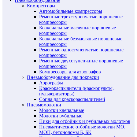
Пневмооборудование
Компрессоры
Автомобильные компрессоры
Ременные трехступенчатые поршневые
компрессоры
Коаксиальные масляные поршневые
компрессоры
Коаксиальные безмасляные поршневые
компрессоры
Ременные одноступенчатые поршневые
компрессоры
Ременные двухступенчатые поршневые
компрессоры
Компрессоры для аэрографов
Пневмоборудование для покраски
Аэрографы
Краскораспылители (краскопульты,
пульверизаторы)
Сопла для краскораспылителей
Пневмомолотки
Молотки клепальные
Молотки рубильные
Пики для отбойных и рубильных молотков
Пневматические отбойные молотки МО,
МОП, бетоноломы Б, БК