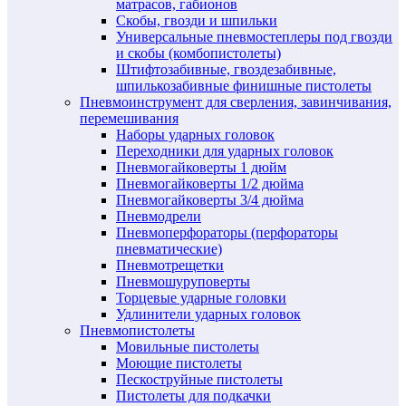
матрасов, габионов
Скобы, гвозди и шпильки
Универсальные пневмостеплеры под гвозди
и скобы (комбопистолеты)
Штифтозабивные, гвоздезабивные,
шпилькозабивные финишные пистолеты
Пневмоинструмент для сверления, завинчивания,
перемешивания
Наборы ударных головок
Переходники для ударных головок
Пневмогайковерты 1 дюйм
Пневмогайковерты 1/2 дюйма
Пневмогайковерты 3/4 дюйма
Пневмодрели
Пневмоперфораторы (перфораторы
пневматические)
Пневмотрещетки
Пневмошуруповерты
Торцевые ударные головки
Удлинители ударных головок
Пневмопистолеты
Мовильные пистолеты
Моющие пистолеты
Пескоструйные пистолеты
Пистолеты для подкачки