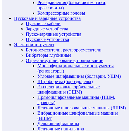
Реле давления (блоки автоматики,
прессостаты)
Компрессорные головы
Пусковые и зарядные устройства
Пусковые кабели
Зарядные устройства
Пуско-зарядные устройства
Пусковые устройства
Электроинструмент
Бетоносмесители, растворосмесители
Вибраторы глубинные
Отрезание, шлифование, полирование
Многофункциональные инструменты
(реноваторы)
Угловые шлифмашины (болгарки, УШМ)
Штроборезы (бороздоделы)
Эксцентриковые, орбитальные
шлифмашины (ЭШМ)
Прямошлифовальные машины (ПШМ,
граверы)
Ленточные шлифовальные машины (ЛШМ)
Вибрационные шлифовальные машины
(ВШМ)
Дельташлифмашины
Ленточные напильники