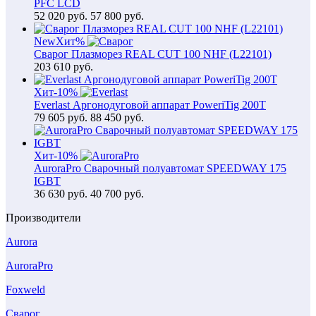
PFC LCD
52 020
руб.
57 800 руб.
New
Хит
%
Сварог Плазморез REAL CUT 100 NHF (L22101)
203 610
руб.
Хит
-10%
Everlast Аргонодуговой аппарат PoweriTig 200T
79 605
руб.
88 450 руб.
Хит
-10%
AuroraPro Сварочный полуавтомат SPEEDWAY 175
IGBT
36 630
руб.
40 700 руб.
Производители
Aurora
AuroraPro
Foxweld
Сварог