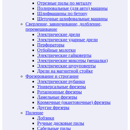
Отрезные пилы по металлу
Полировальные (для авто) машины
Шлифмашины по бетону
Щеточные шлифовальные машины
Сверление, завинчивание, долбление,
перемешивание
Электрические дрели
Электрические ударные дрели
Перфораторы
Отбойные молотки
Электрические гайковерты
Электрические миксеры (мешалки)
Электрические шуруповерты
Дрели на магнитной стойке
Фрезерование и строгание
Электрические рубанки
Универсальные фрезеры
Ротационные фрезеры
Ламельные фрезеры
Кромочные (окантовочные) фрезеры
Другие фрезеры
Пиление
Лобзики
Ручные дисковые пилы
Сабельные пилы