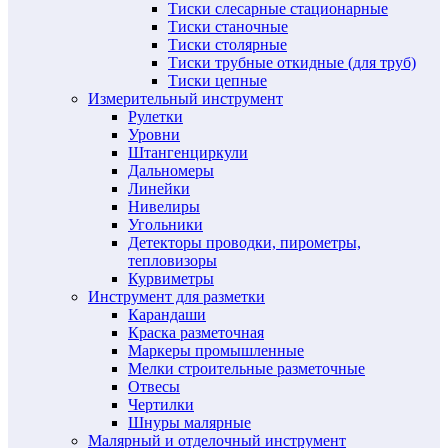
Тиски слесарные стационарные
Тиски станочные
Тиски столярные
Тиски трубные откидные (для труб)
Тиски цепные
Измерительный инструмент
Рулетки
Уровни
Штангенциркули
Дальномеры
Линейки
Нивелиры
Угольники
Детекторы проводки, пирометры,
тепловизоры
Курвиметры
Инструмент для разметки
Карандаши
Краска разметочная
Маркеры промышленные
Мелки строительные разметочные
Отвесы
Чертилки
Шнуры малярные
Малярный и отделочный инструмент