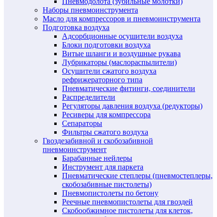
Пневмодолота (зубильные молотки)
Наборы пневмоинструмента
Масло для компрессоров и пневмоинструмента
Подготовка воздуха
Адсорбционные осушители воздуха
Блоки подготовки воздуха
Витые шланги и воздушные рукава
Лубрикаторы (маслораспылители)
Осушители сжатого воздуха
рефрижераторного типа
Пневматические фитинги, соединители
Распределители
Регуляторы давления воздуха (редукторы)
Ресиверы для компрессора
Сепараторы
Фильтры сжатого воздуха
Гвоздезабивной и скобозабивной
пневмоинструмент
Барабанные нейлеры
Инструмент для паркета
Пневматические степлеры (пневмостеплеры,
скобозабивные пистолеты)
Пневмопистолеты по бетону
Реечные пневмопистолеты для гвоздей
Скобообжимное пистолеты для клеток,