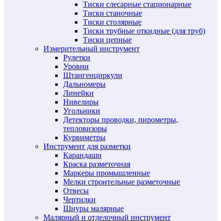
Тиски слесарные стационарные
Тиски станочные
Тиски столярные
Тиски трубные откидные (для труб)
Тиски цепные
Измерительный инструмент
Рулетки
Уровни
Штангенциркули
Дальномеры
Линейки
Нивелиры
Угольники
Детекторы проводки, пирометры,
тепловизоры
Курвиметры
Инструмент для разметки
Карандаши
Краска разметочная
Маркеры промышленные
Мелки строительные разметочные
Отвесы
Чертилки
Шнуры малярные
Малярный и отделочный инструмент