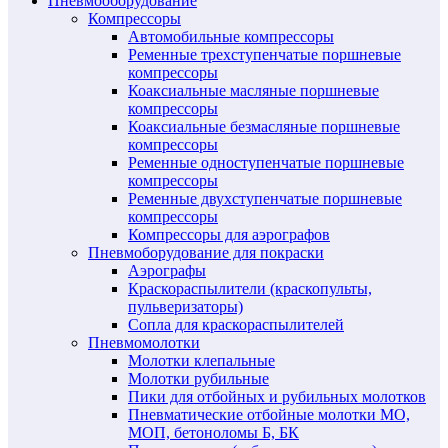
Пневмооборудование
Компрессоры
Автомобильные компрессоры
Ременные трехступенчатые поршневые
компрессоры
Коаксиальные масляные поршневые
компрессоры
Коаксиальные безмасляные поршневые
компрессоры
Ременные одноступенчатые поршневые
компрессоры
Ременные двухступенчатые поршневые
компрессоры
Компрессоры для аэрографов
Пневмоборудование для покраски
Аэрографы
Краскораспылители (краскопульты,
пульверизаторы)
Сопла для краскораспылителей
Пневмомолотки
Молотки клепальные
Молотки рубильные
Пики для отбойных и рубильных молотков
Пневматические отбойные молотки МО,
МОП, бетоноломы Б, БК