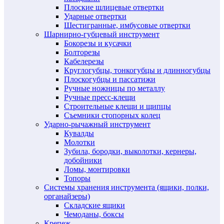
Плоские шлицевые отвертки
Ударные отвертки
Шестигранные, имбусовые отвертки
Шарнирно-губцевый инструмент
Бокорезы и кусачки
Болторезы
Кабелерезы
Круглогубцы, тонкогубцы и длинногубцы
Плоскогубцы и пассатижи
Ручные ножницы по металлу
Ручные пресс-клещи
Строительные клещи и щипцы
Съемники стопорных колец
Ударно-рычажный инструмент
Кувалды
Молотки
Зубила, бородки, выколотки, кернеры,
добойники
Ломы, монтировки
Топоры
Системы хранения инструмента (ящики, полки,
органайзеры)
Складские ящики
Чемоданы, боксы
Крепеж