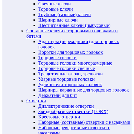
Свечные ключи
Торцовые ключи
Трубные (газовые) ключи
Шарнирные ключи
Шестигранные ключи (имбусовые)
Составные ключи с торцовыми головками и
битами
Адаптеры (переходники) для торцовых
головок
Воротки для торцовых головок
Торцовые головки
Торцовые головки многоразмерные
Торцовые головки свечные
Трещоточные ключи, трещотки
Ударные торцовые головки
Удлинители торцовых головок
Шарниры карданные для торцовых головок
Держатели для бит
Отвертки
Диэлектрические отвертки
Звездообразные отвертки (TORX)
Крестовые отвертки
Наборные (составные) отвертки с насадками
Наборные реверсивные отвертки с
насадками