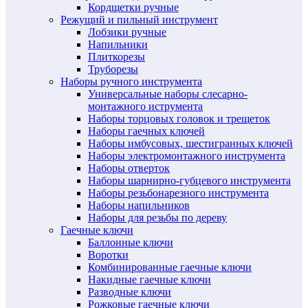
Кордщетки ручные
Режущий и пильный инструмент
Лобзики ручные
Напильники
Плиткорезы
Труборезы
Наборы ручного инструмента
Универсальные наборы слесарно-
монтажного иструмента
Наборы торцовых головок и трещеток
Наборы гаечных ключей
Наборы имбусовых, шестигранных ключей
Наборы электромонтажного инструмента
Наборы отверток
Наборы шарнирно-губцевого инструмента
Наборы резьбонарезного инструмента
Наборы напильников
Наборы для резьбы по дереву
Гаечные ключи
Баллонные ключи
Воротки
Комбинированные гаечные ключи
Накидные гаечные ключи
Разводные ключи
Рожковые гаечные ключи