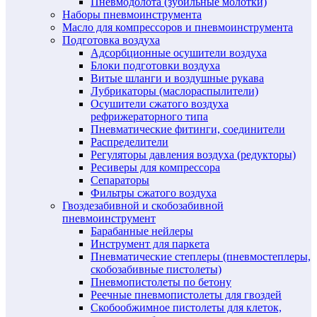
Пневмодолота (зубильные молотки)
Наборы пневмоинструмента
Масло для компрессоров и пневмоинструмента
Подготовка воздуха
Адсорбционные осушители воздуха
Блоки подготовки воздуха
Витые шланги и воздушные рукава
Лубрикаторы (маслораспылители)
Осушители сжатого воздуха
рефрижераторного типа
Пневматические фитинги, соединители
Распределители
Регуляторы давления воздуха (редукторы)
Ресиверы для компрессора
Сепараторы
Фильтры сжатого воздуха
Гвоздезабивной и скобозабивной
пневмоинструмент
Барабанные нейлеры
Инструмент для паркета
Пневматические степлеры (пневмостеплеры,
скобозабивные пистолеты)
Пневмопистолеты по бетону
Реечные пневмопистолеты для гвоздей
Скобообжимное пистолеты для клеток,