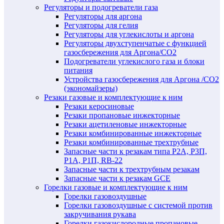
Регуляторы и подогреватели газа
Регуляторы для аргона
Регуляторы для гелия
Регуляторы для углекислоты и аргона
Регуляторы двухступенчатые c функцией
газосбережения для Аргона/СО2
Подогреватели углекислого газа и блоки
питания
Устройства газосбережения для Аргона /СО2
(экономайзеры)
Резаки газовые и комплектующие к ним
Резаки керосиновые
Резаки пропановые инжекторные
Резаки ацетиленовые инжекторные
Резаки комбинированные инжекторные
Резаки комбинированные трехтрубные
Запасные части к резакам типа Р2А, Р3П,
Р1А, Р1П, RB-22
Запасные части к трехтрубным резакам
Запасные части к резакам GCE
Горелки газовые и комплектующие к ним
Горелки газовоздушные
Горелки газовоздушные с системой против
закручивания рукава
Горелки газокислородные пропановые