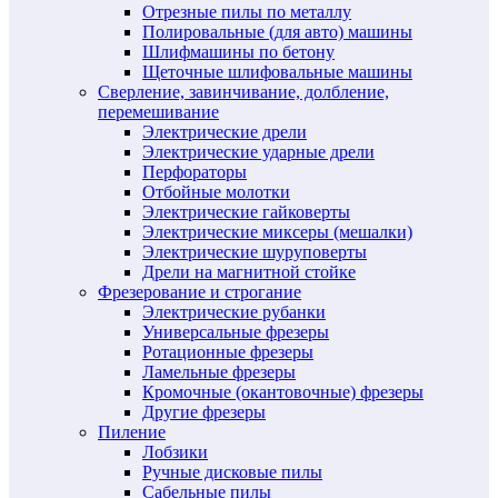
Отрезные пилы по металлу
Полировальные (для авто) машины
Шлифмашины по бетону
Щеточные шлифовальные машины
Сверление, завинчивание, долбление,
перемешивание
Электрические дрели
Электрические ударные дрели
Перфораторы
Отбойные молотки
Электрические гайковерты
Электрические миксеры (мешалки)
Электрические шуруповерты
Дрели на магнитной стойке
Фрезерование и строгание
Электрические рубанки
Универсальные фрезеры
Ротационные фрезеры
Ламельные фрезеры
Кромочные (окантовочные) фрезеры
Другие фрезеры
Пиление
Лобзики
Ручные дисковые пилы
Сабельные пилы