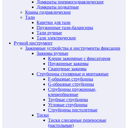
Домкраты пневмогидравлические
Домкраты подкатные
Краны гидравлические
Тали
Каретки для тали
Пружинные тали-балансиры
Тали ручные
Тали электрические
Ручной инструмент
Зажимные устройства и инструменты фиксации
Зажимы ручные
Клещи зажимные с фиксатором
Пружинные зажимы
Сварочные зажимы
Струбцины столярные и монтажные
F-образные струбцины
G-образные струбцины
Струбцины пружинные,
клещеобразные
Трубные струбцины
Угловые струбцины
Струбцины пистолетные
Тиски
Тиски слесарные переносные
(настольные)