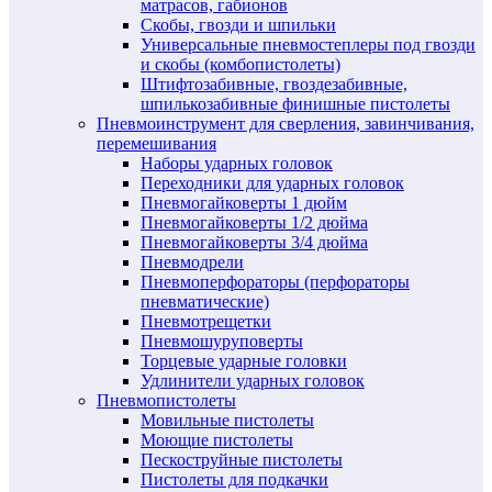
матрасов, габионов
Скобы, гвозди и шпильки
Универсальные пневмостеплеры под гвозди
и скобы (комбопистолеты)
Штифтозабивные, гвоздезабивные,
шпилькозабивные финишные пистолеты
Пневмоинструмент для сверления, завинчивания,
перемешивания
Наборы ударных головок
Переходники для ударных головок
Пневмогайковерты 1 дюйм
Пневмогайковерты 1/2 дюйма
Пневмогайковерты 3/4 дюйма
Пневмодрели
Пневмоперфораторы (перфораторы
пневматические)
Пневмотрещетки
Пневмошуруповерты
Торцевые ударные головки
Удлинители ударных головок
Пневмопистолеты
Мовильные пистолеты
Моющие пистолеты
Пескоструйные пистолеты
Пистолеты для подкачки