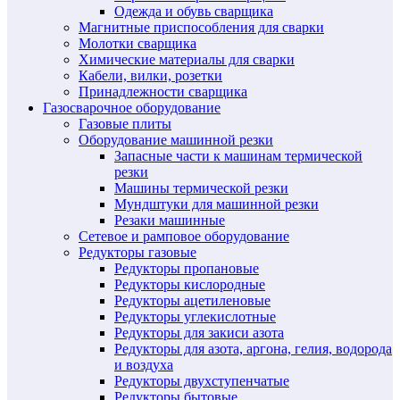
Одежда и обувь сварщика
Магнитные приспособления для сварки
Молотки сварщика
Химические материалы для сварки
Кабели, вилки, розетки
Принадлежности сварщика
Газосварочное оборудование
Газовые плиты
Оборудование машинной резки
Запасные части к машинам термической
резки
Машины термической резки
Мундштуки для машинной резки
Резаки машинные
Сетевое и рамповое оборудование
Редукторы газовые
Редукторы пропановые
Редукторы кислородные
Редукторы ацетиленовые
Редукторы углекислотные
Редукторы для закиси азота
Редукторы для азота, аргона, гелия, водорода
и воздуха
Редукторы двухступенчатые
Редукторы бытовые