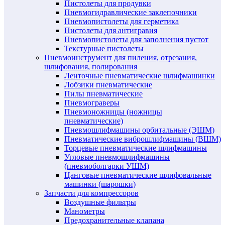
Пистолеты для продувки
Пневмогидравлические заклепочники
Пневмопистолеты для герметика
Пистолеты для антигравия
Пневмопистолеты для заполнения пустот
Текстурные пистолеты
Пневмоинструмент для пиления, отрезания,
шлифования, полирования
Ленточные пневматические шлифмашинки
Лобзики пневматические
Пилы пневматические
Пневмограверы
Пневмоножницы (ножницы
пневматические)
Пневмошлифмашины орбитальные (ЭШМ)
Пневматические виброшлифмашины (ВШМ)
Торцевые пневматические шлифмашины
Угловые пневмошлифмашины
(пневмоболгарки УШМ)
Цанговые пневматические шлифовальные
машинки (шарошки)
Запчасти для компрессоров
Воздушные фильтры
Манометры
Предохранительные клапана