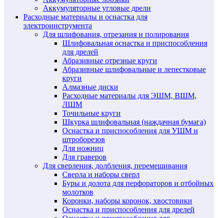
Аккумуляторные угловые дрели
Расходные материалы и оснастка для
электроинструмента
Для шлифования, отрезания и полирования
Шлифовальная оснастка и приспособления
для дрелей
Абразивные отрезные круги
Абразивные шлифовальные и лепестковые
круги
Алмазные диски
Расходные материалы для ЭШМ, ВШМ,
ЛШМ
Точильные круги
Шкурка шлифовальная (наждачная бумага)
Оснастка и приспособления для УШМ и
штроборезов
Для ножниц
Для граверов
Для сверления, долбления, перемешивания
Сверла и наборы сверл
Буры и долота для перфораторов и отбойных
молотков
Коронки, наборы коронок, хвостовики
Оснастка и приспособления для дрелей