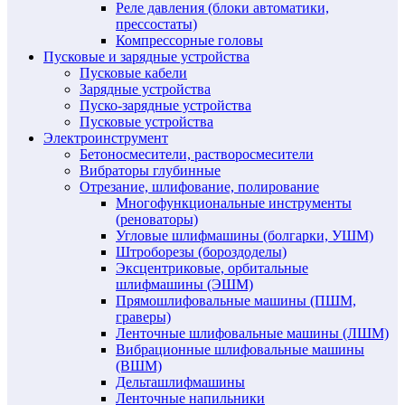
Реле давления (блоки автоматики,
прессостаты)
Компрессорные головы
Пусковые и зарядные устройства
Пусковые кабели
Зарядные устройства
Пуско-зарядные устройства
Пусковые устройства
Электроинструмент
Бетоносмесители, растворосмесители
Вибраторы глубинные
Отрезание, шлифование, полирование
Многофункциональные инструменты
(реноваторы)
Угловые шлифмашины (болгарки, УШМ)
Штроборезы (бороздоделы)
Эксцентриковые, орбитальные
шлифмашины (ЭШМ)
Прямошлифовальные машины (ПШМ,
граверы)
Ленточные шлифовальные машины (ЛШМ)
Вибрационные шлифовальные машины
(ВШМ)
Дельташлифмашины
Ленточные напильники