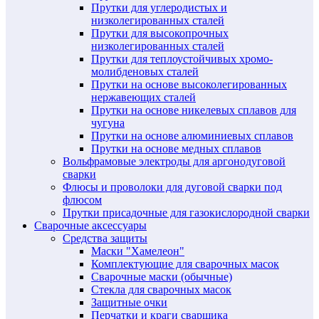
Прутки для углеродистых и
низколегированных сталей
Прутки для высокопрочных
низколегированных сталей
Прутки для теплоустойчивых хромо-
молибденовых сталей
Прутки на основе высоколегированных
нержавеющих сталей
Прутки на основе никелевых сплавов для
чугуна
Прутки на основе алюминиевых сплавов
Прутки на основе медных сплавов
Вольфрамовые электроды для аргонодуговой
сварки
Флюсы и проволоки для дуговой сварки под
флюсом
Прутки присадочные для газокислородной сварки
Сварочные аксессуары
Средства защиты
Маски "Хамелеон"
Комплектующие для сварочных масок
Сварочные маски (обычные)
Стекла для сварочных масок
Защитные очки
Перчатки и краги сварщика