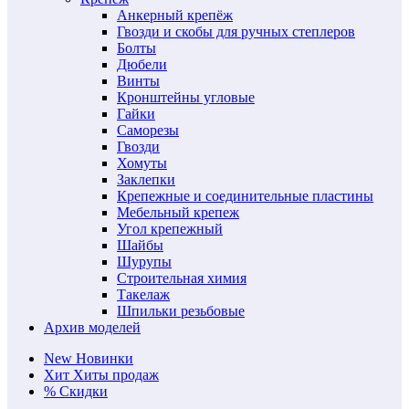
Анкерный крепёж
Гвозди и скобы для ручных степлеров
Болты
Дюбели
Винты
Кронштейны угловые
Гайки
Саморезы
Гвозди
Хомуты
Заклепки
Крепежные и соединительные пластины
Мебельный крепеж
Угол крепежный
Шайбы
Шурупы
Строительная химия
Такелаж
Шпильки резьбовые
Архив моделей
New
Новинки
Хит
Хиты продаж
%
Скидки