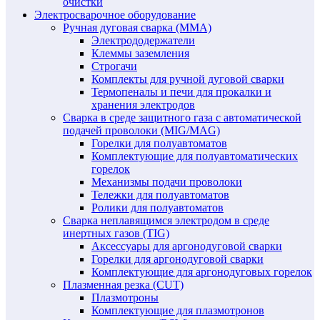
очистки
Электросварочное оборудование
Ручная дуговая сварка (MMA)
Электрододержатели
Клеммы заземления
Строгачи
Комплекты для ручной дуговой сварки
Термопеналы и печи для прокалки и
хранения электродов
Сварка в среде защитного газа с автоматической
подачей проволоки (MIG/MAG)
Горелки для полуавтоматов
Комплектующие для полуавтоматических
горелок
Механизмы подачи проволоки
Тележки для полуавтоматов
Ролики для полуавтоматов
Сварка неплавящимся электродом в среде
инертных газов (TIG)
Аксессуары для аргонодуговой сварки
Горелки для аргонодуговой сварки
Комплектующие для аргонодуговых горелок
Плазменная резка (CUT)
Плазмотроны
Комплектующие для плазмотронов