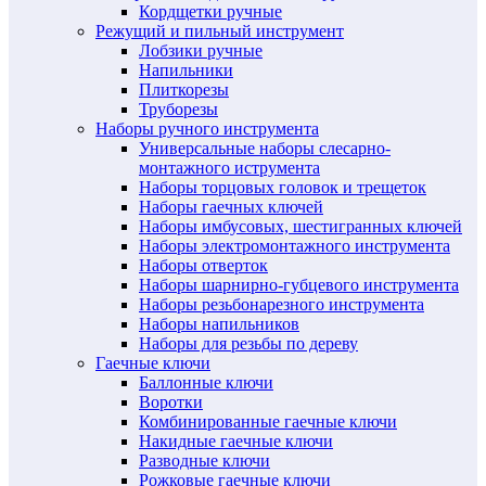
Кордщетки ручные
Режущий и пильный инструмент
Лобзики ручные
Напильники
Плиткорезы
Труборезы
Наборы ручного инструмента
Универсальные наборы слесарно-
монтажного иструмента
Наборы торцовых головок и трещеток
Наборы гаечных ключей
Наборы имбусовых, шестигранных ключей
Наборы электромонтажного инструмента
Наборы отверток
Наборы шарнирно-губцевого инструмента
Наборы резьбонарезного инструмента
Наборы напильников
Наборы для резьбы по дереву
Гаечные ключи
Баллонные ключи
Воротки
Комбинированные гаечные ключи
Накидные гаечные ключи
Разводные ключи
Рожковые гаечные ключи