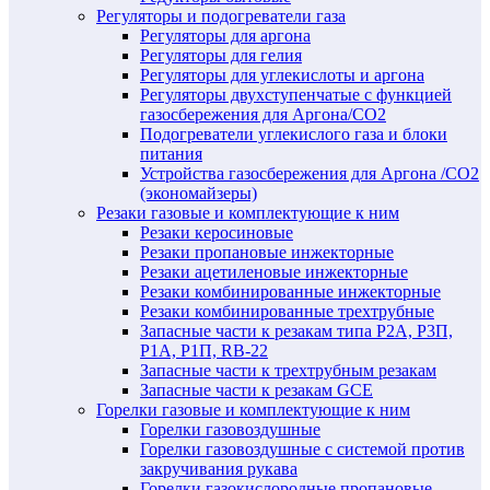
Регуляторы и подогреватели газа
Регуляторы для аргона
Регуляторы для гелия
Регуляторы для углекислоты и аргона
Регуляторы двухступенчатые c функцией
газосбережения для Аргона/СО2
Подогреватели углекислого газа и блоки
питания
Устройства газосбережения для Аргона /СО2
(экономайзеры)
Резаки газовые и комплектующие к ним
Резаки керосиновые
Резаки пропановые инжекторные
Резаки ацетиленовые инжекторные
Резаки комбинированные инжекторные
Резаки комбинированные трехтрубные
Запасные части к резакам типа Р2А, Р3П,
Р1А, Р1П, RB-22
Запасные части к трехтрубным резакам
Запасные части к резакам GCE
Горелки газовые и комплектующие к ним
Горелки газовоздушные
Горелки газовоздушные с системой против
закручивания рукава
Горелки газокислородные пропановые