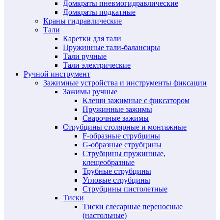
Домкраты пневмогидравлические
Домкраты подкатные
Краны гидравлические
Тали
Каретки для тали
Пружинные тали-балансиры
Тали ручные
Тали электрические
Ручной инструмент
Зажимные устройства и инструменты фиксации
Зажимы ручные
Клещи зажимные с фиксатором
Пружинные зажимы
Сварочные зажимы
Струбцины столярные и монтажные
F-образные струбцины
G-образные струбцины
Струбцины пружинные,
клещеобразные
Трубные струбцины
Угловые струбцины
Струбцины пистолетные
Тиски
Тиски слесарные переносные
(настольные)