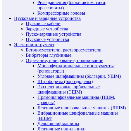
Реле давления (блоки автоматики,
прессостаты)
Компрессорные головы
Пусковые и зарядные устройства
Пусковые кабели
Зарядные устройства
Пуско-зарядные устройства
Пусковые устройства
Электроинструмент
Бетоносмесители, растворосмесители
Вибраторы глубинные
Отрезание, шлифование, полирование
Многофункциональные инструменты
(реноваторы)
Угловые шлифмашины (болгарки, УШМ)
Штроборезы (бороздоделы)
Эксцентриковые, орбитальные
шлифмашины (ЭШМ)
Прямошлифовальные машины (ПШМ,
граверы)
Ленточные шлифовальные машины (ЛШМ)
Вибрационные шлифовальные машины
(ВШМ)
Дельташлифмашины
Ленточные напильники