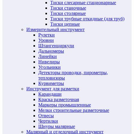
Тиски слесарные стационарные
Тиски станочные
Тиски столярные
Тиски трубные откидные (для труб)
Тиски цепные
Измерительный инструмент
Рулетки
Уровни
Штангенциркули
Дальномеры
Линейки
Нивелиры
Угольники
Детекторы проводки, пирометры,
тепловизоры
Курвиметры
Инструмент для разметки
Карандаши
Краска разметочная
Маркеры промышленные
Мелки строительные разметочные
Отвесы
Чертилки
Шнуры малярные
Малярный и отделочный инструмент