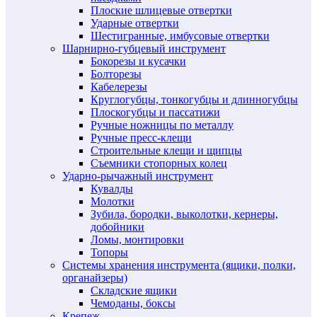
Плоские шлицевые отвертки
Ударные отвертки
Шестигранные, имбусовые отвертки
Шарнирно-губцевый инструмент
Бокорезы и кусачки
Болторезы
Кабелерезы
Круглогубцы, тонкогубцы и длинногубцы
Плоскогубцы и пассатижи
Ручные ножницы по металлу
Ручные пресс-клещи
Строительные клещи и щипцы
Съемники стопорных колец
Ударно-рычажный инструмент
Кувалды
Молотки
Зубила, бородки, выколотки, кернеры,
добойники
Ломы, монтировки
Топоры
Системы хранения инструмента (ящики, полки,
органайзеры)
Складские ящики
Чемоданы, боксы
Крепеж