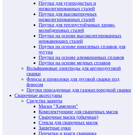
Прутки для углеродистых и
низколегированных сталей
Прутки для высокопрочных
низколегированных сталей
Прутки для теплоустойчивых хромо-
молибденовых сталей
Прутки на основе высоколегированных
нержавеющих сталей
Прутки на основе никелевых сплавов для
чугуна
Прутки на основе алюминиевых сплавов
Прутки на основе медных сплавов
Вольфрамовые электроды для аргонодуговой
сварки
Флюсы и проволоки для дуговой сварки под
флюсом
Прутки присадочные для газокислородной сварки
Сварочные аксессуары
Средства защиты
Маски "Хамелеон"
Комплектующие для сварочных масок
Сварочные маски (обычные)
Стекла для сварочных масок
Защитные очки
Перчатки и краги сварщика