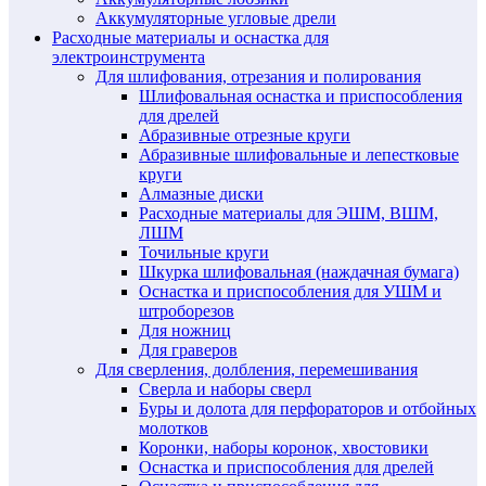
Аккумуляторные угловые дрели
Расходные материалы и оснастка для
электроинструмента
Для шлифования, отрезания и полирования
Шлифовальная оснастка и приспособления
для дрелей
Абразивные отрезные круги
Абразивные шлифовальные и лепестковые
круги
Алмазные диски
Расходные материалы для ЭШМ, ВШМ,
ЛШМ
Точильные круги
Шкурка шлифовальная (наждачная бумага)
Оснастка и приспособления для УШМ и
штроборезов
Для ножниц
Для граверов
Для сверления, долбления, перемешивания
Сверла и наборы сверл
Буры и долота для перфораторов и отбойных
молотков
Коронки, наборы коронок, хвостовики
Оснастка и приспособления для дрелей