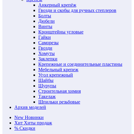
Анкерный крепёж
Гвозди и скобы для ручных степлеров
Болты
Дюбели
Винты
Кронштейны угловые
Гайки
Саморезы
Гвозди
Хомуты
Заклепки
Крепежные и соединительные пластины
Мебельный крепеж
Угол крепежный
Шайбы
Шурупы
Строительная химия
Такелаж
Шпильки резьбовые
Архив моделей
New
Новинки
Хит
Хиты продаж
%
Скидки