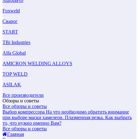
AuroraPro
Foxweld
Сварог
START
TBi Industries
Alfa Global
AMICRON WELDING ALLOYS
TOP WELD
ASILAK
Все производители
Обзоры и советы
Все обзоры и советы
Выбор компрессора
На что необходимо обратить внимание
при выборе маски хамелеон.
Плазменная резка. Как выбрать
то, что нужно именно Вам?
Все обзоры и советы
Главная