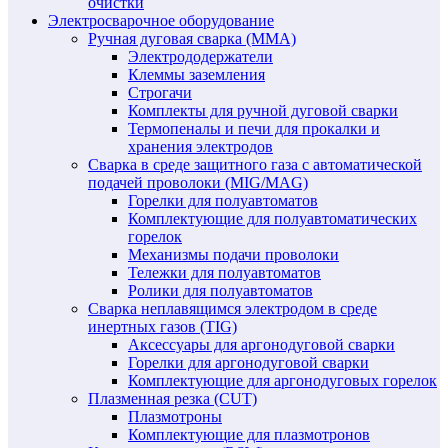
очистки
Электросварочное оборудование
Ручная дуговая сварка (MMA)
Электрододержатели
Клеммы заземления
Строгачи
Комплекты для ручной дуговой сварки
Термопеналы и печи для прокалки и
хранения электродов
Сварка в среде защитного газа с автоматической
подачей проволоки (MIG/MAG)
Горелки для полуавтоматов
Комплектующие для полуавтоматических
горелок
Механизмы подачи проволоки
Тележки для полуавтоматов
Ролики для полуавтоматов
Сварка неплавящимся электродом в среде
инертных газов (TIG)
Аксессуары для аргонодуговой сварки
Горелки для аргонодуговой сварки
Комплектующие для аргонодуговых горелок
Плазменная резка (CUT)
Плазмотроны
Комплектующие для плазмотронов