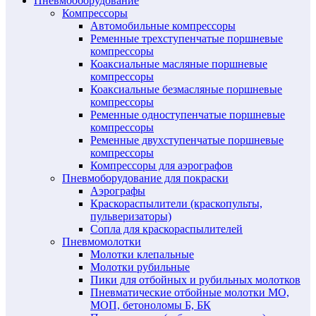
Пневмооборудование
Компрессоры
Автомобильные компрессоры
Ременные трехступенчатые поршневые
компрессоры
Коаксиальные масляные поршневые
компрессоры
Коаксиальные безмасляные поршневые
компрессоры
Ременные одноступенчатые поршневые
компрессоры
Ременные двухступенчатые поршневые
компрессоры
Компрессоры для аэрографов
Пневмоборудование для покраски
Аэрографы
Краскораспылители (краскопульты,
пульверизаторы)
Сопла для краскораспылителей
Пневмомолотки
Молотки клепальные
Молотки рубильные
Пики для отбойных и рубильных молотков
Пневматические отбойные молотки МО,
МОП, бетоноломы Б, БК