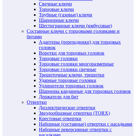
Свечные ключи
Торцовые ключи
Трубные (газовые) ключи
Шарнирные ключи
Шестигранные ключи (имбусовые)
Составные ключи с торцовыми головками и
битами
Адаптеры (переходники) для торцовых
головок
Воротки для торцовых головок
Торцовые головки
Торцовые головки многоразмерные
Торцовые головки свечные
Трещоточные ключи, трещотки
Ударные торцовые головки
Удлинители торцовых головок
Шарниры карданные для торцовых головок
Держатели для бит
Отвертки
Диэлектрические отвертки
Звездообразные отвертки (TORX)
Крестовые отвертки
Наборные (составные) отвертки с насадками
Наборные реверсивные отвертки с
насадками