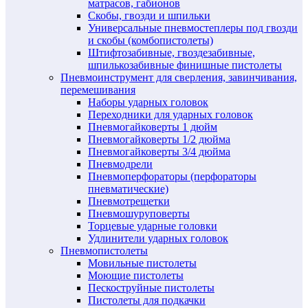
матрасов, габионов
Скобы, гвозди и шпильки
Универсальные пневмостеплеры под гвозди
и скобы (комбопистолеты)
Штифтозабивные, гвоздезабивные,
шпилькозабивные финишные пистолеты
Пневмоинструмент для сверления, завинчивания,
перемешивания
Наборы ударных головок
Переходники для ударных головок
Пневмогайковерты 1 дюйм
Пневмогайковерты 1/2 дюйма
Пневмогайковерты 3/4 дюйма
Пневмодрели
Пневмоперфораторы (перфораторы
пневматические)
Пневмотрещетки
Пневмошуруповерты
Торцевые ударные головки
Удлинители ударных головок
Пневмопистолеты
Мовильные пистолеты
Моющие пистолеты
Пескоструйные пистолеты
Пистолеты для подкачки