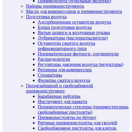
Пневмодолота (зубильные молотки)
Наборы пневмоинструмента
Масло для компрессоров и пневмоинструмента
Подготовка воздуха
Адсорбционные осушители воздуха
Блоки подготовки воздуха
Витые шланги и воздушные рукава
Лубрикаторы (маслораспылители)
Осушители сжатого воздуха
рефрижераторного типа
Пневматические фитинги, соединители
Распределители
Регуляторы давления воздуха (редукторы)
Ресиверы для компрессора
Сепараторы
Фильтры сжатого воздуха
Гвоздезабивной и скобозабивной
пневмоинструмент
Барабанные нейлеры
Инструмент для паркета
Пневматические степлеры (пневмостеплеры,
скобозабивные пистолеты)
Пневмопистолеты по бетону
Реечные пневмопистолеты для гвоздей
Скобообжимное пистолеты для клеток,