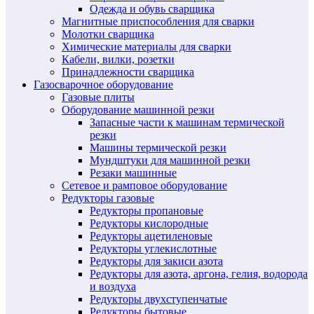
Одежда и обувь сварщика
Магнитные приспособления для сварки
Молотки сварщика
Химические материалы для сварки
Кабели, вилки, розетки
Принадлежности сварщика
Газосварочное оборудование
Газовые плиты
Оборудование машинной резки
Запасные части к машинам термической
резки
Машины термической резки
Мундштуки для машинной резки
Резаки машинные
Сетевое и рамповое оборудование
Редукторы газовые
Редукторы пропановые
Редукторы кислородные
Редукторы ацетиленовые
Редукторы углекислотные
Редукторы для закиси азота
Редукторы для азота, аргона, гелия, водорода
и воздуха
Редукторы двухступенчатые
Редукторы бытовые