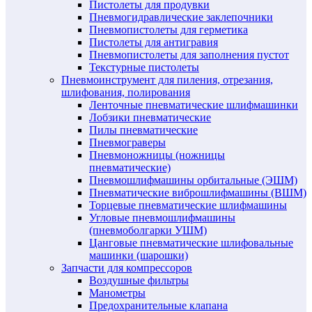
Пистолеты для продувки
Пневмогидравлические заклепочники
Пневмопистолеты для герметика
Пистолеты для антигравия
Пневмопистолеты для заполнения пустот
Текстурные пистолеты
Пневмоинструмент для пиления, отрезания,
шлифования, полирования
Ленточные пневматические шлифмашинки
Лобзики пневматические
Пилы пневматические
Пневмограверы
Пневмоножницы (ножницы
пневматические)
Пневмошлифмашины орбитальные (ЭШМ)
Пневматические виброшлифмашины (ВШМ)
Торцевые пневматические шлифмашины
Угловые пневмошлифмашины
(пневмоболгарки УШМ)
Цанговые пневматические шлифовальные
машинки (шарошки)
Запчасти для компрессоров
Воздушные фильтры
Манометры
Предохранительные клапана