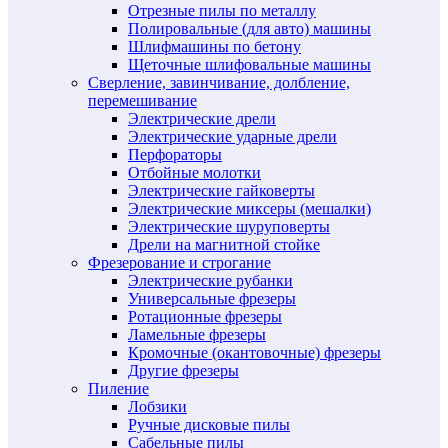
Отрезные пилы по металлу
Полировальные (для авто) машины
Шлифмашины по бетону
Щеточные шлифовальные машины
Сверление, завинчивание, долбление,
перемешивание
Электрические дрели
Электрические ударные дрели
Перфораторы
Отбойные молотки
Электрические гайковерты
Электрические миксеры (мешалки)
Электрические шуруповерты
Дрели на магнитной стойке
Фрезерование и строгание
Электрические рубанки
Универсальные фрезеры
Ротационные фрезеры
Ламельные фрезеры
Кромочные (окантовочные) фрезеры
Другие фрезеры
Пиление
Лобзики
Ручные дисковые пилы
Сабельные пилы