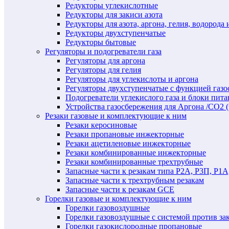
Редукторы углекислотные
Редукторы для закиси азота
Редукторы для азота, аргона, гелия, водорода 
Редукторы двухступенчатые
Редукторы бытовые
Регуляторы и подогреватели газа
Регуляторы для аргона
Регуляторы для гелия
Регуляторы для углекислоты и аргона
Регуляторы двухступенчатые c функцией газ
Подогреватели углекислого газа и блоки пита
Устройства газосбережения для Аргона /СО2 
Резаки газовые и комплектующие к ним
Резаки керосиновые
Резаки пропановые инжекторные
Резаки ацетиленовые инжекторные
Резаки комбинированные инжекторные
Резаки комбинированные трехтрубные
Запасные части к резакам типа Р2А, Р3П, Р1А
Запасные части к трехтрубным резакам
Запасные части к резакам GCE
Горелки газовые и комплектующие к ним
Горелки газовоздушные
Горелки газовоздушные с системой против за
Горелки газокислородные пропановые