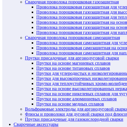
Сварочная проволока порошковая газозащитная
Проволока порошковая газозащитная для угл
Проволока порошковая газозащитная для выс
Проволока порошковая газозащитная для теп
Проволока порошковая газозащитная на осно
Проволока порошковая газозащитная на основ
Проволока порошковая газозащитная для нап
Сварочная проволока порошковая самозащитная
Проволока порошковая самозащитная для угл
Проволока порошковая самозащитная на осн
Проволока порошковая самозащитная для нап
Прутки присадочные для аргонодуговой сварки
Прутки на основе магниевых сплавов
Прутки на основе титановых сплавов
Прутки для углеродистых и низколегированн
Прутки для высокопрочных низколегированн
Прутки для теплоустойчивых хромо-молибде
Прутки на основе высоколегированных нерж
Прутки на основе никелевых сплавов для чуг
Прутки на основе алюминиевых сплавов
Прутки на основе медных сплавов
Вольфрамовые электроды для аргонодуговой сварк
Флюсы и проволоки для дуговой сварки под флюсо
Прутки присадочные для газокислородной сварки
Сварочные аксессуары