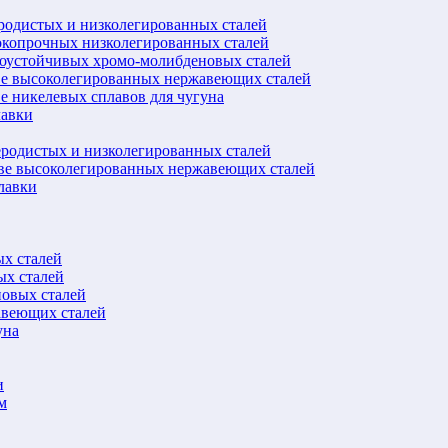
еродистых и низколегированных сталей
окопрочных низколегированных сталей
лоустойчивых хромо-молибденовых сталей
ве высоколегированных нержавеющих сталей
е никелевых сплавов для чугуна
лавки
еродистых и низколегированных сталей
ове высоколегированных нержавеющих сталей
лавки
ых сталей
ых сталей
новых сталей
авеющих сталей
уна
и
м