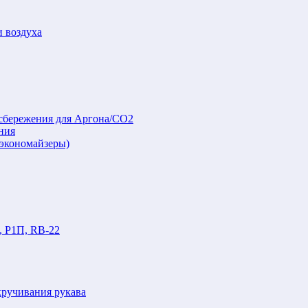
и воздуха
осбережения для Аргона/СО2
ния
(экономайзеры)
, Р1П, RB-22
кручивания рукава