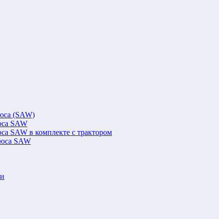
люса (SAW)
люса SAW
юса SAW в комплекте с трактором
флюса SAW
ки