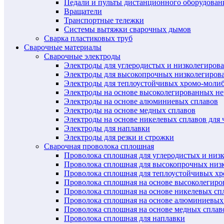
Педали и пульты дистанционного оборудован
Вращатели
Транспортные тележки
Системы вытяжки сварочных дымов
Сварка пластиковых труб
Сварочные материалы
Сварочные электроды
Электроды для углеродистых и низколегиров
Электроды для высокопрочных низколегиров
Электроды для теплоустойчивых хромо-моли
Электроды на основе высоколегированных н
Электроды на основе алюминиевых сплавов
Электроды на основе медных сплавов
Электроды на основе никелевых сплавов для 
Электроды для наплавки
Электроды для резки и строжки
Сварочная проволока сплошная
Проволока сплошная для углеродистых и низ
Проволока сплошная для высокопрочных низ
Проволока сплошная для теплоустойчивых х
Проволока сплошная на основе высоколегир
Проволока сплошная на основе никелевых спл
Проволока сплошная на основе алюминиевых
Проволока сплошная на основе медных сплав
Проволока сплошная для наплавки