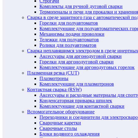
Строгачи
Комплекты для ручной дуговой сварки
Термопеналы и печи для прокалки и хранения
Сварка в среде защитного газа с автоматической 
Горелки для полуавтоматов
Комплектующие для полуавтоматических гор
Механизмы подачи проволоки
Тележки для полуавтоматов
Ролики для полуавтоматов
Сварка неплавящимся электродом в среде инертных 
Аксессуары для аргонодуговой сварки
Горелки для аргонодуговой сварки
Комплектующие для аргонодуговых горелок
Плазменная резка (CUT)
Плазмотроны
Комплектующие для плазмотронов
Контактная сварка (RSW)
Аксессуары и расходные материалы для спотт
Конденсаторная приварка шпилек
Комплектующие для контактной сварки
Вспомогательное оборудование
Переходники и соединители для электросвар
Сварочные каретки
Сварочные столы
Блоки водяного охлаждения