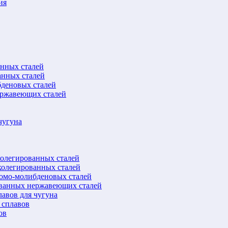
ия
анных сталей
анных сталей
бденовых сталей
ержавеющих сталей
чугуна
колегированных сталей
колегированных сталей
ромо-молибденовых сталей
ованных нержавеющих сталей
авов для чугуна
 сплавов
ов