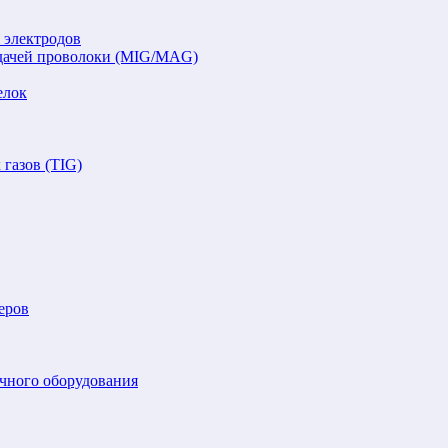
 электродов
подачей проволоки (MIG/MAG)
елок
газов (TIG)
еров
очного оборудования